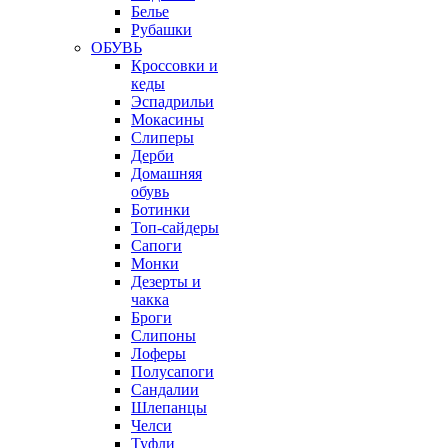
Белье
Рубашки
ОБУВЬ
Кроссовки и
кеды
Эспадрильи
Мокасины
Слиперы
Дерби
Домашняя
обувь
Ботинки
Топ-сайдеры
Сапоги
Монки
Дезерты и
чакка
Броги
Слипоны
Лоферы
Полусапоги
Сандалии
Шлепанцы
Челси
Туфли