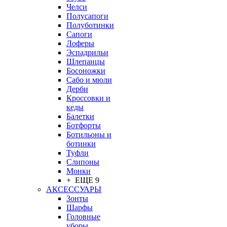
Челси
Полусапоги
Полуботинки
Сапоги
Лоферы
Эспадрильи
Шлепанцы
Босоножки
Сабо и мюли
Дерби
Кроссовки и
кеды
Балетки
Ботфорты
Ботильоны и
ботинки
Туфли
Слипоны
Монки
+ ЕЩЕ 9
АКСЕССУАРЫ
Зонты
Шарфы
Головные
уборы