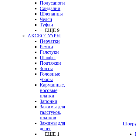
Полусапоги
Сандалии
Шлепанцы
Челси
Туфли
+ ЕЩЕ 9
АКСЕССУАРЫ
Перчатки
Ремни
Галстуки
Шарфы
Подтяжки
Зонты
Головные
уборы
Карманные,
носовые
платки
Запонки
Зажимы для
галстуков,
платков
Зажимы для
Шоур
денег
+ ЕЩЕ 1