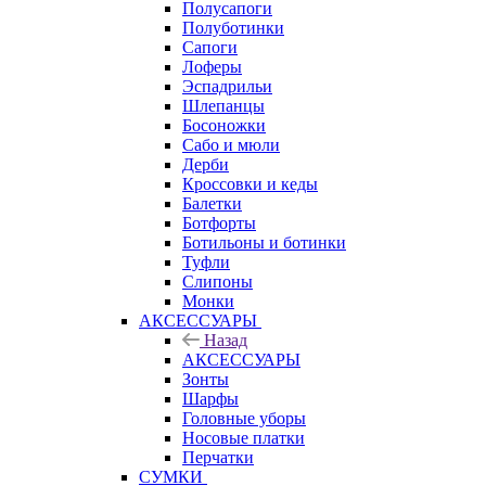
Полусапоги
Полуботинки
Сапоги
Лоферы
Эспадрильи
Шлепанцы
Босоножки
Сабо и мюли
Дерби
Кроссовки и кеды
Балетки
Ботфорты
Ботильоны и ботинки
Туфли
Слипоны
Монки
АКСЕССУАРЫ
Назад
АКСЕССУАРЫ
Зонты
Шарфы
Головные уборы
Носовые платки
Перчатки
СУМКИ