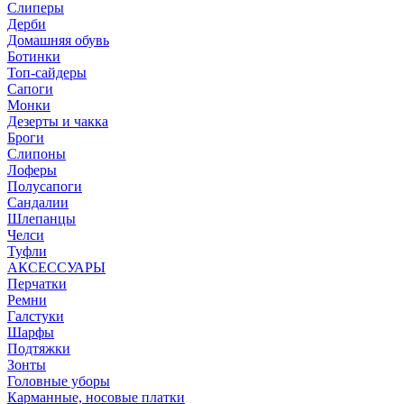
Слиперы
Дерби
Домашняя обувь
Ботинки
Топ-сайдеры
Сапоги
Монки
Дезерты и чакка
Броги
Слипоны
Лоферы
Полусапоги
Сандалии
Шлепанцы
Челси
Туфли
АКСЕССУАРЫ
Перчатки
Ремни
Галстуки
Шарфы
Подтяжки
Зонты
Головные уборы
Карманные, носовые платки