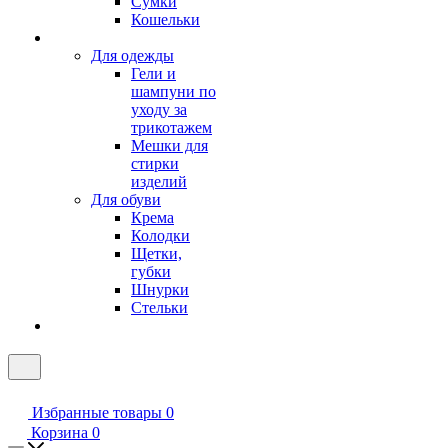
Сумки
Кошельки
Для одежды
Гели и
шампуни по
уходу за
трикотажем
Мешки для
стирки
изделий
Для обуви
Крема
Колодки
Щетки,
губки
Шнурки
Стельки
Избранные товары
0
Корзина
0