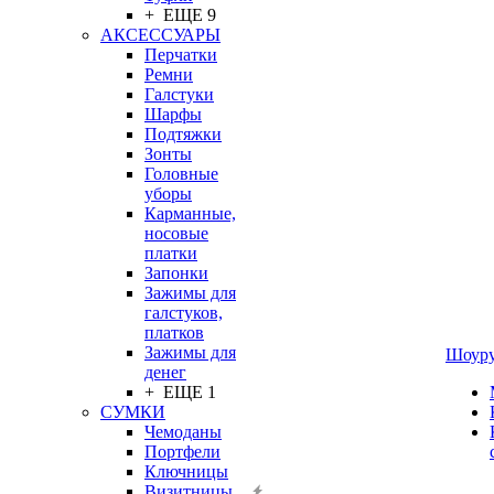
+ ЕЩЕ 9
АКСЕССУАРЫ
Перчатки
Ремни
Галстуки
Шарфы
Подтяжки
Зонты
Головные
уборы
Карманные,
носовые
платки
Запонки
Зажимы для
галстуков,
платков
Зажимы для
Шоур
денег
+ ЕЩЕ 1
СУМКИ
Чемоданы
Портфели
Ключницы
Визитницы