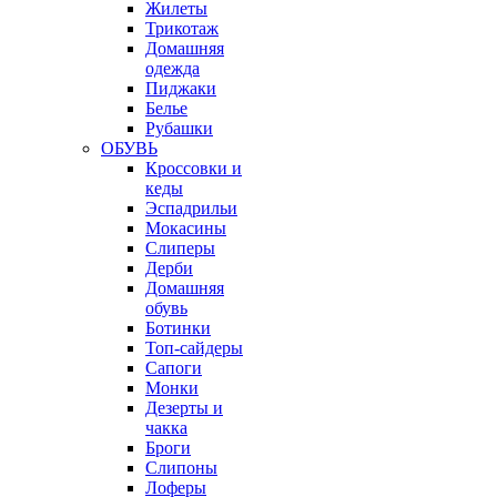
Жилеты
Трикотаж
Домашняя
одежда
Пиджаки
Белье
Рубашки
ОБУВЬ
Кроссовки и
кеды
Эспадрильи
Мокасины
Слиперы
Дерби
Домашняя
обувь
Ботинки
Топ-сайдеры
Сапоги
Монки
Дезерты и
чакка
Броги
Слипоны
Лоферы