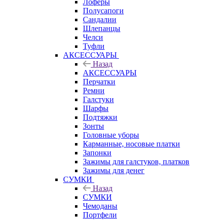
Лоферы
Полусапоги
Сандалии
Шлепанцы
Челси
Туфли
АКСЕССУАРЫ
Назад
АКСЕССУАРЫ
Перчатки
Ремни
Галстуки
Шарфы
Подтяжки
Зонты
Головные уборы
Карманные, носовые платки
Запонки
Зажимы для галстуков, платков
Зажимы для денег
СУМКИ
Назад
СУМКИ
Чемоданы
Портфели