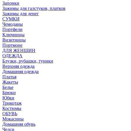
Запонки
Зажимы для галстуков, платков
Зажимы для денег
СУМКИ
Чемоданы
Портфели
Ключницы
Визитницы
Портмоне
ДЛЯ ЖЕНЩИН
ОДЕЖДА
Блузки, рубашки, туники
Верхняя одежда
Домашняя одежда
Платья
Жакеты
Белье
Брюки
Юбки
Трикотаж
Костюмы
ОБУВЬ
Мокасины
Домашняя обувь
Челси