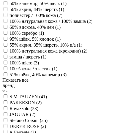
50% кашемир, 50% шёлк (
1
)
56% акрил, 44% шерсть (
1
)
полиэстер / 100% кожа (
7
)
100% натуральная кожа / 100% замша (
2
)
60% вискоза, 40% лён (
1
)
100% серебро (
1
)
95% шёлк, 5% хлопок (
1
)
55% акрил, 35% шерсть, 10% п/а (
1
)
100% натуральная кожа (крокодил) (
2
)
замша / шерсть (
1
)
100% micro (
3
)
100% кожа / эластик (
1
)
51% шёлк, 49% кашемир (
3
)
Показать все
Бренд
S.M.TAUZEN (
41
)
PAKERSON (
2
)
Ravazzolo (
23
)
JAGUAR (
2
)
Stefano Corsini (
25
)
DEREK ROSE (
2
)
A.Ferrante (
3
)