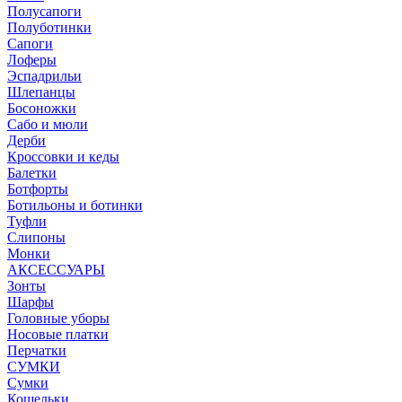
Полусапоги
Полуботинки
Сапоги
Лоферы
Эспадрильи
Шлепанцы
Босоножки
Сабо и мюли
Дерби
Кроссовки и кеды
Балетки
Ботфорты
Ботильоны и ботинки
Туфли
Слипоны
Монки
АКСЕССУАРЫ
Зонты
Шарфы
Головные уборы
Носовые платки
Перчатки
СУМКИ
Сумки
Кошельки