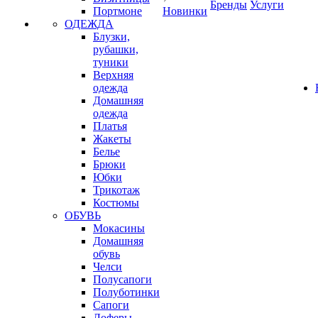
Бренды
Услуги
Портмоне
Новинки
ОДЕЖДА
Блузки,
рубашки,
туники
Верхняя
одежда
Домашняя
одежда
Платья
Жакеты
Белье
Брюки
Юбки
Трикотаж
Костюмы
ОБУВЬ
Мокасины
Домашняя
обувь
Челси
Полусапоги
Полуботинки
Сапоги
Лоферы