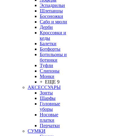
Эспадрильи
Шлепанцы
Босоножки
Сабо и мюли
Дерби
Кроссовки и
кеды
Балетки
Ботфорты
Ботильоны и
ботинки
Туфли
Слипоны
Монки
+ ЕЩЕ 9
АКСЕССУАРЫ
Зонты
Шарфы
Головные
уборы
Носовые
платки
Перчатки
СУМКИ