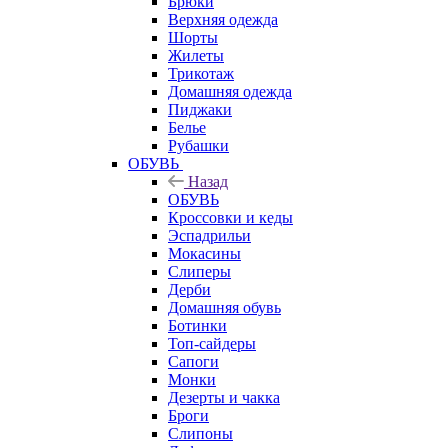
Брюки
Верхняя одежда
Шорты
Жилеты
Трикотаж
Домашняя одежда
Пиджаки
Белье
Рубашки
ОБУВЬ
Назад
ОБУВЬ
Кроссовки и кеды
Эспадрильи
Мокасины
Слиперы
Дерби
Домашняя обувь
Ботинки
Топ-сайдеры
Сапоги
Монки
Дезерты и чакка
Броги
Слипоны