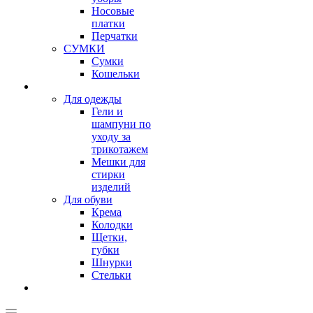
Носовые
платки
Перчатки
СУМКИ
Сумки
Кошельки
Для одежды
Гели и
шампуни по
уходу за
трикотажем
Мешки для
стирки
изделий
Для обуви
Крема
Колодки
Щетки,
губки
Шнурки
Стельки