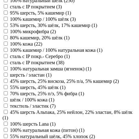
100% натуральный шёлк (
250
)
сталь с IP покрытием (
3
)
95% шерсть, 5% кашемир (
1
)
100% кашемир / 100% шёлк (
3
)
53% шерсть, 30% шёлк, 17% кашемир (
1
)
100% микрофибра (
2
)
80% кашемир, 20% шёлк (
1
)
100% кожа (
22
)
100% кашемир / 100% натуральная кожа (
1
)
сталь с IP покр.- Серебро (
1
)
сталь с IP покрытием (
38
)
100% натуральная замша (ягненок) (
1
)
шерсть / эластан (
1
)
45% шерсть, 25% вискоза, 25% п/а, 5% кашемир (
2
)
55% шерсть, 45% шёлк (
1
)
70% шерсть, 25% п/э, 5% фибра (
1
)
шёлк / 100% кожа (
1
)
текстиль / эластик (
7
)
45% шерсть Альпака, 25% нейлон, 22% эластан, 8% шёлк
(
1
)
100% шерсть Lana (
1
)
100% натуральная кожа (питон) (
1
)
55% натуральный шёлк, 45% хлопок (
2
)