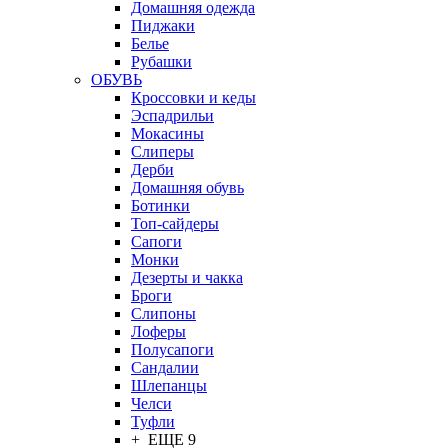
Домашняя одежда
Пиджаки
Белье
Рубашки
ОБУВЬ
Кроссовки и кеды
Эспадрильи
Мокасины
Слиперы
Дерби
Домашняя обувь
Ботинки
Топ-сайдеры
Сапоги
Монки
Дезерты и чакка
Броги
Слипоны
Лоферы
Полусапоги
Сандалии
Шлепанцы
Челси
Туфли
+ ЕЩЕ 9