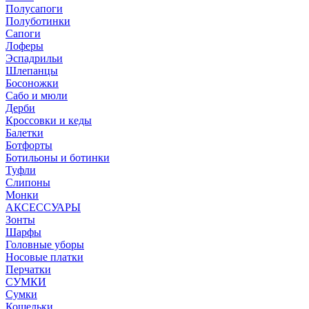
Полусапоги
Полуботинки
Сапоги
Лоферы
Эспадрильи
Шлепанцы
Босоножки
Сабо и мюли
Дерби
Кроссовки и кеды
Балетки
Ботфорты
Ботильоны и ботинки
Туфли
Слипоны
Монки
АКСЕССУАРЫ
Зонты
Шарфы
Головные уборы
Носовые платки
Перчатки
СУМКИ
Сумки
Кошельки