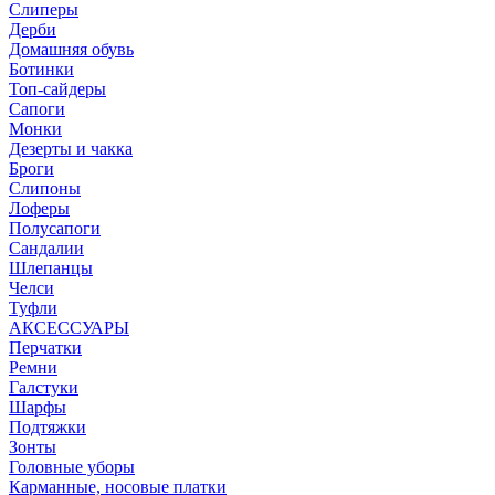
Слиперы
Дерби
Домашняя обувь
Ботинки
Топ-сайдеры
Сапоги
Монки
Дезерты и чакка
Броги
Слипоны
Лоферы
Полусапоги
Сандалии
Шлепанцы
Челси
Туфли
АКСЕССУАРЫ
Перчатки
Ремни
Галстуки
Шарфы
Подтяжки
Зонты
Головные уборы
Карманные, носовые платки