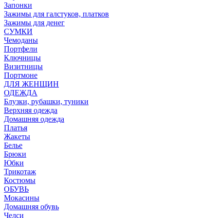
Запонки
Зажимы для галстуков, платков
Зажимы для денег
СУМКИ
Чемоданы
Портфели
Ключницы
Визитницы
Портмоне
ДЛЯ ЖЕНЩИН
ОДЕЖДА
Блузки, рубашки, туники
Верхняя одежда
Домашняя одежда
Платья
Жакеты
Белье
Брюки
Юбки
Трикотаж
Костюмы
ОБУВЬ
Мокасины
Домашняя обувь
Челси