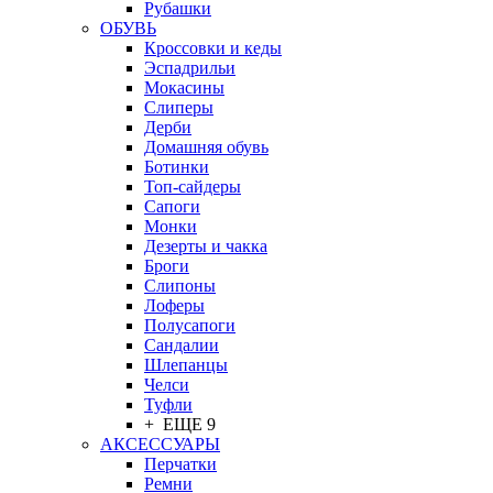
Рубашки
ОБУВЬ
Кроссовки и кеды
Эспадрильи
Мокасины
Слиперы
Дерби
Домашняя обувь
Ботинки
Топ-сайдеры
Сапоги
Монки
Дезерты и чакка
Броги
Слипоны
Лоферы
Полусапоги
Сандалии
Шлепанцы
Челси
Туфли
+ ЕЩЕ 9
АКСЕССУАРЫ
Перчатки
Ремни