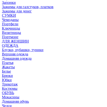
Запонки
Зажимы для галстуков, платков
Зажимы для денег
СУМКИ
Чемоданы
Портфели
Ключницы
Визитницы
Портмоне
ДЛЯ ЖЕНЩИН
ОДЕЖДА
Блузки, рубашки, туники
Верхняя одежда
Домашняя одежда
Платья
Жакеты
Белье
Брюки
Юбки
Трикотаж
Костюмы
ОБУВЬ
Мокасины
Домашняя обувь
Челси