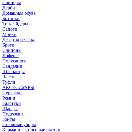
Слиперы
Дерби
Домашняя обувь
Ботинки
Топ-сайдеры
Сапоги
Монки
Дезерты и чакка
Броги
Слипоны
Лоферы
Полусапоги
Сандалии
Шлепанцы
Челси
Туфли
АКСЕССУАРЫ
Перчатки
Ремни
Галстуки
Шарфы
Подтяжки
Зонты
Головные уборы
Карманные, носовые платки