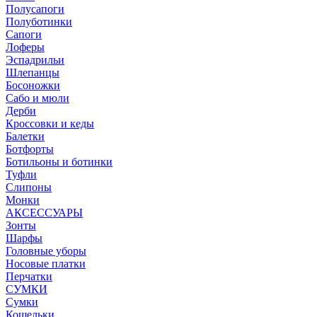
Полусапоги
Полуботинки
Сапоги
Лоферы
Эспадрильи
Шлепанцы
Босоножки
Сабо и мюли
Дерби
Кроссовки и кеды
Балетки
Ботфорты
Ботильоны и ботинки
Туфли
Слипоны
Монки
АКСЕССУАРЫ
Зонты
Шарфы
Головные уборы
Носовые платки
Перчатки
СУМКИ
Сумки
Кошельки