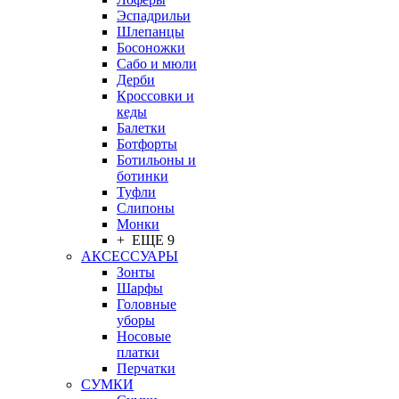
Эспадрильи
Шлепанцы
Босоножки
Сабо и мюли
Дерби
Кроссовки и
кеды
Балетки
Ботфорты
Ботильоны и
ботинки
Туфли
Слипоны
Монки
+ ЕЩЕ 9
АКСЕССУАРЫ
Зонты
Шарфы
Головные
уборы
Носовые
платки
Перчатки
СУМКИ