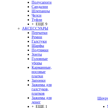
Полусапоги
Сандалии
Шлепанцы
Челси
Туфли
+ ЕЩЕ 9
АКСЕССУАРЫ
Перчатки
Ремни
Галстуки
Шарфы
Подтяжки
Зонты
Головные
уборы
Карманные,
носовые
платки
Запонки
Зажимы для
галстуков,
платков
Зажимы для
Шоур
денег
+ ЕЩЕ 1