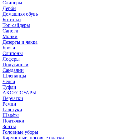
Слиперы
Дерби
Домашняя обувь
Ботинки
Топ-сайдеры
Сапоги
Монки
Дезерты и чакка
Броги
Слипоны
Лоферы
Полусапоги
Сандалии
Шлепанцы
Челси
Туфли
АКСЕССУАРЫ
Перчатки
Ремни
Галстуки
Шарфы
Подтяжки
Зонты
Головные уборы
Карманные, носовые платки