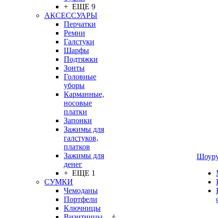
+ ЕЩЕ 9
АКСЕССУАРЫ
Перчатки
Ремни
Галстуки
Шарфы
Подтяжки
Зонты
Головные
уборы
Карманные,
носовые
платки
Запонки
Зажимы для
галстуков,
платков
Зажимы для
Шоур
денег
+ ЕЩЕ 1
СУМКИ
Чемоданы
Портфели
Ключницы
Визитницы