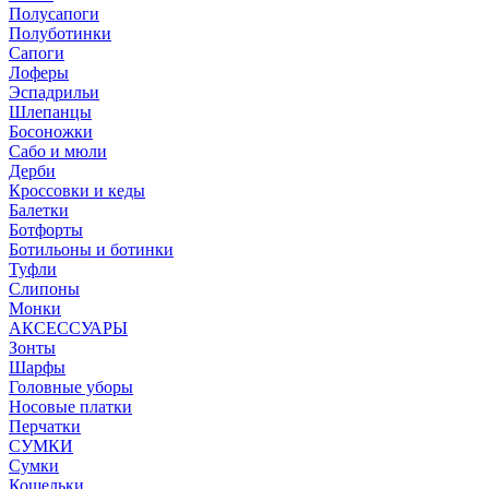
Полусапоги
Полуботинки
Сапоги
Лоферы
Эспадрильи
Шлепанцы
Босоножки
Сабо и мюли
Дерби
Кроссовки и кеды
Балетки
Ботфорты
Ботильоны и ботинки
Туфли
Слипоны
Монки
АКСЕССУАРЫ
Зонты
Шарфы
Головные уборы
Носовые платки
Перчатки
СУМКИ
Сумки
Кошельки