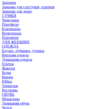
Запонки
Зажимы для галстуков, платков
Зажимы для денег
СУМКИ
Чемоданы
Портфели
Ключницы
Визитницы
Портмоне
ДЛЯ ЖЕНЩИН
ОДЕЖДА
Блузки, рубашки, туники
Верхняя одежда
Домашняя одежда
Платья
Жакеты
Белье
Брюки
Юбки
Трикотаж
Костюмы
ОБУВЬ
Мокасины
Домашняя обувь
Челси