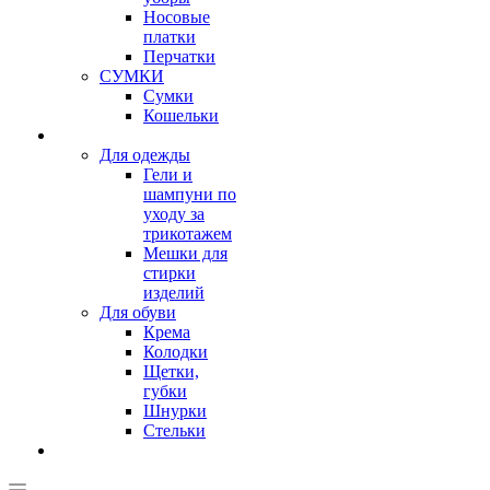
Носовые
платки
Перчатки
СУМКИ
Сумки
Кошельки
Для одежды
Гели и
шампуни по
уходу за
трикотажем
Мешки для
стирки
изделий
Для обуви
Крема
Колодки
Щетки,
губки
Шнурки
Стельки