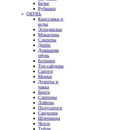
Белье
Рубашки
ОБУВЬ
Кроссовки и
кеды
Эспадрильи
Мокасины
Слиперы
Дерби
Домашняя
обувь
Ботинки
Топ-сайдеры
Сапоги
Монки
Дезерты и
чакка
Броги
Слипоны
Лоферы
Полусапоги
Сандалии
Шлепанцы
Челси
Туфли