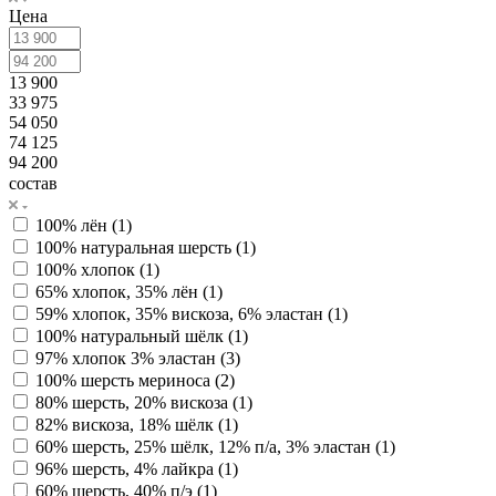
Цена
13 900
33 975
54 050
74 125
94 200
состав
100% лён (
1
)
100% натуральная шерсть (
1
)
100% хлопок (
1
)
65% хлопок, 35% лён (
1
)
59% хлопок, 35% вискоза, 6% эластан (
1
)
100% натуральный шёлк (
1
)
97% хлопок 3% эластан (
3
)
100% шерсть мериноcа (
2
)
80% шерсть, 20% вискоза (
1
)
82% вискоза, 18% шёлк (
1
)
60% шерсть, 25% шёлк, 12% п/а, 3% эластан (
1
)
96% шерсть, 4% лайкра (
1
)
60% шерсть, 40% п/э (
1
)