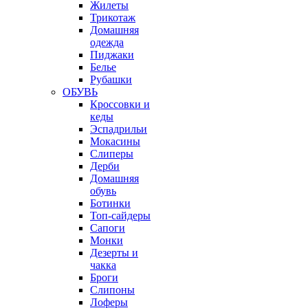
Жилеты
Трикотаж
Домашняя
одежда
Пиджаки
Белье
Рубашки
ОБУВЬ
Кроссовки и
кеды
Эспадрильи
Мокасины
Слиперы
Дерби
Домашняя
обувь
Ботинки
Топ-сайдеры
Сапоги
Монки
Дезерты и
чакка
Броги
Слипоны
Лоферы