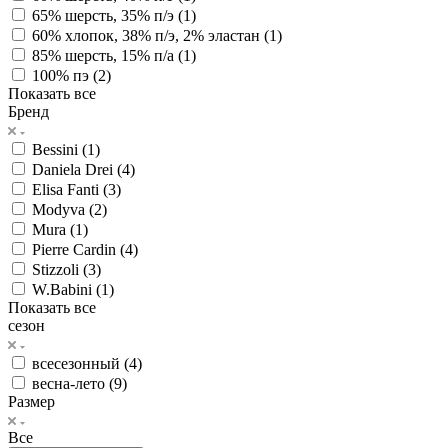
65% шерсть, 35% п/э (
1
)
60% хлопок, 38% п/э, 2% эластан (
1
)
85% шерсть, 15% п/а (
1
)
100% пэ (
2
)
Показать все
Бренд
Bessini (
1
)
Daniela Drei (
4
)
Elisa Fanti (
3
)
Modyva (
2
)
Mura (
1
)
Pierre Cardin (
4
)
Stizzoli (
3
)
W.Babini (
1
)
Показать все
сезон
всесезонный (
4
)
весна-лето (
9
)
Размер
Все