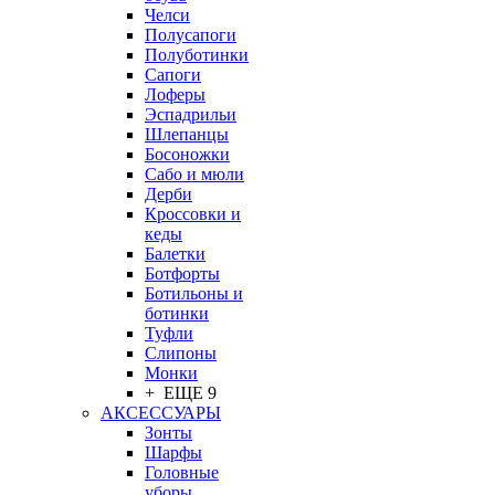
Челси
Полусапоги
Полуботинки
Сапоги
Лоферы
Эспадрильи
Шлепанцы
Босоножки
Сабо и мюли
Дерби
Кроссовки и
кеды
Балетки
Ботфорты
Ботильоны и
ботинки
Туфли
Слипоны
Монки
+ ЕЩЕ 9
АКСЕССУАРЫ
Зонты
Шарфы
Головные
уборы