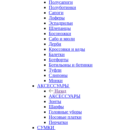
Полусапоги
Полуботинки
Сапоги
Лоферы
Эспадрильи
Шлепанцы
Босоножки
Сабо и мюли
Дерби
Кроссовки и кеды
Балетки
Ботфорты
Ботильоны и ботинки
Туфли
Слипоны
Монки
АКСЕССУАРЫ
Назад
АКСЕССУАРЫ
Зонты
Шарфы
Головные уборы
Носовые платки
Перчатки
СУМКИ