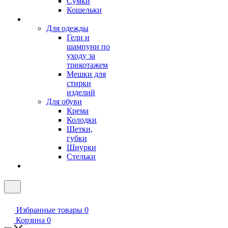
Сумки
Кошельки
Для одежды
Гели и
шампуни по
уходу за
трикотажем
Мешки для
стирки
изделий
Для обуви
Крема
Колодки
Щетки,
губки
Шнурки
Стельки
Избранные товары
0
Корзина
0