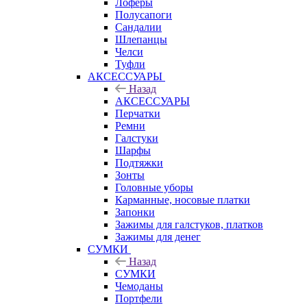
Лоферы
Полусапоги
Сандалии
Шлепанцы
Челси
Туфли
АКСЕССУАРЫ
Назад
АКСЕССУАРЫ
Перчатки
Ремни
Галстуки
Шарфы
Подтяжки
Зонты
Головные уборы
Карманные, носовые платки
Запонки
Зажимы для галстуков, платков
Зажимы для денег
СУМКИ
Назад
СУМКИ
Чемоданы
Портфели