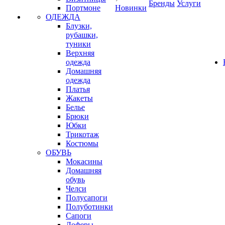
Бренды
Услуги
Портмоне
Новинки
ОДЕЖДА
Блузки,
рубашки,
туники
Верхняя
одежда
Домашняя
одежда
Платья
Жакеты
Белье
Брюки
Юбки
Трикотаж
Костюмы
ОБУВЬ
Мокасины
Домашняя
обувь
Челси
Полусапоги
Полуботинки
Сапоги
Лоферы