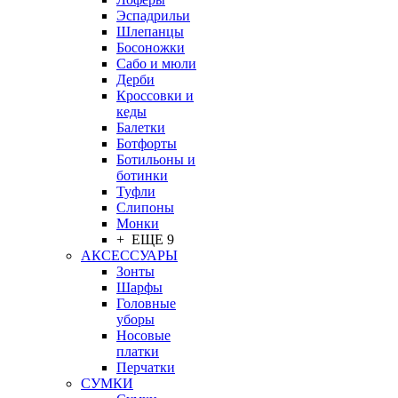
Эспадрильи
Шлепанцы
Босоножки
Сабо и мюли
Дерби
Кроссовки и
кеды
Балетки
Ботфорты
Ботильоны и
ботинки
Туфли
Слипоны
Монки
+ ЕЩЕ 9
АКСЕССУАРЫ
Зонты
Шарфы
Головные
уборы
Носовые
платки
Перчатки
СУМКИ