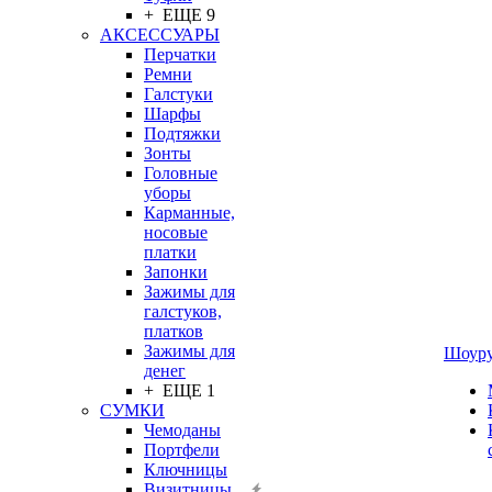
+ ЕЩЕ 9
АКСЕССУАРЫ
Перчатки
Ремни
Галстуки
Шарфы
Подтяжки
Зонты
Головные
уборы
Карманные,
носовые
платки
Запонки
Зажимы для
галстуков,
платков
Зажимы для
Шоур
денег
+ ЕЩЕ 1
СУМКИ
Чемоданы
Портфели
Ключницы
Визитницы