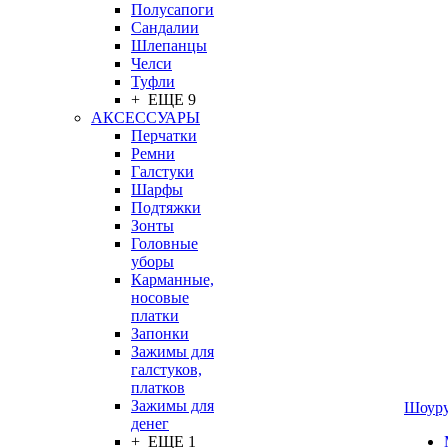
Полусапоги
Сандалии
Шлепанцы
Челси
Туфли
+ ЕЩЕ 9
АКСЕССУАРЫ
Перчатки
Ремни
Галстуки
Шарфы
Подтяжки
Зонты
Головные
уборы
Карманные,
носовые
платки
Запонки
Зажимы для
галстуков,
платков
Зажимы для
Шоур
денег
+ ЕЩЕ 1