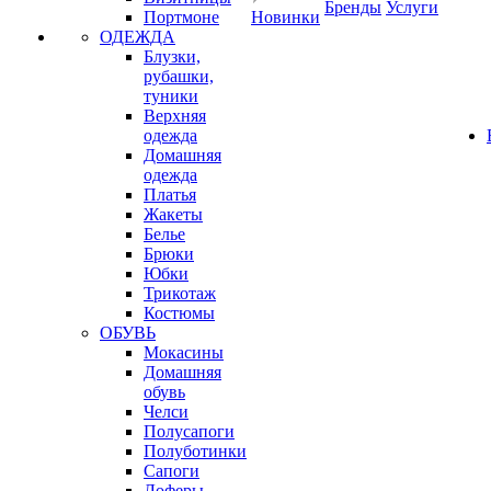
Бренды
Услуги
Портмоне
Новинки
ОДЕЖДА
Блузки,
рубашки,
туники
Верхняя
одежда
Домашняя
одежда
Платья
Жакеты
Белье
Брюки
Юбки
Трикотаж
Костюмы
ОБУВЬ
Мокасины
Домашняя
обувь
Челси
Полусапоги
Полуботинки
Сапоги
Лоферы