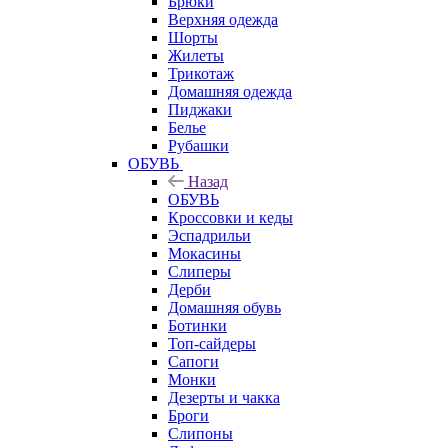
Брюки
Верхняя одежда
Шорты
Жилеты
Трикотаж
Домашняя одежда
Пиджаки
Белье
Рубашки
ОБУВЬ
Назад
ОБУВЬ
Кроссовки и кеды
Эспадрильи
Мокасины
Слиперы
Дерби
Домашняя обувь
Ботинки
Топ-сайдеры
Сапоги
Монки
Дезерты и чакка
Броги
Слипоны