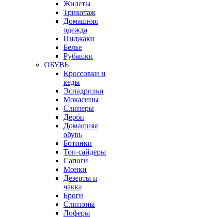
Жилеты
Трикотаж
Домашняя
одежда
Пиджаки
Белье
Рубашки
ОБУВЬ
Кроссовки и
кеды
Эспадрильи
Мокасины
Слиперы
Дерби
Домашняя
обувь
Ботинки
Топ-сайдеры
Сапоги
Монки
Дезерты и
чакка
Броги
Слипоны
Лоферы