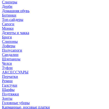
Слиперы
Дерби
Домашняя обувь
Ботинки
Топ-сайдеры
Сапоги
Монки
Дезерты и чакка
Броги
Слипоны
Лоферы
Полусапоги
Сандалии
Шлепанцы
Челси
Туфли
АКСЕССУАРЫ
Перчатки
Ремни
Галстуки
Шарфы
Подтяжки
Зонты
Головные уборы
Карманные, носовые платки