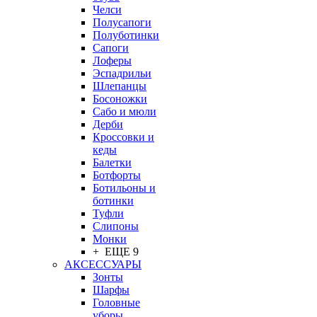
Челси
Полусапоги
Полуботинки
Сапоги
Лоферы
Эспадрильи
Шлепанцы
Босоножки
Сабо и мюли
Дерби
Кроссовки и
кеды
Балетки
Ботфорты
Ботильоны и
ботинки
Туфли
Слипоны
Монки
+ ЕЩЕ 9
АКСЕССУАРЫ
Зонты
Шарфы
Головные
уборы