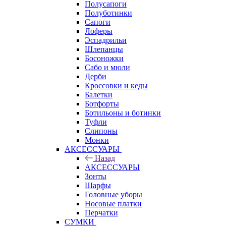
Полусапоги
Полуботинки
Сапоги
Лоферы
Эспадрильи
Шлепанцы
Босоножки
Сабо и мюли
Дерби
Кроссовки и кеды
Балетки
Ботфорты
Ботильоны и ботинки
Туфли
Слипоны
Монки
АКСЕССУАРЫ
Назад
АКСЕССУАРЫ
Зонты
Шарфы
Головные уборы
Носовые платки
Перчатки
СУМКИ