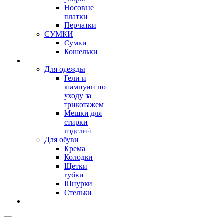
Носовые
платки
Перчатки
СУМКИ
Сумки
Кошельки
Для одежды
Гели и
шампуни по
уходу за
трикотажем
Мешки для
стирки
изделий
Для обуви
Крема
Колодки
Щетки,
губки
Шнурки
Стельки