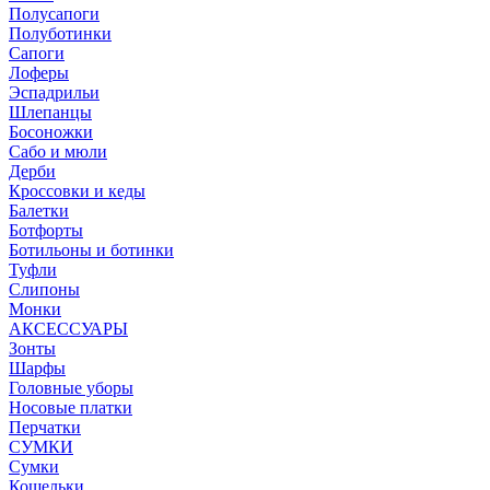
Полусапоги
Полуботинки
Сапоги
Лоферы
Эспадрильи
Шлепанцы
Босоножки
Сабо и мюли
Дерби
Кроссовки и кеды
Балетки
Ботфорты
Ботильоны и ботинки
Туфли
Слипоны
Монки
АКСЕССУАРЫ
Зонты
Шарфы
Головные уборы
Носовые платки
Перчатки
СУМКИ
Сумки
Кошельки