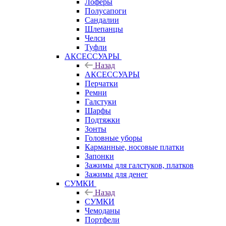
Лоферы
Полусапоги
Сандалии
Шлепанцы
Челси
Туфли
АКСЕССУАРЫ
Назад
АКСЕССУАРЫ
Перчатки
Ремни
Галстуки
Шарфы
Подтяжки
Зонты
Головные уборы
Карманные, носовые платки
Запонки
Зажимы для галстуков, платков
Зажимы для денег
СУМКИ
Назад
СУМКИ
Чемоданы
Портфели