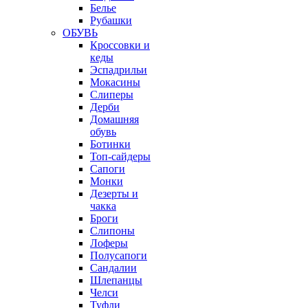
Белье
Рубашки
ОБУВЬ
Кроссовки и
кеды
Эспадрильи
Мокасины
Слиперы
Дерби
Домашняя
обувь
Ботинки
Топ-сайдеры
Сапоги
Монки
Дезерты и
чакка
Броги
Слипоны
Лоферы
Полусапоги
Сандалии
Шлепанцы
Челси
Туфли