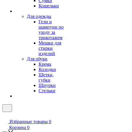
Сумки
Кошельки
Для одежды
Гели и
шампуни по
уходу за
трикотажем
Мешки для
стирки
изделий
Для обуви
Крема
Колодки
Щетки,
губки
Шнурки
Стельки
Избранные товары
0
Корзина
0