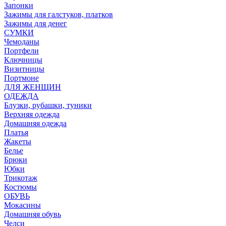
Запонки
Зажимы для галстуков, платков
Зажимы для денег
СУМКИ
Чемоданы
Портфели
Ключницы
Визитницы
Портмоне
ДЛЯ ЖЕНЩИН
ОДЕЖДА
Блузки, рубашки, туники
Верхняя одежда
Домашняя одежда
Платья
Жакеты
Белье
Брюки
Юбки
Трикотаж
Костюмы
ОБУВЬ
Мокасины
Домашняя обувь
Челси