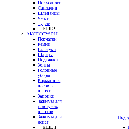
Полусапоги
Сандалии
Шлепанцы
Челси
Туфли
+ ЕЩЕ 9
АКСЕССУАРЫ
Перчатки
Ремни
Галстуки
Шарфы
Подтяжки
Зонты
Головные
уборы
Карманные,
носовые
платки
Запонки
Зажимы для
галстуков,
платков
Зажимы для
Шоур
денег
+ ЕЩЕ 1