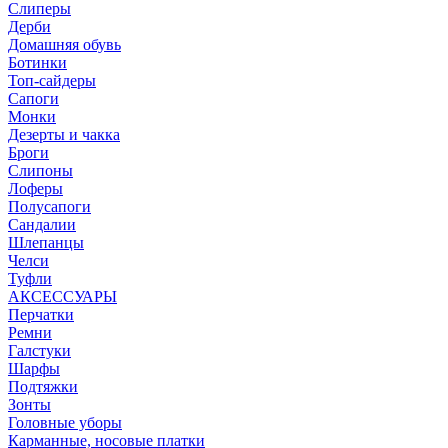
Слиперы
Дерби
Домашняя обувь
Ботинки
Топ-сайдеры
Сапоги
Монки
Дезерты и чакка
Броги
Слипоны
Лоферы
Полусапоги
Сандалии
Шлепанцы
Челси
Туфли
АКСЕССУАРЫ
Перчатки
Ремни
Галстуки
Шарфы
Подтяжки
Зонты
Головные уборы
Карманные, носовые платки