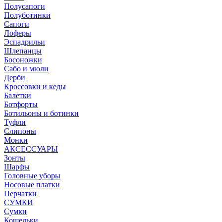
Полусапоги
Полуботинки
Сапоги
Лоферы
Эспадрильи
Шлепанцы
Босоножки
Сабо и мюли
Дерби
Кроссовки и кеды
Балетки
Ботфорты
Ботильоны и ботинки
Туфли
Слипоны
Монки
АКСЕССУАРЫ
Зонты
Шарфы
Головные уборы
Носовые платки
Перчатки
СУМКИ
Сумки
Кошельки