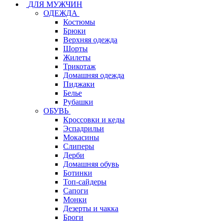
ДЛЯ МУЖЧИН
ОДЕЖДА
Костюмы
Брюки
Верхняя одежда
Шорты
Жилеты
Трикотаж
Домашняя одежда
Пиджаки
Белье
Рубашки
ОБУВЬ
Кроссовки и кеды
Эспадрильи
Мокасины
Слиперы
Дерби
Домашняя обувь
Ботинки
Топ-сайдеры
Сапоги
Монки
Дезерты и чакка
Броги