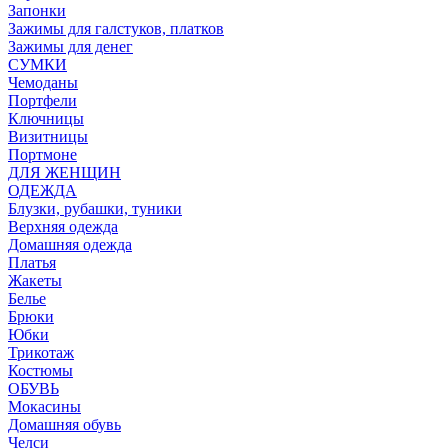
Запонки
Зажимы для галстуков, платков
Зажимы для денег
СУМКИ
Чемоданы
Портфели
Ключницы
Визитницы
Портмоне
ДЛЯ ЖЕНЩИН
ОДЕЖДА
Блузки, рубашки, туники
Верхняя одежда
Домашняя одежда
Платья
Жакеты
Белье
Брюки
Юбки
Трикотаж
Костюмы
ОБУВЬ
Мокасины
Домашняя обувь
Челси