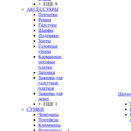
+ ЕЩЕ 9
АКСЕССУАРЫ
Перчатки
Ремни
Галстуки
Шарфы
Подтяжки
Зонты
Головные
уборы
Карманные,
носовые
платки
Запонки
Зажимы для
галстуков,
платков
Зажимы для
Шоур
денег
+ ЕЩЕ 1
СУМКИ
Чемоданы
Портфели
Ключницы
Визитницы