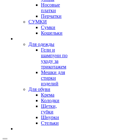
Носовые
платки
Перчатки
СУМКИ
Сумки
Кошельки
Для одежды
Гели и
шампуни по
уходу за
трикотажем
Мешки для
стирки
изделий
Для обуви
Крема
Колодки
Щетки,
губки
Шнурки
Стельки