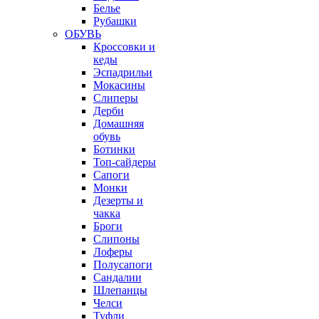
Белье
Рубашки
ОБУВЬ
Кроссовки и
кеды
Эспадрильи
Мокасины
Слиперы
Дерби
Домашняя
обувь
Ботинки
Топ-сайдеры
Сапоги
Монки
Дезерты и
чакка
Броги
Слипоны
Лоферы
Полусапоги
Сандалии
Шлепанцы
Челси
Туфли