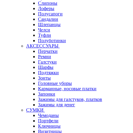
Слипоны
Лоферы
Полусапоги
Сандалии
Шлепанцы
Челси
Туфли
Полуботинки
АКСЕССУАРЫ
Перчатки
Ремни
Галстуки
Шарфы
Подтяжки
Зонты
Головные уборы
Карманные, носовые платки
Запонки
Зажимы для галстуков, платков
Зажимы для денег
СУМКИ
Чемоданы
Портфели
Ключницы
Визитницы