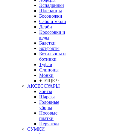
Эспадрильи
Шлепанцы
Босоножки
Сабо и мюли
Дерби
Кроссовки и
кеды
Балетки
Ботфорты
Ботильоны и
ботинки
Туфли
Слипоны
Монки
+ ЕЩЕ 9
АКСЕССУАРЫ
Зонты
Шарфы
Головные
уборы
Носовые
платки
Перчатки
СУМКИ