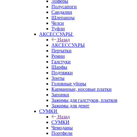
Лоферы
Полусапоги
Сандалии
Шлепанцы
Челси
Туфли
АКСЕССУАРЫ
Назад
АКСЕССУАРЫ
Перчатки
Ремни
Галстуки
Шарфы
Подтяжки
Зонты
Головные уборы
Карманные, носовые платки
Запонки
Зажимы для галстуков, платков
Зажимы для денег
СУМКИ
Назад
СУМКИ
Чемоданы
Портфели