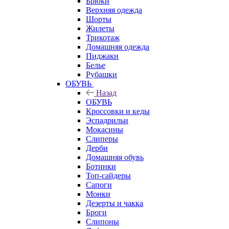
Брюки
Верхняя одежда
Шорты
Жилеты
Трикотаж
Домашняя одежда
Пиджаки
Белье
Рубашки
ОБУВЬ
Назад
ОБУВЬ
Кроссовки и кеды
Эспадрильи
Мокасины
Слиперы
Дерби
Домашняя обувь
Ботинки
Топ-сайдеры
Сапоги
Монки
Дезерты и чакка
Броги
Слипоны