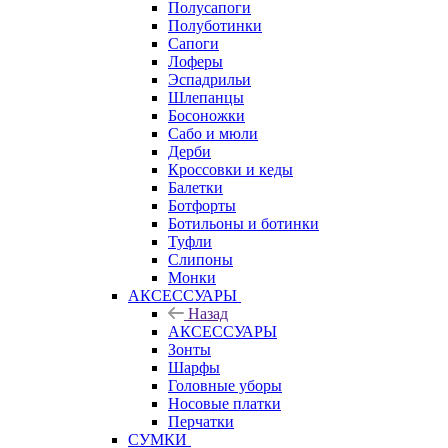
Полусапоги
Полуботинки
Сапоги
Лоферы
Эспадрильи
Шлепанцы
Босоножки
Сабо и мюли
Дерби
Кроссовки и кеды
Балетки
Ботфорты
Ботильоны и ботинки
Туфли
Слипоны
Монки
АКСЕССУАРЫ
Назад
АКСЕССУАРЫ
Зонты
Шарфы
Головные уборы
Носовые платки
Перчатки
СУМКИ