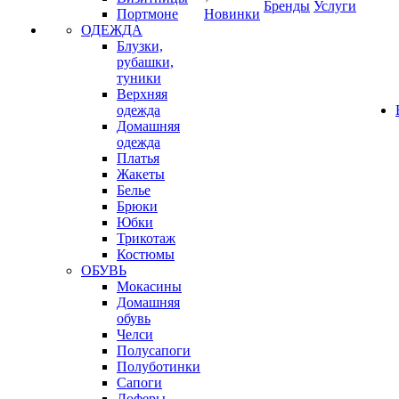
Бренды
Услуги
Портмоне
Новинки
ОДЕЖДА
Блузки,
рубашки,
туники
Верхняя
одежда
Домашняя
одежда
Платья
Жакеты
Белье
Брюки
Юбки
Трикотаж
Костюмы
ОБУВЬ
Мокасины
Домашняя
обувь
Челси
Полусапоги
Полуботинки
Сапоги
Лоферы