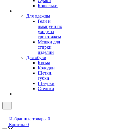
Сумки
Кошельки
Для одежды
Гели и
шампуни по
уходу за
трикотажем
Мешки для
стирки
изделий
Для обуви
Крема
Колодки
Щетки,
губки
Шнурки
Стельки
Избранные товары
0
Корзина
0