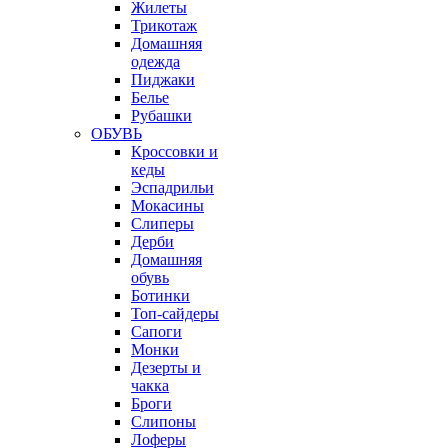
Жилеты
Трикотаж
Домашняя
одежда
Пиджаки
Белье
Рубашки
ОБУВЬ
Кроссовки и
кеды
Эспадрильи
Мокасины
Слиперы
Дерби
Домашняя
обувь
Ботинки
Топ-сайдеры
Сапоги
Монки
Дезерты и
чакка
Броги
Слипоны
Лоферы