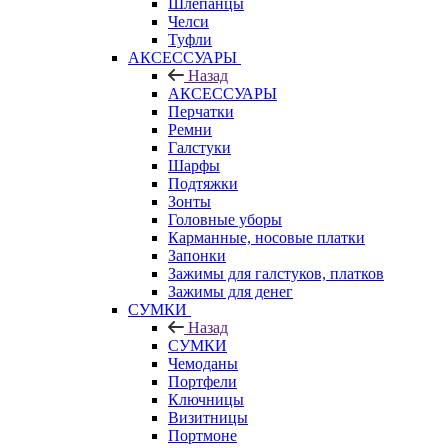
Шлепанцы
Челси
Туфли
АКСЕССУАРЫ
Назад
АКСЕССУАРЫ
Перчатки
Ремни
Галстуки
Шарфы
Подтяжки
Зонты
Головные уборы
Карманные, носовые платки
Запонки
Зажимы для галстуков, платков
Зажимы для денег
СУМКИ
Назад
СУМКИ
Чемоданы
Портфели
Ключницы
Визитницы
Портмоне