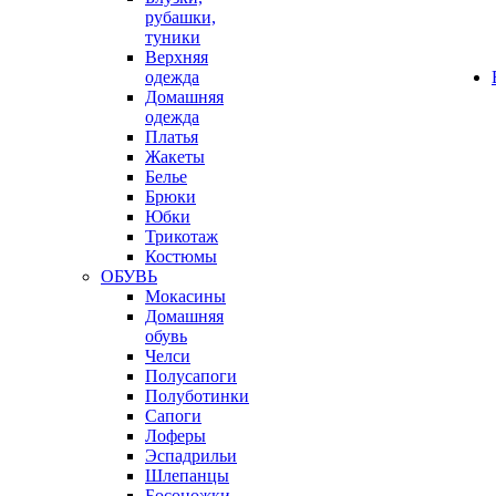
рубашки,
туники
Верхняя
одежда
Домашняя
одежда
Платья
Жакеты
Белье
Брюки
Юбки
Трикотаж
Костюмы
ОБУВЬ
Мокасины
Домашняя
обувь
Челси
Полусапоги
Полуботинки
Сапоги
Лоферы
Эспадрильи
Шлепанцы
Босоножки