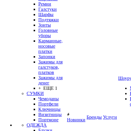
Ремни
Галстуки
Шарфы
Подтяжки
Зонты
Головные
уборы
Карманные,
носовые
платки
Запонки
Зажимы для
галстуков,
платков
Зажимы для
Шоур
денег
+ ЕЩЕ 1
СУМКИ
Чемоданы
Портфели
Ключницы
Визитницы
Бренды
Услуги
Портмоне
Новинки
ОДЕЖДА
Блузки,