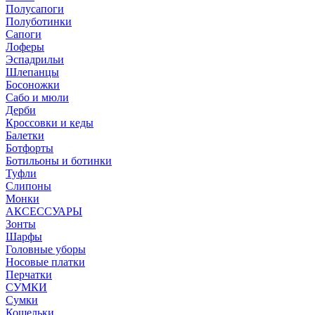
Полусапоги
Полуботинки
Сапоги
Лоферы
Эспадрильи
Шлепанцы
Босоножки
Сабо и мюли
Дерби
Кроссовки и кеды
Балетки
Ботфорты
Ботильоны и ботинки
Туфли
Слипоны
Монки
АКСЕССУАРЫ
Зонты
Шарфы
Головные уборы
Носовые платки
Перчатки
СУМКИ
Сумки
Кошельки