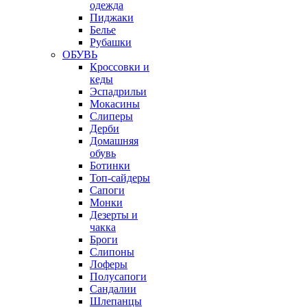
одежда
Пиджаки
Белье
Рубашки
ОБУВЬ
Кроссовки и
кеды
Эспадрильи
Мокасины
Слиперы
Дерби
Домашняя
обувь
Ботинки
Топ-сайдеры
Сапоги
Монки
Дезерты и
чакка
Броги
Слипоны
Лоферы
Полусапоги
Сандалии
Шлепанцы