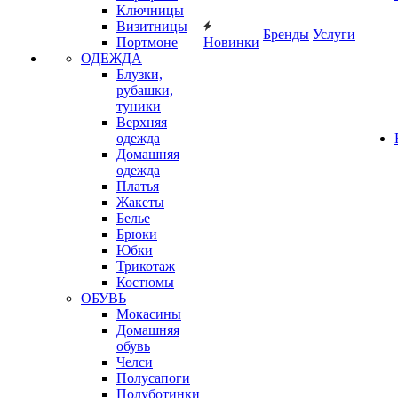
Ключницы
Визитницы
Бренды
Услуги
Портмоне
Новинки
ОДЕЖДА
Блузки,
рубашки,
туники
Верхняя
одежда
Домашняя
одежда
Платья
Жакеты
Белье
Брюки
Юбки
Трикотаж
Костюмы
ОБУВЬ
Мокасины
Домашняя
обувь
Челси
Полусапоги
Полуботинки