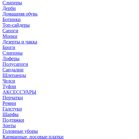
Слиперы
Дерби
Домашняя обувь
Ботинки
Топ-сайдеры
Сапоги
Монки
Дезерты и чакка
Броги
Слипоны
Лоферы
Полусапоги
Сандалии
Шлепанцы
Челси
Туфли
АКСЕССУАРЫ
Перчатки
Ремни
Галстуки
Шарфы
Подтяжки
Зонты
Головные уборы
Карманные, носовые платки