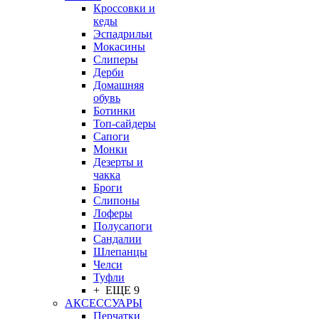
Кроссовки и
кеды
Эспадрильи
Мокасины
Слиперы
Дерби
Домашняя
обувь
Ботинки
Топ-сайдеры
Сапоги
Монки
Дезерты и
чакка
Броги
Слипоны
Лоферы
Полусапоги
Сандалии
Шлепанцы
Челси
Туфли
+ ЕЩЕ 9
АКСЕССУАРЫ
Перчатки