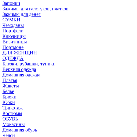
Запонки
Зажимы для галстуков, платков
Зажимы для денег
СУМКИ
Чемоданы
Портфели
Ключницы
Визитницы
Портмоне
ДЛЯ ЖЕНЩИН
ОДЕЖДА
Блузки, рубашки, туники
Верхняя одежда
Домашняя одежда
Платья
Жакеты
Белье
Брюки
Юбки
Трикотаж
Костюмы
ОБУВЬ
Мокасины
Домашняя обувь
Челси