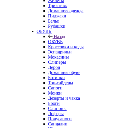
Жилеты
Трикотаж
Домашняя одежда
Пиджаки
Белье
Рубашки
ОБУВЬ
Назад
ОБУВЬ
Кроссовки и кеды
Эспадрильи
Мокасины
Слиперы
Дерби
Домашняя обувь
Ботинки
Топ-сайдеры
Сапоги
Монки
Дезерты и чакка
Броги
Слипоны
Лоферы
Полусапоги
Сандалии