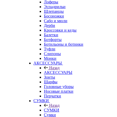
Лоферы
Эспадрильи
Шлепанцы
Босоножки
Сабо и мюли
Дерби
Кроссовки и кеды
Балетки
Ботфорты
Ботильоны и ботинки
Туфли
Слипоны
Монки
АКСЕССУАРЫ
Назад
АКСЕССУАРЫ
Зонты
Шарфы
Головные уборы
Носовые платки
Перчатки
СУМКИ
Назад
СУМКИ
Сумки