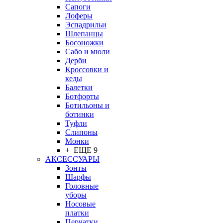
Сапоги
Лоферы
Эспадрильи
Шлепанцы
Босоножки
Сабо и мюли
Дерби
Кроссовки и
кеды
Балетки
Ботфорты
Ботильоны и
ботинки
Туфли
Слипоны
Монки
+ ЕЩЕ 9
АКСЕССУАРЫ
Зонты
Шарфы
Головные
уборы
Носовые
платки
Перчатки