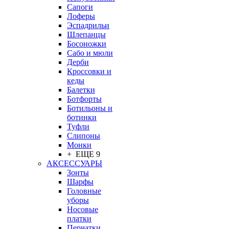
Сапоги
Лоферы
Эспадрильи
Шлепанцы
Босоножки
Сабо и мюли
Дерби
Кроссовки и
кеды
Балетки
Ботфорты
Ботильоны и
ботинки
Туфли
Слипоны
Монки
+ ЕЩЕ 9
АКСЕССУАРЫ
Зонты
Шарфы
Головные
уборы
Носовые
платки
Перчатки