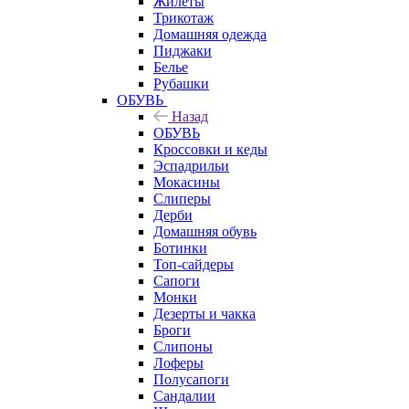
Жилеты
Трикотаж
Домашняя одежда
Пиджаки
Белье
Рубашки
ОБУВЬ
Назад
ОБУВЬ
Кроссовки и кеды
Эспадрильи
Мокасины
Слиперы
Дерби
Домашняя обувь
Ботинки
Топ-сайдеры
Сапоги
Монки
Дезерты и чакка
Броги
Слипоны
Лоферы
Полусапоги
Сандалии