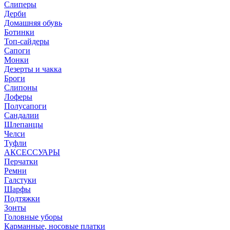
Слиперы
Дерби
Домашняя обувь
Ботинки
Топ-сайдеры
Сапоги
Монки
Дезерты и чакка
Броги
Слипоны
Лоферы
Полусапоги
Сандалии
Шлепанцы
Челси
Туфли
АКСЕССУАРЫ
Перчатки
Ремни
Галстуки
Шарфы
Подтяжки
Зонты
Головные уборы
Карманные, носовые платки