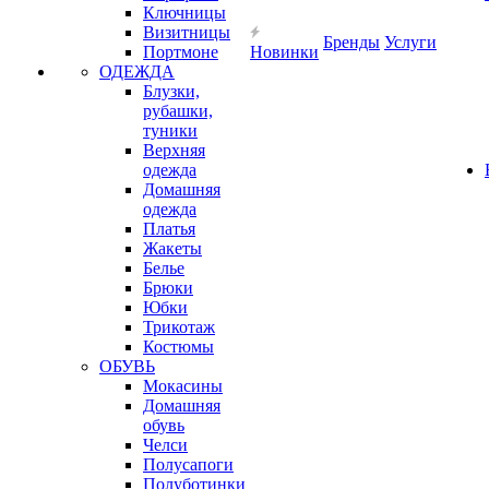
Ключницы
Визитницы
Бренды
Услуги
Портмоне
Новинки
ОДЕЖДА
Блузки,
рубашки,
туники
Верхняя
одежда
Домашняя
одежда
Платья
Жакеты
Белье
Брюки
Юбки
Трикотаж
Костюмы
ОБУВЬ
Мокасины
Домашняя
обувь
Челси
Полусапоги
Полуботинки