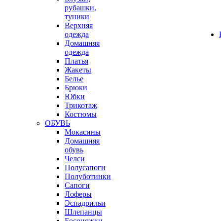
рубашки,
туники
Верхняя
одежда
Домашняя
одежда
Платья
Жакеты
Белье
Брюки
Юбки
Трикотаж
Костюмы
ОБУВЬ
Мокасины
Домашняя
обувь
Челси
Полусапоги
Полуботинки
Сапоги
Лоферы
Эспадрильи
Шлепанцы
Босоножки