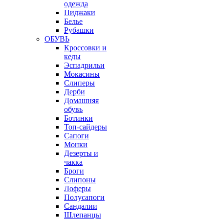
одежда
Пиджаки
Белье
Рубашки
ОБУВЬ
Кроссовки и
кеды
Эспадрильи
Мокасины
Слиперы
Дерби
Домашняя
обувь
Ботинки
Топ-сайдеры
Сапоги
Монки
Дезерты и
чакка
Броги
Слипоны
Лоферы
Полусапоги
Сандалии
Шлепанцы