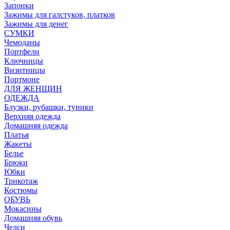
Запонки
Зажимы для галстуков, платков
Зажимы для денег
СУМКИ
Чемоданы
Портфели
Ключницы
Визитницы
Портмоне
ДЛЯ ЖЕНЩИН
ОДЕЖДА
Блузки, рубашки, туники
Верхняя одежда
Домашняя одежда
Платья
Жакеты
Белье
Брюки
Юбки
Трикотаж
Костюмы
ОБУВЬ
Мокасины
Домашняя обувь
Челси