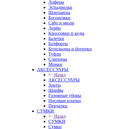
Лоферы
Эспадрильи
Шлепанцы
Босоножки
Сабо и мюли
Дерби
Кроссовки и кеды
Балетки
Ботфорты
Ботильоны и ботинки
Туфли
Слипоны
Монки
АКСЕССУАРЫ
Назад
АКСЕССУАРЫ
Зонты
Шарфы
Головные уборы
Носовые платки
Перчатки
СУМКИ
Назад
СУМКИ
Сумки