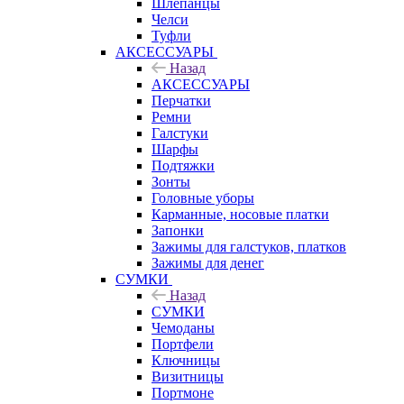
Шлепанцы
Челси
Туфли
АКСЕССУАРЫ
Назад
АКСЕССУАРЫ
Перчатки
Ремни
Галстуки
Шарфы
Подтяжки
Зонты
Головные уборы
Карманные, носовые платки
Запонки
Зажимы для галстуков, платков
Зажимы для денег
СУМКИ
Назад
СУМКИ
Чемоданы
Портфели
Ключницы
Визитницы
Портмоне