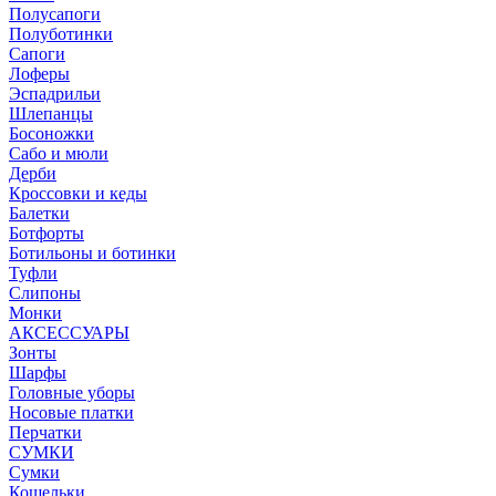
Полусапоги
Полуботинки
Сапоги
Лоферы
Эспадрильи
Шлепанцы
Босоножки
Сабо и мюли
Дерби
Кроссовки и кеды
Балетки
Ботфорты
Ботильоны и ботинки
Туфли
Слипоны
Монки
АКСЕССУАРЫ
Зонты
Шарфы
Головные уборы
Носовые платки
Перчатки
СУМКИ
Сумки
Кошельки