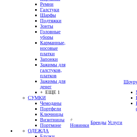
Ремни
Галстуки
Шарфы
Подтяжки
Зонты
Головные
уборы
Карманные,
носовые
платки
Запонки
Зажимы для
галстуков,
платков
Зажимы для
Шоур
денег
+ ЕЩЕ 1
СУМКИ
Чемоданы
Портфели
Ключницы
Визитницы
Бренды
Услуги
Портмоне
Новинки
ОДЕЖДА
Блузки,