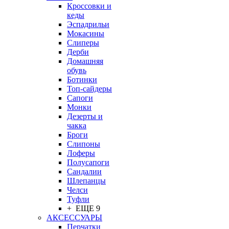
Кроссовки и
кеды
Эспадрильи
Мокасины
Слиперы
Дерби
Домашняя
обувь
Ботинки
Топ-сайдеры
Сапоги
Монки
Дезерты и
чакка
Броги
Слипоны
Лоферы
Полусапоги
Сандалии
Шлепанцы
Челси
Туфли
+ ЕЩЕ 9
АКСЕССУАРЫ
Перчатки