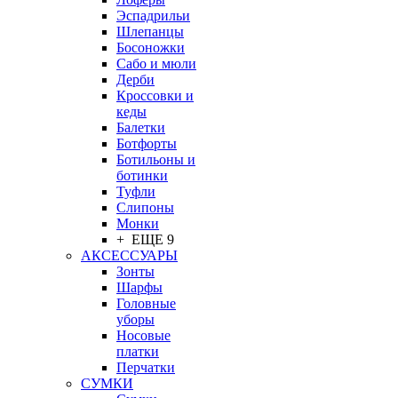
Эспадрильи
Шлепанцы
Босоножки
Сабо и мюли
Дерби
Кроссовки и
кеды
Балетки
Ботфорты
Ботильоны и
ботинки
Туфли
Слипоны
Монки
+ ЕЩЕ 9
АКСЕССУАРЫ
Зонты
Шарфы
Головные
уборы
Носовые
платки
Перчатки
СУМКИ