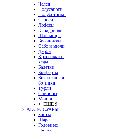
Челси
Полусапоги
Полуботинки
Сапоги
Лоферы
Эспадрильи
Шлепанцы
Босоножки
Сабо и мюли
Дерби
Кроссовки и
кеды
Балетки
Ботфорты
Ботильоны и
ботинки
Туфли
Слипоны
Монки
+ ЕЩЕ 9
АКСЕССУАРЫ
Зонты
Шарфы
Головные
уборы