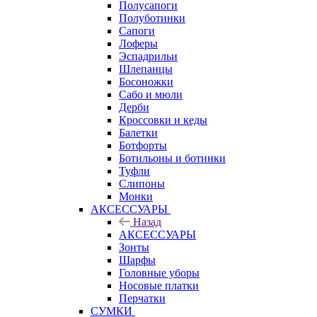
Полусапоги
Полуботинки
Сапоги
Лоферы
Эспадрильи
Шлепанцы
Босоножки
Сабо и мюли
Дерби
Кроссовки и кеды
Балетки
Ботфорты
Ботильоны и ботинки
Туфли
Слипоны
Монки
АКСЕССУАРЫ
Назад
АКСЕССУАРЫ
Зонты
Шарфы
Головные уборы
Носовые платки
Перчатки
СУМКИ