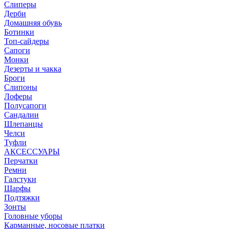
Слиперы
Дерби
Домашняя обувь
Ботинки
Топ-сайдеры
Сапоги
Монки
Дезерты и чакка
Броги
Слипоны
Лоферы
Полусапоги
Сандалии
Шлепанцы
Челси
Туфли
АКСЕССУАРЫ
Перчатки
Ремни
Галстуки
Шарфы
Подтяжки
Зонты
Головные уборы
Карманные, носовые платки