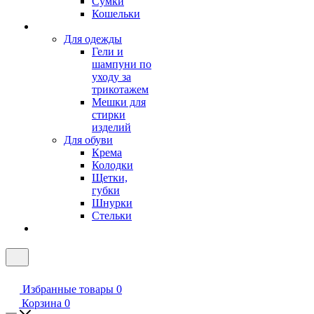
Сумки
Кошельки
Для одежды
Гели и
шампуни по
уходу за
трикотажем
Мешки для
стирки
изделий
Для обуви
Крема
Колодки
Щетки,
губки
Шнурки
Стельки
Избранные товары
0
Корзина
0