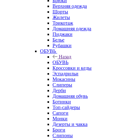
Брюки
Верхняя одежда
Шорты
Жилеты
Трикотаж
Домашняя одежда
Пиджаки
Белье
Рубашки
ОБУВЬ
Назад
ОБУВЬ
Кроссовки и кеды
Эспадрильи
Мокасины
Слиперы
Дерби
Домашняя обувь
Ботинки
Топ-сайдеры
Сапоги
Монки
Дезерты и чакка
Броги
Слипоны