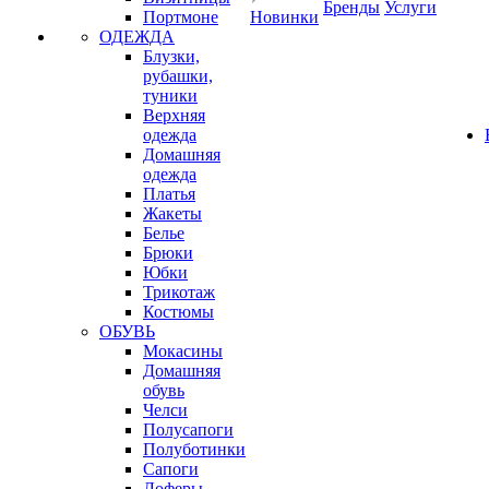
Бренды
Услуги
Портмоне
Новинки
ОДЕЖДА
Блузки,
рубашки,
туники
Верхняя
одежда
Домашняя
одежда
Платья
Жакеты
Белье
Брюки
Юбки
Трикотаж
Костюмы
ОБУВЬ
Мокасины
Домашняя
обувь
Челси
Полусапоги
Полуботинки
Сапоги
Лоферы