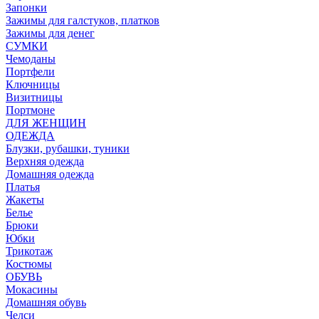
Запонки
Зажимы для галстуков, платков
Зажимы для денег
СУМКИ
Чемоданы
Портфели
Ключницы
Визитницы
Портмоне
ДЛЯ ЖЕНЩИН
ОДЕЖДА
Блузки, рубашки, туники
Верхняя одежда
Домашняя одежда
Платья
Жакеты
Белье
Брюки
Юбки
Трикотаж
Костюмы
ОБУВЬ
Мокасины
Домашняя обувь
Челси