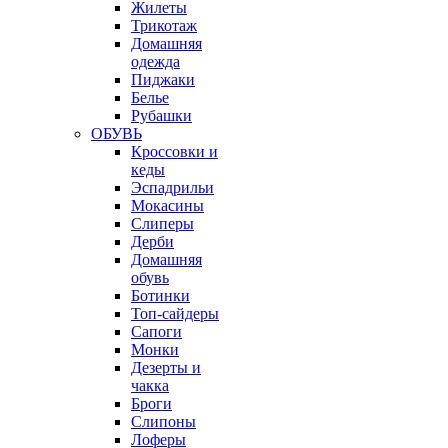
Жилеты
Трикотаж
Домашняя
одежда
Пиджаки
Белье
Рубашки
ОБУВЬ
Кроссовки и
кеды
Эспадрильи
Мокасины
Слиперы
Дерби
Домашняя
обувь
Ботинки
Топ-сайдеры
Сапоги
Монки
Дезерты и
чакка
Броги
Слипоны
Лоферы