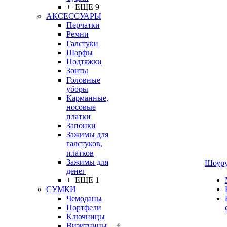
+ ЕЩЕ 9
АКСЕССУАРЫ
Перчатки
Ремни
Галстуки
Шарфы
Подтяжки
Зонты
Головные
уборы
Карманные,
носовые
платки
Запонки
Зажимы для
галстуков,
платков
Зажимы для
Шоур
денег
+ ЕЩЕ 1
СУМКИ
Чемоданы
Портфели
Ключницы
Визитницы