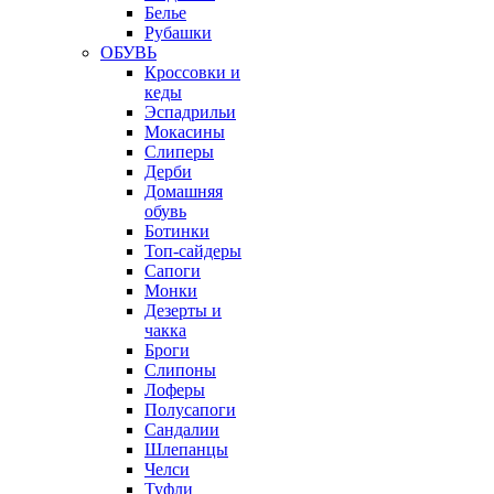
Белье
Рубашки
ОБУВЬ
Кроссовки и
кеды
Эспадрильи
Мокасины
Слиперы
Дерби
Домашняя
обувь
Ботинки
Топ-сайдеры
Сапоги
Монки
Дезерты и
чакка
Броги
Слипоны
Лоферы
Полусапоги
Сандалии
Шлепанцы
Челси
Туфли