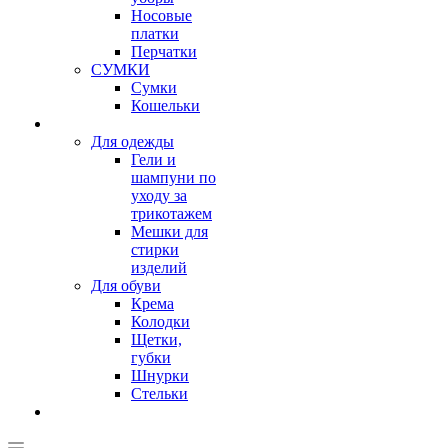
Носовые
платки
Перчатки
СУМКИ
Сумки
Кошельки
Для одежды
Гели и
шампуни по
уходу за
трикотажем
Мешки для
стирки
изделий
Для обуви
Крема
Колодки
Щетки,
губки
Шнурки
Стельки