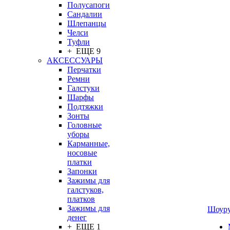
Полусапоги
Сандалии
Шлепанцы
Челси
Туфли
+ ЕЩЕ 9
АКСЕССУАРЫ
Перчатки
Ремни
Галстуки
Шарфы
Подтяжки
Зонты
Головные
уборы
Карманные,
носовые
платки
Запонки
Зажимы для
галстуков,
платков
Зажимы для
Шоур
денег
+ ЕЩЕ 1