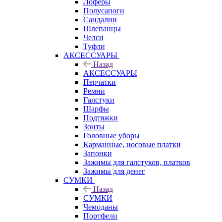
Лоферы
Полусапоги
Сандалии
Шлепанцы
Челси
Туфли
АКСЕССУАРЫ
Назад
АКСЕССУАРЫ
Перчатки
Ремни
Галстуки
Шарфы
Подтяжки
Зонты
Головные уборы
Карманные, носовые платки
Запонки
Зажимы для галстуков, платков
Зажимы для денег
СУМКИ
Назад
СУМКИ
Чемоданы
Портфели