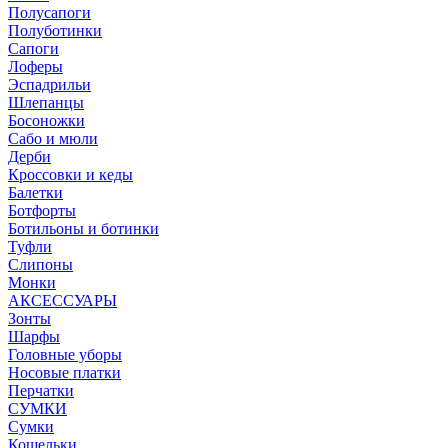
Полусапоги
Полуботинки
Сапоги
Лоферы
Эспадрильи
Шлепанцы
Босоножки
Сабо и мюли
Дерби
Кроссовки и кеды
Балетки
Ботфорты
Ботильоны и ботинки
Туфли
Слипоны
Монки
АКСЕССУАРЫ
Зонты
Шарфы
Головные уборы
Носовые платки
Перчатки
СУМКИ
Сумки
Кошельки