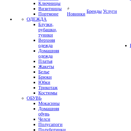
Ключницы
Визитницы
Бренды
Услуги
Портмоне
Новинки
ОДЕЖДА
Блузки,
рубашки,
туники
Верхняя
одежда
Домашняя
одежда
Платья
Жакеты
Белье
Брюки
Юбки
Трикотаж
Костюмы
ОБУВЬ
Мокасины
Домашняя
обувь
Челси
Полусапоги
Полуботинки