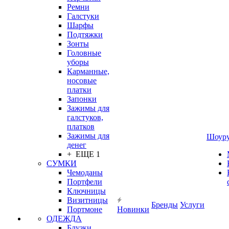
Ремни
Галстуки
Шарфы
Подтяжки
Зонты
Головные
уборы
Карманные,
носовые
платки
Запонки
Зажимы для
галстуков,
платков
Зажимы для
Шоур
денег
+ ЕЩЕ 1
СУМКИ
Чемоданы
Портфели
Ключницы
Визитницы
Бренды
Услуги
Портмоне
Новинки
ОДЕЖДА
Блузки,