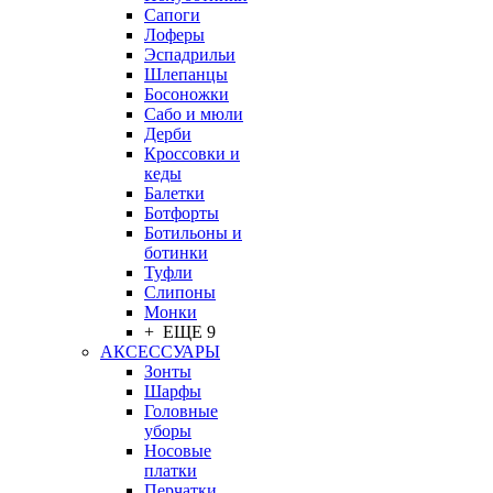
Сапоги
Лоферы
Эспадрильи
Шлепанцы
Босоножки
Сабо и мюли
Дерби
Кроссовки и
кеды
Балетки
Ботфорты
Ботильоны и
ботинки
Туфли
Слипоны
Монки
+ ЕЩЕ 9
АКСЕССУАРЫ
Зонты
Шарфы
Головные
уборы
Носовые
платки
Перчатки