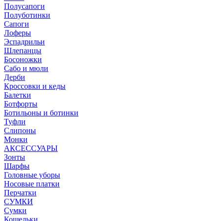
Полусапоги
Полуботинки
Сапоги
Лоферы
Эспадрильи
Шлепанцы
Босоножки
Сабо и мюли
Дерби
Кроссовки и кеды
Балетки
Ботфорты
Ботильоны и ботинки
Туфли
Слипоны
Монки
АКСЕССУАРЫ
Зонты
Шарфы
Головные уборы
Носовые платки
Перчатки
СУМКИ
Сумки
Кошельки