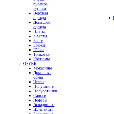
рубашки,
туники
Верхняя
одежда
Домашняя
одежда
Платья
Жакеты
Белье
Брюки
Юбки
Трикотаж
Костюмы
ОБУВЬ
Мокасины
Домашняя
обувь
Челси
Полусапоги
Полуботинки
Сапоги
Лоферы
Эспадрильи
Шлепанцы
Босоножки