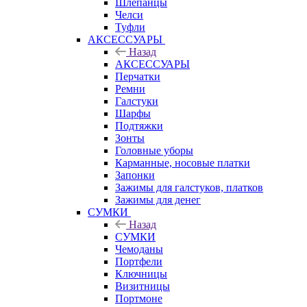
Шлепанцы
Челси
Туфли
АКСЕССУАРЫ
Назад
АКСЕССУАРЫ
Перчатки
Ремни
Галстуки
Шарфы
Подтяжки
Зонты
Головные уборы
Карманные, носовые платки
Запонки
Зажимы для галстуков, платков
Зажимы для денег
СУМКИ
Назад
СУМКИ
Чемоданы
Портфели
Ключницы
Визитницы
Портмоне