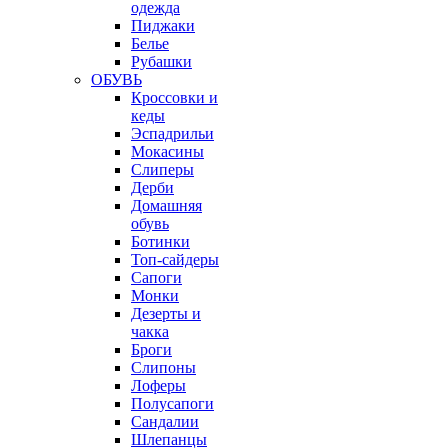
одежда
Пиджаки
Белье
Рубашки
ОБУВЬ
Кроссовки и
кеды
Эспадрильи
Мокасины
Слиперы
Дерби
Домашняя
обувь
Ботинки
Топ-сайдеры
Сапоги
Монки
Дезерты и
чакка
Броги
Слипоны
Лоферы
Полусапоги
Сандалии
Шлепанцы