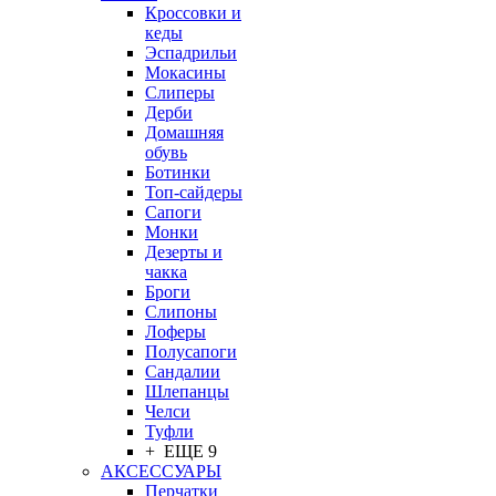
Кроссовки и
кеды
Эспадрильи
Мокасины
Слиперы
Дерби
Домашняя
обувь
Ботинки
Топ-сайдеры
Сапоги
Монки
Дезерты и
чакка
Броги
Слипоны
Лоферы
Полусапоги
Сандалии
Шлепанцы
Челси
Туфли
+ ЕЩЕ 9
АКСЕССУАРЫ
Перчатки