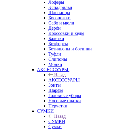
Лоферы
Эспадрильи
Шлепанцы
Босоножки
Сабо и мюли
Дерби
Кроссовки и кеды
Балетки
Ботфорты
Ботильоны и ботинки
Туфли
Слипоны
Монки
АКСЕССУАРЫ
Назад
АКСЕССУАРЫ
Зонты
Шарфы
Головные уборы
Носовые платки
Перчатки
СУМКИ
Назад
СУМКИ
Сумки