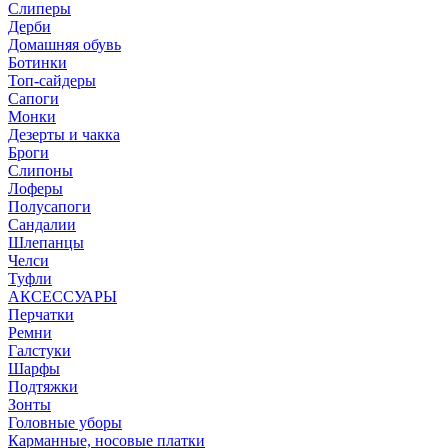
Слиперы
Дерби
Домашняя обувь
Ботинки
Топ-сайдеры
Сапоги
Монки
Дезерты и чакка
Броги
Слипоны
Лоферы
Полусапоги
Сандалии
Шлепанцы
Челси
Туфли
АКСЕССУАРЫ
Перчатки
Ремни
Галстуки
Шарфы
Подтяжки
Зонты
Головные уборы
Карманные, носовые платки