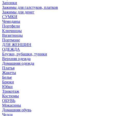
Запонки
Зажимы для галстуков, платков
Зажимы для денег
СУМКИ
Чемоданы
Портфели
Ключницы
Визитницы
Портмоне
ДЛЯ ЖЕНЩИН
ОДЕЖДА
Блузки, рубашки, туники
Верхняя одежда
Домашняя одежда
Платья
Жакеты
Белье
Брюки
Юбки
Трикотаж
Костюмы
ОБУВЬ
Мокасины
Домашняя обувь
Челси