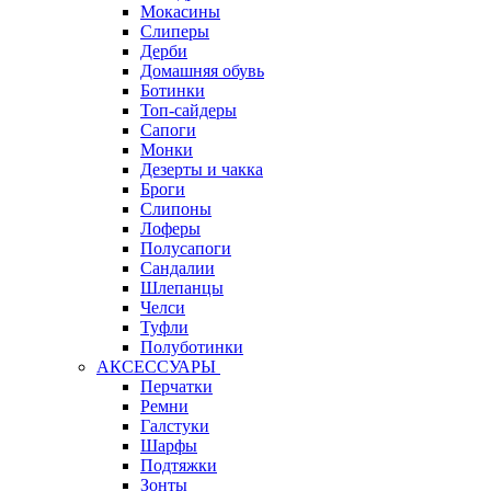
Мокасины
Слиперы
Дерби
Домашняя обувь
Ботинки
Топ-сайдеры
Сапоги
Монки
Дезерты и чакка
Броги
Слипоны
Лоферы
Полусапоги
Сандалии
Шлепанцы
Челси
Туфли
Полуботинки
АКСЕССУАРЫ
Перчатки
Ремни
Галстуки
Шарфы
Подтяжки
Зонты