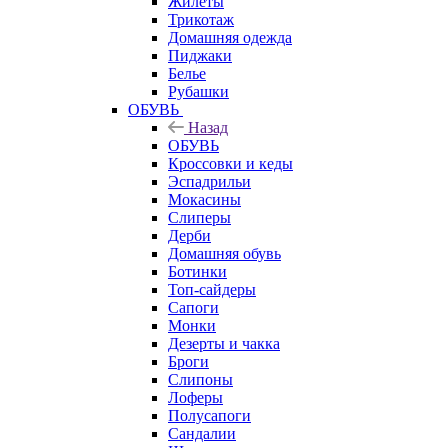
Жилеты
Трикотаж
Домашняя одежда
Пиджаки
Белье
Рубашки
ОБУВЬ
Назад
ОБУВЬ
Кроссовки и кеды
Эспадрильи
Мокасины
Слиперы
Дерби
Домашняя обувь
Ботинки
Топ-сайдеры
Сапоги
Монки
Дезерты и чакка
Броги
Слипоны
Лоферы
Полусапоги
Сандалии