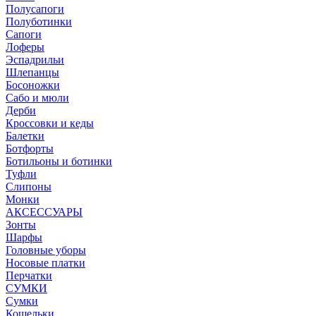
Полусапоги
Полуботинки
Сапоги
Лоферы
Эспадрильи
Шлепанцы
Босоножки
Сабо и мюли
Дерби
Кроссовки и кеды
Балетки
Ботфорты
Ботильоны и ботинки
Туфли
Слипоны
Монки
АКСЕССУАРЫ
Зонты
Шарфы
Головные уборы
Носовые платки
Перчатки
СУМКИ
Сумки
Кошельки