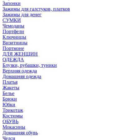
Запонки
Зажимы для галстуков, платков
Зажимы для денег
СУМКИ
Чемоданы
Портфели
Ключницы
Визитницы
Портмоне
ДЛЯ ЖЕНЩИН
ОДЕЖДА
Блузки, рубашки, туники
Верхняя одежда
Домашняя одежда
Платья
Жакеты
Белье
Брюки
Юбки
Трикотаж
Костюмы
ОБУВЬ
Мокасины
Домашняя обувь
Челси