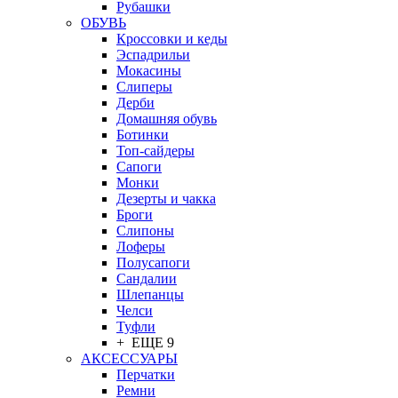
Рубашки
ОБУВЬ
Кроссовки и кеды
Эспадрильи
Мокасины
Слиперы
Дерби
Домашняя обувь
Ботинки
Топ-сайдеры
Сапоги
Монки
Дезерты и чакка
Броги
Слипоны
Лоферы
Полусапоги
Сандалии
Шлепанцы
Челси
Туфли
+ ЕЩЕ 9
АКСЕССУАРЫ
Перчатки
Ремни