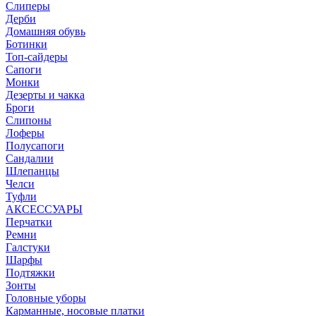
Слиперы
Дерби
Домашняя обувь
Ботинки
Топ-сайдеры
Сапоги
Монки
Дезерты и чакка
Броги
Слипоны
Лоферы
Полусапоги
Сандалии
Шлепанцы
Челси
Туфли
АКСЕССУАРЫ
Перчатки
Ремни
Галстуки
Шарфы
Подтяжки
Зонты
Головные уборы
Карманные, носовые платки