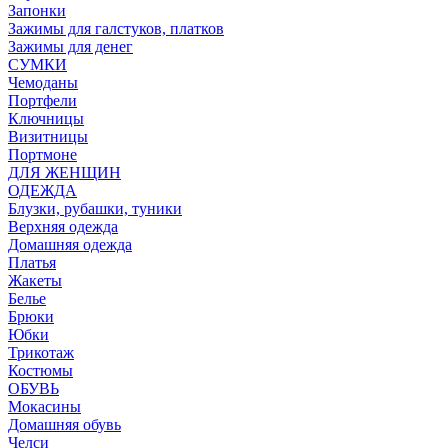
Запонки
Зажимы для галстуков, платков
Зажимы для денег
СУМКИ
Чемоданы
Портфели
Ключницы
Визитницы
Портмоне
ДЛЯ ЖЕНЩИН
ОДЕЖДА
Блузки, рубашки, туники
Верхняя одежда
Домашняя одежда
Платья
Жакеты
Белье
Брюки
Юбки
Трикотаж
Костюмы
ОБУВЬ
Мокасины
Домашняя обувь
Челси