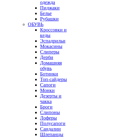
одежда
Пиджаки
Белье
Рубашки
ОБУВЬ
Кроссовки и
кеды
Эспадрильи
Мокасины
Слиперы
Дерби
Домашняя
обувь
Ботинки
Топ-сайдеры
Сапоги
Монки
Дезерты и
чакка
Броги
Слипоны
Лоферы
Полусапоги
Сандалии
Шлепанцы