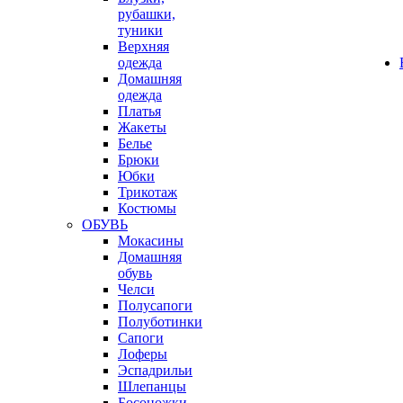
рубашки,
туники
Верхняя
одежда
Домашняя
одежда
Платья
Жакеты
Белье
Брюки
Юбки
Трикотаж
Костюмы
ОБУВЬ
Мокасины
Домашняя
обувь
Челси
Полусапоги
Полуботинки
Сапоги
Лоферы
Эспадрильи
Шлепанцы
Босоножки