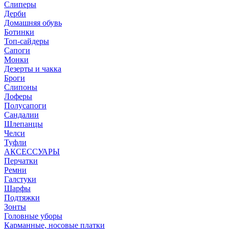
Слиперы
Дерби
Домашняя обувь
Ботинки
Топ-сайдеры
Сапоги
Монки
Дезерты и чакка
Броги
Слипоны
Лоферы
Полусапоги
Сандалии
Шлепанцы
Челси
Туфли
АКСЕССУАРЫ
Перчатки
Ремни
Галстуки
Шарфы
Подтяжки
Зонты
Головные уборы
Карманные, носовые платки