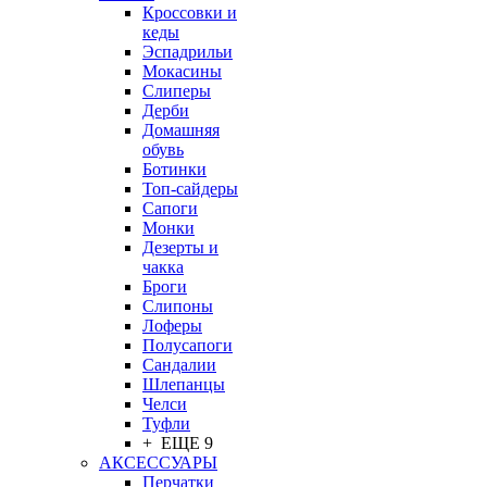
Кроссовки и
кеды
Эспадрильи
Мокасины
Слиперы
Дерби
Домашняя
обувь
Ботинки
Топ-сайдеры
Сапоги
Монки
Дезерты и
чакка
Броги
Слипоны
Лоферы
Полусапоги
Сандалии
Шлепанцы
Челси
Туфли
+ ЕЩЕ 9
АКСЕССУАРЫ
Перчатки