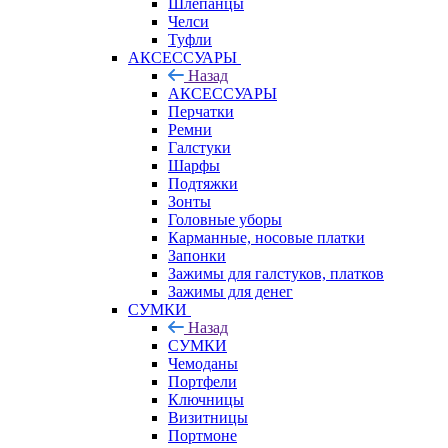
Шлепанцы
Челси
Туфли
АКСЕССУАРЫ
Назад
АКСЕССУАРЫ
Перчатки
Ремни
Галстуки
Шарфы
Подтяжки
Зонты
Головные уборы
Карманные, носовые платки
Запонки
Зажимы для галстуков, платков
Зажимы для денег
СУМКИ
Назад
СУМКИ
Чемоданы
Портфели
Ключницы
Визитницы
Портмоне