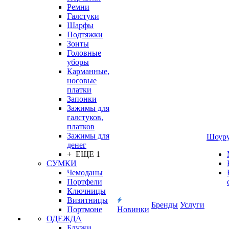
Ремни
Галстуки
Шарфы
Подтяжки
Зонты
Головные
уборы
Карманные,
носовые
платки
Запонки
Зажимы для
галстуков,
платков
Зажимы для
Шоур
денег
+ ЕЩЕ 1
СУМКИ
Чемоданы
Портфели
Ключницы
Визитницы
Бренды
Услуги
Портмоне
Новинки
ОДЕЖДА
Блузки,