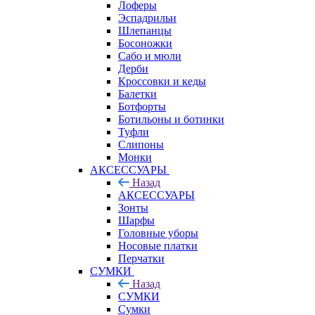
Лоферы
Эспадрильи
Шлепанцы
Босоножки
Сабо и мюли
Дерби
Кроссовки и кеды
Балетки
Ботфорты
Ботильоны и ботинки
Туфли
Слипоны
Монки
АКСЕССУАРЫ
Назад
АКСЕССУАРЫ
Зонты
Шарфы
Головные уборы
Носовые платки
Перчатки
СУМКИ
Назад
СУМКИ
Сумки