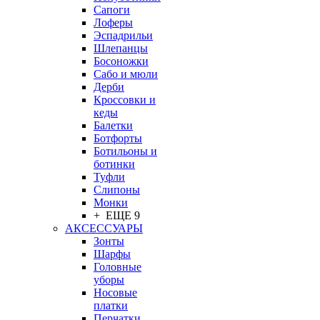
Сапоги
Лоферы
Эспадрильи
Шлепанцы
Босоножки
Сабо и мюли
Дерби
Кроссовки и
кеды
Балетки
Ботфорты
Ботильоны и
ботинки
Туфли
Слипоны
Монки
+ ЕЩЕ 9
АКСЕССУАРЫ
Зонты
Шарфы
Головные
уборы
Носовые
платки
Перчатки