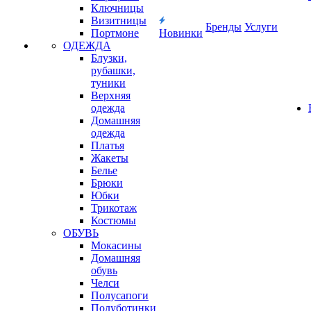
Ключницы
Визитницы
Бренды
Услуги
Портмоне
Новинки
ОДЕЖДА
Блузки,
рубашки,
туники
Верхняя
одежда
Домашняя
одежда
Платья
Жакеты
Белье
Брюки
Юбки
Трикотаж
Костюмы
ОБУВЬ
Мокасины
Домашняя
обувь
Челси
Полусапоги
Полуботинки