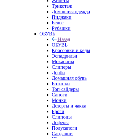
Жилеты
Трикотаж
Домашняя одежда
Пиджаки
Белье
Рубашки
ОБУВЬ
Назад
ОБУВЬ
Кроссовки и кеды
Эспадрильи
Мокасины
Слиперы
Дерби
Домашняя обувь
Ботинки
Топ-сайдеры
Сапоги
Монки
Дезерты и чакка
Броги
Слипоны
Лоферы
Полусапоги
Сандалии