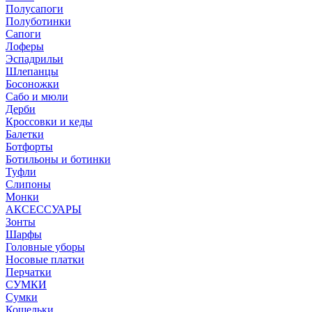
Полусапоги
Полуботинки
Сапоги
Лоферы
Эспадрильи
Шлепанцы
Босоножки
Сабо и мюли
Дерби
Кроссовки и кеды
Балетки
Ботфорты
Ботильоны и ботинки
Туфли
Слипоны
Монки
АКСЕССУАРЫ
Зонты
Шарфы
Головные уборы
Носовые платки
Перчатки
СУМКИ
Сумки
Кошельки