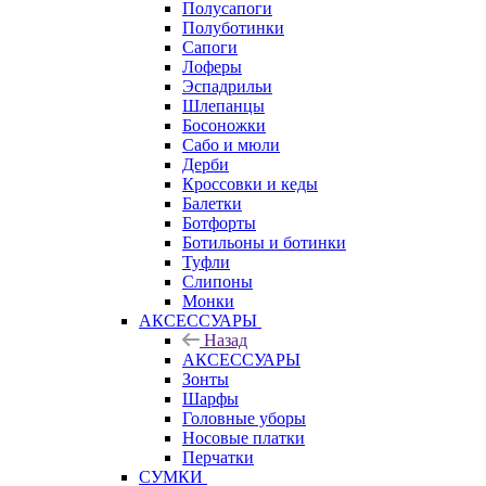
Полусапоги
Полуботинки
Сапоги
Лоферы
Эспадрильи
Шлепанцы
Босоножки
Сабо и мюли
Дерби
Кроссовки и кеды
Балетки
Ботфорты
Ботильоны и ботинки
Туфли
Слипоны
Монки
АКСЕССУАРЫ
Назад
АКСЕССУАРЫ
Зонты
Шарфы
Головные уборы
Носовые платки
Перчатки
СУМКИ