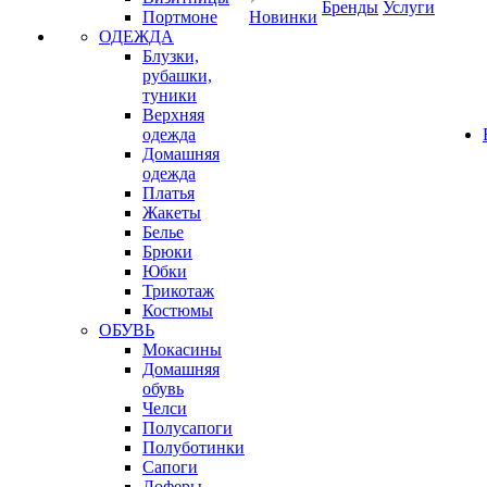
Бренды
Услуги
Портмоне
Новинки
ОДЕЖДА
Блузки,
рубашки,
туники
Верхняя
одежда
Домашняя
одежда
Платья
Жакеты
Белье
Брюки
Юбки
Трикотаж
Костюмы
ОБУВЬ
Мокасины
Домашняя
обувь
Челси
Полусапоги
Полуботинки
Сапоги
Лоферы