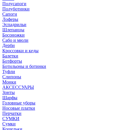
Полусапоги
Полуботинки
Сапоги
Лоферы
Эспадрильи
Шлепанцы
Босоножки
Сабо и мюли
Дерби
Кроссовки и кеды
Балетки
Ботфорты
Ботильоны и ботинки
Туфли
Слипоны
Монки
АКСЕССУАРЫ
Зонты
Шарфы
Головные уборы
Носовые платки
Перчатки
СУМКИ
Сумки
Кошельки