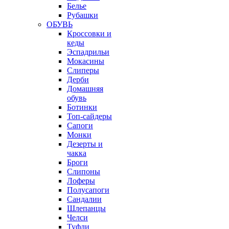
Белье
Рубашки
ОБУВЬ
Кроссовки и
кеды
Эспадрильи
Мокасины
Слиперы
Дерби
Домашняя
обувь
Ботинки
Топ-сайдеры
Сапоги
Монки
Дезерты и
чакка
Броги
Слипоны
Лоферы
Полусапоги
Сандалии
Шлепанцы
Челси
Туфли