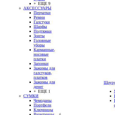
+ ЕЩЕ 9
АКСЕССУАРЫ
Перчатки
Ремни
Галстуки
Шарфы
Подтяжки
Зонты
Головные
уборы
Карманные,
носовые
платки
Запонки
Зажимы для
галстуков,
платков
Зажимы для
Шоур
денег
+ ЕЩЕ 1
СУМКИ
Чемоданы
Портфели
Ключницы
Визитницы