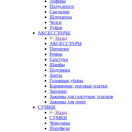
Лоферы
Полусапоги
Сандалии
Шлепанцы
Челси
Туфли
АКСЕССУАРЫ
Назад
АКСЕССУАРЫ
Перчатки
Ремни
Галстуки
Шарфы
Подтяжки
Зонты
Головные уборы
Карманные, носовые платки
Запонки
Зажимы для галстуков, платков
Зажимы для денег
СУМКИ
Назад
СУМКИ
Чемоданы
Портфели