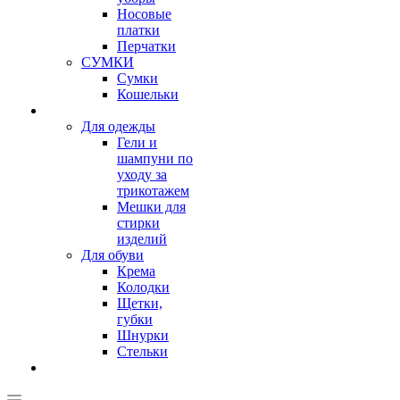
Носовые
платки
Перчатки
СУМКИ
Сумки
Кошельки
Для одежды
Гели и
шампуни по
уходу за
трикотажем
Мешки для
стирки
изделий
Для обуви
Крема
Колодки
Щетки,
губки
Шнурки
Стельки