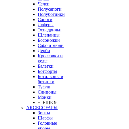
Челси
Полусапоги
Полуботинки
Сапоги
Лоферы
Эспадрильи
Шлепанцы
Босоножки
Сабо и мюли
Дерби
Кроссовки и
кеды
Балетки
Ботфорты
Ботильоны и
ботинки
Туфли
Слипоны
Монки
+ ЕЩЕ 9
АКСЕССУАРЫ
Зонты
Шарфы
Головные
уборы