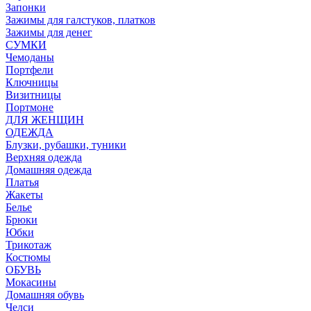
Запонки
Зажимы для галстуков, платков
Зажимы для денег
СУМКИ
Чемоданы
Портфели
Ключницы
Визитницы
Портмоне
ДЛЯ ЖЕНЩИН
ОДЕЖДА
Блузки, рубашки, туники
Верхняя одежда
Домашняя одежда
Платья
Жакеты
Белье
Брюки
Юбки
Трикотаж
Костюмы
ОБУВЬ
Мокасины
Домашняя обувь
Челси