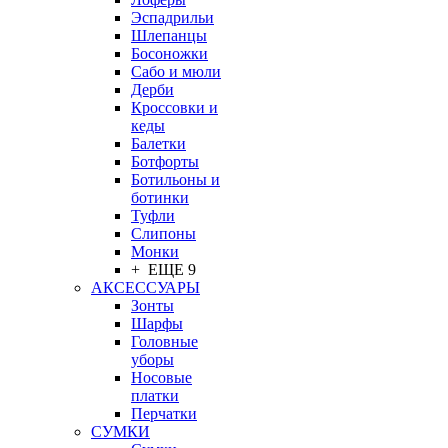
Эспадрильи
Шлепанцы
Босоножки
Сабо и мюли
Дерби
Кроссовки и
кеды
Балетки
Ботфорты
Ботильоны и
ботинки
Туфли
Слипоны
Монки
+ ЕЩЕ 9
АКСЕССУАРЫ
Зонты
Шарфы
Головные
уборы
Носовые
платки
Перчатки
СУМКИ