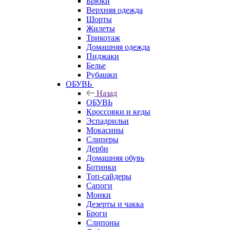
Брюки
Верхняя одежда
Шорты
Жилеты
Трикотаж
Домашняя одежда
Пиджаки
Белье
Рубашки
ОБУВЬ
Назад
ОБУВЬ
Кроссовки и кеды
Эспадрильи
Мокасины
Слиперы
Дерби
Домашняя обувь
Ботинки
Топ-сайдеры
Сапоги
Монки
Дезерты и чакка
Броги
Слипоны