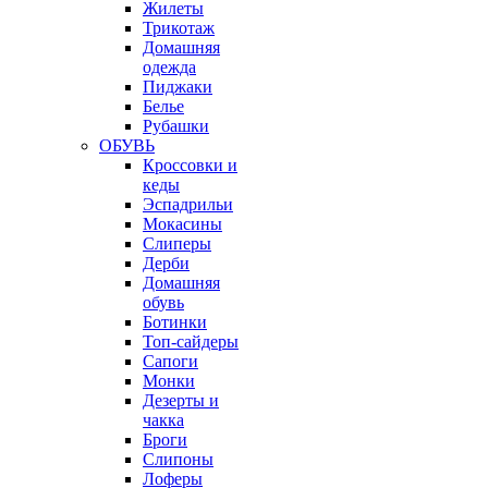
Жилеты
Трикотаж
Домашняя
одежда
Пиджаки
Белье
Рубашки
ОБУВЬ
Кроссовки и
кеды
Эспадрильи
Мокасины
Слиперы
Дерби
Домашняя
обувь
Ботинки
Топ-сайдеры
Сапоги
Монки
Дезерты и
чакка
Броги
Слипоны
Лоферы