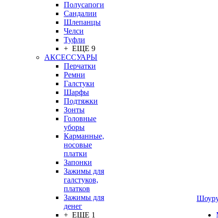
Полусапоги
Сандалии
Шлепанцы
Челси
Туфли
+ ЕЩЕ 9
АКСЕССУАРЫ
Перчатки
Ремни
Галстуки
Шарфы
Подтяжки
Зонты
Головные
уборы
Карманные,
носовые
платки
Запонки
Зажимы для
галстуков,
платков
Зажимы для
Шоур
денег
+ ЕЩЕ 1