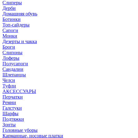
Слиперы
Дерби
Домашняя обувь
Ботинки
Топ-сайдеры
Сапоги
Монки
Дезерты и чакка
Броги
Слипоны
Лоферы
Полусапоги
Сандалии
Шлепанцы
Челси
Туфли
АКСЕССУАРЫ
Перчатки
Ремни
Галстуки
Шарфы
Подтяжки
Зонты
Головные уборы
Карманные, носовые платки