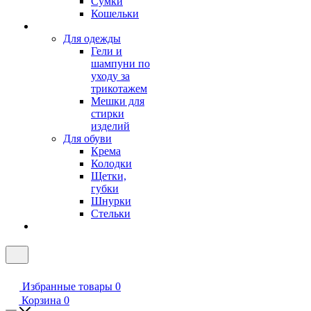
Сумки
Кошельки
Для одежды
Гели и
шампуни по
уходу за
трикотажем
Мешки для
стирки
изделий
Для обуви
Крема
Колодки
Щетки,
губки
Шнурки
Стельки
Избранные товары
0
Корзина
0