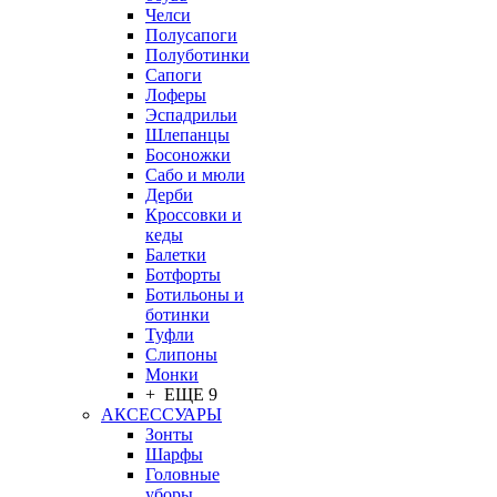
Челси
Полусапоги
Полуботинки
Сапоги
Лоферы
Эспадрильи
Шлепанцы
Босоножки
Сабо и мюли
Дерби
Кроссовки и
кеды
Балетки
Ботфорты
Ботильоны и
ботинки
Туфли
Слипоны
Монки
+ ЕЩЕ 9
АКСЕССУАРЫ
Зонты
Шарфы
Головные
уборы