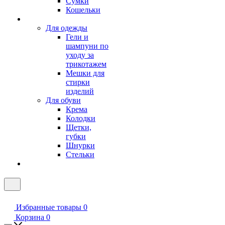
Сумки
Кошельки
Для одежды
Гели и
шампуни по
уходу за
трикотажем
Мешки для
стирки
изделий
Для обуви
Крема
Колодки
Щетки,
губки
Шнурки
Стельки
Избранные товары
0
Корзина
0