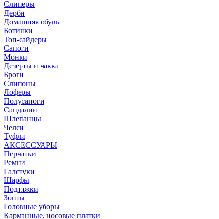
Слиперы
Дерби
Домашняя обувь
Ботинки
Топ-сайдеры
Сапоги
Монки
Дезерты и чакка
Броги
Слипоны
Лоферы
Полусапоги
Сандалии
Шлепанцы
Челси
Туфли
АКСЕССУАРЫ
Перчатки
Ремни
Галстуки
Шарфы
Подтяжки
Зонты
Головные уборы
Карманные, носовые платки