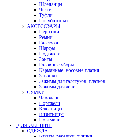
Шлепанцы
Челси
Туфли
Полуботинки
АКСЕССУАРЫ
Перчатки
Ремни
Галстуки
Шарфы
Подтяжки
Зонты
Головные уборы
Карманные, носовые платки
Запонки
Зажимы для галстуков, платков
Зажимы для денег
СУМКИ
Чемоданы
Портфели
Ключницы
Визитницы
Портмоне
ДЛЯ ЖЕНЩИН
ОДЕЖДА
Блузки, рубашки, туники