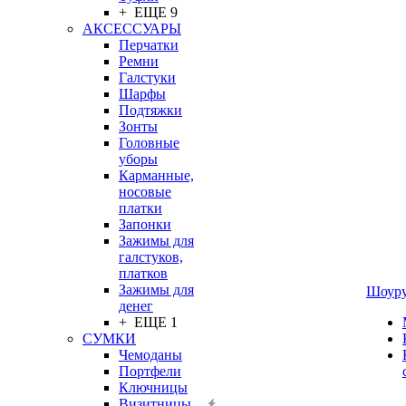
+ ЕЩЕ 9
АКСЕССУАРЫ
Перчатки
Ремни
Галстуки
Шарфы
Подтяжки
Зонты
Головные
уборы
Карманные,
носовые
платки
Запонки
Зажимы для
галстуков,
платков
Зажимы для
Шоур
денег
+ ЕЩЕ 1
СУМКИ
Чемоданы
Портфели
Ключницы
Визитницы