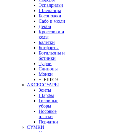
Эспадрильи
Шлепанцы
Босоножки
Сабо и мюли
Дерби
Кроссовки и
кеды
Балетки
Ботфорты
Ботильоны и
ботинки
Туфли
Слипоны
Монки
+ ЕЩЕ 9
АКСЕССУАРЫ
Зонты
Шарфы
Головные
уборы
Носовые
платки
Перчатки
СУМКИ