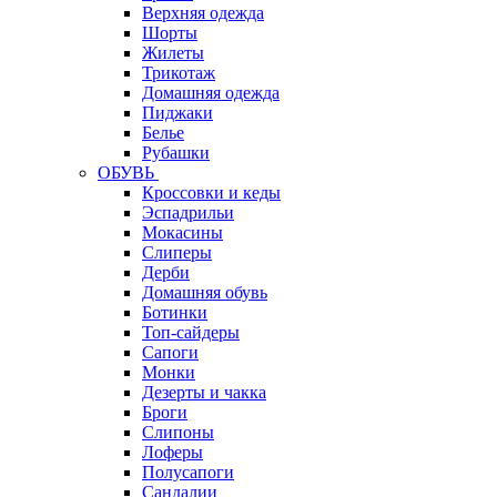
Верхняя одежда
Шорты
Жилеты
Трикотаж
Домашняя одежда
Пиджаки
Белье
Рубашки
ОБУВЬ
Кроссовки и кеды
Эспадрильи
Мокасины
Слиперы
Дерби
Домашняя обувь
Ботинки
Топ-сайдеры
Сапоги
Монки
Дезерты и чакка
Броги
Слипоны
Лоферы
Полусапоги
Сандалии