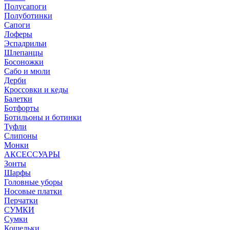
Полусапоги
Полуботинки
Сапоги
Лоферы
Эспадрильи
Шлепанцы
Босоножки
Сабо и мюли
Дерби
Кроссовки и кеды
Балетки
Ботфорты
Ботильоны и ботинки
Туфли
Слипоны
Монки
АКСЕССУАРЫ
Зонты
Шарфы
Головные уборы
Носовые платки
Перчатки
СУМКИ
Сумки
Кошельки