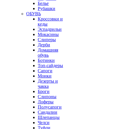
Белье
Рубашки
ОБУВЬ
Кроссовки и
кеды
Эспадрильи
Мокасины
Слиперы
Дерби
Домашняя
обувь
Ботинки
Топ-сайдеры
Сапоги
Монки
Дезерты и
чакка
Броги
Слипоны
Лоферы
Полусапоги
Сандалии
Шлепанцы
Челси
Туфли