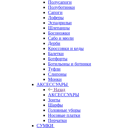
Полусапоги
Полуботинки
Сапоги
Лоферы
Эспадрильи
Шлепанцы
Босоножки
Сабо и мюли
Дерби
Кроссовки и кеды
Балетки
Ботфорты
Ботильоны и ботинки
Туфли
Слипоны
Монки
АКСЕССУАРЫ
Назад
АКСЕССУАРЫ
Зонты
Шарфы
Головные уборы
Носовые платки
Перчатки
СУМКИ