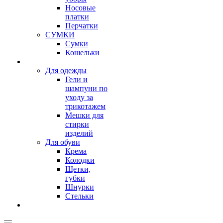
Носовые
платки
Перчатки
СУМКИ
Сумки
Кошельки
Для одежды
Гели и
шампуни по
уходу за
трикотажем
Мешки для
стирки
изделий
Для обуви
Крема
Колодки
Щетки,
губки
Шнурки
Стельки