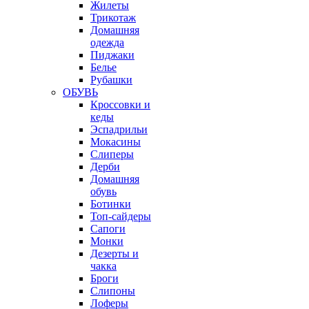
Жилеты
Трикотаж
Домашняя
одежда
Пиджаки
Белье
Рубашки
ОБУВЬ
Кроссовки и
кеды
Эспадрильи
Мокасины
Слиперы
Дерби
Домашняя
обувь
Ботинки
Топ-сайдеры
Сапоги
Монки
Дезерты и
чакка
Броги
Слипоны
Лоферы