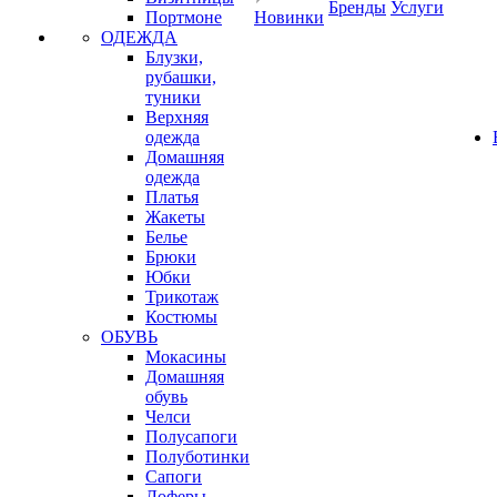
Бренды
Услуги
Портмоне
Новинки
ОДЕЖДА
Блузки,
рубашки,
туники
Верхняя
одежда
Домашняя
одежда
Платья
Жакеты
Белье
Брюки
Юбки
Трикотаж
Костюмы
ОБУВЬ
Мокасины
Домашняя
обувь
Челси
Полусапоги
Полуботинки
Сапоги
Лоферы