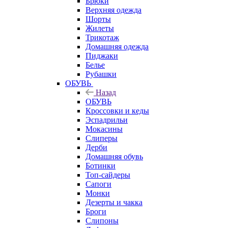
Брюки
Верхняя одежда
Шорты
Жилеты
Трикотаж
Домашняя одежда
Пиджаки
Белье
Рубашки
ОБУВЬ
Назад
ОБУВЬ
Кроссовки и кеды
Эспадрильи
Мокасины
Слиперы
Дерби
Домашняя обувь
Ботинки
Топ-сайдеры
Сапоги
Монки
Дезерты и чакка
Броги
Слипоны