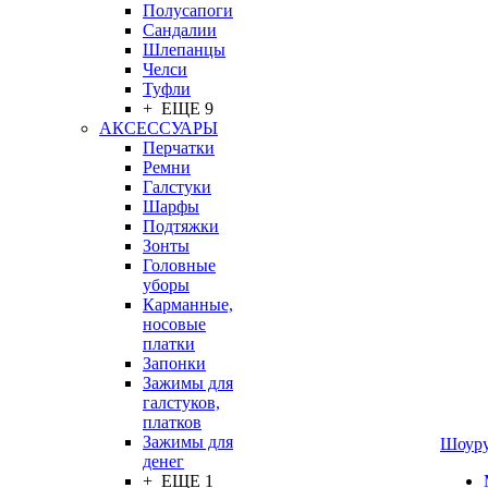
Полусапоги
Сандалии
Шлепанцы
Челси
Туфли
+ ЕЩЕ 9
АКСЕССУАРЫ
Перчатки
Ремни
Галстуки
Шарфы
Подтяжки
Зонты
Головные
уборы
Карманные,
носовые
платки
Запонки
Зажимы для
галстуков,
платков
Зажимы для
Шоур
денег
+ ЕЩЕ 1