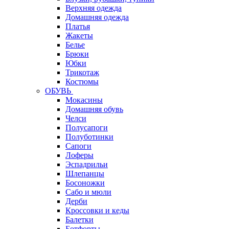
Верхняя одежда
Домашняя одежда
Платья
Жакеты
Белье
Брюки
Юбки
Трикотаж
Костюмы
ОБУВЬ
Мокасины
Домашняя обувь
Челси
Полусапоги
Полуботинки
Сапоги
Лоферы
Эспадрильи
Шлепанцы
Босоножки
Сабо и мюли
Дерби
Кроссовки и кеды
Балетки
Ботфорты