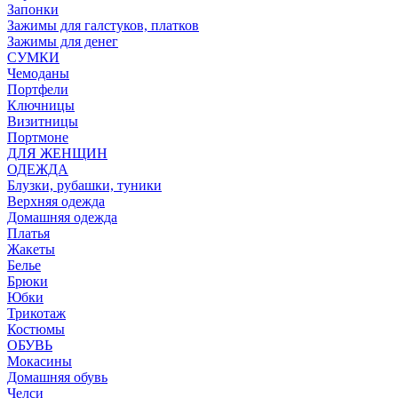
Запонки
Зажимы для галстуков, платков
Зажимы для денег
СУМКИ
Чемоданы
Портфели
Ключницы
Визитницы
Портмоне
ДЛЯ ЖЕНЩИН
ОДЕЖДА
Блузки, рубашки, туники
Верхняя одежда
Домашняя одежда
Платья
Жакеты
Белье
Брюки
Юбки
Трикотаж
Костюмы
ОБУВЬ
Мокасины
Домашняя обувь
Челси