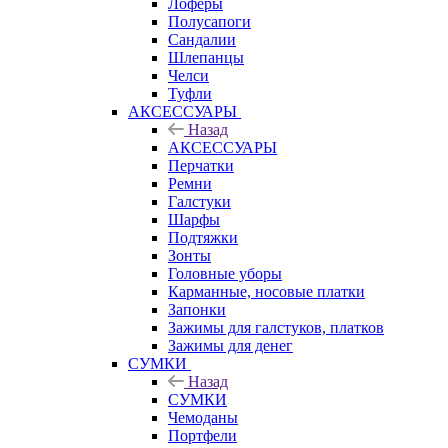
Лоферы
Полусапоги
Сандалии
Шлепанцы
Челси
Туфли
АКСЕССУАРЫ
Назад
АКСЕССУАРЫ
Перчатки
Ремни
Галстуки
Шарфы
Подтяжки
Зонты
Головные уборы
Карманные, носовые платки
Запонки
Зажимы для галстуков, платков
Зажимы для денег
СУМКИ
Назад
СУМКИ
Чемоданы
Портфели