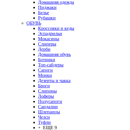
Домашняя одежда
Пиджаки
Белье
Рубашки
ОБУВЬ
Кроссовки и кеды
Эспадрильи
Мокасины
Слиперы
Дерби
Домашняя обувь
Ботинки
Топ-сайдеры
Сапоги
Монки
Дезерты и чакка
Броги
Слипоны
Лоферы
Полусапоги
Сандалии
Шлепанцы
Челси
Туфли
+ ЕЩЕ 9