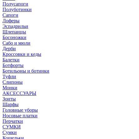
Полусапоги
Полуботинки
Сапоги
Лоферы
Эспадрильи
Шлепанцы
Босоножки
Сабо и мюли
Дерби
Кроссовки и кеды
Балетки
Ботфорты
Ботильоны и ботинки
Туфли
Слипоны
Монки
АКСЕССУАРЫ
Зонты
Шарфы
Головные уборы
Носовые платки
Перчатки
СУМКИ
Сумки
Кошельки