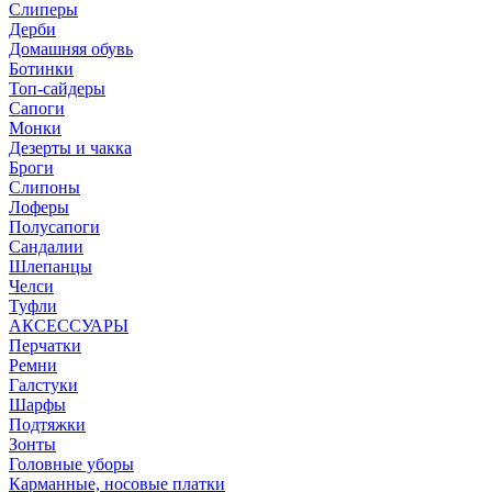
Слиперы
Дерби
Домашняя обувь
Ботинки
Топ-сайдеры
Сапоги
Монки
Дезерты и чакка
Броги
Слипоны
Лоферы
Полусапоги
Сандалии
Шлепанцы
Челси
Туфли
АКСЕССУАРЫ
Перчатки
Ремни
Галстуки
Шарфы
Подтяжки
Зонты
Головные уборы
Карманные, носовые платки