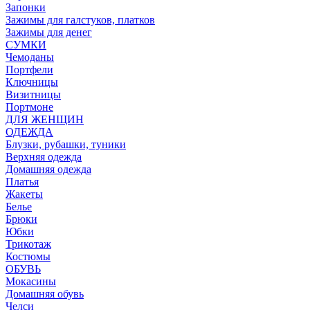
Запонки
Зажимы для галстуков, платков
Зажимы для денег
СУМКИ
Чемоданы
Портфели
Ключницы
Визитницы
Портмоне
ДЛЯ ЖЕНЩИН
ОДЕЖДА
Блузки, рубашки, туники
Верхняя одежда
Домашняя одежда
Платья
Жакеты
Белье
Брюки
Юбки
Трикотаж
Костюмы
ОБУВЬ
Мокасины
Домашняя обувь
Челси