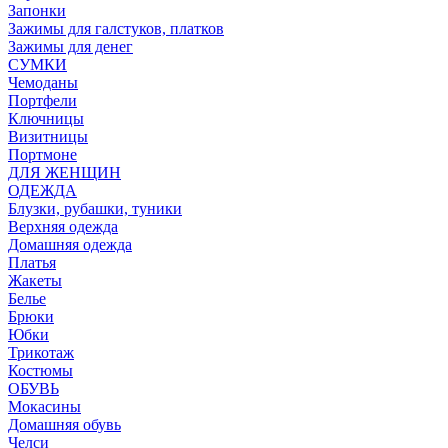
Запонки
Зажимы для галстуков, платков
Зажимы для денег
СУМКИ
Чемоданы
Портфели
Ключницы
Визитницы
Портмоне
ДЛЯ ЖЕНЩИН
ОДЕЖДА
Блузки, рубашки, туники
Верхняя одежда
Домашняя одежда
Платья
Жакеты
Белье
Брюки
Юбки
Трикотаж
Костюмы
ОБУВЬ
Мокасины
Домашняя обувь
Челси