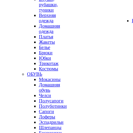
рубашки,
туники
Верхняя
одежда
Домашняя
одежда
Платья
Жакеты
Белье
Брюки
Юбки
Трикотаж
Костюмы
ОБУВЬ
Мокасины
Домашняя
обувь
Челси
Полусапоги
Полуботинки
Сапоги
Лоферы
Эспадрильи
Шлепанцы
Босоножки