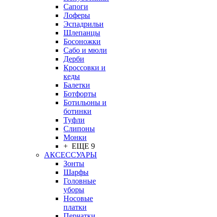
Сапоги
Лоферы
Эспадрильи
Шлепанцы
Босоножки
Сабо и мюли
Дерби
Кроссовки и
кеды
Балетки
Ботфорты
Ботильоны и
ботинки
Туфли
Слипоны
Монки
+ ЕЩЕ 9
АКСЕССУАРЫ
Зонты
Шарфы
Головные
уборы
Носовые
платки
Перчатки