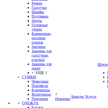
Ремни
Галстуки
Шарфы
Подтяжки
Зонты
Головные
уборы
Карманные,
носовые
платки
Запонки
Зажимы для
галстуков,
платков
Зажимы для
Шоур
денег
+ ЕЩЕ 1
СУМКИ
Чемоданы
Портфели
Ключницы
Визитницы
Бренды
Услуги
Портмоне
Новинки
ОДЕЖДА
Блузки,