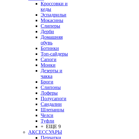
Кроссовки и
кеды
Эспадрильи
Мокасины
Слиперы
Дерби
Домашняя
обувь
Ботинки
Топ-сайдеры
Сапоги
Монки
Дезерты и
чакка
Броги
Слипоны
Лоферы
Полусапоги
Сандалии
Шлепанцы
Челси
Туфли
+ ЕЩЕ 9
АКСЕССУАРЫ
Перчатки