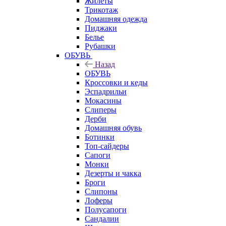
Жилеты
Трикотаж
Домашняя одежда
Пиджаки
Белье
Рубашки
ОБУВЬ
Назад
ОБУВЬ
Кроссовки и кеды
Эспадрильи
Мокасины
Слиперы
Дерби
Домашняя обувь
Ботинки
Топ-сайдеры
Сапоги
Монки
Дезерты и чакка
Броги
Слипоны
Лоферы
Полусапоги
Сандалии