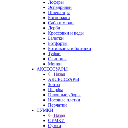
Лоферы
Эспадрильи
Шлепанцы
Босоножки
Сабо и мюли
Дерби
Кроссовки и кеды
Балетки
Ботфорты
Ботильоны и ботинки
Туфли
Слипоны
Монки
АКСЕССУАРЫ
Назад
АКСЕССУАРЫ
Зонты
Шарфы
Головные уборы
Носовые платки
Перчатки
СУМКИ
Назад
СУМКИ
Сумки