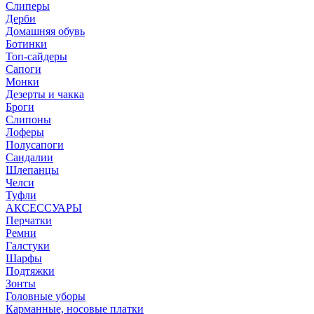
Слиперы
Дерби
Домашняя обувь
Ботинки
Топ-сайдеры
Сапоги
Монки
Дезерты и чакка
Броги
Слипоны
Лоферы
Полусапоги
Сандалии
Шлепанцы
Челси
Туфли
АКСЕССУАРЫ
Перчатки
Ремни
Галстуки
Шарфы
Подтяжки
Зонты
Головные уборы
Карманные, носовые платки