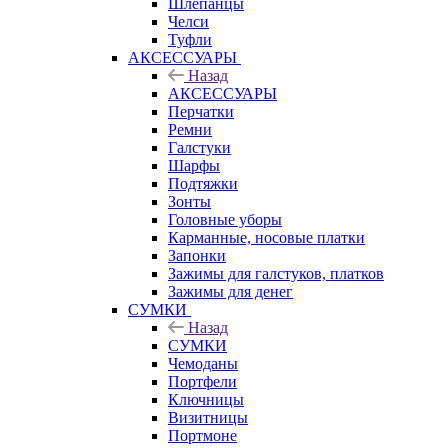
Шлепанцы
Челси
Туфли
АКСЕССУАРЫ
Назад
АКСЕССУАРЫ
Перчатки
Ремни
Галстуки
Шарфы
Подтяжки
Зонты
Головные уборы
Карманные, носовые платки
Запонки
Зажимы для галстуков, платков
Зажимы для денег
СУМКИ
Назад
СУМКИ
Чемоданы
Портфели
Ключницы
Визитницы
Портмоне