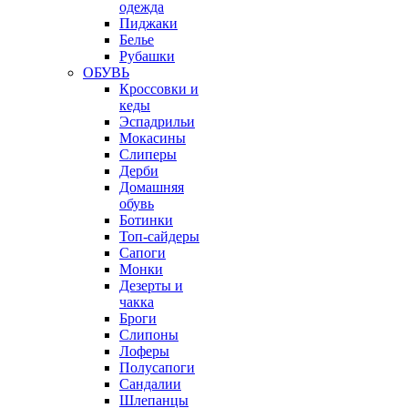
одежда
Пиджаки
Белье
Рубашки
ОБУВЬ
Кроссовки и
кеды
Эспадрильи
Мокасины
Слиперы
Дерби
Домашняя
обувь
Ботинки
Топ-сайдеры
Сапоги
Монки
Дезерты и
чакка
Броги
Слипоны
Лоферы
Полусапоги
Сандалии
Шлепанцы