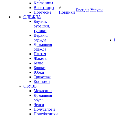
Ключницы
Визитницы
Бренды
Услуги
Портмоне
Новинки
ОДЕЖДА
Блузки,
рубашки,
туники
Верхняя
одежда
Домашняя
одежда
Платья
Жакеты
Белье
Брюки
Юбки
Трикотаж
Костюмы
ОБУВЬ
Мокасины
Домашняя
обувь
Челси
Полусапоги
Полуботинки