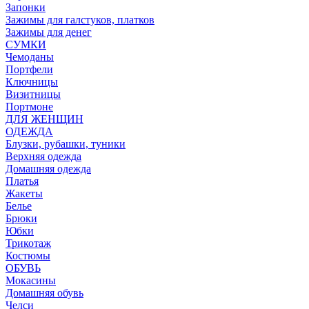
Запонки
Зажимы для галстуков, платков
Зажимы для денег
СУМКИ
Чемоданы
Портфели
Ключницы
Визитницы
Портмоне
ДЛЯ ЖЕНЩИН
ОДЕЖДА
Блузки, рубашки, туники
Верхняя одежда
Домашняя одежда
Платья
Жакеты
Белье
Брюки
Юбки
Трикотаж
Костюмы
ОБУВЬ
Мокасины
Домашняя обувь
Челси