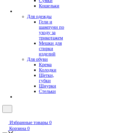
Сумки
Кошельки
Для одежды
Гели и
шампуни по
уходу за
трикотажем
Мешки для
стирки
изделий
Для обуви
Крема
Колодки
Щетки,
губки
Шнурки
Стельки
Избранные товары
0
Корзина
0