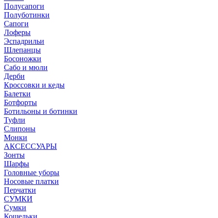
Полусапоги
Полуботинки
Сапоги
Лоферы
Эспадрильи
Шлепанцы
Босоножки
Сабо и мюли
Дерби
Кроссовки и кеды
Балетки
Ботфорты
Ботильоны и ботинки
Туфли
Слипоны
Монки
АКСЕССУАРЫ
Зонты
Шарфы
Головные уборы
Носовые платки
Перчатки
СУМКИ
Сумки
Кошельки