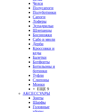
Челси
Полусапоги
Полуботинки
Сапоги
Лоферы
Эспадрильи
Шлепанцы
Босоножки
Сабо и мюли
Дерби
Кроссовки и
кеды
Балетки
Ботфорты
Ботильоны и
ботинки
Туфли
Слипоны
Монки
+ ЕЩЕ 9
АКСЕССУАРЫ
Зонты
Шарфы
Головные
уборы