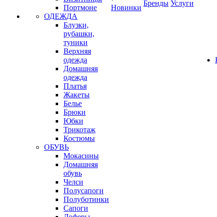
Бренды
Услуги
Портмоне
Новинки
ОДЕЖДА
Блузки,
рубашки,
туники
Верхняя
одежда
Домашняя
одежда
Платья
Жакеты
Белье
Брюки
Юбки
Трикотаж
Костюмы
ОБУВЬ
Мокасины
Домашняя
обувь
Челси
Полусапоги
Полуботинки
Сапоги
Лоферы