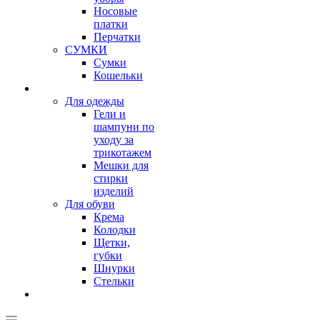
Носовые
платки
Перчатки
СУМКИ
Сумки
Кошельки
Для одежды
Гели и
шампуни по
уходу за
трикотажем
Мешки для
стирки
изделий
Для обуви
Крема
Колодки
Щетки,
губки
Шнурки
Стельки