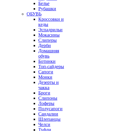
Белье
Рубашки
ОБУВЬ
Кроссовки и
кеды
Эспадрильи
Мокасины
Слиперы
Дерби
Домашняя
обувь
Ботинки
Топ-сайдеры
Сапоги
Монки
Дезерты и
чакка
Броги
Слипоны
Лоферы
Полусапоги
Сандалии
Шлепанцы
Челси
Туфли