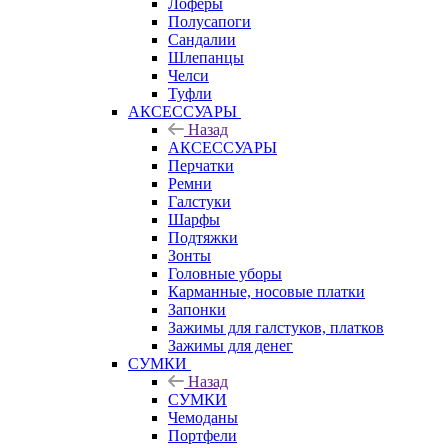
Лоферы
Полусапоги
Сандалии
Шлепанцы
Челси
Туфли
АКСЕССУАРЫ
Назад
АКСЕССУАРЫ
Перчатки
Ремни
Галстуки
Шарфы
Подтяжки
Зонты
Головные уборы
Карманные, носовые платки
Запонки
Зажимы для галстуков, платков
Зажимы для денег
СУМКИ
Назад
СУМКИ
Чемоданы
Портфели