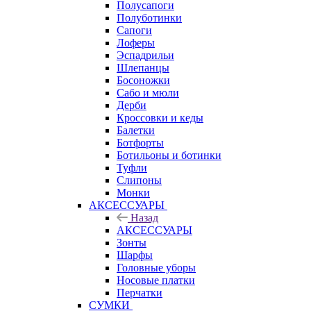
Полусапоги
Полуботинки
Сапоги
Лоферы
Эспадрильи
Шлепанцы
Босоножки
Сабо и мюли
Дерби
Кроссовки и кеды
Балетки
Ботфорты
Ботильоны и ботинки
Туфли
Слипоны
Монки
АКСЕССУАРЫ
Назад
АКСЕССУАРЫ
Зонты
Шарфы
Головные уборы
Носовые платки
Перчатки
СУМКИ