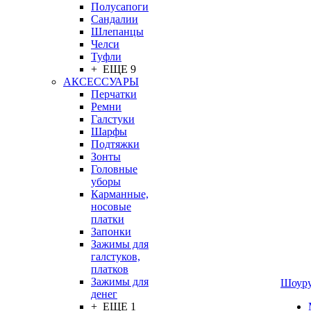
Полусапоги
Сандалии
Шлепанцы
Челси
Туфли
+ ЕЩЕ 9
АКСЕССУАРЫ
Перчатки
Ремни
Галстуки
Шарфы
Подтяжки
Зонты
Головные
уборы
Карманные,
носовые
платки
Запонки
Зажимы для
галстуков,
платков
Зажимы для
Шоур
денег
+ ЕЩЕ 1