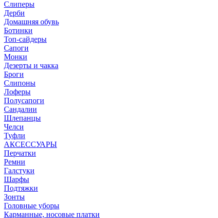
Слиперы
Дерби
Домашняя обувь
Ботинки
Топ-сайдеры
Сапоги
Монки
Дезерты и чакка
Броги
Слипоны
Лоферы
Полусапоги
Сандалии
Шлепанцы
Челси
Туфли
АКСЕССУАРЫ
Перчатки
Ремни
Галстуки
Шарфы
Подтяжки
Зонты
Головные уборы
Карманные, носовые платки