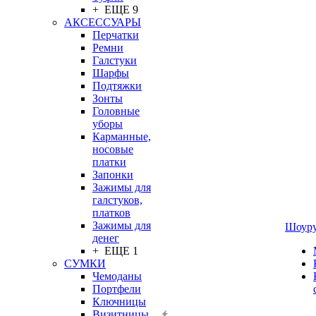
+ ЕЩЕ 9
АКСЕССУАРЫ
Перчатки
Ремни
Галстуки
Шарфы
Подтяжки
Зонты
Головные
уборы
Карманные,
носовые
платки
Запонки
Зажимы для
галстуков,
платков
Зажимы для
Шоур
денег
+ ЕЩЕ 1
СУМКИ
Чемоданы
Портфели
Ключницы
Визитницы