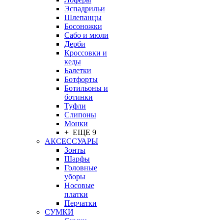
Эспадрильи
Шлепанцы
Босоножки
Сабо и мюли
Дерби
Кроссовки и
кеды
Балетки
Ботфорты
Ботильоны и
ботинки
Туфли
Слипоны
Монки
+ ЕЩЕ 9
АКСЕССУАРЫ
Зонты
Шарфы
Головные
уборы
Носовые
платки
Перчатки
СУМКИ