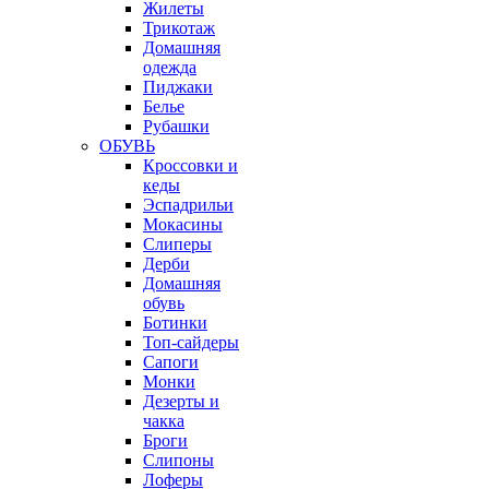
Жилеты
Трикотаж
Домашняя
одежда
Пиджаки
Белье
Рубашки
ОБУВЬ
Кроссовки и
кеды
Эспадрильи
Мокасины
Слиперы
Дерби
Домашняя
обувь
Ботинки
Топ-сайдеры
Сапоги
Монки
Дезерты и
чакка
Броги
Слипоны
Лоферы