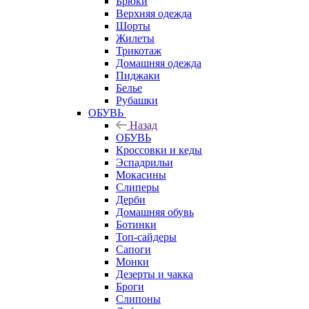
Брюки
Верхняя одежда
Шорты
Жилеты
Трикотаж
Домашняя одежда
Пиджаки
Белье
Рубашки
ОБУВЬ
Назад
ОБУВЬ
Кроссовки и кеды
Эспадрильи
Мокасины
Слиперы
Дерби
Домашняя обувь
Ботинки
Топ-сайдеры
Сапоги
Монки
Дезерты и чакка
Броги
Слипоны