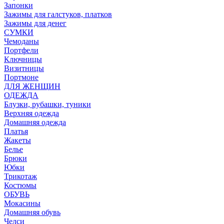
Запонки
Зажимы для галстуков, платков
Зажимы для денег
СУМКИ
Чемоданы
Портфели
Ключницы
Визитницы
Портмоне
ДЛЯ ЖЕНЩИН
ОДЕЖДА
Блузки, рубашки, туники
Верхняя одежда
Домашняя одежда
Платья
Жакеты
Белье
Брюки
Юбки
Трикотаж
Костюмы
ОБУВЬ
Мокасины
Домашняя обувь
Челси