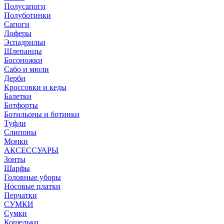
Полусапоги
Полуботинки
Сапоги
Лоферы
Эспадрильи
Шлепанцы
Босоножки
Сабо и мюли
Дерби
Кроссовки и кеды
Балетки
Ботфорты
Ботильоны и ботинки
Туфли
Слипоны
Монки
АКСЕССУАРЫ
Зонты
Шарфы
Головные уборы
Носовые платки
Перчатки
СУМКИ
Сумки
Кошельки