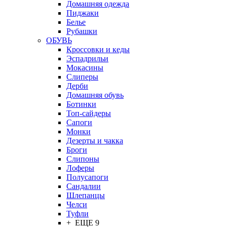
Домашняя одежда
Пиджаки
Белье
Рубашки
ОБУВЬ
Кроссовки и кеды
Эспадрильи
Мокасины
Слиперы
Дерби
Домашняя обувь
Ботинки
Топ-сайдеры
Сапоги
Монки
Дезерты и чакка
Броги
Слипоны
Лоферы
Полусапоги
Сандалии
Шлепанцы
Челси
Туфли
+ ЕЩЕ 9