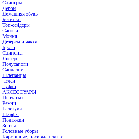
Слиперы
Дерби
Домашняя обувь
Ботинки
Топ-сайдеры
Сапоги
Монки
Дезерты и чакка
Броги
Слипоны
Лоферы
Полусапоги
Сандалии
Шлепанцы
Челси
Туфли
АКСЕССУАРЫ
Перчатки
Ремни
Галстуки
Шарфы
Подтяжки
Зонты
Головные уборы
Карманные, носовые платки