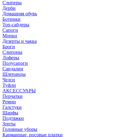
Слиперы
Дерби
Домашняя обувь
Ботинки
Топ-сайдеры
Сапоги
Монки
Дезерты и чакка
Броги
Слипоны
Лоферы
Полусапоги
Сандалии
Шлепанцы
Челси
Туфли
АКСЕССУАРЫ
Перчатки
Ремни
Галстуки
Шарфы
Подтяжки
Зонты
Головные уборы
Карманные, носовые платки