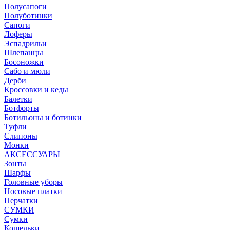
Полусапоги
Полуботинки
Сапоги
Лоферы
Эспадрильи
Шлепанцы
Босоножки
Сабо и мюли
Дерби
Кроссовки и кеды
Балетки
Ботфорты
Ботильоны и ботинки
Туфли
Слипоны
Монки
АКСЕССУАРЫ
Зонты
Шарфы
Головные уборы
Носовые платки
Перчатки
СУМКИ
Сумки
Кошельки