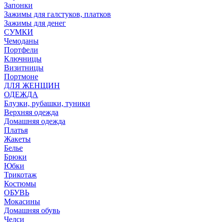
Запонки
Зажимы для галстуков, платков
Зажимы для денег
СУМКИ
Чемоданы
Портфели
Ключницы
Визитницы
Портмоне
ДЛЯ ЖЕНЩИН
ОДЕЖДА
Блузки, рубашки, туники
Верхняя одежда
Домашняя одежда
Платья
Жакеты
Белье
Брюки
Юбки
Трикотаж
Костюмы
ОБУВЬ
Мокасины
Домашняя обувь
Челси