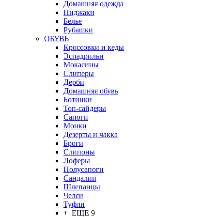
Домашняя одежда
Пиджаки
Белье
Рубашки
ОБУВЬ
Кроссовки и кеды
Эспадрильи
Мокасины
Слиперы
Дерби
Домашняя обувь
Ботинки
Топ-сайдеры
Сапоги
Монки
Дезерты и чакка
Броги
Слипоны
Лоферы
Полусапоги
Сандалии
Шлепанцы
Челси
Туфли
+ ЕЩЕ 9