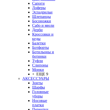
Сапоги
Лоферы
Эспадрильи
Шлепанцы
Босоножки
Сабо и мюли
Дерби
Кроссовки и
кеды
Балетки
Ботфорты
Ботильоны и
ботинки
Туфли
Слипоны
Монки
+ ЕЩЕ 9
АКСЕССУАРЫ
Зонты
Шарфы
Головные
уборы
Носовые
платки
Перчатки