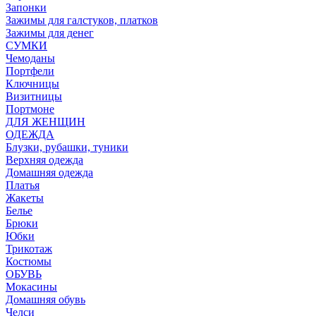
Запонки
Зажимы для галстуков, платков
Зажимы для денег
СУМКИ
Чемоданы
Портфели
Ключницы
Визитницы
Портмоне
ДЛЯ ЖЕНЩИН
ОДЕЖДА
Блузки, рубашки, туники
Верхняя одежда
Домашняя одежда
Платья
Жакеты
Белье
Брюки
Юбки
Трикотаж
Костюмы
ОБУВЬ
Мокасины
Домашняя обувь
Челси