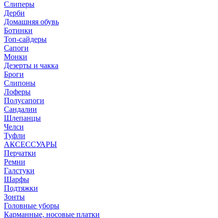
Слиперы
Дерби
Домашняя обувь
Ботинки
Топ-сайдеры
Сапоги
Монки
Дезерты и чакка
Броги
Слипоны
Лоферы
Полусапоги
Сандалии
Шлепанцы
Челси
Туфли
АКСЕССУАРЫ
Перчатки
Ремни
Галстуки
Шарфы
Подтяжки
Зонты
Головные уборы
Карманные, носовые платки