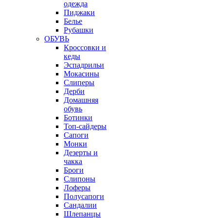
одежда
Пиджаки
Белье
Рубашки
ОБУВЬ
Кроссовки и
кеды
Эспадрильи
Мокасины
Слиперы
Дерби
Домашняя
обувь
Ботинки
Топ-сайдеры
Сапоги
Монки
Дезерты и
чакка
Броги
Слипоны
Лоферы
Полусапоги
Сандалии
Шлепанцы