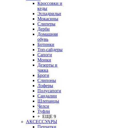
Кроссовки и
кеды
Эспадрильи
Мокасины
Слиперы
Дерби
Домашняя
обувь
Ботинки
Топ-сайдеры
Сапоги
Монки
Дезерты и
чакка
Броги
Слипоны
Лоферы
Полусапоги
Сандалии
Шлепанцы
Челси
Туфли
+ ЕЩЕ 9
АКСЕССУАРЫ
Перчатки