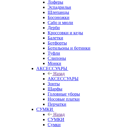
Лоферы
Эспадрильи
Шлепанцы
Босоножки
Сабо и мюли
Дерби
Кроссовки и кеды
Балетки
Ботфорты
Ботильоны и ботинки
Туфли
Слипоны
Монки
АКСЕССУАРЫ
Назад
АКСЕССУАРЫ
Зонты
Шарфы
Головные уборы
Носовые платки
Перчатки
СУМКИ
Назад
СУМКИ
Сумки