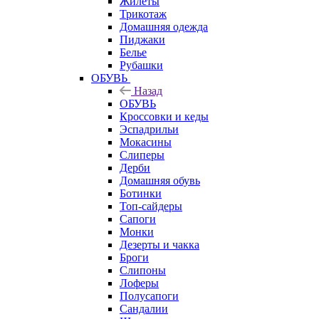
Жилеты
Трикотаж
Домашняя одежда
Пиджаки
Белье
Рубашки
ОБУВЬ
Назад
ОБУВЬ
Кроссовки и кеды
Эспадрильи
Мокасины
Слиперы
Дерби
Домашняя обувь
Ботинки
Топ-сайдеры
Сапоги
Монки
Дезерты и чакка
Броги
Слипоны
Лоферы
Полусапоги
Сандалии