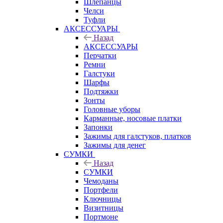
Шлепанцы
Челси
Туфли
АКСЕССУАРЫ
Назад
АКСЕССУАРЫ
Перчатки
Ремни
Галстуки
Шарфы
Подтяжки
Зонты
Головные уборы
Карманные, носовые платки
Запонки
Зажимы для галстуков, платков
Зажимы для денег
СУМКИ
Назад
СУМКИ
Чемоданы
Портфели
Ключницы
Визитницы
Портмоне