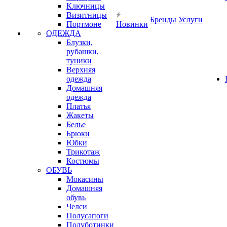
Ключницы
Визитницы
Бренды
Услуги
Портмоне
Новинки
ОДЕЖДА
Блузки,
рубашки,
туники
Верхняя
одежда
Домашняя
одежда
Платья
Жакеты
Белье
Брюки
Юбки
Трикотаж
Костюмы
ОБУВЬ
Мокасины
Домашняя
обувь
Челси
Полусапоги
Полуботинки