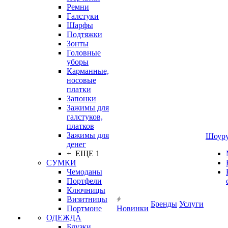
Ремни
Галстуки
Шарфы
Подтяжки
Зонты
Головные
уборы
Карманные,
носовые
платки
Запонки
Зажимы для
галстуков,
платков
Зажимы для
Шоур
денег
+ ЕЩЕ 1
СУМКИ
Чемоданы
Портфели
Ключницы
Визитницы
Бренды
Услуги
Портмоне
Новинки
ОДЕЖДА
Блузки,