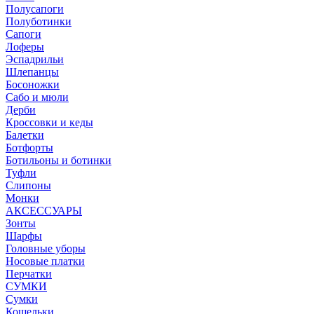
Полусапоги
Полуботинки
Сапоги
Лоферы
Эспадрильи
Шлепанцы
Босоножки
Сабо и мюли
Дерби
Кроссовки и кеды
Балетки
Ботфорты
Ботильоны и ботинки
Туфли
Слипоны
Монки
АКСЕССУАРЫ
Зонты
Шарфы
Головные уборы
Носовые платки
Перчатки
СУМКИ
Сумки
Кошельки