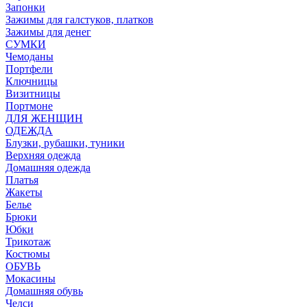
Запонки
Зажимы для галстуков, платков
Зажимы для денег
СУМКИ
Чемоданы
Портфели
Ключницы
Визитницы
Портмоне
ДЛЯ ЖЕНЩИН
ОДЕЖДА
Блузки, рубашки, туники
Верхняя одежда
Домашняя одежда
Платья
Жакеты
Белье
Брюки
Юбки
Трикотаж
Костюмы
ОБУВЬ
Мокасины
Домашняя обувь
Челси