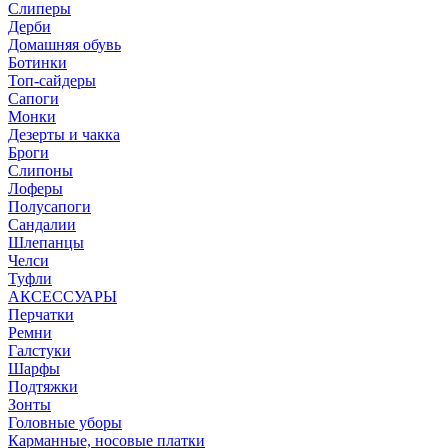
Слиперы
Дерби
Домашняя обувь
Ботинки
Топ-сайдеры
Сапоги
Монки
Дезерты и чакка
Броги
Слипоны
Лоферы
Полусапоги
Сандалии
Шлепанцы
Челси
Туфли
АКСЕССУАРЫ
Перчатки
Ремни
Галстуки
Шарфы
Подтяжки
Зонты
Головные уборы
Карманные, носовые платки