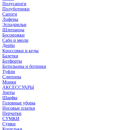
Полусапоги
Полуботинки
Сапоги
Лоферы
Эспадрильи
Шлепанцы
Босоножки
Сабо и мюли
Дерби
Кроссовки и кеды
Балетки
Ботфорты
Ботильоны и ботинки
Туфли
Слипоны
Монки
АКСЕССУАРЫ
Зонты
Шарфы
Головные уборы
Носовые платки
Перчатки
СУМКИ
Сумки
Кошельки