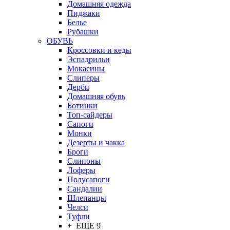
Домашняя одежда
Пиджаки
Белье
Рубашки
ОБУВЬ
Кроссовки и кеды
Эспадрильи
Мокасины
Слиперы
Дерби
Домашняя обувь
Ботинки
Топ-сайдеры
Сапоги
Монки
Дезерты и чакка
Броги
Слипоны
Лоферы
Полусапоги
Сандалии
Шлепанцы
Челси
Туфли
+ ЕЩЕ 9