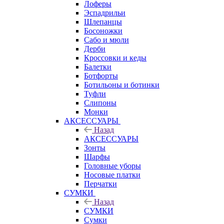
Лоферы
Эспадрильи
Шлепанцы
Босоножки
Сабо и мюли
Дерби
Кроссовки и кеды
Балетки
Ботфорты
Ботильоны и ботинки
Туфли
Слипоны
Монки
АКСЕССУАРЫ
Назад
АКСЕССУАРЫ
Зонты
Шарфы
Головные уборы
Носовые платки
Перчатки
СУМКИ
Назад
СУМКИ
Сумки