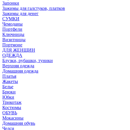
Запонки
Зажимы для галстуков, платков
Зажимы для денег
СУМКИ
Чемоданы
Портфели
Ключницы
Визитницы
Портмоне
ДЛЯ ЖЕНЩИН
ОДЕЖДА
Блузки, рубашки, туники
Верхняя одежда
Домашняя одежда
Платья
Жакеты
Белье
Брюки
Юбки
Трикотаж
Костюмы
ОБУВЬ
Мокасины
Домашняя обувь
Челси