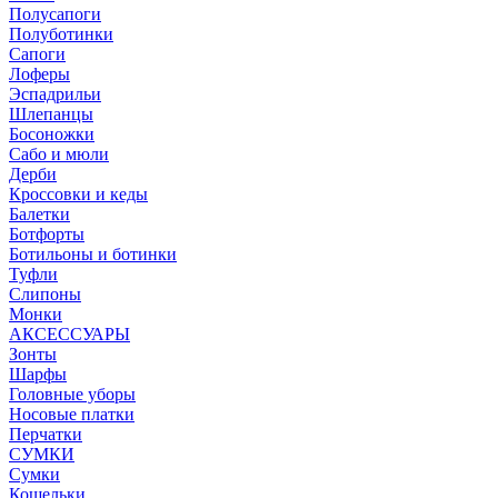
Полусапоги
Полуботинки
Сапоги
Лоферы
Эспадрильи
Шлепанцы
Босоножки
Сабо и мюли
Дерби
Кроссовки и кеды
Балетки
Ботфорты
Ботильоны и ботинки
Туфли
Слипоны
Монки
АКСЕССУАРЫ
Зонты
Шарфы
Головные уборы
Носовые платки
Перчатки
СУМКИ
Сумки
Кошельки