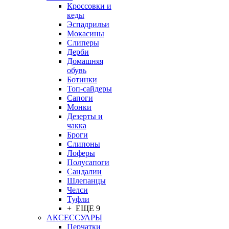
Кроссовки и
кеды
Эспадрильи
Мокасины
Слиперы
Дерби
Домашняя
обувь
Ботинки
Топ-сайдеры
Сапоги
Монки
Дезерты и
чакка
Броги
Слипоны
Лоферы
Полусапоги
Сандалии
Шлепанцы
Челси
Туфли
+ ЕЩЕ 9
АКСЕССУАРЫ
Перчатки