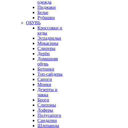
одежда
Пиджаки
Белье
Рубашки
ОБУВЬ
Кроссовки и
кеды
Эспадрильи
Мокасины
Слиперы
Дерби
Домашняя
обувь
Ботинки
Топ-сайдеры
Сапоги
Монки
Дезерты и
чакка
Броги
Слипоны
Лоферы
Полусапоги
Сандалии
Шлепанцы