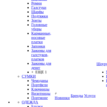
Ремни
Галстуки
Шарфы
Подтяжки
Зонты
Головные
уборы
Карманные,
носовые
платки
Запонки
Зажимы для
галстуков,
платков
Зажимы для
Шоур
денег
+ ЕЩЕ 1
СУМКИ
Чемоданы
Портфели
Ключницы
Визитницы
Бренды
Услуги
Портмоне
Новинки
ОДЕЖДА
Блузки,