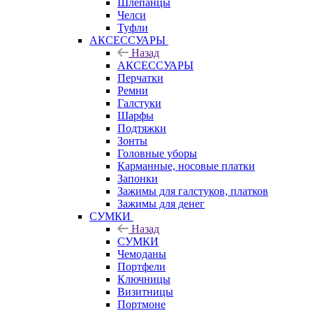
Шлепанцы
Челси
Туфли
АКСЕССУАРЫ
Назад
АКСЕССУАРЫ
Перчатки
Ремни
Галстуки
Шарфы
Подтяжки
Зонты
Головные уборы
Карманные, носовые платки
Запонки
Зажимы для галстуков, платков
Зажимы для денег
СУМКИ
Назад
СУМКИ
Чемоданы
Портфели
Ключницы
Визитницы
Портмоне