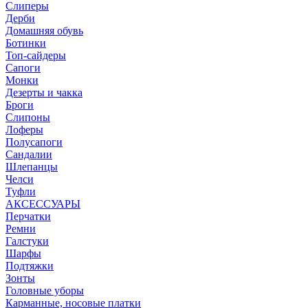
Слиперы
Дерби
Домашняя обувь
Ботинки
Топ-сайдеры
Сапоги
Монки
Дезерты и чакка
Броги
Слипоны
Лоферы
Полусапоги
Сандалии
Шлепанцы
Челси
Туфли
АКСЕССУАРЫ
Перчатки
Ремни
Галстуки
Шарфы
Подтяжки
Зонты
Головные уборы
Карманные, носовые платки