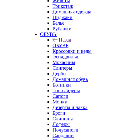
Жилеты
Трикотаж
Домашняя одежда
Пиджаки
Белье
Рубашки
ОБУВЬ
Назад
ОБУВЬ
Кроссовки и кеды
Эспадрильи
Мокасины
Слиперы
Дерби
Домашняя обувь
Ботинки
Топ-сайдеры
Сапоги
Монки
Дезерты и чакка
Броги
Слипоны
Лоферы
Полусапоги
Сандалии