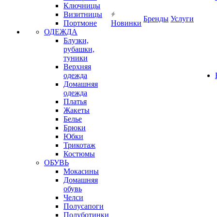
Ключницы
Визитницы
Бренды
Услуги
Портмоне
Новинки
ОДЕЖДА
Блузки,
рубашки,
туники
Верхняя
одежда
Домашняя
одежда
Платья
Жакеты
Белье
Брюки
Юбки
Трикотаж
Костюмы
ОБУВЬ
Мокасины
Домашняя
обувь
Челси
Полусапоги
Полуботинки