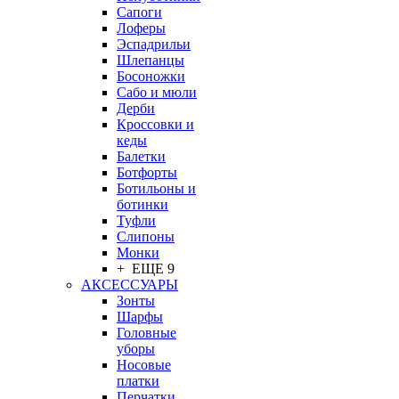
Сапоги
Лоферы
Эспадрильи
Шлепанцы
Босоножки
Сабо и мюли
Дерби
Кроссовки и
кеды
Балетки
Ботфорты
Ботильоны и
ботинки
Туфли
Слипоны
Монки
+ ЕЩЕ 9
АКСЕССУАРЫ
Зонты
Шарфы
Головные
уборы
Носовые
платки
Перчатки