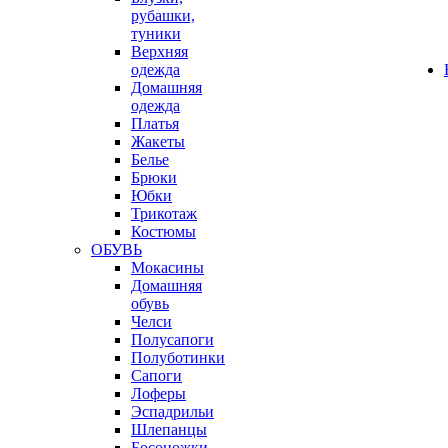
рубашки,
туники
Верхняя
одежда
Домашняя
одежда
Платья
Жакеты
Белье
Брюки
Юбки
Трикотаж
Костюмы
ОБУВЬ
Мокасины
Домашняя
обувь
Челси
Полусапоги
Полуботинки
Сапоги
Лоферы
Эспадрильи
Шлепанцы
Босоножки