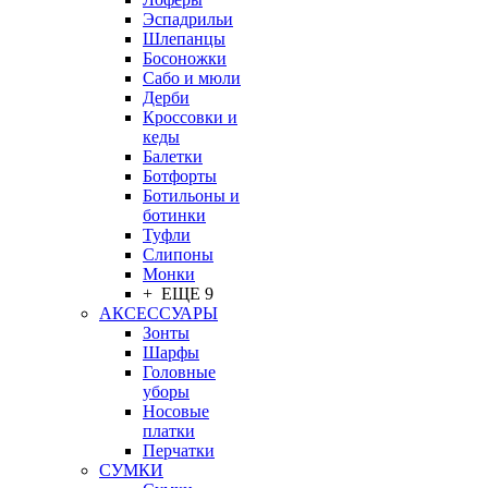
Эспадрильи
Шлепанцы
Босоножки
Сабо и мюли
Дерби
Кроссовки и
кеды
Балетки
Ботфорты
Ботильоны и
ботинки
Туфли
Слипоны
Монки
+ ЕЩЕ 9
АКСЕССУАРЫ
Зонты
Шарфы
Головные
уборы
Носовые
платки
Перчатки
СУМКИ