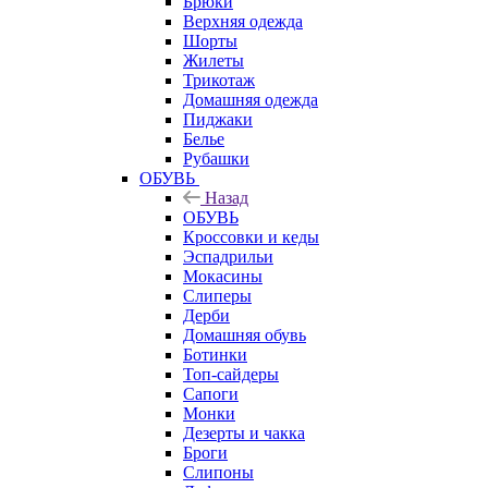
Брюки
Верхняя одежда
Шорты
Жилеты
Трикотаж
Домашняя одежда
Пиджаки
Белье
Рубашки
ОБУВЬ
Назад
ОБУВЬ
Кроссовки и кеды
Эспадрильи
Мокасины
Слиперы
Дерби
Домашняя обувь
Ботинки
Топ-сайдеры
Сапоги
Монки
Дезерты и чакка
Броги
Слипоны