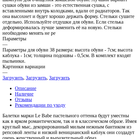
сушки обуви из замши - это естественная сушка, с
вставленными внутрь колодками, вдали от радиаторов. Так
она высохнет и будет хорошо держать форму. Стельки сушите
отдельно. Используйте отдушки для обуви. Если стелька
деформировалась лучше заменить её на новую. Стельки
необходимо менять не ре
Параметры
—
Параметры для обуви 38 размера: высота обуви - 7см; высота
каблука - 1см; толщина подошвы - 0,5см. В комплект входят
пыльники.
Картинки вариации
—
Загрузить
,
Загрузить
,
Загрузить
Описание
Наличие
Отзывы
Рекомендации по уходу
Балетки марки Le Babe пастельного оттенка будут уместны
как в ярком романтическом, так и в классическом образе. Имея
круглый мыс, декорированный милым нежным бантиком из
репсовой ленты и низкий веницианский каблук они создадут
очень женственный и выразительный образ.