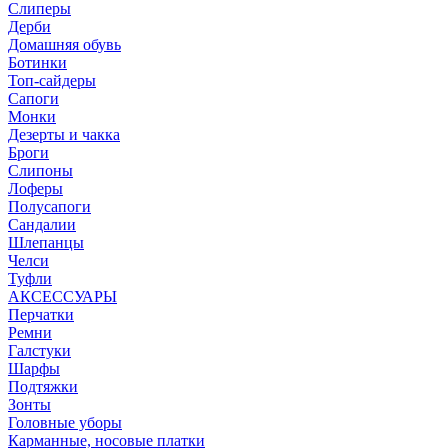
Слиперы
Дерби
Домашняя обувь
Ботинки
Топ-сайдеры
Сапоги
Монки
Дезерты и чакка
Броги
Слипоны
Лоферы
Полусапоги
Сандалии
Шлепанцы
Челси
Туфли
АКСЕССУАРЫ
Перчатки
Ремни
Галстуки
Шарфы
Подтяжки
Зонты
Головные уборы
Карманные, носовые платки