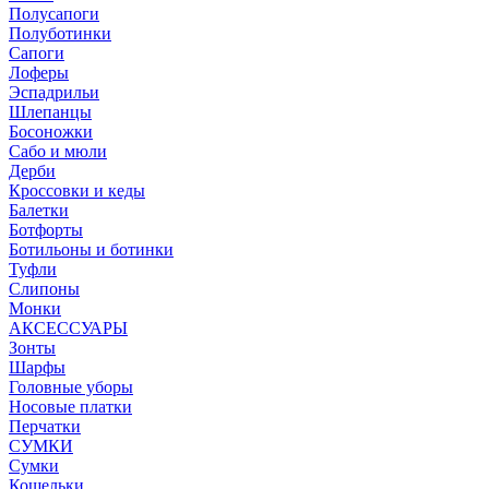
Полусапоги
Полуботинки
Сапоги
Лоферы
Эспадрильи
Шлепанцы
Босоножки
Сабо и мюли
Дерби
Кроссовки и кеды
Балетки
Ботфорты
Ботильоны и ботинки
Туфли
Слипоны
Монки
АКСЕССУАРЫ
Зонты
Шарфы
Головные уборы
Носовые платки
Перчатки
СУМКИ
Сумки
Кошельки