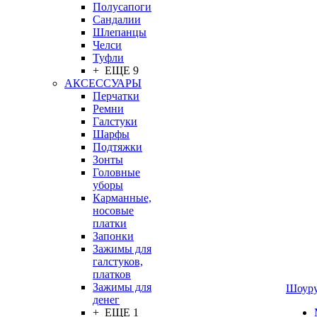
Полусапоги
Сандалии
Шлепанцы
Челси
Туфли
+ ЕЩЕ 9
АКСЕССУАРЫ
Перчатки
Ремни
Галстуки
Шарфы
Подтяжки
Зонты
Головные
уборы
Карманные,
носовые
платки
Запонки
Зажимы для
галстуков,
платков
Зажимы для
Шоур
денег
+ ЕЩЕ 1