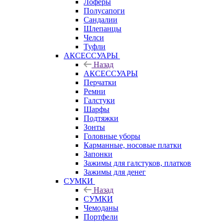
Лоферы
Полусапоги
Сандалии
Шлепанцы
Челси
Туфли
АКСЕССУАРЫ
Назад
АКСЕССУАРЫ
Перчатки
Ремни
Галстуки
Шарфы
Подтяжки
Зонты
Головные уборы
Карманные, носовые платки
Запонки
Зажимы для галстуков, платков
Зажимы для денег
СУМКИ
Назад
СУМКИ
Чемоданы
Портфели