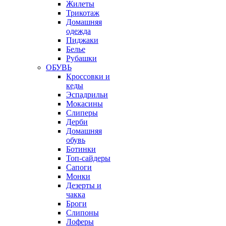
Жилеты
Трикотаж
Домашняя
одежда
Пиджаки
Белье
Рубашки
ОБУВЬ
Кроссовки и
кеды
Эспадрильи
Мокасины
Слиперы
Дерби
Домашняя
обувь
Ботинки
Топ-сайдеры
Сапоги
Монки
Дезерты и
чакка
Броги
Слипоны
Лоферы