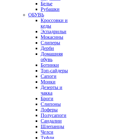
Белье
Рубашки
ОБУВЬ
Кроссовки и
кеды
Эспадрильи
Мокасины
Слиперы
Дерби
Домашняя
обувь
Ботинки
Топ-сайдеры
Сапоги
Монки
Дезерты и
чакка
Броги
Слипоны
Лоферы
Полусапоги
Сандалии
Шлепанцы
Челси
Туфли