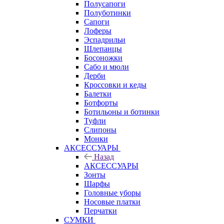
Полусапоги
Полуботинки
Сапоги
Лоферы
Эспадрильи
Шлепанцы
Босоножки
Сабо и мюли
Дерби
Кроссовки и кеды
Балетки
Ботфорты
Ботильоны и ботинки
Туфли
Слипоны
Монки
АКСЕССУАРЫ
Назад
АКСЕССУАРЫ
Зонты
Шарфы
Головные уборы
Носовые платки
Перчатки
СУМКИ