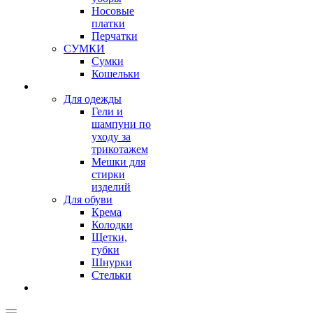
Носовые
платки
Перчатки
СУМКИ
Сумки
Кошельки
Для одежды
Гели и
шампуни по
уходу за
трикотажем
Мешки для
стирки
изделий
Для обуви
Крема
Колодки
Щетки,
губки
Шнурки
Стельки