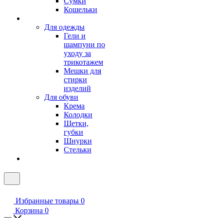
Сумки
Кошельки
Для одежды
Гели и
шампуни по
уходу за
трикотажем
Мешки для
стирки
изделий
Для обуви
Крема
Колодки
Щетки,
губки
Шнурки
Стельки
Избранные товары
0
Корзина
0