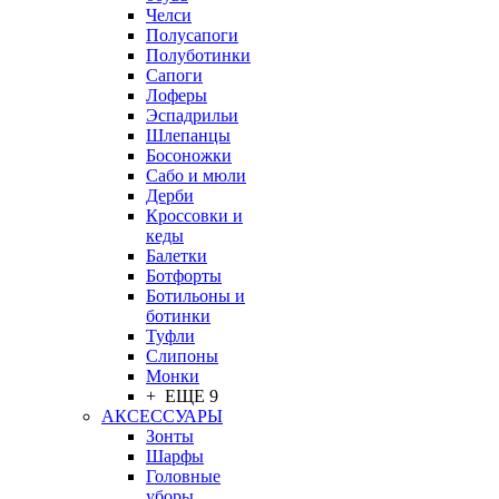
Челси
Полусапоги
Полуботинки
Сапоги
Лоферы
Эспадрильи
Шлепанцы
Босоножки
Сабо и мюли
Дерби
Кроссовки и
кеды
Балетки
Ботфорты
Ботильоны и
ботинки
Туфли
Слипоны
Монки
+ ЕЩЕ 9
АКСЕССУАРЫ
Зонты
Шарфы
Головные
уборы