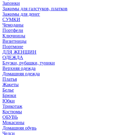
Запонки
Зажимы для галстуков, платков
Зажимы для денег
СУМКИ
Чемоданы
Портфели
Ключницы
Визитницы
Портмоне
ДЛЯ ЖЕНЩИН
ОДЕЖДА
Блузки, рубашки, туники
Верхняя одежда
Домашняя одежда
Платья
Жакеты
Белье
Брюки
Юбки
Трикотаж
Костюмы
ОБУВЬ
Мокасины
Домашняя обувь
Челси