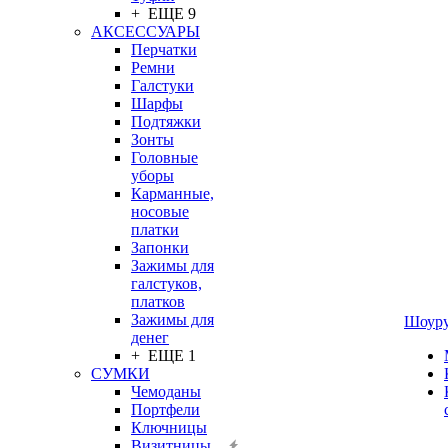
+ ЕЩЕ 9
АКСЕССУАРЫ
Перчатки
Ремни
Галстуки
Шарфы
Подтяжки
Зонты
Головные
уборы
Карманные,
носовые
платки
Запонки
Зажимы для
галстуков,
платков
Зажимы для
Шоур
денег
+ ЕЩЕ 1
СУМКИ
Чемоданы
Портфели
Ключницы
Визитницы