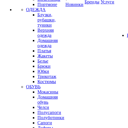
Бренды
Услуги
Портмоне
Новинки
ОДЕЖДА
Блузки,
рубашки,
туники
Верхняя
одежда
Домашняя
одежда
Платья
Жакеты
Белье
Брюки
Юбки
Трикотаж
Костюмы
ОБУВЬ
Мокасины
Домашняя
обувь
Челси
Полусапоги
Полуботинки
Сапоги
Лоферы