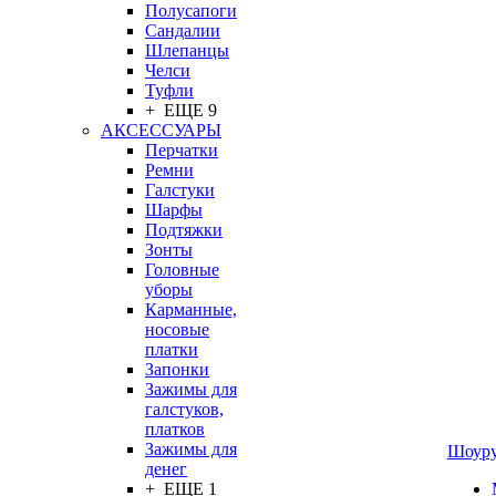
Полусапоги
Сандалии
Шлепанцы
Челси
Туфли
+ ЕЩЕ 9
АКСЕССУАРЫ
Перчатки
Ремни
Галстуки
Шарфы
Подтяжки
Зонты
Головные
уборы
Карманные,
носовые
платки
Запонки
Зажимы для
галстуков,
платков
Зажимы для
Шоур
денег
+ ЕЩЕ 1