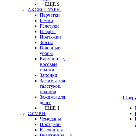
+ ЕЩЕ 9
АКСЕССУАРЫ
Перчатки
Ремни
Галстуки
Шарфы
Подтяжки
Зонты
Головные
уборы
Карманные,
носовые
платки
Запонки
Зажимы для
галстуков,
платков
Зажимы для
Шоур
денег
+ ЕЩЕ 1
СУМКИ
Чемоданы
Портфели
Ключницы
Визитницы