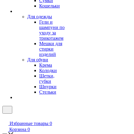
Сумки
Кошельки
Для одежды
Гели и
шампуни по
уходу за
трикотажем
Мешки для
стирки
изделий
Для обуви
Крема
Колодки
Щетки,
губки
Шнурки
Стельки
Избранные товары
0
Корзина
0