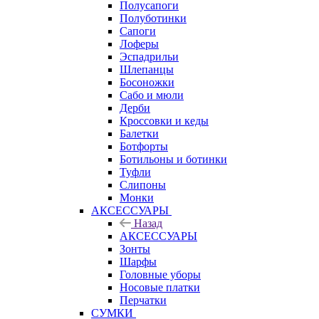
Полусапоги
Полуботинки
Сапоги
Лоферы
Эспадрильи
Шлепанцы
Босоножки
Сабо и мюли
Дерби
Кроссовки и кеды
Балетки
Ботфорты
Ботильоны и ботинки
Туфли
Слипоны
Монки
АКСЕССУАРЫ
Назад
АКСЕССУАРЫ
Зонты
Шарфы
Головные уборы
Носовые платки
Перчатки
СУМКИ