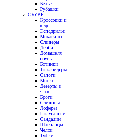
Белье
Рубашки
ОБУВЬ
Кроссовки и
кеды
Эспадрильи
Мокасины
Слиперы
Дерби
Домашняя
обувь
Ботинки
Топ-сайдеры
Сапоги
Монки
Дезерты и
чакка
Броги
Слипоны
Лоферы
Полусапоги
Сандалии
Шлепанцы
Челси
Туфли