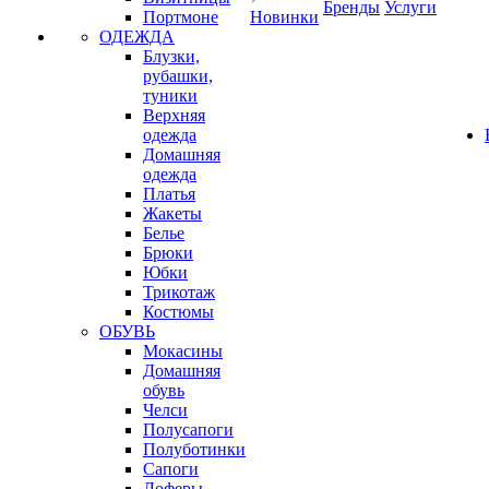
Бренды
Услуги
Портмоне
Новинки
ОДЕЖДА
Блузки,
рубашки,
туники
Верхняя
одежда
Домашняя
одежда
Платья
Жакеты
Белье
Брюки
Юбки
Трикотаж
Костюмы
ОБУВЬ
Мокасины
Домашняя
обувь
Челси
Полусапоги
Полуботинки
Сапоги
Лоферы