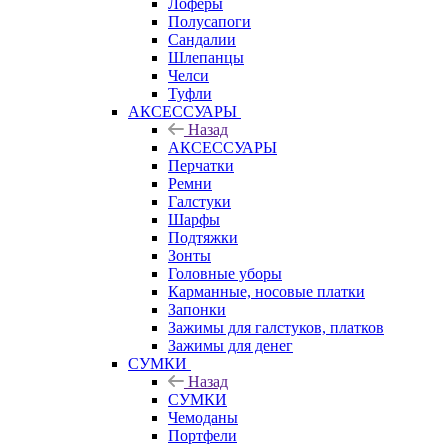
Лоферы
Полусапоги
Сандалии
Шлепанцы
Челси
Туфли
АКСЕССУАРЫ
Назад
АКСЕССУАРЫ
Перчатки
Ремни
Галстуки
Шарфы
Подтяжки
Зонты
Головные уборы
Карманные, носовые платки
Запонки
Зажимы для галстуков, платков
Зажимы для денег
СУМКИ
Назад
СУМКИ
Чемоданы
Портфели