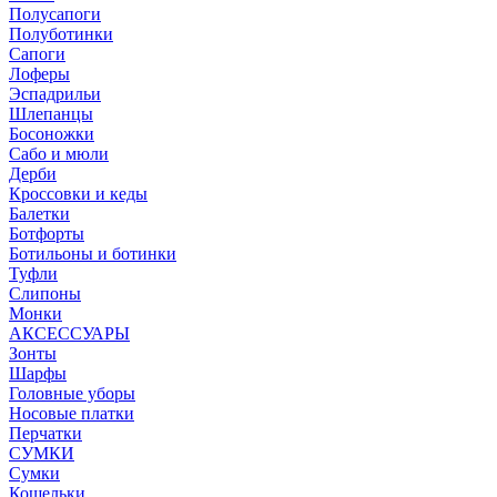
Полусапоги
Полуботинки
Сапоги
Лоферы
Эспадрильи
Шлепанцы
Босоножки
Сабо и мюли
Дерби
Кроссовки и кеды
Балетки
Ботфорты
Ботильоны и ботинки
Туфли
Слипоны
Монки
АКСЕССУАРЫ
Зонты
Шарфы
Головные уборы
Носовые платки
Перчатки
СУМКИ
Сумки
Кошельки