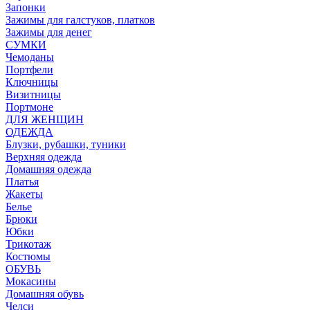
Запонки
Зажимы для галстуков, платков
Зажимы для денег
СУМКИ
Чемоданы
Портфели
Ключницы
Визитницы
Портмоне
ДЛЯ ЖЕНЩИН
ОДЕЖДА
Блузки, рубашки, туники
Верхняя одежда
Домашняя одежда
Платья
Жакеты
Белье
Брюки
Юбки
Трикотаж
Костюмы
ОБУВЬ
Мокасины
Домашняя обувь
Челси