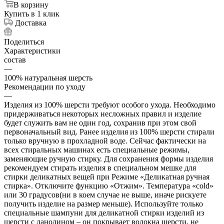
В корзину
Купить в 1 клик
Доставка
Поделиться
Характеристики
состав
—
100% натуральная шерсть
Рекомендации по уходу
—
Изделия из 100% шерсти требуют особого ухода. Необходимо
придерживаться некоторых несложных правил и изделие
будет служить вам не один год, сохранив при этом свой
первоначальный вид. Ранее изделия из 100% шерсти стирали
только вручную в прохладной воде. Сейчас фактически на
всех стиральных машинах есть специальные режимы,
заменяющие ручную стирку. Для сохранения формы изделия
рекомендуем стирать изделия в специальном мешке для
стирки деликатных вещей при Режиме «Деликатная ручная
стирка». Отключите функцию «Отжим». Температура «cold»
или 30 градусов(ни в коем случае не выше, иначе рискуете
получить изделие на размер меньше). Используйте только
специальные шампуни для деликатной стирки изделий из
шерсти с ланолином – он покрывает волокна шерсти, не