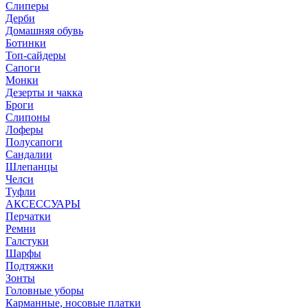
Слиперы
Дерби
Домашняя обувь
Ботинки
Топ-сайдеры
Сапоги
Монки
Дезерты и чакка
Броги
Слипоны
Лоферы
Полусапоги
Сандалии
Шлепанцы
Челси
Туфли
АКСЕССУАРЫ
Перчатки
Ремни
Галстуки
Шарфы
Подтяжки
Зонты
Головные уборы
Карманные, носовые платки