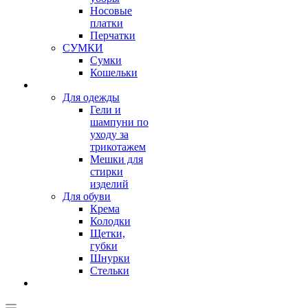
Носовые
платки
Перчатки
СУМКИ
Сумки
Кошельки
Для одежды
Гели и
шампуни по
уходу за
трикотажем
Мешки для
стирки
изделий
Для обуви
Крема
Колодки
Щетки,
губки
Шнурки
Стельки