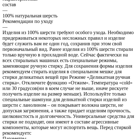
состав
—
100% натуральная шерсть
Рекомендации по уходу
—
Изделия из 100% шерсти требуют особого ухода. Необходимо
придерживаться некоторых несложных правил и изделие
будет служить вам не один год, сохранив при этом свой
первоначальный вид. Ранее изделия из 100% шерсти стирали
только вручную в прохладной воде. Сейчас фактически на
всех стиральных машинах есть специальные режимы,
заменяющие ручную стирку. Для сохранения формы изделия
рекомендуем стирать изделия в специальном мешке для
стирки деликатных вещей при Режиме «Деликатная ручная
стирка». Отключите функцию «Отжим». Температура «cold»
или 30 градусов(ни в коем случае не выше, иначе рискуете
получить изделие на размер меньше). Используйте только
специальные шампуни для деликатной стирки изделий из
шерсти с ланолином – он покрывает волокна шерсти, не
допуская загрязнения, а также придает изделиям прочность,
шелковистость и долговечность. Универсальные средства для
стирки не подходят, они имеют в составе агрессивные
компоненты, которые могут испортить вещь. Перед стиркой
рекомендуетс
Параметры