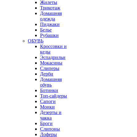
Жилеты
Трикотаж
Домашняя
одежда
Пиджаки
Белье
Рубашки
ОБУВЬ
Кроссовки и
кеды
Эспадрильи
Мокасины
Слиперы
Дерби
Домашняя
обувь
Ботинки
Топ-сайдеры
Сапоги
Монки
Дезерты и
чакка
Броги
Слипоны
Лоферы