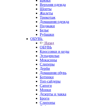
Брюки
Верхняя одежда
Шорты
Жилеты
Трикотаж
Домашняя одежда
Пиджаки
Белье
Рубашки
ОБУВЬ
Назад
ОБУВЬ
Кроссовки и кеды
Эспадрильи
Мокасины
Слиперы
Дерби
Домашняя обувь
Ботинки
Топ-сайдеры
Сапоги
Монки
Дезерты и чакка
Броги
Слипоны