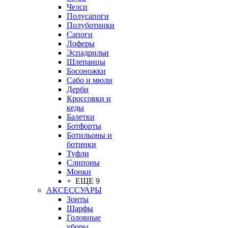
Челси
Полусапоги
Полуботинки
Сапоги
Лоферы
Эспадрильи
Шлепанцы
Босоножки
Сабо и мюли
Дерби
Кроссовки и
кеды
Балетки
Ботфорты
Ботильоны и
ботинки
Туфли
Слипоны
Монки
+ ЕЩЕ 9
АКСЕССУАРЫ
Зонты
Шарфы
Головные
уборы