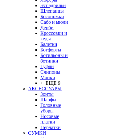
Эспадрильи
Шлепанцы
Босоножки
Сабо и мюли
Дерби
Кроссовки и
кеды
Балетки
Ботфорты
Ботильоны и
ботинки
Туфли
Слипоны
Монки
+ ЕЩЕ 9
АКСЕССУАРЫ
Зонты
Шарфы
Головные
уборы
Носовые
платки
Перчатки
СУМКИ