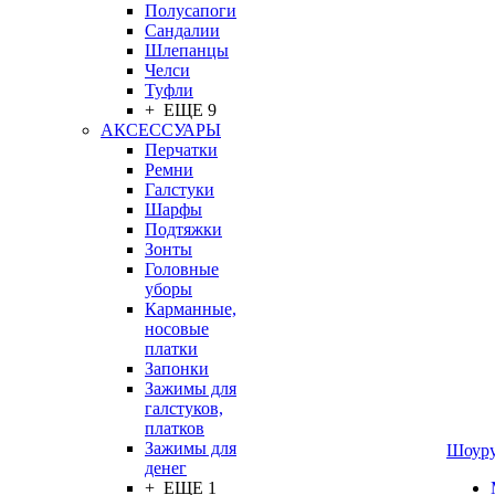
Полусапоги
Сандалии
Шлепанцы
Челси
Туфли
+ ЕЩЕ 9
АКСЕССУАРЫ
Перчатки
Ремни
Галстуки
Шарфы
Подтяжки
Зонты
Головные
уборы
Карманные,
носовые
платки
Запонки
Зажимы для
галстуков,
платков
Зажимы для
Шоур
денег
+ ЕЩЕ 1