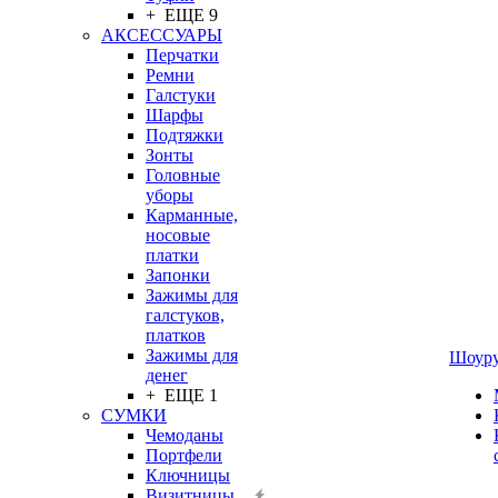
+ ЕЩЕ 9
АКСЕССУАРЫ
Перчатки
Ремни
Галстуки
Шарфы
Подтяжки
Зонты
Головные
уборы
Карманные,
носовые
платки
Запонки
Зажимы для
галстуков,
платков
Зажимы для
Шоур
денег
+ ЕЩЕ 1
СУМКИ
Чемоданы
Портфели
Ключницы
Визитницы