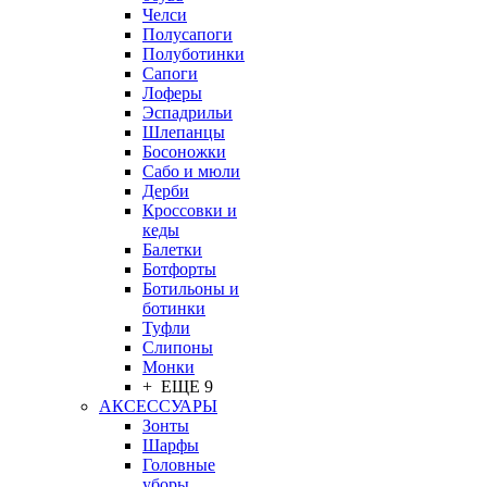
Челси
Полусапоги
Полуботинки
Сапоги
Лоферы
Эспадрильи
Шлепанцы
Босоножки
Сабо и мюли
Дерби
Кроссовки и
кеды
Балетки
Ботфорты
Ботильоны и
ботинки
Туфли
Слипоны
Монки
+ ЕЩЕ 9
АКСЕССУАРЫ
Зонты
Шарфы
Головные
уборы