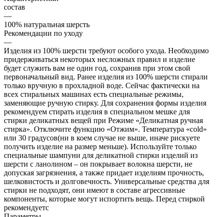
состав
—
100% натуральная шерсть
Рекомендации по уходу
—
Изделия из 100% шерсти требуют особого ухода. Необходимо
придерживаться некоторых несложных правил и изделие
будет служить вам не один год, сохранив при этом свой
первоначальный вид. Ранее изделия из 100% шерсти стирали
только вручную в прохладной воде. Сейчас фактически на
всех стиральных машинах есть специальные режимы,
заменяющие ручную стирку. Для сохранения формы изделия
рекомендуем стирать изделия в специальном мешке для
стирки деликатных вещей при Режиме «Деликатная ручная
стирка». Отключите функцию «Отжим». Температура «cold»
или 30 градусов(ни в коем случае не выше, иначе рискуете
получить изделие на размер меньше). Используйте только
специальные шампуни для деликатной стирки изделий из
шерсти с ланолином – он покрывает волокна шерсти, не
допуская загрязнения, а также придает изделиям прочность,
шелковистость и долговечность. Универсальные средства для
стирки не подходят, они имеют в составе агрессивные
компоненты, которые могут испортить вещь. Перед стиркой
рекомендуетс
Параметры