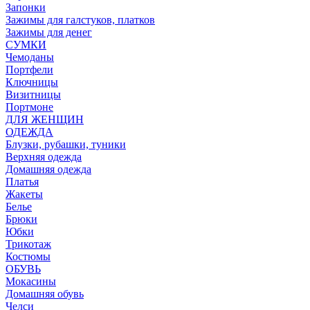
Запонки
Зажимы для галстуков, платков
Зажимы для денег
СУМКИ
Чемоданы
Портфели
Ключницы
Визитницы
Портмоне
ДЛЯ ЖЕНЩИН
ОДЕЖДА
Блузки, рубашки, туники
Верхняя одежда
Домашняя одежда
Платья
Жакеты
Белье
Брюки
Юбки
Трикотаж
Костюмы
ОБУВЬ
Мокасины
Домашняя обувь
Челси