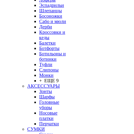
Эспадрильи
Шлепанцы
Босоножки
Сабо и мюли
Дерби
Кроссовки и
кеды
Балетки
Ботфорты
Ботильоны и
ботинки
Туфли
Слипоны
Монки
+ ЕЩЕ 9
АКСЕССУАРЫ
Зонты
Шарфы
Головные
уборы
Носовые
платки
Перчатки
СУМКИ