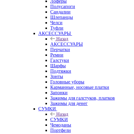
Лоферы
Полусапоги
Сандалии
Шлепанцы
Челси
Туфли
АКСЕССУАРЫ
Назад
АКСЕССУАРЫ
Перчатки
Ремни
Галстуки
Шарфы
Подтяжки
Зонты
Головные уборы
Карманные, носовые платки
Запонки
Зажимы для галстуков, платков
Зажимы для денег
СУМКИ
Назад
СУМКИ
Чемоданы
Портфели