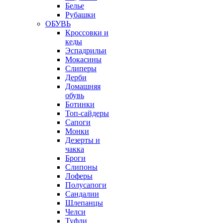
Белье
Рубашки
ОБУВЬ
Кроссовки и
кеды
Эспадрильи
Мокасины
Слиперы
Дерби
Домашняя
обувь
Ботинки
Топ-сайдеры
Сапоги
Монки
Дезерты и
чакка
Броги
Слипоны
Лоферы
Полусапоги
Сандалии
Шлепанцы
Челси
Туфли