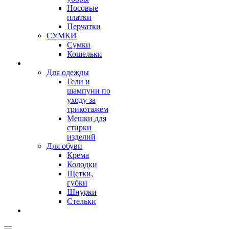
Носовые
платки
Перчатки
СУМКИ
Сумки
Кошельки
Для одежды
Гели и
шампуни по
уходу за
трикотажем
Мешки для
стирки
изделий
Для обуви
Крема
Колодки
Щетки,
губки
Шнурки
Стельки