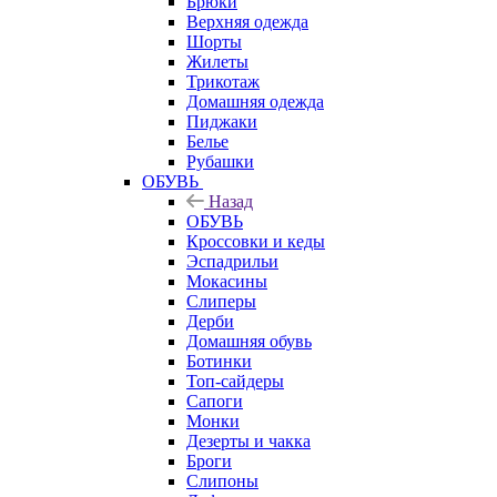
Брюки
Верхняя одежда
Шорты
Жилеты
Трикотаж
Домашняя одежда
Пиджаки
Белье
Рубашки
ОБУВЬ
Назад
ОБУВЬ
Кроссовки и кеды
Эспадрильи
Мокасины
Слиперы
Дерби
Домашняя обувь
Ботинки
Топ-сайдеры
Сапоги
Монки
Дезерты и чакка
Броги
Слипоны