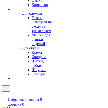
Сумки
Кошельки
Для одежды
Гели и
шампуни по
уходу за
трикотажем
Мешки для
стирки
изделий
Для обуви
Крема
Колодки
Щетки,
губки
Шнурки
Стельки
Избранные товары
0
Корзина
0