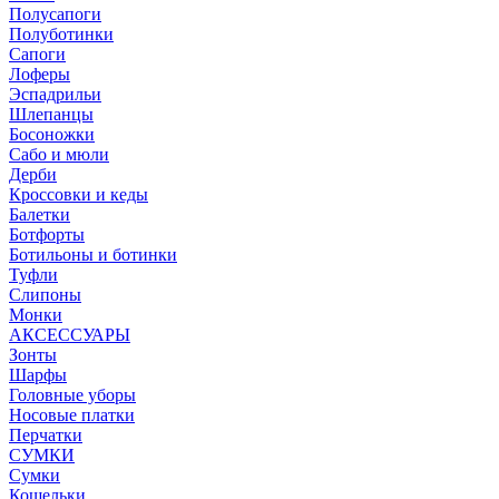
Полусапоги
Полуботинки
Сапоги
Лоферы
Эспадрильи
Шлепанцы
Босоножки
Сабо и мюли
Дерби
Кроссовки и кеды
Балетки
Ботфорты
Ботильоны и ботинки
Туфли
Слипоны
Монки
АКСЕССУАРЫ
Зонты
Шарфы
Головные уборы
Носовые платки
Перчатки
СУМКИ
Сумки
Кошельки