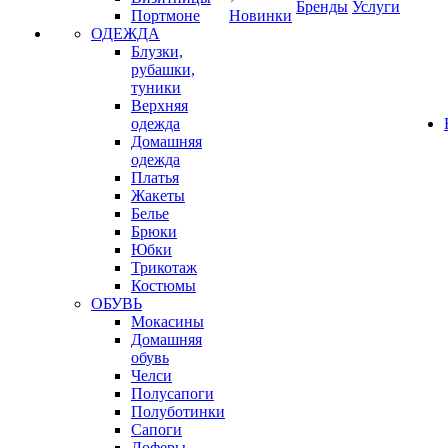
Бренды
Услуги
Портмоне
Новинки
ОДЕЖДА
Блузки,
рубашки,
туники
Верхняя
одежда
Домашняя
одежда
Платья
Жакеты
Белье
Брюки
Юбки
Трикотаж
Костюмы
ОБУВЬ
Мокасины
Домашняя
обувь
Челси
Полусапоги
Полуботинки
Сапоги
Лоферы