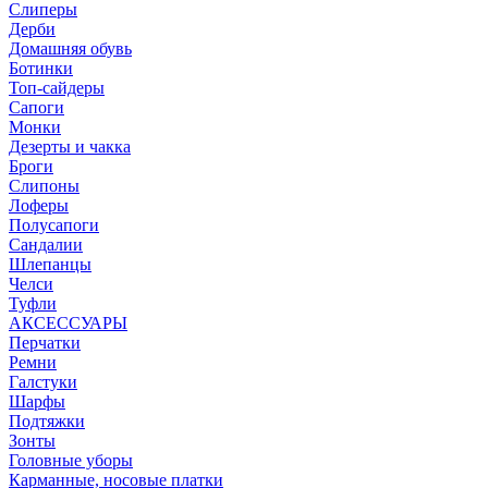
Слиперы
Дерби
Домашняя обувь
Ботинки
Топ-сайдеры
Сапоги
Монки
Дезерты и чакка
Броги
Слипоны
Лоферы
Полусапоги
Сандалии
Шлепанцы
Челси
Туфли
АКСЕССУАРЫ
Перчатки
Ремни
Галстуки
Шарфы
Подтяжки
Зонты
Головные уборы
Карманные, носовые платки