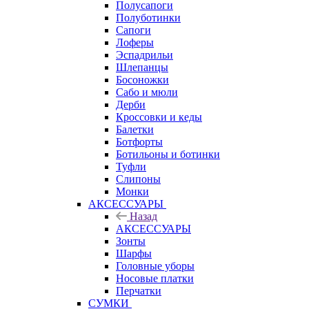
Полусапоги
Полуботинки
Сапоги
Лоферы
Эспадрильи
Шлепанцы
Босоножки
Сабо и мюли
Дерби
Кроссовки и кеды
Балетки
Ботфорты
Ботильоны и ботинки
Туфли
Слипоны
Монки
АКСЕССУАРЫ
Назад
АКСЕССУАРЫ
Зонты
Шарфы
Головные уборы
Носовые платки
Перчатки
СУМКИ