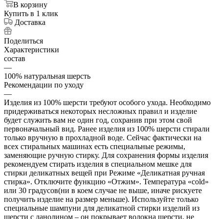
В корзину
Купить в 1 клик
Доставка
Поделиться
Характеристики
состав
—
100% натуральная шерсть
Рекомендации по уходу
—
Изделия из 100% шерсти требуют особого ухода. Необходимо
придерживаться некоторых несложных правил и изделие
будет служить вам не один год, сохранив при этом свой
первоначальный вид. Ранее изделия из 100% шерсти стирали
только вручную в прохладной воде. Сейчас фактически на
всех стиральных машинах есть специальные режимы,
заменяющие ручную стирку. Для сохранения формы изделия
рекомендуем стирать изделия в специальном мешке для
стирки деликатных вещей при Режиме «Деликатная ручная
стирка». Отключите функцию «Отжим». Температура «cold»
или 30 градусов(ни в коем случае не выше, иначе рискуете
получить изделие на размер меньше). Используйте только
специальные шампуни для деликатной стирки изделий из
шерсти с ланолином – он покрывает волокна шерсти, не