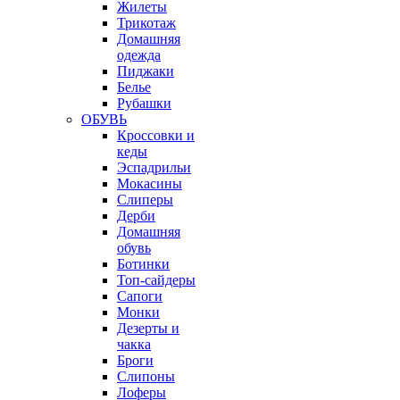
Жилеты
Трикотаж
Домашняя
одежда
Пиджаки
Белье
Рубашки
ОБУВЬ
Кроссовки и
кеды
Эспадрильи
Мокасины
Слиперы
Дерби
Домашняя
обувь
Ботинки
Топ-сайдеры
Сапоги
Монки
Дезерты и
чакка
Броги
Слипоны
Лоферы