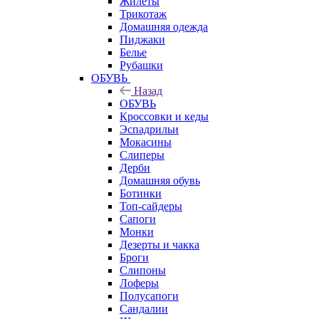
Жилеты
Трикотаж
Домашняя одежда
Пиджаки
Белье
Рубашки
ОБУВЬ
Назад
ОБУВЬ
Кроссовки и кеды
Эспадрильи
Мокасины
Слиперы
Дерби
Домашняя обувь
Ботинки
Топ-сайдеры
Сапоги
Монки
Дезерты и чакка
Броги
Слипоны
Лоферы
Полусапоги
Сандалии