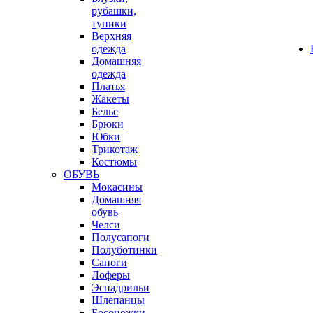
рубашки,
туники
Верхняя
одежда
Домашняя
одежда
Платья
Жакеты
Белье
Брюки
Юбки
Трикотаж
Костюмы
ОБУВЬ
Мокасины
Домашняя
обувь
Челси
Полусапоги
Полуботинки
Сапоги
Лоферы
Эспадрильи
Шлепанцы
Босоножки