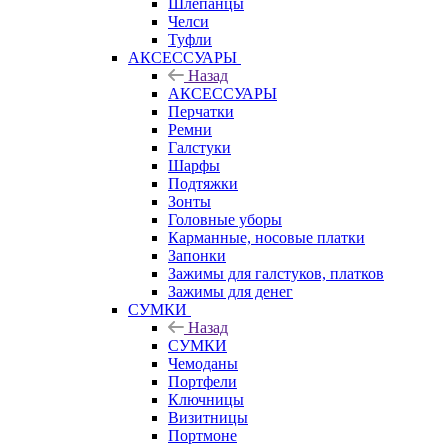
Шлепанцы
Челси
Туфли
АКСЕССУАРЫ
Назад
АКСЕССУАРЫ
Перчатки
Ремни
Галстуки
Шарфы
Подтяжки
Зонты
Головные уборы
Карманные, носовые платки
Запонки
Зажимы для галстуков, платков
Зажимы для денег
СУМКИ
Назад
СУМКИ
Чемоданы
Портфели
Ключницы
Визитницы
Портмоне