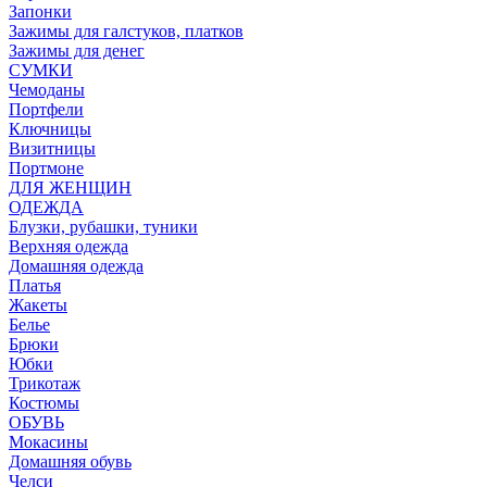
Запонки
Зажимы для галстуков, платков
Зажимы для денег
СУМКИ
Чемоданы
Портфели
Ключницы
Визитницы
Портмоне
ДЛЯ ЖЕНЩИН
ОДЕЖДА
Блузки, рубашки, туники
Верхняя одежда
Домашняя одежда
Платья
Жакеты
Белье
Брюки
Юбки
Трикотаж
Костюмы
ОБУВЬ
Мокасины
Домашняя обувь
Челси