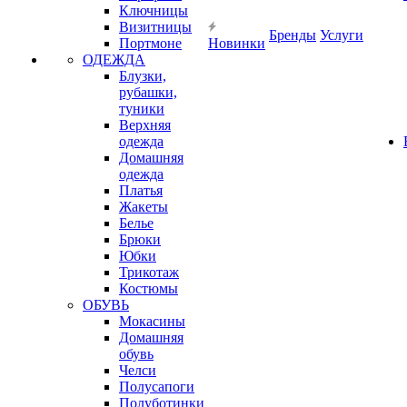
Ключницы
Визитницы
Бренды
Услуги
Портмоне
Новинки
ОДЕЖДА
Блузки,
рубашки,
туники
Верхняя
одежда
Домашняя
одежда
Платья
Жакеты
Белье
Брюки
Юбки
Трикотаж
Костюмы
ОБУВЬ
Мокасины
Домашняя
обувь
Челси
Полусапоги
Полуботинки