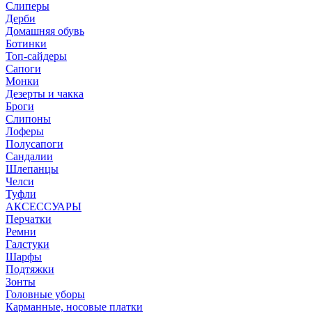
Слиперы
Дерби
Домашняя обувь
Ботинки
Топ-сайдеры
Сапоги
Монки
Дезерты и чакка
Броги
Слипоны
Лоферы
Полусапоги
Сандалии
Шлепанцы
Челси
Туфли
АКСЕССУАРЫ
Перчатки
Ремни
Галстуки
Шарфы
Подтяжки
Зонты
Головные уборы
Карманные, носовые платки