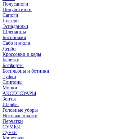
Полусапоги
Полуботинки
Сапоги
Лоферы
Эспадрильи
Шлепанцы
Босоножки
Сабо и мюли
Дерби
Кроссовки и кеды
Балетки
Ботфорты
Ботильоны и ботинки
Туфли
Слипоны
Монки
АКСЕССУАРЫ
Зонты
Шарфы
Головные уборы
Носовые платки
Перчатки
СУМКИ
Сумки
Кошельки