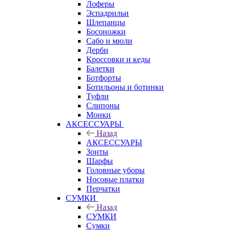
Лоферы
Эспадрильи
Шлепанцы
Босоножки
Сабо и мюли
Дерби
Кроссовки и кеды
Балетки
Ботфорты
Ботильоны и ботинки
Туфли
Слипоны
Монки
АКСЕССУАРЫ
Назад
АКСЕССУАРЫ
Зонты
Шарфы
Головные уборы
Носовые платки
Перчатки
СУМКИ
Назад
СУМКИ
Сумки