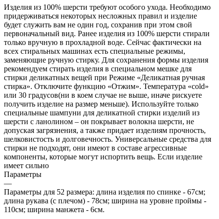
Изделия из 100% шерсти требуют особого ухода. Необходимо
придерживаться некоторых несложных правил и изделие
будет служить вам не один год, сохранив при этом свой
первоначальный вид. Ранее изделия из 100% шерсти стирали
только вручную в прохладной воде. Сейчас фактически на
всех стиральных машинах есть специальные режимы,
заменяющие ручную стирку. Для сохранения формы изделия
рекомендуем стирать изделия в специальном мешке для
стирки деликатных вещей при Режиме «Деликатная ручная
стирка». Отключите функцию «Отжим». Температура «cold»
или 30 градусов(ни в коем случае не выше, иначе рискуете
получить изделие на размер меньше). Используйте только
специальные шампуни для деликатной стирки изделий из
шерсти с ланолином – он покрывает волокна шерсти, не
допуская загрязнения, а также придает изделиям прочность,
шелковистость и долговечность. Универсальные средства для
стирки не подходят, они имеют в составе агрессивные
компоненты, которые могут испортить вещь. Если изделие
имеет сильно
Параметры
—
Параметры для 52 размера: длина изделия по спинке - 67см;
длина рукава (с плечом) - 78см; ширина на уровне проймы -
110см; ширина манжета - 6см.