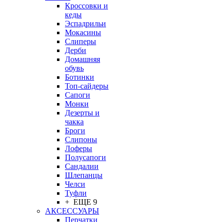
Кроссовки и
кеды
Эспадрильи
Мокасины
Слиперы
Дерби
Домашняя
обувь
Ботинки
Топ-сайдеры
Сапоги
Монки
Дезерты и
чакка
Броги
Слипоны
Лоферы
Полусапоги
Сандалии
Шлепанцы
Челси
Туфли
+ ЕЩЕ 9
АКСЕССУАРЫ
Перчатки