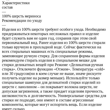
Характеристики
состав
—
100% шерсть мериноcа
Рекомендации по уходу
—
Изделия из 100% шерсти требуют особого ухода. Необходимо
придерживаться некоторых несложных правил и изделие
будет служить вам не один год, сохранив при этом свой
первоначальный вид. Ранее изделия из 100% шерсти стирали
только вручную в прохладной воде. Сейчас фактически на
всех стиральных машинах есть специальные режимы,
заменяющие ручную стирку. Для сохранения формы изделия
рекомендуем стирать изделия в специальном мешке для
стирки деликатных вещей при Режиме «Деликатная ручная
стирка». Отключите функцию «Отжим». Температура «cold»
или 30 градусов(ни в коем случае не выше, иначе рискуете
получить изделие на размер меньше). Используйте только
специальные шампуни для деликатной стирки изделий из
шерсти с ланолином – он покрывает волокна шерсти, не
допуская загрязнения, а также придает изделиям прочность,
шелковистость и долговечность. Универсальные средства для
стирки не подходят, они имеют в составе агрессивные
компоненты, которые могут испортить вещь. Если изделие
имеет сильно