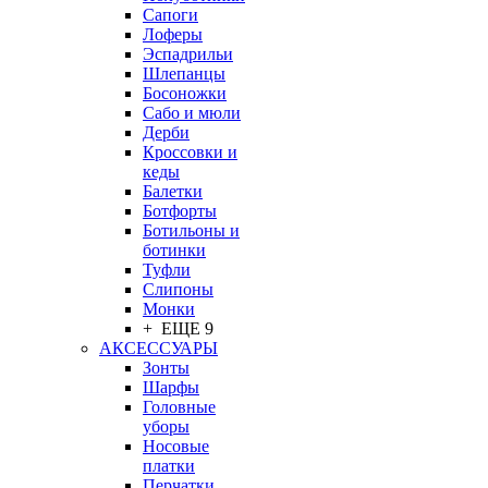
Сапоги
Лоферы
Эспадрильи
Шлепанцы
Босоножки
Сабо и мюли
Дерби
Кроссовки и
кеды
Балетки
Ботфорты
Ботильоны и
ботинки
Туфли
Слипоны
Монки
+ ЕЩЕ 9
АКСЕССУАРЫ
Зонты
Шарфы
Головные
уборы
Носовые
платки
Перчатки