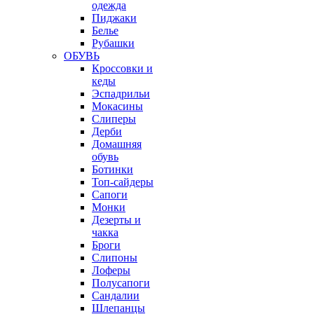
одежда
Пиджаки
Белье
Рубашки
ОБУВЬ
Кроссовки и
кеды
Эспадрильи
Мокасины
Слиперы
Дерби
Домашняя
обувь
Ботинки
Топ-сайдеры
Сапоги
Монки
Дезерты и
чакка
Броги
Слипоны
Лоферы
Полусапоги
Сандалии
Шлепанцы