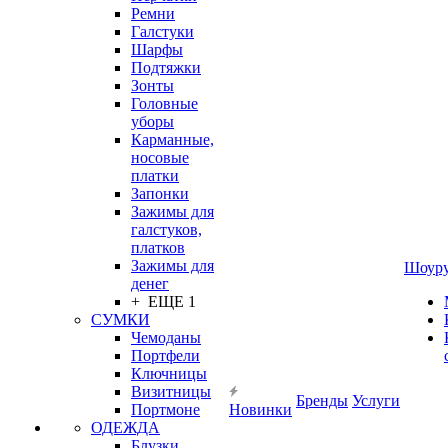
Ремни
Галстуки
Шарфы
Подтяжки
Зонты
Головные
уборы
Карманные,
носовые
платки
Запонки
Зажимы для
галстуков,
платков
Зажимы для
Шоур
денег
+ ЕЩЕ 1
СУМКИ
Чемоданы
Портфели
Ключницы
Визитницы
Бренды
Услуги
Портмоне
Новинки
ОДЕЖДА
Блузки,