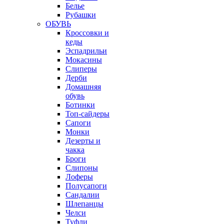
Белье
Рубашки
ОБУВЬ
Кроссовки и
кеды
Эспадрильи
Мокасины
Слиперы
Дерби
Домашняя
обувь
Ботинки
Топ-сайдеры
Сапоги
Монки
Дезерты и
чакка
Броги
Слипоны
Лоферы
Полусапоги
Сандалии
Шлепанцы
Челси
Туфли