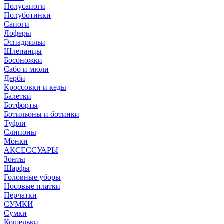
Полусапоги
Полуботинки
Сапоги
Лоферы
Эспадрильи
Шлепанцы
Босоножки
Сабо и мюли
Дерби
Кроссовки и кеды
Балетки
Ботфорты
Ботильоны и ботинки
Туфли
Слипоны
Монки
АКСЕССУАРЫ
Зонты
Шарфы
Головные уборы
Носовые платки
Перчатки
СУМКИ
Сумки
Кошельки