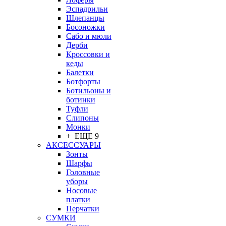
Эспадрильи
Шлепанцы
Босоножки
Сабо и мюли
Дерби
Кроссовки и
кеды
Балетки
Ботфорты
Ботильоны и
ботинки
Туфли
Слипоны
Монки
+ ЕЩЕ 9
АКСЕССУАРЫ
Зонты
Шарфы
Головные
уборы
Носовые
платки
Перчатки
СУМКИ