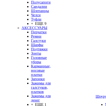
Полусапоги
Сандалии
Шлепанцы
Челси
Туфли
+ ЕЩЕ 9
АКСЕССУАРЫ
Перчатки
Ремни
Галстуки
Шарфы
Подтяжки
Зонты
Головные
уборы
Карманные,
носовые
платки
Запонки
Зажимы для
галстуков,
платков
Зажимы для
Шоур
денег
+ ЕЩЕ 1