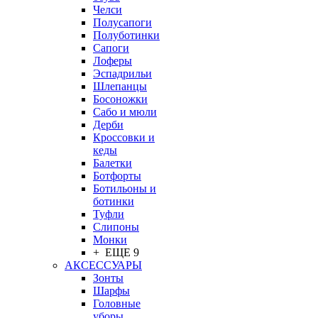
Челси
Полусапоги
Полуботинки
Сапоги
Лоферы
Эспадрильи
Шлепанцы
Босоножки
Сабо и мюли
Дерби
Кроссовки и
кеды
Балетки
Ботфорты
Ботильоны и
ботинки
Туфли
Слипоны
Монки
+ ЕЩЕ 9
АКСЕССУАРЫ
Зонты
Шарфы
Головные
уборы