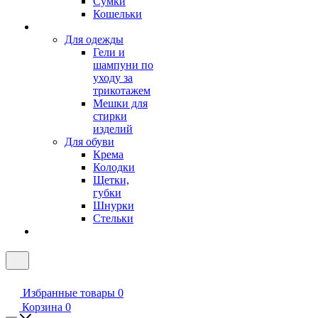
Сумки
Кошельки
Для одежды
Гели и
шампуни по
уходу за
трикотажем
Мешки для
стирки
изделий
Для обуви
Крема
Колодки
Щетки,
губки
Шнурки
Стельки
Избранные товары
0
Корзина
0