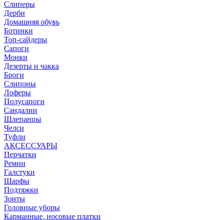
Слиперы
Дерби
Домашняя обувь
Ботинки
Топ-сайдеры
Сапоги
Монки
Дезерты и чакка
Броги
Слипоны
Лоферы
Полусапоги
Сандалии
Шлепанцы
Челси
Туфли
АКСЕССУАРЫ
Перчатки
Ремни
Галстуки
Шарфы
Подтяжки
Зонты
Головные уборы
Карманные, носовые платки