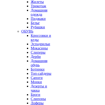
Жилеты
Трикотаж
Домашняя
одежда
Пиджаки
Белье
Рубашки
ОБУВЬ
Кроссовки и
кеды
Эспадрильи
Мокасины
Слиперы
Дерби
Домашняя
обувь
Ботинки
Топ-сайдеры
Сапоги
Монки
Дезерты и
чакка
Броги
Слипоны
Лоферы