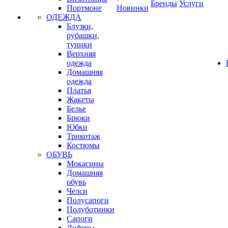
Бренды
Услуги
Портмоне
Новинки
ОДЕЖДА
Блузки,
рубашки,
туники
Верхняя
одежда
Домашняя
одежда
Платья
Жакеты
Белье
Брюки
Юбки
Трикотаж
Костюмы
ОБУВЬ
Мокасины
Домашняя
обувь
Челси
Полусапоги
Полуботинки
Сапоги
Лоферы