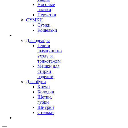
Носовые
платки
Перчатки
СУМКИ
Сумки
Кошельки
Для одежды
Гели и
шампуни по
уходу за
трикотажем
Мешки для
стирки
изделий
Для обуви
Крема
Колодки
Щетки,
губки
Шнурки
Стельки