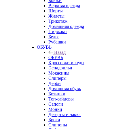
Брюки
Верхняя одежда
Шорты
Жилеты
Трикотаж
Домашняя одежда
Пиджаки
Белье
Рубашки
ОБУВЬ
Назад
ОБУВЬ
Кроссовки и кеды
Эспадрильи
Мокасины
Слиперы
Дерби
Домашняя обувь
Ботинки
Топ-сайдеры
Сапоги
Монки
Дезерты и чакка
Броги
Слипоны