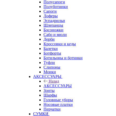
Полусапоги
Полуботинки
Сапоги
Лоферы
Эспадрильи
Шлепанцы
Босоножки
Сабо и мюли
Дерби
Кроссовки и кеды
Балетки
Ботфорты
Ботильоны и ботинки
Туфли
Слипоны
Монки
АКСЕССУАРЫ
Назад
АКСЕССУАРЫ
Зонты
Шарфы
Головные уборы
Носовые платки
Перчатки
СУМКИ