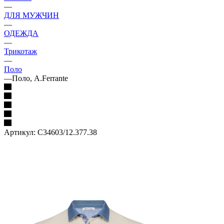
—
ДЛЯ МУЖЧИН
—
ОДЕЖДА
—
Трикотаж
—
Поло
—
Поло, A.Ferrante
Артикул:
C34603/12.377.38