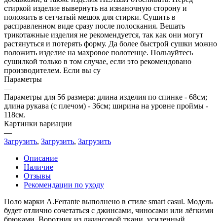
стиркой изделие вывернуть на изнаночную сторону и
положить в сетчатый мешок для стирки. Сушить в
расправленном виде сразу после полоскания. Вешать
трикотажные изделия не рекомендуется, так как они могут
растянуться и потерять форму. Да более быстрой сушки можно
положить изделие на махровое полотенце. Пользуйтесь
сушилкой только в том случае, если это рекомендовано
производителем. Если вы су
Параметры
—
Параметры для 56 размера: длина изделия по спинке - 68см;
длина рукава (с плечом) - 36см; ширина на уровне проймы -
118см.
Картинки вариации
—
Загрузить
,
Загрузить
,
Загрузить
Описание
Наличие
Отзывы
Рекомендации по уходу
Поло марки A.Ferrante выполнено в стиле smart casul. Модель
будет отлично сочетаться с джинсами, чиносами или лёгкими
брюками. Воротник из джинсовой ткани, усиленный