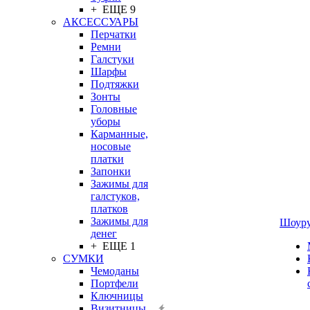
+ ЕЩЕ 9
АКСЕССУАРЫ
Перчатки
Ремни
Галстуки
Шарфы
Подтяжки
Зонты
Головные
уборы
Карманные,
носовые
платки
Запонки
Зажимы для
галстуков,
платков
Зажимы для
Шоур
денег
+ ЕЩЕ 1
СУМКИ
Чемоданы
Портфели
Ключницы
Визитницы