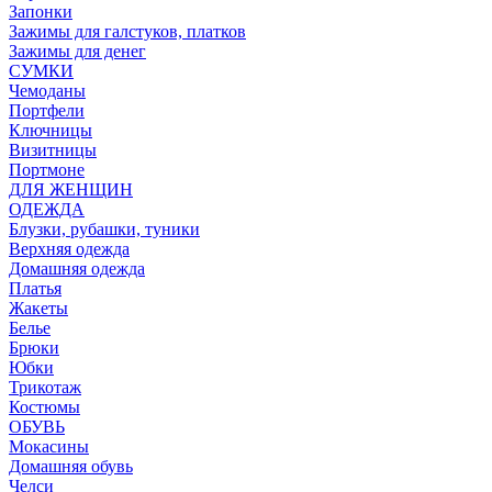
Запонки
Зажимы для галстуков, платков
Зажимы для денег
СУМКИ
Чемоданы
Портфели
Ключницы
Визитницы
Портмоне
ДЛЯ ЖЕНЩИН
ОДЕЖДА
Блузки, рубашки, туники
Верхняя одежда
Домашняя одежда
Платья
Жакеты
Белье
Брюки
Юбки
Трикотаж
Костюмы
ОБУВЬ
Мокасины
Домашняя обувь
Челси