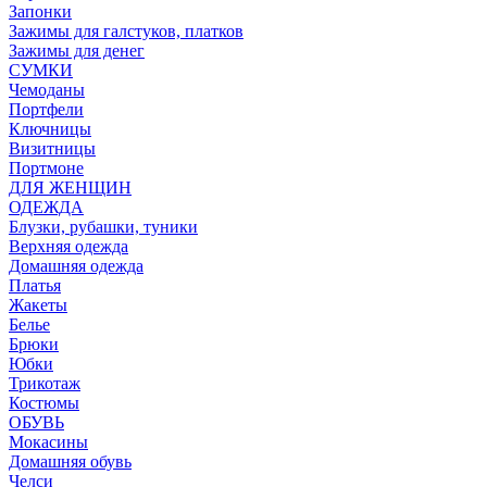
Запонки
Зажимы для галстуков, платков
Зажимы для денег
СУМКИ
Чемоданы
Портфели
Ключницы
Визитницы
Портмоне
ДЛЯ ЖЕНЩИН
ОДЕЖДА
Блузки, рубашки, туники
Верхняя одежда
Домашняя одежда
Платья
Жакеты
Белье
Брюки
Юбки
Трикотаж
Костюмы
ОБУВЬ
Мокасины
Домашняя обувь
Челси