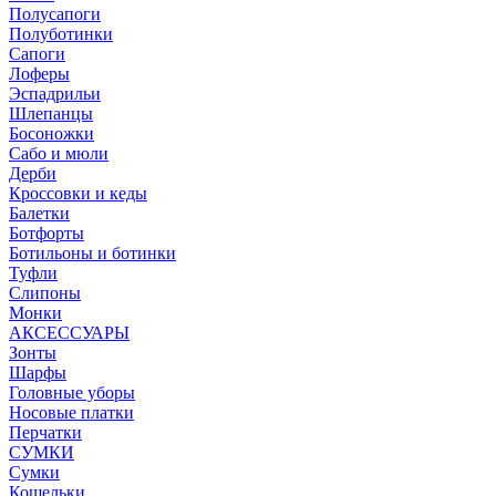
Полусапоги
Полуботинки
Сапоги
Лоферы
Эспадрильи
Шлепанцы
Босоножки
Сабо и мюли
Дерби
Кроссовки и кеды
Балетки
Ботфорты
Ботильоны и ботинки
Туфли
Слипоны
Монки
АКСЕССУАРЫ
Зонты
Шарфы
Головные уборы
Носовые платки
Перчатки
СУМКИ
Сумки
Кошельки