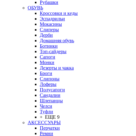
Рубашки
ОБУВЬ
Кроссовки и кеды
Эспадрильи
Мокасины
Слиперы
Дерби
Домашняя обувь
Ботинки
Топ-сайдеры
Сапоги
Монки
Дезерты и чакка
Броги
Слипоны
Лоферы
Полусапоги
Сандалии
Шлепанцы
Челси
Туфли
+ ЕЩЕ 9
АКСЕССУАРЫ
Перчатки
Ремни