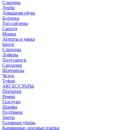
Слиперы
Дерби
Домашняя обувь
Ботинки
Топ-сайдеры
Сапоги
Монки
Дезерты и чакка
Броги
Слипоны
Лоферы
Полусапоги
Сандалии
Шлепанцы
Челси
Туфли
АКСЕССУАРЫ
Перчатки
Ремни
Галстуки
Шарфы
Подтяжки
Зонты
Головные уборы
Карманные, носовые платки