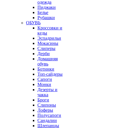
одежда
Пиджаки
Белье
Рубашки
ОБУВЬ
Кроссовки и
кеды
Эспадрильи
Мокасины
Слиперы
Дерби
Домашняя
обувь
Ботинки
Топ-сайдеры
Сапоги
Монки
Дезерты и
чакка
Броги
Слипоны
Лоферы
Полусапоги
Сандалии
Шлепанцы