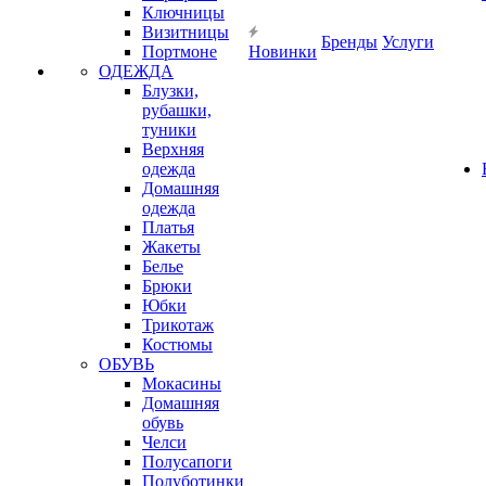
Ключницы
Визитницы
Бренды
Услуги
Портмоне
Новинки
ОДЕЖДА
Блузки,
рубашки,
туники
Верхняя
одежда
Домашняя
одежда
Платья
Жакеты
Белье
Брюки
Юбки
Трикотаж
Костюмы
ОБУВЬ
Мокасины
Домашняя
обувь
Челси
Полусапоги
Полуботинки