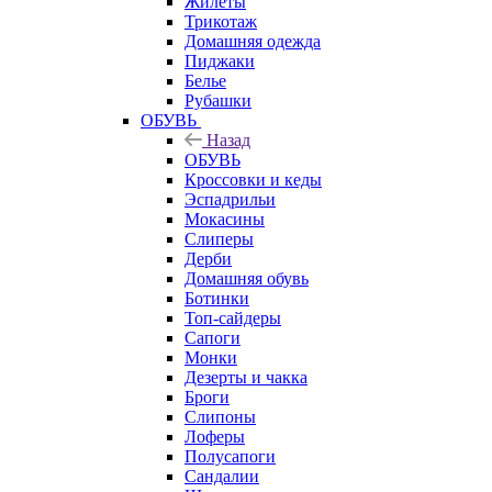
Жилеты
Трикотаж
Домашняя одежда
Пиджаки
Белье
Рубашки
ОБУВЬ
Назад
ОБУВЬ
Кроссовки и кеды
Эспадрильи
Мокасины
Слиперы
Дерби
Домашняя обувь
Ботинки
Топ-сайдеры
Сапоги
Монки
Дезерты и чакка
Броги
Слипоны
Лоферы
Полусапоги
Сандалии