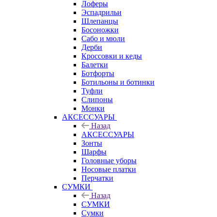
Лоферы
Эспадрильи
Шлепанцы
Босоножки
Сабо и мюли
Дерби
Кроссовки и кеды
Балетки
Ботфорты
Ботильоны и ботинки
Туфли
Слипоны
Монки
АКСЕССУАРЫ
Назад
АКСЕССУАРЫ
Зонты
Шарфы
Головные уборы
Носовые платки
Перчатки
СУМКИ
Назад
СУМКИ
Сумки