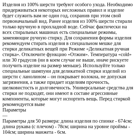
Изделия из 100% шерсти требуют особого ухода. Необходимо
придерживаться некоторых несложных правил и изделие
будет служить вам не один год, сохранив при этом свой
первоначальный вид. Ранее изделия из 100% шерсти стирали
только вручную в прохладной воде. Сейчас фактически на
всех стиральных машинах есть специальные режимы,
заменяющие ручную стирку. Для сохранения формы изделия
рекомендуем стирать изделия в специальном мешке для
стирки деликатных вещей при Режиме «Деликатная ручная
стирка». Отключите функцию «Отжим». Температура «cold»
или 30 градусов (ни в коем случае не выше, иначе рискуете
получить изделие на размер меньше). Используйте только
специальные шампуни для деликатной стирки изделий из
шерсти с ланолином – он покрывает волокна, не допуская
загрязнения, а также придает изделиям прочность,
шелковистость и долговечность. Универсальные средства для
стирки не подходят, они имеют в составе агрессивные
компоненты, которые могут испортить вещь. Перед стиркой
рекомендуется выве
Параметры
—
Параметры для 50 размера: длина изделия по спинке - 674см;
длина рукава (с плечом) - 78см; ширина на уровне проймы -
104см; ширина манжета - 6см.