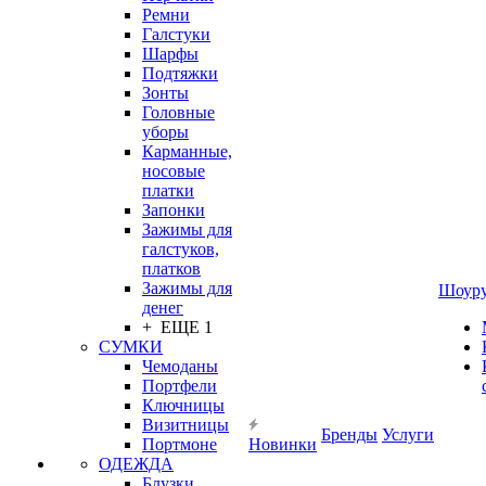
Ремни
Галстуки
Шарфы
Подтяжки
Зонты
Головные
уборы
Карманные,
носовые
платки
Запонки
Зажимы для
галстуков,
платков
Зажимы для
Шоур
денег
+ ЕЩЕ 1
СУМКИ
Чемоданы
Портфели
Ключницы
Визитницы
Бренды
Услуги
Портмоне
Новинки
ОДЕЖДА
Блузки,