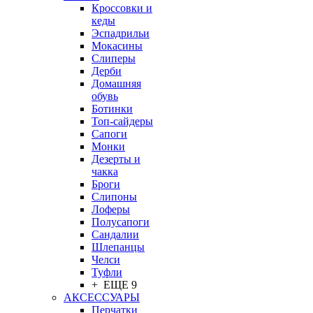
Кроссовки и
кеды
Эспадрильи
Мокасины
Слиперы
Дерби
Домашняя
обувь
Ботинки
Топ-сайдеры
Сапоги
Монки
Дезерты и
чакка
Броги
Слипоны
Лоферы
Полусапоги
Сандалии
Шлепанцы
Челси
Туфли
+ ЕЩЕ 9
АКСЕССУАРЫ
Перчатки