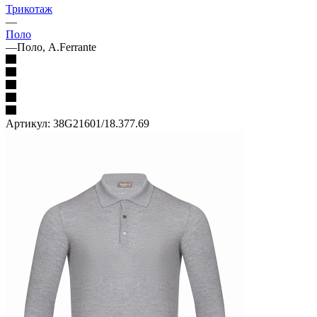
Трикотаж
—
Поло
—
Поло, A.Ferrante
Артикул:
38G21601/18.377.69