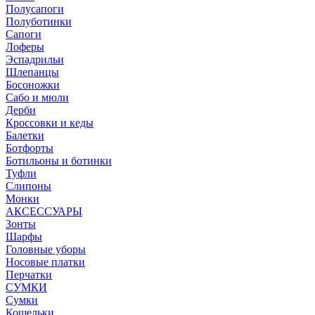
Полусапоги
Полуботинки
Сапоги
Лоферы
Эспадрильи
Шлепанцы
Босоножки
Сабо и мюли
Дерби
Кроссовки и кеды
Балетки
Ботфорты
Ботильоны и ботинки
Туфли
Слипоны
Монки
АКСЕССУАРЫ
Зонты
Шарфы
Головные уборы
Носовые платки
Перчатки
СУМКИ
Сумки
Кошельки