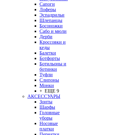
Сапоги
Лоферы
Эспадрильи
Шлепанцы
Босоножки
Сабо и мюли
Дерби
Кроссовки и
кеды
Балетки
Ботфорты
Ботильоны и
ботинки
Туфли
Слипоны
Монки
+ ЕЩЕ 9
АКСЕССУАРЫ
Зонты
Шарфы
Головные
уборы
Носовые
платки
Перчатки