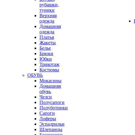
рубашки,
туники
Верхняя
одежда
Домашняя
одежда
Платья
Жакеты
Белье
Брюки
Юбки
Трикотаж
Костюмы
ОБУВЬ
Мокасины
Домашняя
обувь
Челси
Полусапоги
Полуботинки
Сапоги
Лоферы
Эспадрильи
Шлепанцы
Босоножки