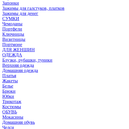
Запонки
Зажимы для галстуков, платков
Зажимы для денег
СУМКИ
Чемоданы
Портфели
Ключницы
Визитницы
Портмоне
ДЛЯ ЖЕНЩИН
ОДЕЖДА
Блузки, рубашки, туники
Верхняя одежда
Домашняя одежда
Платья
Жакеты
Белье
Брюки
Юбки
Трикотаж
Костюмы
ОБУВЬ
Мокасины
Домашняя обувь
Челси