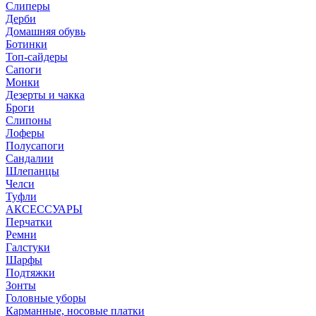
Слиперы
Дерби
Домашняя обувь
Ботинки
Топ-сайдеры
Сапоги
Монки
Дезерты и чакка
Броги
Слипоны
Лоферы
Полусапоги
Сандалии
Шлепанцы
Челси
Туфли
АКСЕССУАРЫ
Перчатки
Ремни
Галстуки
Шарфы
Подтяжки
Зонты
Головные уборы
Карманные, носовые платки