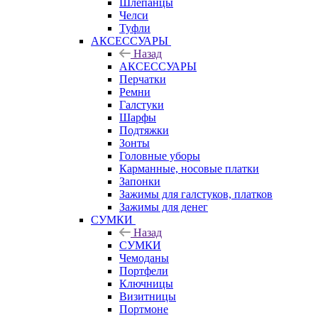
Шлепанцы
Челси
Туфли
АКСЕССУАРЫ
Назад
АКСЕССУАРЫ
Перчатки
Ремни
Галстуки
Шарфы
Подтяжки
Зонты
Головные уборы
Карманные, носовые платки
Запонки
Зажимы для галстуков, платков
Зажимы для денег
СУМКИ
Назад
СУМКИ
Чемоданы
Портфели
Ключницы
Визитницы
Портмоне