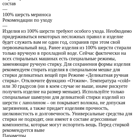
состав
—
100% шерсть мериноcа
Рекомендации по уходу
—
Изделия из 100% шерсти требуют особого ухода. Необходимо
придерживаться некоторых несложных правил и изделие
будет служить вам не один год, сохранив при этом свой
первоначальный вид. Ранее изделия из 100% шерсти стирали
только вручную в прохладной воде. Сейчас фактически на
всех стиральных машинах есть специальные режимы,
заменяющие ручную стирку. Для сохранения формы изделия
рекомендуем стирать изделия в специальном мешке для
стирки деликатных вещей при Режиме «Деликатная ручная
стирка». Отключите функцию «Отжим». Температура «cold»
или 30 градусов (ни в коем случае не выше, иначе рискуете
получить изделие на размер меньше). Используйте только
специальные шампуни для деликатной стирки изделий из
шерсти с ланолином – он покрывает волокна, не допуская
загрязнения, а также придает изделиям прочность,
шелковистость и долговечность. Универсальные средства для
стирки не подходят, они имеют в составе агрессивные
компоненты, которые могут испортить вещь. Перед стиркой
рекомендуется выве
Параметры