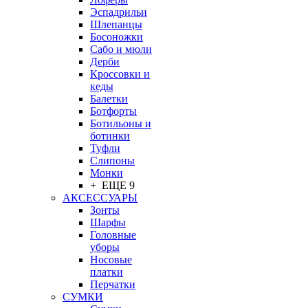
Эспадрильи
Шлепанцы
Босоножки
Сабо и мюли
Дерби
Кроссовки и
кеды
Балетки
Ботфорты
Ботильоны и
ботинки
Туфли
Слипоны
Монки
+ ЕЩЕ 9
АКСЕССУАРЫ
Зонты
Шарфы
Головные
уборы
Носовые
платки
Перчатки
СУМКИ