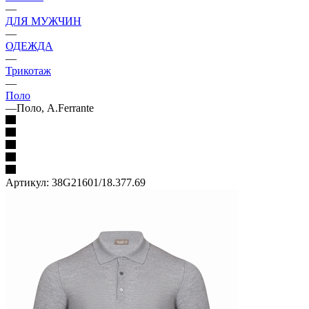
—
ДЛЯ МУЖЧИН
—
ОДЕЖДА
—
Трикотаж
—
Поло
—
Поло, A.Ferrante
Артикул:
38G21601/18.377.69