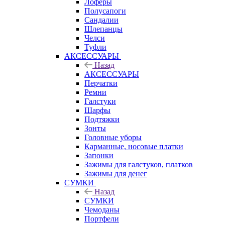
Лоферы
Полусапоги
Сандалии
Шлепанцы
Челси
Туфли
АКСЕССУАРЫ
Назад
АКСЕССУАРЫ
Перчатки
Ремни
Галстуки
Шарфы
Подтяжки
Зонты
Головные уборы
Карманные, носовые платки
Запонки
Зажимы для галстуков, платков
Зажимы для денег
СУМКИ
Назад
СУМКИ
Чемоданы
Портфели