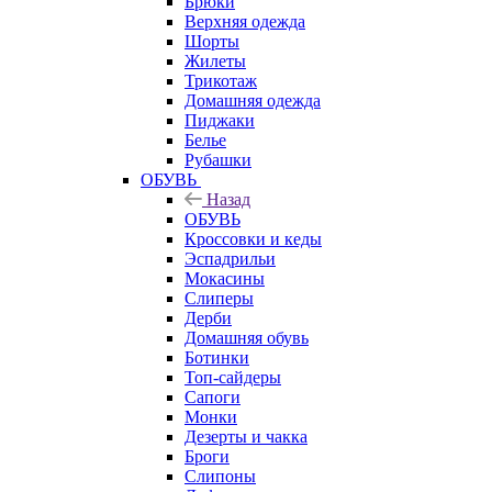
Брюки
Верхняя одежда
Шорты
Жилеты
Трикотаж
Домашняя одежда
Пиджаки
Белье
Рубашки
ОБУВЬ
Назад
ОБУВЬ
Кроссовки и кеды
Эспадрильи
Мокасины
Слиперы
Дерби
Домашняя обувь
Ботинки
Топ-сайдеры
Сапоги
Монки
Дезерты и чакка
Броги
Слипоны