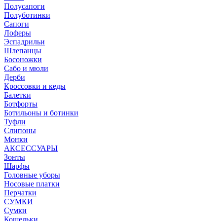
Полусапоги
Полуботинки
Сапоги
Лоферы
Эспадрильи
Шлепанцы
Босоножки
Сабо и мюли
Дерби
Кроссовки и кеды
Балетки
Ботфорты
Ботильоны и ботинки
Туфли
Слипоны
Монки
АКСЕССУАРЫ
Зонты
Шарфы
Головные уборы
Носовые платки
Перчатки
СУМКИ
Сумки
Кошельки