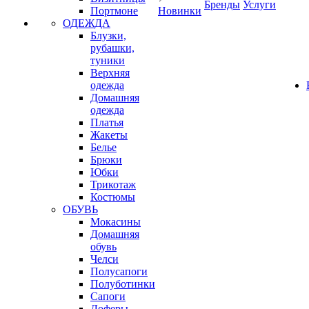
Бренды
Услуги
Портмоне
Новинки
ОДЕЖДА
Блузки,
рубашки,
туники
Верхняя
одежда
Домашняя
одежда
Платья
Жакеты
Белье
Брюки
Юбки
Трикотаж
Костюмы
ОБУВЬ
Мокасины
Домашняя
обувь
Челси
Полусапоги
Полуботинки
Сапоги
Лоферы