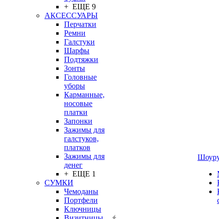
+ ЕЩЕ 9
АКСЕССУАРЫ
Перчатки
Ремни
Галстуки
Шарфы
Подтяжки
Зонты
Головные
уборы
Карманные,
носовые
платки
Запонки
Зажимы для
галстуков,
платков
Зажимы для
Шоур
денег
+ ЕЩЕ 1
СУМКИ
Чемоданы
Портфели
Ключницы
Визитницы