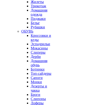
Жилеты
Трикотаж
Домашняя
одежда
Пиджаки
Белье
Рубашки
ОБУВЬ
Кроссовки и
кеды
Эспадрильи
Мокасины
Слиперы
Дерби
Домашняя
обувь
Ботинки
Топ-сайдеры
Сапоги
Монки
Дезерты и
чакка
Броги
Слипоны
Лоферы