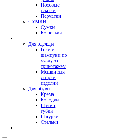
Носовые
платки
Перчатки
СУМКИ
Сумки
Кошельки
Для одежды
Гели и
шампуни по
уходу за
трикотажем
Мешки для
стирки
изделий
Для обуви
Крема
Колодки
Щетки,
губки
Шнурки
Стельки