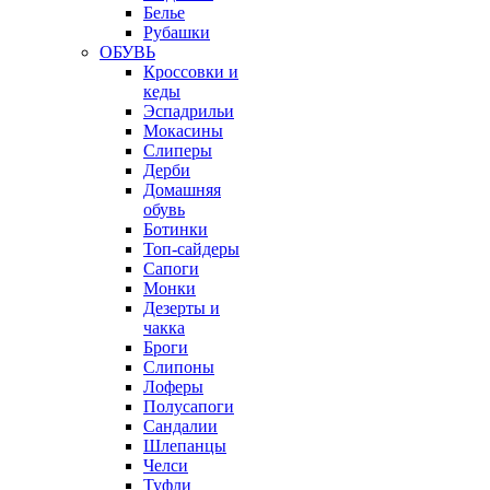
Белье
Рубашки
ОБУВЬ
Кроссовки и
кеды
Эспадрильи
Мокасины
Слиперы
Дерби
Домашняя
обувь
Ботинки
Топ-сайдеры
Сапоги
Монки
Дезерты и
чакка
Броги
Слипоны
Лоферы
Полусапоги
Сандалии
Шлепанцы
Челси
Туфли