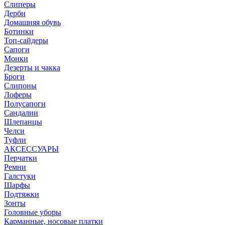
Слиперы
Дерби
Домашняя обувь
Ботинки
Топ-сайдеры
Сапоги
Монки
Дезерты и чакка
Броги
Слипоны
Лоферы
Полусапоги
Сандалии
Шлепанцы
Челси
Туфли
АКСЕССУАРЫ
Перчатки
Ремни
Галстуки
Шарфы
Подтяжки
Зонты
Головные уборы
Карманные, носовые платки