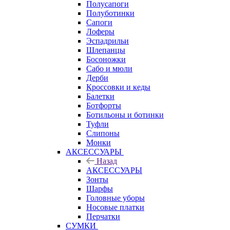
Полусапоги
Полуботинки
Сапоги
Лоферы
Эспадрильи
Шлепанцы
Босоножки
Сабо и мюли
Дерби
Кроссовки и кеды
Балетки
Ботфорты
Ботильоны и ботинки
Туфли
Слипоны
Монки
АКСЕССУАРЫ
Назад
АКСЕССУАРЫ
Зонты
Шарфы
Головные уборы
Носовые платки
Перчатки
СУМКИ