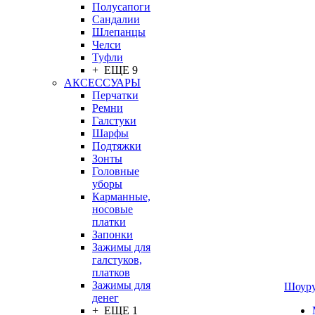
Полусапоги
Сандалии
Шлепанцы
Челси
Туфли
+ ЕЩЕ 9
АКСЕССУАРЫ
Перчатки
Ремни
Галстуки
Шарфы
Подтяжки
Зонты
Головные
уборы
Карманные,
носовые
платки
Запонки
Зажимы для
галстуков,
платков
Зажимы для
Шоур
денег
+ ЕЩЕ 1