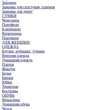
Запонки
Зажимы для галстуков, платков
Зажимы для денег
СУМКИ
Чемоданы
Портфели
Ключницы
Визитницы
Портмоне
ДЛЯ ЖЕНЩИН
ОДЕЖДА
Блузки, рубашки, туники
Верхняя одежда
Домашняя одежда
Платья
Жакеты
Белье
Брюки
Юбки
Трикотаж
Костюмы
ОБУВЬ
Мокасины
Домашняя обувь
Челси