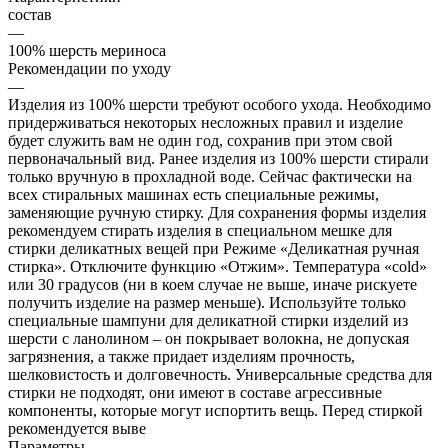
состав
—
100% шерсть мериноcа
Рекомендации по уходу
—
Изделия из 100% шерсти требуют особого ухода. Необходимо
придерживаться некоторых несложных правил и изделие
будет служить вам не один год, сохранив при этом свой
первоначальный вид. Ранее изделия из 100% шерсти стирали
только вручную в прохладной воде. Сейчас фактически на
всех стиральных машинах есть специальные режимы,
заменяющие ручную стирку. Для сохранения формы изделия
рекомендуем стирать изделия в специальном мешке для
стирки деликатных вещей при Режиме «Деликатная ручная
стирка». Отключите функцию «Отжим». Температура «cold»
или 30 градусов (ни в коем случае не выше, иначе рискуете
получить изделие на размер меньше). Используйте только
специальные шампуни для деликатной стирки изделий из
шерсти с ланолином – он покрывает волокна, не допуская
загрязнения, а также придает изделиям прочность,
шелковистость и долговечность. Универсальные средства для
стирки не подходят, они имеют в составе агрессивные
компоненты, которые могут испортить вещь. Перед стиркой
рекомендуется выве
Параметры