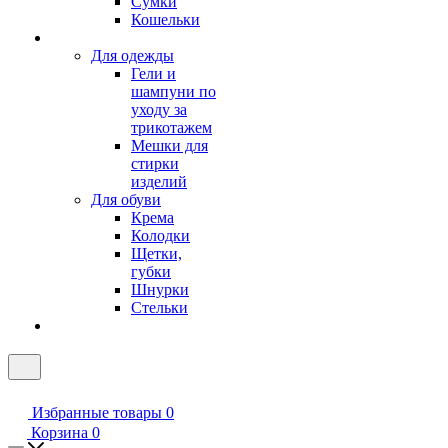
Сумки
Кошельки
Для одежды
Гели и
шампуни по
уходу за
трикотажем
Мешки для
стирки
изделий
Для обуви
Крема
Колодки
Щетки,
губки
Шнурки
Стельки
Избранные товары
0
Корзина
0