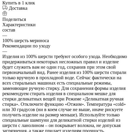
Купить в 1 клик
Доставка
Поделиться
Характеристики
состав
—
100% шерсть мериноcа
Рекомендации по уходу
—
Изделия из 100% шерсти требуют особого ухода. Необходимо
придерживаться некоторых несложных правил и изделие
будет служить вам не один год, сохранив при этом свой
первоначальный вид. Ранее изделия из 100% шерсти стирали
только вручную в прохладной воде. Сейчас фактически на
всех стиральных машинах есть специальные режимы,
заменяющие ручную стирку. Для сохранения формы изделия
рекомендуем стирать изделия в специальном мешке для
стирки деликатных вещей при Режиме «Деликатная ручная
стирка». Отключите функцию «Отжим». Температура «cold»
или 30 градусов (ни в коем случае не выше, иначе рискуете
получить изделие на размер меньше). Используйте только
специальные шампуни для деликатной стирки изделий из
шерсти с ланолином – он покрывает волокна, не допуская
загрязнения, а также придает изделиям прочность,