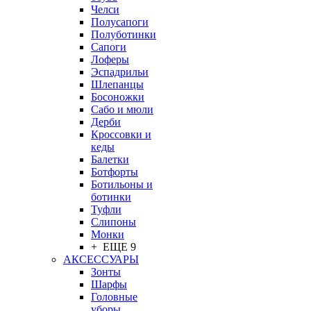
Челси
Полусапоги
Полуботинки
Сапоги
Лоферы
Эспадрильи
Шлепанцы
Босоножки
Сабо и мюли
Дерби
Кроссовки и
кеды
Балетки
Ботфорты
Ботильоны и
ботинки
Туфли
Слипоны
Монки
+ ЕЩЕ 9
АКСЕССУАРЫ
Зонты
Шарфы
Головные
уборы