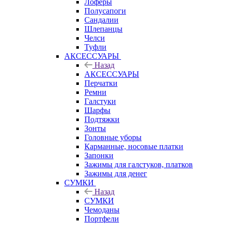
Лоферы
Полусапоги
Сандалии
Шлепанцы
Челси
Туфли
АКСЕССУАРЫ
Назад
АКСЕССУАРЫ
Перчатки
Ремни
Галстуки
Шарфы
Подтяжки
Зонты
Головные уборы
Карманные, носовые платки
Запонки
Зажимы для галстуков, платков
Зажимы для денег
СУМКИ
Назад
СУМКИ
Чемоданы
Портфели