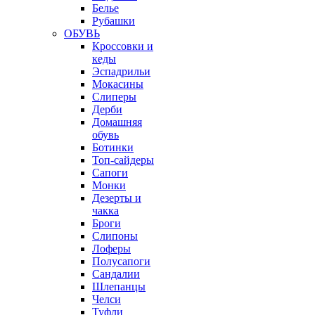
Белье
Рубашки
ОБУВЬ
Кроссовки и
кеды
Эспадрильи
Мокасины
Слиперы
Дерби
Домашняя
обувь
Ботинки
Топ-сайдеры
Сапоги
Монки
Дезерты и
чакка
Броги
Слипоны
Лоферы
Полусапоги
Сандалии
Шлепанцы
Челси
Туфли