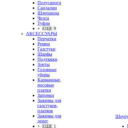
Полусапоги
Сандалии
Шлепанцы
Челси
Туфли
+ ЕЩЕ 9
АКСЕССУАРЫ
Перчатки
Ремни
Галстуки
Шарфы
Подтяжки
Зонты
Головные
уборы
Карманные,
носовые
платки
Запонки
Зажимы для
галстуков,
платков
Зажимы для
Шоур
денег
+ ЕЩЕ 1