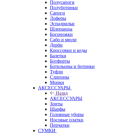
Полусапоги
Полуботинки
Сапоги
Лоферы
Эспадрильи
Шлепанцы
Босоножки
Сабо и мюли
Дерби
Кроссовки и кеды
Балетки
Ботфорты
Ботильоны и ботинки
Туфли
Слипоны
Монки
АКСЕССУАРЫ
Назад
АКСЕССУАРЫ
Зонты
Шарфы
Головные уборы
Носовые платки
Перчатки
СУМКИ