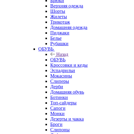
Брюки
Верхняя одежда
Шорты
Жилеты
Трикотаж
Домашняя одежда
Пиджаки
Белье
Рубашки
ОБУВЬ
Назад
ОБУВЬ
Кроссовки и кеды
Эспадрильи
Мокасины
Слиперы
Дерби
Домашняя обувь
Ботинки
Топ-сайдеры
Сапоги
Монки
Дезерты и чакка
Броги
Слипоны