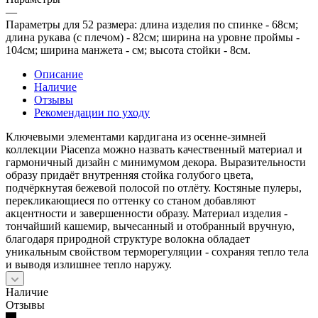
—
Параметры для 52 размера: длина изделия по спинке - 68см;
длина рукава (с плечом) - 82см; ширина на уровне проймы -
104см; ширина манжета - см; высота стойки - 8см.
Описание
Наличие
Отзывы
Рекомендации по уходу
Ключевыми элементами кардигана из осенне-зимней
коллекции Piacenza можно назвать качественный материал и
гармоничный дизайн с минимумом декора. Выразительности
образу придаёт внутренняя стойка голубого цвета,
подчёркнутая бежевой полосой по отлёту. Костяные пулеры,
перекликающиеся по оттенку со станом добавляют
акцентности и завершенности образу. Материал изделия -
тончайший кашемир, вычесанный и отобранный вручную,
благодаря природной структуре волокна обладает
уникальным свойством терморегуляции - сохраняя тепло тела
и выводя излишнее тепло наружу.
Наличие
Отзывы