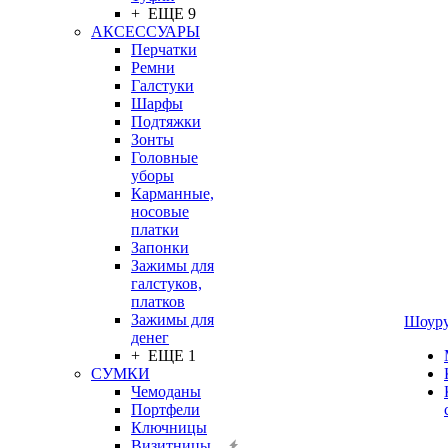
+ ЕЩЕ 9
АКСЕССУАРЫ
Перчатки
Ремни
Галстуки
Шарфы
Подтяжки
Зонты
Головные
уборы
Карманные,
носовые
платки
Запонки
Зажимы для
галстуков,
платков
Зажимы для
Шоур
денег
+ ЕЩЕ 1
СУМКИ
Чемоданы
Портфели
Ключницы
Визитницы