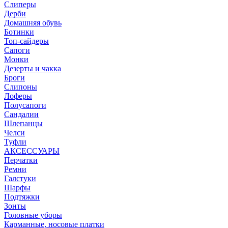
Слиперы
Дерби
Домашняя обувь
Ботинки
Топ-сайдеры
Сапоги
Монки
Дезерты и чакка
Броги
Слипоны
Лоферы
Полусапоги
Сандалии
Шлепанцы
Челси
Туфли
АКСЕССУАРЫ
Перчатки
Ремни
Галстуки
Шарфы
Подтяжки
Зонты
Головные уборы
Карманные, носовые платки