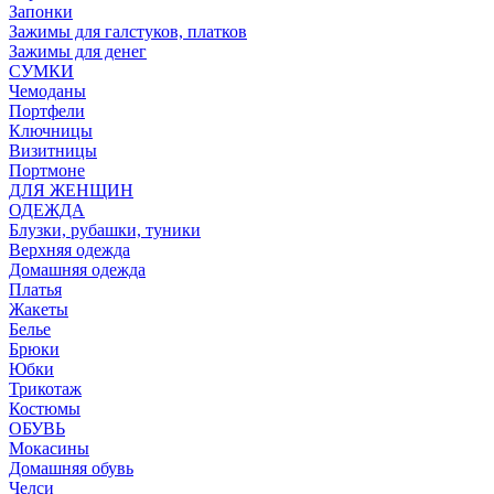
Запонки
Зажимы для галстуков, платков
Зажимы для денег
СУМКИ
Чемоданы
Портфели
Ключницы
Визитницы
Портмоне
ДЛЯ ЖЕНЩИН
ОДЕЖДА
Блузки, рубашки, туники
Верхняя одежда
Домашняя одежда
Платья
Жакеты
Белье
Брюки
Юбки
Трикотаж
Костюмы
ОБУВЬ
Мокасины
Домашняя обувь
Челси