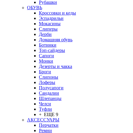
Рубашки
ОБУВЬ
Кроссовки и кеды
Эспадрильи
Мокасины
Слиперы
Дерби
Домашняя обувь
Ботинки
Топ-сайдеры
Сапоги
Монки
Дезерты и чакка
Броги
Слипоны
Лоферы
Полусапоги
Сандалии
Шлепанцы
Челси
Туфли
+ ЕЩЕ 9
АКСЕССУАРЫ
Перчатки
Ремни