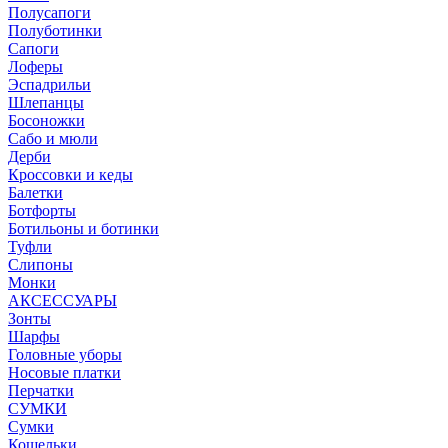
Полусапоги
Полуботинки
Сапоги
Лоферы
Эспадрильи
Шлепанцы
Босоножки
Сабо и мюли
Дерби
Кроссовки и кеды
Балетки
Ботфорты
Ботильоны и ботинки
Туфли
Слипоны
Монки
АКСЕССУАРЫ
Зонты
Шарфы
Головные уборы
Носовые платки
Перчатки
СУМКИ
Сумки
Кошельки