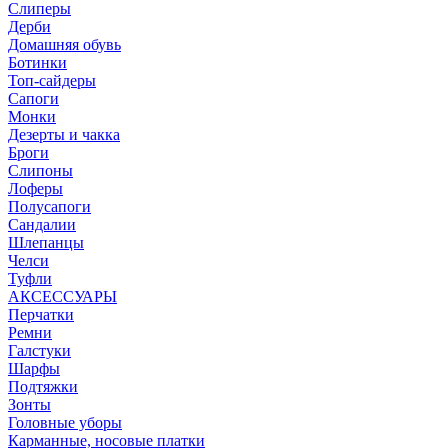
Слиперы
Дерби
Домашняя обувь
Ботинки
Топ-сайдеры
Сапоги
Монки
Дезерты и чакка
Броги
Слипоны
Лоферы
Полусапоги
Сандалии
Шлепанцы
Челси
Туфли
АКСЕССУАРЫ
Перчатки
Ремни
Галстуки
Шарфы
Подтяжки
Зонты
Головные уборы
Карманные, носовые платки