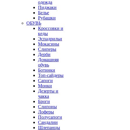
одежда
Пиджаки
Белье
Рубашки
ОБУВЬ
Кроссовки и
кеды
Эспадрильи
Мокасины
Слиперы
Дерби
Домашняя
обувь
Ботинки
Топ-сайдеры
Сапоги
Монки
Дезерты и
чакка
Броги
Слипоны
Лоферы
Полусапоги
Сандалии
Шлепанцы