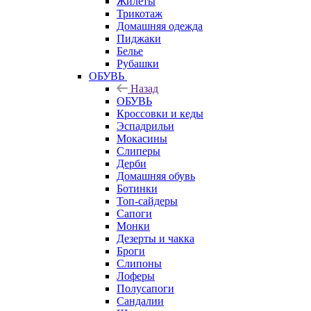
Жилеты
Трикотаж
Домашняя одежда
Пиджаки
Белье
Рубашки
ОБУВЬ
Назад
ОБУВЬ
Кроссовки и кеды
Эспадрильи
Мокасины
Слиперы
Дерби
Домашняя обувь
Ботинки
Топ-сайдеры
Сапоги
Монки
Дезерты и чакка
Броги
Слипоны
Лоферы
Полусапоги
Сандалии