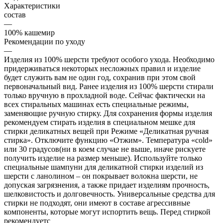
Характеристики
состав
—
100% кашемир
Рекомендации по уходу
—
Изделия из 100% шерсти требуют особого ухода. Необходимо
придерживаться некоторых несложных правил и изделие
будет служить вам не один год, сохранив при этом свой
первоначальный вид. Ранее изделия из 100% шерсти стирали
только вручную в прохладной воде. Сейчас фактически на
всех стиральных машинах есть специальные режимы,
заменяющие ручную стирку. Для сохранения формы изделия
рекомендуем стирать изделия в специальном мешке для
стирки деликатных вещей при Режиме «Деликатная ручная
стирка». Отключите функцию «Отжим». Температура «cold»
или 30 градусов(ни в коем случае не выше, иначе рискуете
получить изделие на размер меньше). Используйте только
специальные шампуни для деликатной стирки изделий из
шерсти с ланолином – он покрывает волокна шерсти, не
допуская загрязнения, а также придает изделиям прочность,
шелковистость и долговечность. Универсальные средства для
стирки не подходят, они имеют в составе агрессивные
компоненты, которые могут испортить вещь. Перед стиркой
рекомендуетс