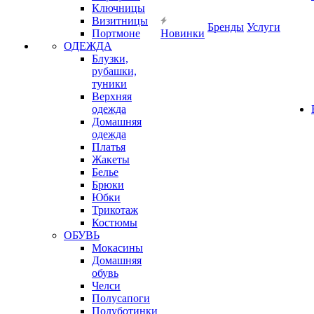
Ключницы
Визитницы
Бренды
Услуги
Портмоне
Новинки
ОДЕЖДА
Блузки,
рубашки,
туники
Верхняя
одежда
Домашняя
одежда
Платья
Жакеты
Белье
Брюки
Юбки
Трикотаж
Костюмы
ОБУВЬ
Мокасины
Домашняя
обувь
Челси
Полусапоги
Полуботинки