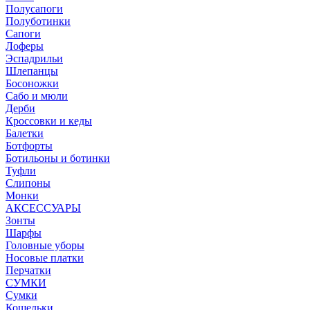
Полусапоги
Полуботинки
Сапоги
Лоферы
Эспадрильи
Шлепанцы
Босоножки
Сабо и мюли
Дерби
Кроссовки и кеды
Балетки
Ботфорты
Ботильоны и ботинки
Туфли
Слипоны
Монки
АКСЕССУАРЫ
Зонты
Шарфы
Головные уборы
Носовые платки
Перчатки
СУМКИ
Сумки
Кошельки