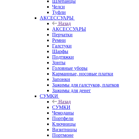
Шлепанцы
Челси
Туфли
АКСЕССУАРЫ
Назад
АКСЕССУАРЫ
Перчатки
Ремни
Галстуки
Шарфы
Подтяжки
Зонты
Головные уборы
Карманные, носовые платки
Запонки
Зажимы для галстуков, платков
Зажимы для денег
СУМКИ
Назад
СУМКИ
Чемоданы
Портфели
Ключницы
Визитницы
Портмоне