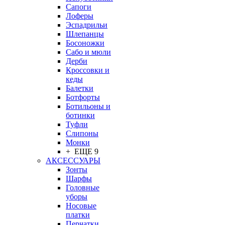
Сапоги
Лоферы
Эспадрильи
Шлепанцы
Босоножки
Сабо и мюли
Дерби
Кроссовки и
кеды
Балетки
Ботфорты
Ботильоны и
ботинки
Туфли
Слипоны
Монки
+ ЕЩЕ 9
АКСЕССУАРЫ
Зонты
Шарфы
Головные
уборы
Носовые
платки
Перчатки