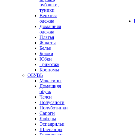
рубашки,
туники
Верхняя
одежда
Домашняя
одежда
Платья
Жакеты
Белье
Брюки
Юбки
Трикотаж
Костюмы
ОБУВЬ
Мокасины
Домашняя
обувь
Челси
Полусапоги
Полуботинки
Сапоги
Лоферы
Эспадрильи
Шлепанцы
Босоножки