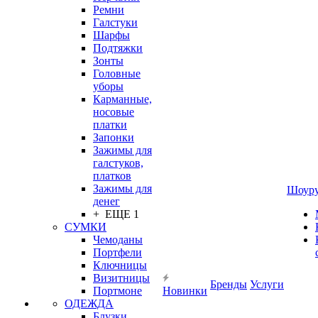
Ремни
Галстуки
Шарфы
Подтяжки
Зонты
Головные
уборы
Карманные,
носовые
платки
Запонки
Зажимы для
галстуков,
платков
Зажимы для
Шоур
денег
+ ЕЩЕ 1
СУМКИ
Чемоданы
Портфели
Ключницы
Визитницы
Бренды
Услуги
Портмоне
Новинки
ОДЕЖДА
Блузки,