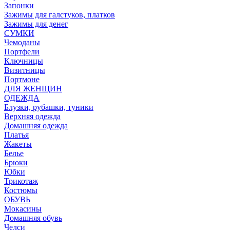
Запонки
Зажимы для галстуков, платков
Зажимы для денег
СУМКИ
Чемоданы
Портфели
Ключницы
Визитницы
Портмоне
ДЛЯ ЖЕНЩИН
ОДЕЖДА
Блузки, рубашки, туники
Верхняя одежда
Домашняя одежда
Платья
Жакеты
Белье
Брюки
Юбки
Трикотаж
Костюмы
ОБУВЬ
Мокасины
Домашняя обувь
Челси