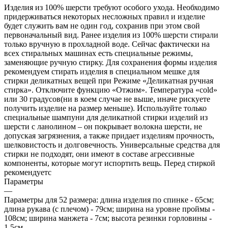
Изделия из 100% шерсти требуют особого ухода. Необходимо
придерживаться некоторых несложных правил и изделие
будет служить вам не один год, сохранив при этом свой
первоначальный вид. Ранее изделия из 100% шерсти стирали
только вручную в прохладной воде. Сейчас фактически на
всех стиральных машинах есть специальные режимы,
заменяющие ручную стирку. Для сохранения формы изделия
рекомендуем стирать изделия в специальном мешке для
стирки деликатных вещей при Режиме «Деликатная ручная
стирка». Отключите функцию «Отжим». Температура «cold»
или 30 градусов(ни в коем случае не выше, иначе рискуете
получить изделие на размер меньше). Используйте только
специальные шампуни для деликатной стирки изделий из
шерсти с ланолином – он покрывает волокна шерсти, не
допуская загрязнения, а также придает изделиям прочность,
шелковистость и долговечность. Универсальные средства для
стирки не подходят, они имеют в составе агрессивные
компоненты, которые могут испортить вещь. Перед стиркой
рекомендуетс
Параметры
—
Параметры для 52 размера: длина изделия по спинке - 65см;
длина рукава (с плечом) - 79см; ширина на уровне проймы -
108см; ширина манжета - 7см; высота резинки горловины -
1,5см.