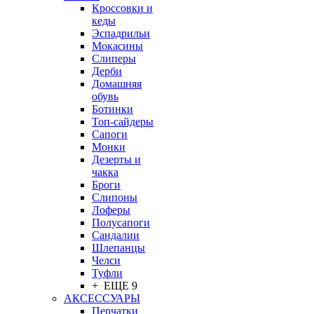
Кроссовки и
кеды
Эспадрильи
Мокасины
Слиперы
Дерби
Домашняя
обувь
Ботинки
Топ-сайдеры
Сапоги
Монки
Дезерты и
чакка
Броги
Слипоны
Лоферы
Полусапоги
Сандалии
Шлепанцы
Челси
Туфли
+ ЕЩЕ 9
АКСЕССУАРЫ
Перчатки