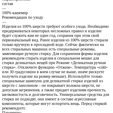
состав
—
100% кашемир
Рекомендации по уходу
—
Изделия из 100% шерсти требуют особого ухода. Необходимо
придерживаться некоторых несложных правил и изделие
будет служить вам не один год, сохранив при этом свой
первоначальный вид. Ранее изделия из 100% шерсти стирали
только вручную в прохладной воде. Сейчас фактически на
всех стиральных машинах есть специальные режимы,
заменяющие ручную стирку. Для сохранения формы изделия
рекомендуем стирать изделия в специальном мешке для
стирки деликатных вещей при Режиме «Деликатная ручная
стирка». Отключите функцию «Отжим». Температура «cold»
или 30 градусов(ни в коем случае не выше, иначе рискуете
получить изделие на размер меньше). Используйте только
специальные шампуни для деликатной стирки изделий из
шерсти с ланолином – он покрывает волокна шерсти, не
допуская загрязнения, а также придает изделиям прочность,
шелковистость и долговечность. Универсальные средства для
стирки не подходят, они имеют в составе агрессивные
компоненты, которые могут испортить вещь. Перед стиркой
рекомендуетс
Параметры