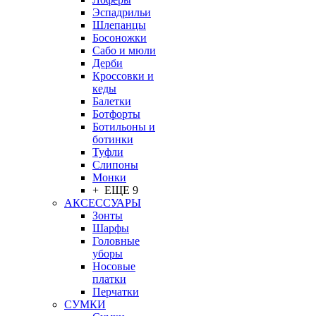
Эспадрильи
Шлепанцы
Босоножки
Сабо и мюли
Дерби
Кроссовки и
кеды
Балетки
Ботфорты
Ботильоны и
ботинки
Туфли
Слипоны
Монки
+ ЕЩЕ 9
АКСЕССУАРЫ
Зонты
Шарфы
Головные
уборы
Носовые
платки
Перчатки
СУМКИ