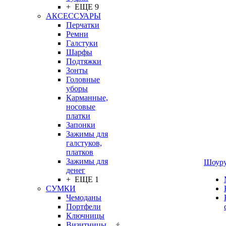
+ ЕЩЕ 9
АКСЕССУАРЫ
Перчатки
Ремни
Галстуки
Шарфы
Подтяжки
Зонты
Головные
уборы
Карманные,
носовые
платки
Запонки
Зажимы для
галстуков,
платков
Зажимы для
Шоур
денег
+ ЕЩЕ 1
СУМКИ
Чемоданы
Портфели
Ключницы
Визитницы