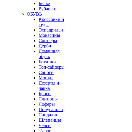
Белье
Рубашки
ОБУВЬ
Кроссовки и
кеды
Эспадрильи
Мокасины
Слиперы
Дерби
Домашняя
обувь
Ботинки
Топ-сайдеры
Сапоги
Монки
Дезерты и
чакка
Броги
Слипоны
Лоферы
Полусапоги
Сандалии
Шлепанцы
Челси
Туфли