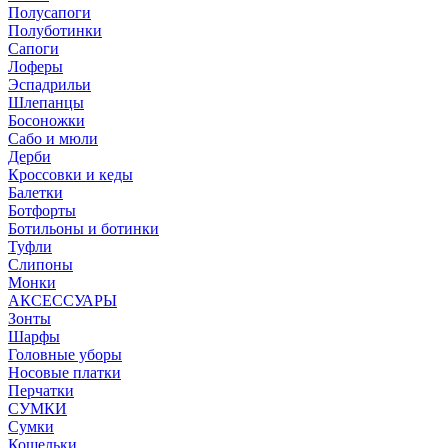
Полусапоги
Полуботинки
Сапоги
Лоферы
Эспадрильи
Шлепанцы
Босоножки
Сабо и мюли
Дерби
Кроссовки и кеды
Балетки
Ботфорты
Ботильоны и ботинки
Туфли
Слипоны
Монки
АКСЕССУАРЫ
Зонты
Шарфы
Головные уборы
Носовые платки
Перчатки
СУМКИ
Сумки
Кошельки