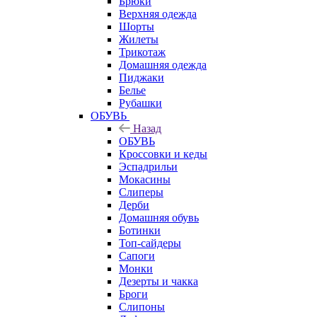
Брюки
Верхняя одежда
Шорты
Жилеты
Трикотаж
Домашняя одежда
Пиджаки
Белье
Рубашки
ОБУВЬ
Назад
ОБУВЬ
Кроссовки и кеды
Эспадрильи
Мокасины
Слиперы
Дерби
Домашняя обувь
Ботинки
Топ-сайдеры
Сапоги
Монки
Дезерты и чакка
Броги
Слипоны