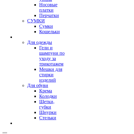
Носовые
платки
Перчатки
СУМКИ
Сумки
Кошельки
Для одежды
Гели и
шампуни по
уходу за
трикотажем
Мешки для
стирки
изделий
Для обуви
Крема
Колодки
Щетки,
губки
Шнурки
Стельки