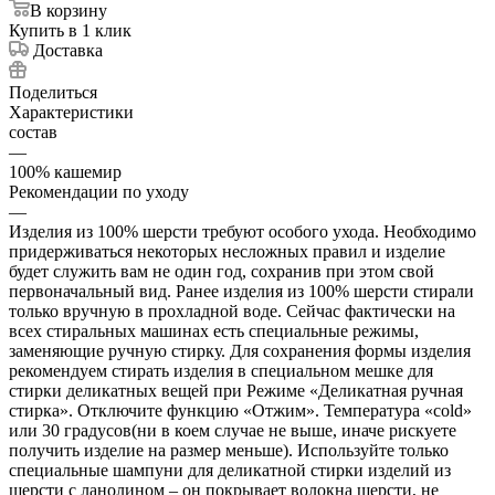
В корзину
Купить в 1 клик
Доставка
Поделиться
Характеристики
состав
—
100% кашемир
Рекомендации по уходу
—
Изделия из 100% шерсти требуют особого ухода. Необходимо
придерживаться некоторых несложных правил и изделие
будет служить вам не один год, сохранив при этом свой
первоначальный вид. Ранее изделия из 100% шерсти стирали
только вручную в прохладной воде. Сейчас фактически на
всех стиральных машинах есть специальные режимы,
заменяющие ручную стирку. Для сохранения формы изделия
рекомендуем стирать изделия в специальном мешке для
стирки деликатных вещей при Режиме «Деликатная ручная
стирка». Отключите функцию «Отжим». Температура «cold»
или 30 градусов(ни в коем случае не выше, иначе рискуете
получить изделие на размер меньше). Используйте только
специальные шампуни для деликатной стирки изделий из
шерсти с ланолином – он покрывает волокна шерсти, не