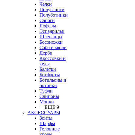
Челси
Полусапоги
Полуботинки
Сапоги
Лоферы
Эспадрильи
Шлепанцы
Босоножки
Сабо и мюли
Дерби
Кроссовки и
кеды
Балетки
Ботфорты
Ботильоны и
ботинки
Туфли
Слипоны
Монки
+ ЕЩЕ 9
АКСЕССУАРЫ
Зонты
Шарфы
Головные
уборы