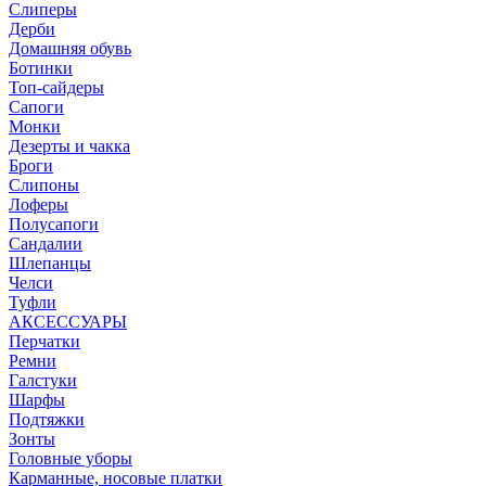
Слиперы
Дерби
Домашняя обувь
Ботинки
Топ-сайдеры
Сапоги
Монки
Дезерты и чакка
Броги
Слипоны
Лоферы
Полусапоги
Сандалии
Шлепанцы
Челси
Туфли
АКСЕССУАРЫ
Перчатки
Ремни
Галстуки
Шарфы
Подтяжки
Зонты
Головные уборы
Карманные, носовые платки