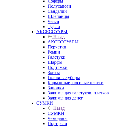
Лоферы
Полусапоги
Сандалии
Шлепанцы
Челси
Туфли
АКСЕССУАРЫ
Назад
АКСЕССУАРЫ
Перчатки
Ремни
Галстуки
Шарфы
Подтяжки
Зонты
Головные уборы
Карманные, носовые платки
Запонки
Зажимы для галстуков, платков
Зажимы для денег
СУМКИ
Назад
СУМКИ
Чемоданы
Портфели