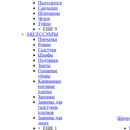
Полусапоги
Сандалии
Шлепанцы
Челси
Туфли
+ ЕЩЕ 9
АКСЕССУАРЫ
Перчатки
Ремни
Галстуки
Шарфы
Подтяжки
Зонты
Головные
уборы
Карманные,
носовые
платки
Запонки
Зажимы для
галстуков,
платков
Зажимы для
Шоур
денег
+ ЕЩЕ 1