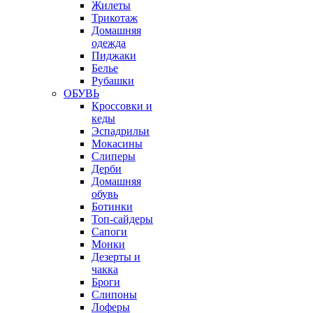
Жилеты
Трикотаж
Домашняя
одежда
Пиджаки
Белье
Рубашки
ОБУВЬ
Кроссовки и
кеды
Эспадрильи
Мокасины
Слиперы
Дерби
Домашняя
обувь
Ботинки
Топ-сайдеры
Сапоги
Монки
Дезерты и
чакка
Броги
Слипоны
Лоферы