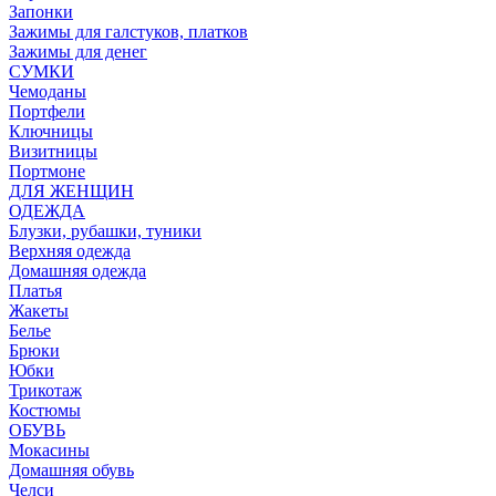
Запонки
Зажимы для галстуков, платков
Зажимы для денег
СУМКИ
Чемоданы
Портфели
Ключницы
Визитницы
Портмоне
ДЛЯ ЖЕНЩИН
ОДЕЖДА
Блузки, рубашки, туники
Верхняя одежда
Домашняя одежда
Платья
Жакеты
Белье
Брюки
Юбки
Трикотаж
Костюмы
ОБУВЬ
Мокасины
Домашняя обувь
Челси