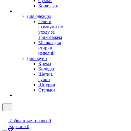
Сумки
Кошельки
Для одежды
Гели и
шампуни по
уходу за
трикотажем
Мешки для
стирки
изделий
Для обуви
Крема
Колодки
Щетки,
губки
Шнурки
Стельки
Избранные товары
0
Корзина
0