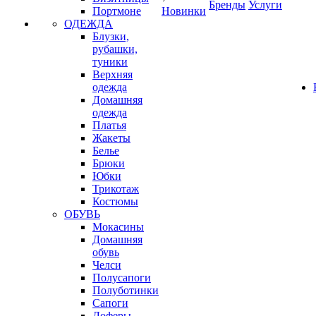
Бренды
Услуги
Портмоне
Новинки
ОДЕЖДА
Блузки,
рубашки,
туники
Верхняя
одежда
Домашняя
одежда
Платья
Жакеты
Белье
Брюки
Юбки
Трикотаж
Костюмы
ОБУВЬ
Мокасины
Домашняя
обувь
Челси
Полусапоги
Полуботинки
Сапоги
Лоферы