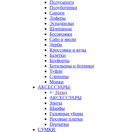
Полусапоги
Полуботинки
Сапоги
Лоферы
Эспадрильи
Шлепанцы
Босоножки
Сабо и мюли
Дерби
Кроссовки и кеды
Балетки
Ботфорты
Ботильоны и ботинки
Туфли
Слипоны
Монки
АКСЕССУАРЫ
Назад
АКСЕССУАРЫ
Зонты
Шарфы
Головные уборы
Носовые платки
Перчатки
СУМКИ