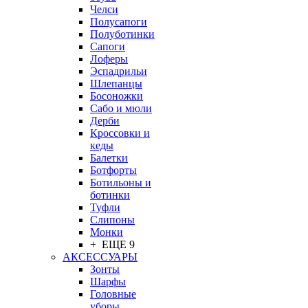
Челси
Полусапоги
Полуботинки
Сапоги
Лоферы
Эспадрильи
Шлепанцы
Босоножки
Сабо и мюли
Дерби
Кроссовки и
кеды
Балетки
Ботфорты
Ботильоны и
ботинки
Туфли
Слипоны
Монки
+ ЕЩЕ 9
АКСЕССУАРЫ
Зонты
Шарфы
Головные
уборы