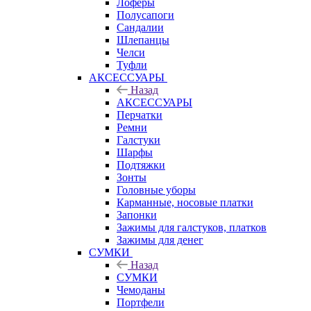
Лоферы
Полусапоги
Сандалии
Шлепанцы
Челси
Туфли
АКСЕССУАРЫ
Назад
АКСЕССУАРЫ
Перчатки
Ремни
Галстуки
Шарфы
Подтяжки
Зонты
Головные уборы
Карманные, носовые платки
Запонки
Зажимы для галстуков, платков
Зажимы для денег
СУМКИ
Назад
СУМКИ
Чемоданы
Портфели