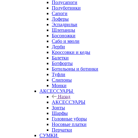
Полусапоги
Полуботинки
Сапоги
Лоферы
Эспадрильи
Шлепанцы
Босоножки
Сабо и мюли
Дерби
Кроссовки и кеды
Балетки
Ботфорты
Ботильоны и ботинки
Туфли
Слипоны
Монки
АКСЕССУАРЫ
Назад
АКСЕССУАРЫ
Зонты
Шарфы
Головные уборы
Носовые платки
Перчатки
СУМКИ