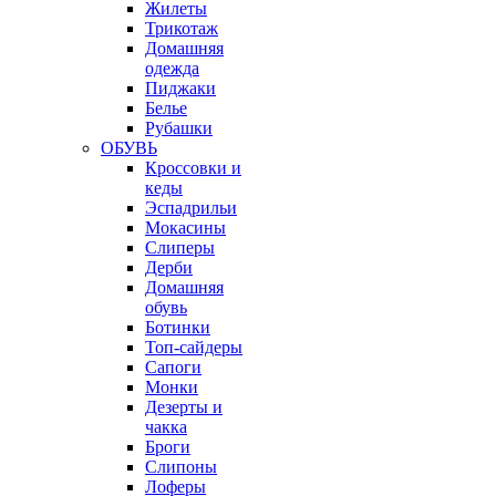
Жилеты
Трикотаж
Домашняя
одежда
Пиджаки
Белье
Рубашки
ОБУВЬ
Кроссовки и
кеды
Эспадрильи
Мокасины
Слиперы
Дерби
Домашняя
обувь
Ботинки
Топ-сайдеры
Сапоги
Монки
Дезерты и
чакка
Броги
Слипоны
Лоферы