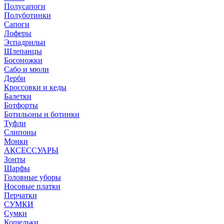
Полусапоги
Полуботинки
Сапоги
Лоферы
Эспадрильи
Шлепанцы
Босоножки
Сабо и мюли
Дерби
Кроссовки и кеды
Балетки
Ботфорты
Ботильоны и ботинки
Туфли
Слипоны
Монки
АКСЕССУАРЫ
Зонты
Шарфы
Головные уборы
Носовые платки
Перчатки
СУМКИ
Сумки
Кошельки