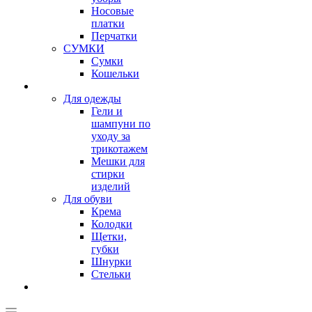
Носовые
платки
Перчатки
СУМКИ
Сумки
Кошельки
Для одежды
Гели и
шампуни по
уходу за
трикотажем
Мешки для
стирки
изделий
Для обуви
Крема
Колодки
Щетки,
губки
Шнурки
Стельки