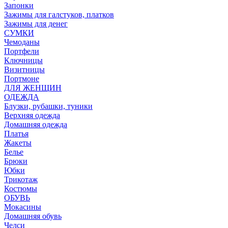
Запонки
Зажимы для галстуков, платков
Зажимы для денег
СУМКИ
Чемоданы
Портфели
Ключницы
Визитницы
Портмоне
ДЛЯ ЖЕНЩИН
ОДЕЖДА
Блузки, рубашки, туники
Верхняя одежда
Домашняя одежда
Платья
Жакеты
Белье
Брюки
Юбки
Трикотаж
Костюмы
ОБУВЬ
Мокасины
Домашняя обувь
Челси