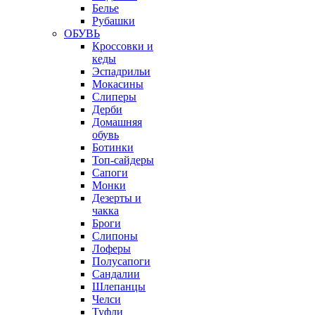
Белье
Рубашки
ОБУВЬ
Кроссовки и
кеды
Эспадрильи
Мокасины
Слиперы
Дерби
Домашняя
обувь
Ботинки
Топ-сайдеры
Сапоги
Монки
Дезерты и
чакка
Броги
Слипоны
Лоферы
Полусапоги
Сандалии
Шлепанцы
Челси
Туфли