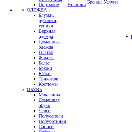
Бренды
Услуги
Портмоне
Новинки
ОДЕЖДА
Блузки,
рубашки,
туники
Верхняя
одежда
Домашняя
одежда
Платья
Жакеты
Белье
Брюки
Юбки
Трикотаж
Костюмы
ОБУВЬ
Мокасины
Домашняя
обувь
Челси
Полусапоги
Полуботинки
Сапоги
Лоферы