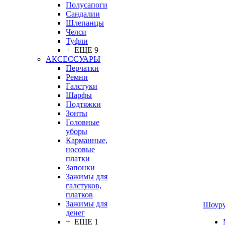
Полусапоги
Сандалии
Шлепанцы
Челси
Туфли
+ ЕЩЕ 9
АКСЕССУАРЫ
Перчатки
Ремни
Галстуки
Шарфы
Подтяжки
Зонты
Головные
уборы
Карманные,
носовые
платки
Запонки
Зажимы для
галстуков,
платков
Зажимы для
Шоур
денег
+ ЕЩЕ 1