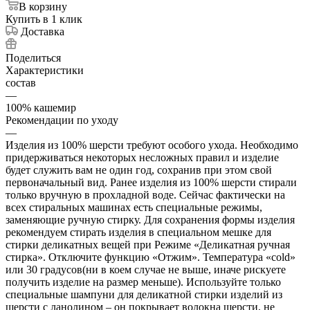
В корзину
Купить в 1 клик
Доставка
Поделиться
Характеристики
состав
—
100% кашемир
Рекомендации по уходу
—
Изделия из 100% шерсти требуют особого ухода. Необходимо
придерживаться некоторых несложных правил и изделие
будет служить вам не один год, сохранив при этом свой
первоначальный вид. Ранее изделия из 100% шерсти стирали
только вручную в прохладной воде. Сейчас фактически на
всех стиральных машинах есть специальные режимы,
заменяющие ручную стирку. Для сохранения формы изделия
рекомендуем стирать изделия в специальном мешке для
стирки деликатных вещей при Режиме «Деликатная ручная
стирка». Отключите функцию «Отжим». Температура «cold»
или 30 градусов(ни в коем случае не выше, иначе рискуете
получить изделие на размер меньше). Используйте только
специальные шампуни для деликатной стирки изделий из
шерсти с ланолином – он покрывает волокна шерсти, не