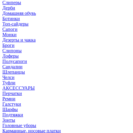
Слиперы
Дерби
Домашняя обувь
Ботинки
Топ-сайдеры
Сапоги
Монки
Дезерты и чакка
Броги
Слипоны
Лоферы
Полусапоги
Сандалии
Шлепанцы
Челси
Туфли
АКСЕССУАРЫ
Перчатки
Ремни
Галстуки
Шарфы
Подтяжки
Зонты
Головные уборы
Карманные, носовые платки