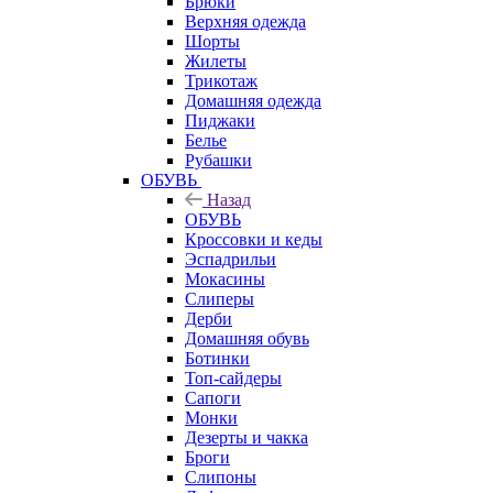
Брюки
Верхняя одежда
Шорты
Жилеты
Трикотаж
Домашняя одежда
Пиджаки
Белье
Рубашки
ОБУВЬ
Назад
ОБУВЬ
Кроссовки и кеды
Эспадрильи
Мокасины
Слиперы
Дерби
Домашняя обувь
Ботинки
Топ-сайдеры
Сапоги
Монки
Дезерты и чакка
Броги
Слипоны