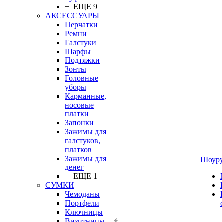
+ ЕЩЕ 9
АКСЕССУАРЫ
Перчатки
Ремни
Галстуки
Шарфы
Подтяжки
Зонты
Головные
уборы
Карманные,
носовые
платки
Запонки
Зажимы для
галстуков,
платков
Зажимы для
Шоур
денег
+ ЕЩЕ 1
СУМКИ
Чемоданы
Портфели
Ключницы
Визитницы