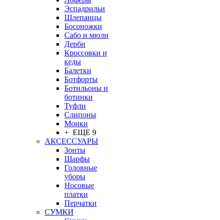
Эспадрильи
Шлепанцы
Босоножки
Сабо и мюли
Дерби
Кроссовки и
кеды
Балетки
Ботфорты
Ботильоны и
ботинки
Туфли
Слипоны
Монки
+ ЕЩЕ 9
АКСЕССУАРЫ
Зонты
Шарфы
Головные
уборы
Носовые
платки
Перчатки
СУМКИ