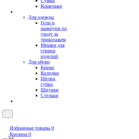
Сумки
Кошельки
Для одежды
Гели и
шампуни по
уходу за
трикотажем
Мешки для
стирки
изделий
Для обуви
Крема
Колодки
Щетки,
губки
Шнурки
Стельки
Избранные товары
0
Корзина
0