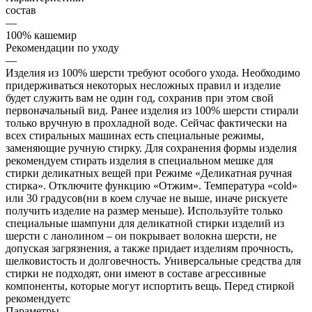
состав
—
100% кашемир
Рекомендации по уходу
—
Изделия из 100% шерсти требуют особого ухода. Необходимо
придерживаться некоторых несложных правил и изделие
будет служить вам не один год, сохранив при этом свой
первоначальный вид. Ранее изделия из 100% шерсти стирали
только вручную в прохладной воде. Сейчас фактически на
всех стиральных машинах есть специальные режимы,
заменяющие ручную стирку. Для сохранения формы изделия
рекомендуем стирать изделия в специальном мешке для
стирки деликатных вещей при Режиме «Деликатная ручная
стирка». Отключите функцию «Отжим». Температура «cold»
или 30 градусов(ни в коем случае не выше, иначе рискуете
получить изделие на размер меньше). Используйте только
специальные шампуни для деликатной стирки изделий из
шерсти с ланолином – он покрывает волокна шерсти, не
допуская загрязнения, а также придает изделиям прочность,
шелковистость и долговечность. Универсальные средства для
стирки не подходят, они имеют в составе агрессивные
компоненты, которые могут испортить вещь. Перед стиркой
рекомендуетс
Параметры