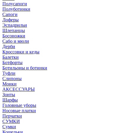
Полусапоги
Полуботинки
Сапоги
Лоферы
Эспадрильи
Шлепанцы
Босоножки
Сабо и мюли
Дерби
Кроссовки и кеды
Балетки
Ботфорты
Ботильоны и ботинки
Туфли
Слипоны
Монки
АКСЕССУАРЫ
Зонты
Шарфы
Головные уборы
Носовые платки
Перчатки
СУМКИ
Сумки
Кошельки