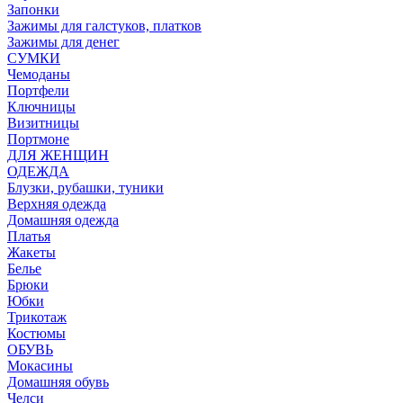
Запонки
Зажимы для галстуков, платков
Зажимы для денег
СУМКИ
Чемоданы
Портфели
Ключницы
Визитницы
Портмоне
ДЛЯ ЖЕНЩИН
ОДЕЖДА
Блузки, рубашки, туники
Верхняя одежда
Домашняя одежда
Платья
Жакеты
Белье
Брюки
Юбки
Трикотаж
Костюмы
ОБУВЬ
Мокасины
Домашняя обувь
Челси