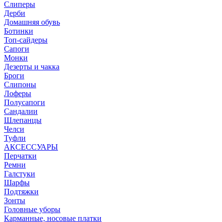
Слиперы
Дерби
Домашняя обувь
Ботинки
Топ-сайдеры
Сапоги
Монки
Дезерты и чакка
Броги
Слипоны
Лоферы
Полусапоги
Сандалии
Шлепанцы
Челси
Туфли
АКСЕССУАРЫ
Перчатки
Ремни
Галстуки
Шарфы
Подтяжки
Зонты
Головные уборы
Карманные, носовые платки