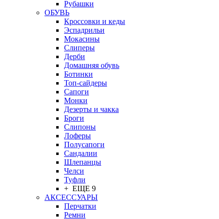
Рубашки
ОБУВЬ
Кроссовки и кеды
Эспадрильи
Мокасины
Слиперы
Дерби
Домашняя обувь
Ботинки
Топ-сайдеры
Сапоги
Монки
Дезерты и чакка
Броги
Слипоны
Лоферы
Полусапоги
Сандалии
Шлепанцы
Челси
Туфли
+ ЕЩЕ 9
АКСЕССУАРЫ
Перчатки
Ремни