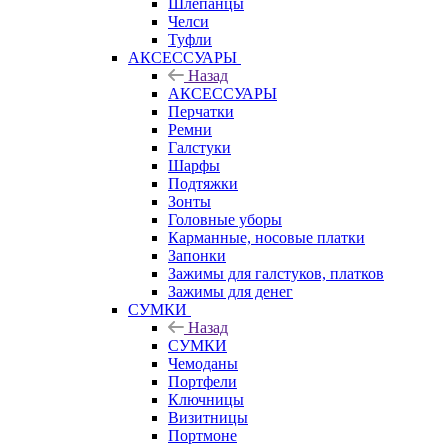
Шлепанцы
Челси
Туфли
АКСЕССУАРЫ
Назад
АКСЕССУАРЫ
Перчатки
Ремни
Галстуки
Шарфы
Подтяжки
Зонты
Головные уборы
Карманные, носовые платки
Запонки
Зажимы для галстуков, платков
Зажимы для денег
СУМКИ
Назад
СУМКИ
Чемоданы
Портфели
Ключницы
Визитницы
Портмоне