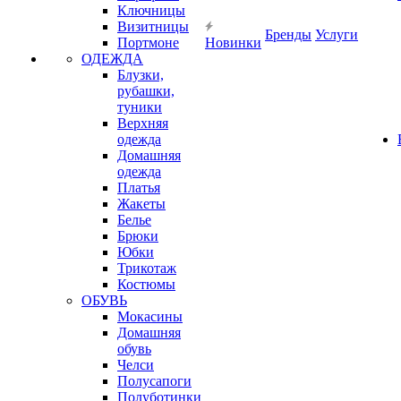
Ключницы
Визитницы
Бренды
Услуги
Портмоне
Новинки
ОДЕЖДА
Блузки,
рубашки,
туники
Верхняя
одежда
Домашняя
одежда
Платья
Жакеты
Белье
Брюки
Юбки
Трикотаж
Костюмы
ОБУВЬ
Мокасины
Домашняя
обувь
Челси
Полусапоги
Полуботинки