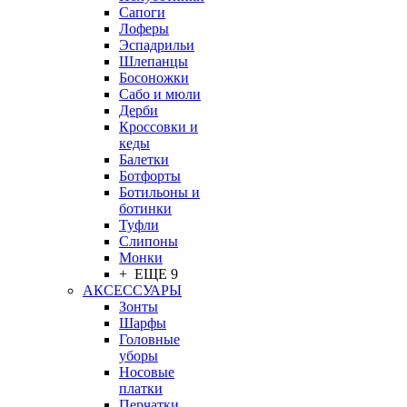
Сапоги
Лоферы
Эспадрильи
Шлепанцы
Босоножки
Сабо и мюли
Дерби
Кроссовки и
кеды
Балетки
Ботфорты
Ботильоны и
ботинки
Туфли
Слипоны
Монки
+ ЕЩЕ 9
АКСЕССУАРЫ
Зонты
Шарфы
Головные
уборы
Носовые
платки
Перчатки