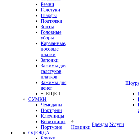
Ремни
Галстуки
Шарфы
Подтяжки
Зонты
Головные
уборы
Карманные,
носовые
платки
Запонки
Зажимы для
галстуков,
платков
Зажимы для
Шоур
денег
+ ЕЩЕ 1
СУМКИ
Чемоданы
Портфели
Ключницы
Визитницы
Бренды
Услуги
Портмоне
Новинки
ОДЕЖДА
Блузки,