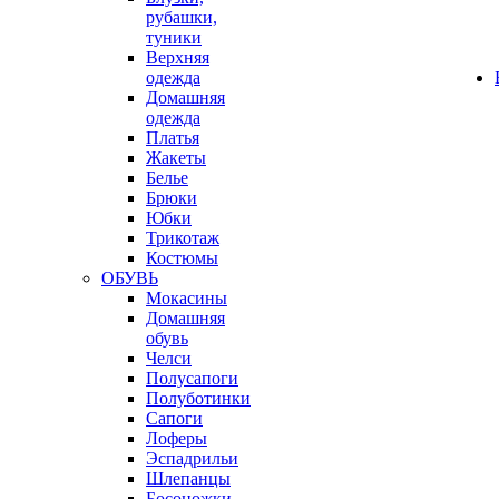
рубашки,
туники
Верхняя
одежда
Домашняя
одежда
Платья
Жакеты
Белье
Брюки
Юбки
Трикотаж
Костюмы
ОБУВЬ
Мокасины
Домашняя
обувь
Челси
Полусапоги
Полуботинки
Сапоги
Лоферы
Эспадрильи
Шлепанцы
Босоножки