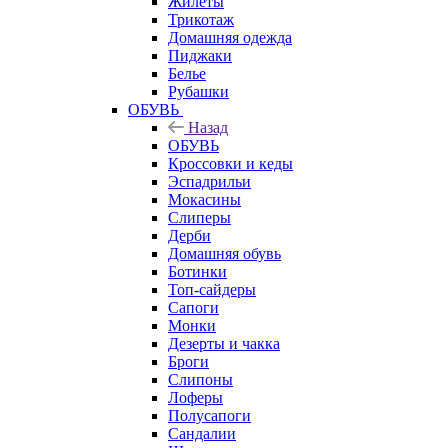
Жилеты
Трикотаж
Домашняя одежда
Пиджаки
Белье
Рубашки
ОБУВЬ
Назад
ОБУВЬ
Кроссовки и кеды
Эспадрильи
Мокасины
Слиперы
Дерби
Домашняя обувь
Ботинки
Топ-сайдеры
Сапоги
Монки
Дезерты и чакка
Броги
Слипоны
Лоферы
Полусапоги
Сандалии