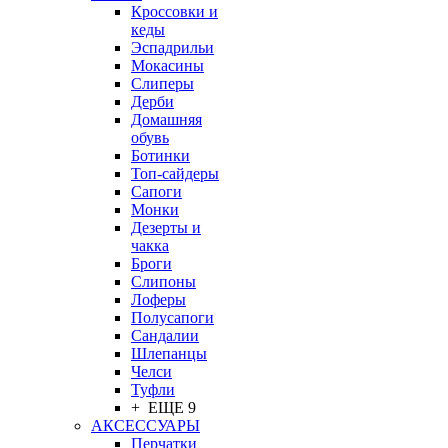
Кроссовки и
кеды
Эспадрильи
Мокасины
Слиперы
Дерби
Домашняя
обувь
Ботинки
Топ-сайдеры
Сапоги
Монки
Дезерты и
чакка
Броги
Слипоны
Лоферы
Полусапоги
Сандалии
Шлепанцы
Челси
Туфли
+ ЕЩЕ 9
АКСЕССУАРЫ
Перчатки