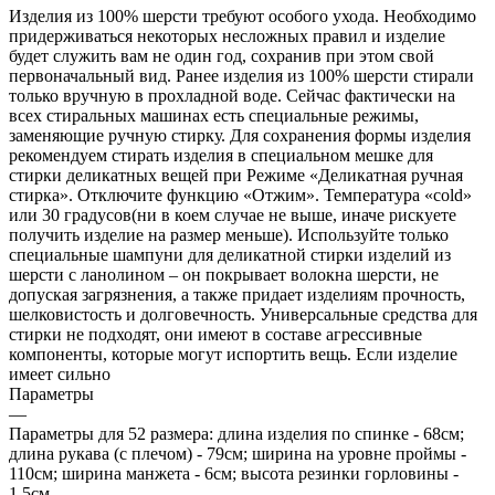
Изделия из 100% шерсти требуют особого ухода. Необходимо
придерживаться некоторых несложных правил и изделие
будет служить вам не один год, сохранив при этом свой
первоначальный вид. Ранее изделия из 100% шерсти стирали
только вручную в прохладной воде. Сейчас фактически на
всех стиральных машинах есть специальные режимы,
заменяющие ручную стирку. Для сохранения формы изделия
рекомендуем стирать изделия в специальном мешке для
стирки деликатных вещей при Режиме «Деликатная ручная
стирка». Отключите функцию «Отжим». Температура «cold»
или 30 градусов(ни в коем случае не выше, иначе рискуете
получить изделие на размер меньше). Используйте только
специальные шампуни для деликатной стирки изделий из
шерсти с ланолином – он покрывает волокна шерсти, не
допуская загрязнения, а также придает изделиям прочность,
шелковистость и долговечность. Универсальные средства для
стирки не подходят, они имеют в составе агрессивные
компоненты, которые могут испортить вещь. Если изделие
имеет сильно
Параметры
—
Параметры для 52 размера: длина изделия по спинке - 68см;
длина рукава (с плечом) - 79см; ширина на уровне проймы -
110см; ширина манжета - 6см; высота резинки горловины -
1,5см.