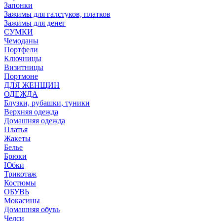
Запонки
Зажимы для галстуков, платков
Зажимы для денег
СУМКИ
Чемоданы
Портфели
Ключницы
Визитницы
Портмоне
ДЛЯ ЖЕНЩИН
ОДЕЖДА
Блузки, рубашки, туники
Верхняя одежда
Домашняя одежда
Платья
Жакеты
Белье
Брюки
Юбки
Трикотаж
Костюмы
ОБУВЬ
Мокасины
Домашняя обувь
Челси