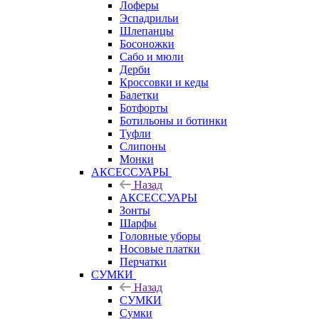
Лоферы
Эспадрильи
Шлепанцы
Босоножки
Сабо и мюли
Дерби
Кроссовки и кеды
Балетки
Ботфорты
Ботильоны и ботинки
Туфли
Слипоны
Монки
АКСЕССУАРЫ
Назад
АКСЕССУАРЫ
Зонты
Шарфы
Головные уборы
Носовые платки
Перчатки
СУМКИ
Назад
СУМКИ
Сумки