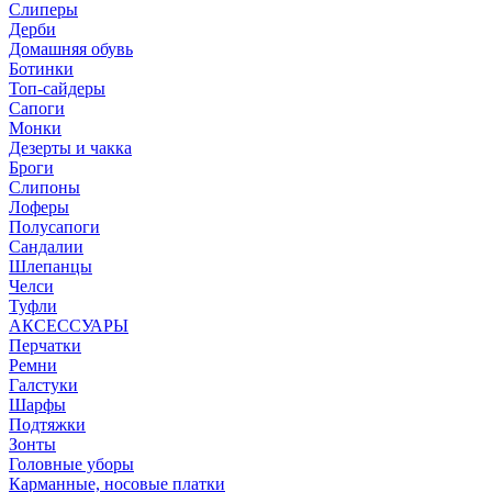
Слиперы
Дерби
Домашняя обувь
Ботинки
Топ-сайдеры
Сапоги
Монки
Дезерты и чакка
Броги
Слипоны
Лоферы
Полусапоги
Сандалии
Шлепанцы
Челси
Туфли
АКСЕССУАРЫ
Перчатки
Ремни
Галстуки
Шарфы
Подтяжки
Зонты
Головные уборы
Карманные, носовые платки