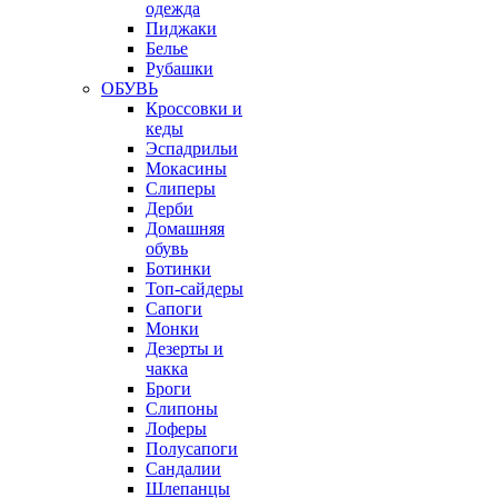
одежда
Пиджаки
Белье
Рубашки
ОБУВЬ
Кроссовки и
кеды
Эспадрильи
Мокасины
Слиперы
Дерби
Домашняя
обувь
Ботинки
Топ-сайдеры
Сапоги
Монки
Дезерты и
чакка
Броги
Слипоны
Лоферы
Полусапоги
Сандалии
Шлепанцы