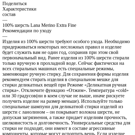
Поделиться
Характеристики
состав
—
100% шерсть Lana Merino Extra Fine
Рекомендации по уходу
—
Изделия из 100% шерсти требуют особого ухода. Необходимо
придерживаться некоторых несложных правил и изделие
будет служить вам не один год, сохранив при этом свой
первоначальный вид. Ранее изделия из 100% шерсти стирали
только вручную в прохладной воде. Сейчас фактически на
всех стиральных машинах есть специальные режимы,
заменяющие ручную стирку. Для сохранения формы изделия
рекомендуем стирать изделия в специальном мешке для
стирки деликатных вещей при Режиме «Деликатная ручная
стирка». Отключите функцию «Отжим». Температура «cold»
или 30 градусов(ни в коем случае не выше, иначе рискуете
получить изделие на размер меньше). Используйте только
специальные шампуни для деликатной стирки изделий из
шерсти с ланолином – он покрывает волокна шерсти, не
допуская загрязнения, а также придает изделиям прочность,
шелковистость и долговечность. Универсальные средства для
стирки не подходят, они имеют в составе агрессивные
компоненты, которые могут испортить вещь. Если изделие