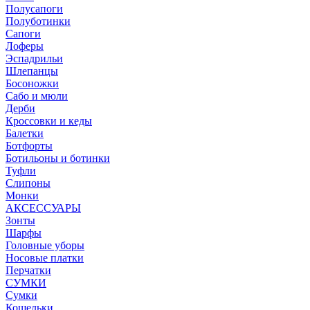
Полусапоги
Полуботинки
Сапоги
Лоферы
Эспадрильи
Шлепанцы
Босоножки
Сабо и мюли
Дерби
Кроссовки и кеды
Балетки
Ботфорты
Ботильоны и ботинки
Туфли
Слипоны
Монки
АКСЕССУАРЫ
Зонты
Шарфы
Головные уборы
Носовые платки
Перчатки
СУМКИ
Сумки
Кошельки