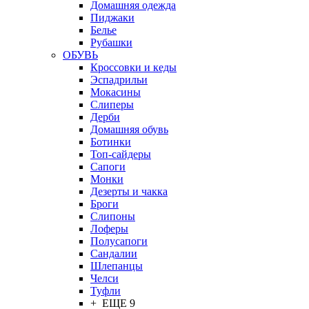
Домашняя одежда
Пиджаки
Белье
Рубашки
ОБУВЬ
Кроссовки и кеды
Эспадрильи
Мокасины
Слиперы
Дерби
Домашняя обувь
Ботинки
Топ-сайдеры
Сапоги
Монки
Дезерты и чакка
Броги
Слипоны
Лоферы
Полусапоги
Сандалии
Шлепанцы
Челси
Туфли
+ ЕЩЕ 9