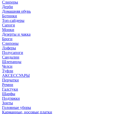
Слиперы
Дерби
Домашняя обувь
Ботинки
Топ-сайдеры
Сапоги
Монки
Дезерты и чакка
Броги
Слипоны
Лоферы
Полусапоги
Сандалии
Шлепанцы
Челси
Туфли
АКСЕССУАРЫ
Перчатки
Ремни
Галстуки
Шарфы
Подтяжки
Зонты
Головные уборы
Карманные, носовые платки