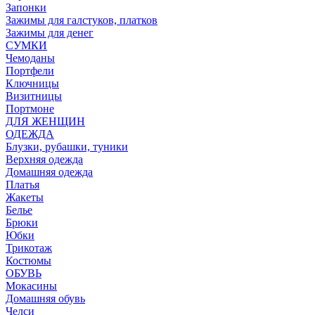
Запонки
Зажимы для галстуков, платков
Зажимы для денег
СУМКИ
Чемоданы
Портфели
Ключницы
Визитницы
Портмоне
ДЛЯ ЖЕНЩИН
ОДЕЖДА
Блузки, рубашки, туники
Верхняя одежда
Домашняя одежда
Платья
Жакеты
Белье
Брюки
Юбки
Трикотаж
Костюмы
ОБУВЬ
Мокасины
Домашняя обувь
Челси