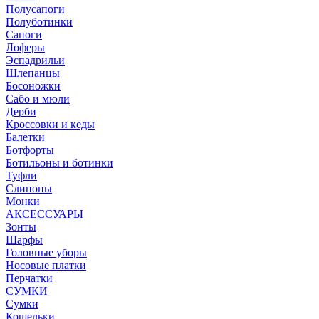
Полусапоги
Полуботинки
Сапоги
Лоферы
Эспадрильи
Шлепанцы
Босоножки
Сабо и мюли
Дерби
Кроссовки и кеды
Балетки
Ботфорты
Ботильоны и ботинки
Туфли
Слипоны
Монки
АКСЕССУАРЫ
Зонты
Шарфы
Головные уборы
Носовые платки
Перчатки
СУМКИ
Сумки
Кошельки