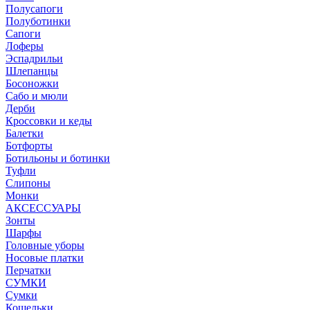
Полусапоги
Полуботинки
Сапоги
Лоферы
Эспадрильи
Шлепанцы
Босоножки
Сабо и мюли
Дерби
Кроссовки и кеды
Балетки
Ботфорты
Ботильоны и ботинки
Туфли
Слипоны
Монки
АКСЕССУАРЫ
Зонты
Шарфы
Головные уборы
Носовые платки
Перчатки
СУМКИ
Сумки
Кошельки