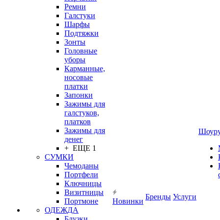
Ремни
Галстуки
Шарфы
Подтяжки
Зонты
Головные
уборы
Карманные,
носовые
платки
Запонки
Зажимы для
галстуков,
платков
Зажимы для
Шоур
денег
+ ЕЩЕ 1
СУМКИ
Чемоданы
Портфели
Ключницы
Визитницы
Бренды
Услуги
Портмоне
Новинки
ОДЕЖДА
Блузки,