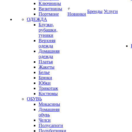
Ключницы
Визитницы
Бренды
Услуги
Портмоне
Новинки
ОДЕЖДА
Блузки,
рубашки,
туники
Верхняя
одежда
Домашняя
одежда
Платья
Жакеты
Белье
Брюки
Юбки
Трикотаж
Костюмы
ОБУВЬ
Мокасины
Домашняя
обувь
Челси
Полусапоги
Полуботинки