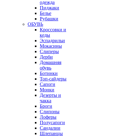
одежда
Пиджаки
Белье
Рубашки
ОБУВЬ
Кроссовки и
кеды
Эспадрильи
Мокасины
Слиперы
Дерби
Домашняя
обувь
Ботинки
Топ-сайдеры
Сапоги
Монки
Дезерты и
чакка
Броги
Слипоны
Лоферы
Полусапоги
Сандалии
Шлепанцы