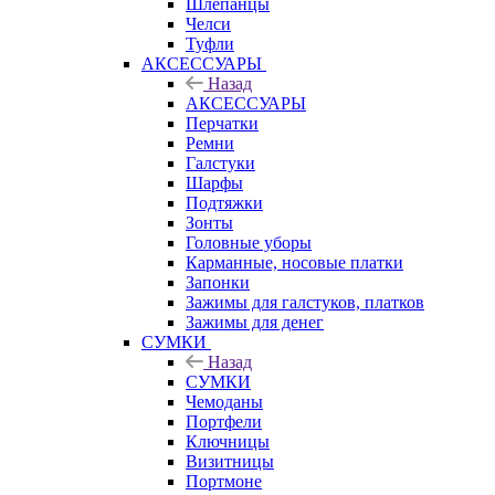
Шлепанцы
Челси
Туфли
АКСЕССУАРЫ
Назад
АКСЕССУАРЫ
Перчатки
Ремни
Галстуки
Шарфы
Подтяжки
Зонты
Головные уборы
Карманные, носовые платки
Запонки
Зажимы для галстуков, платков
Зажимы для денег
СУМКИ
Назад
СУМКИ
Чемоданы
Портфели
Ключницы
Визитницы
Портмоне