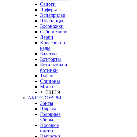
Сапоги
Лоферы
Эспадрильи
Шлепанцы
Босоножки
Сабо и мюли
Дерби
Кроссовки и
кеды
Балетки
Ботфорты
Ботильоны и
ботинки
Туфли
Слипоны
Монки
+ ЕЩЕ 9
АКСЕССУАРЫ
Зонты
Шарфы
Головные
уборы
Носовые
платки
Перчатки