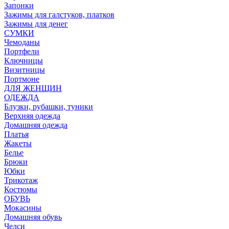
Запонки
Зажимы для галстуков, платков
Зажимы для денег
СУМКИ
Чемоданы
Портфели
Ключницы
Визитницы
Портмоне
ДЛЯ ЖЕНЩИН
ОДЕЖДА
Блузки, рубашки, туники
Верхняя одежда
Домашняя одежда
Платья
Жакеты
Белье
Брюки
Юбки
Трикотаж
Костюмы
ОБУВЬ
Мокасины
Домашняя обувь
Челси