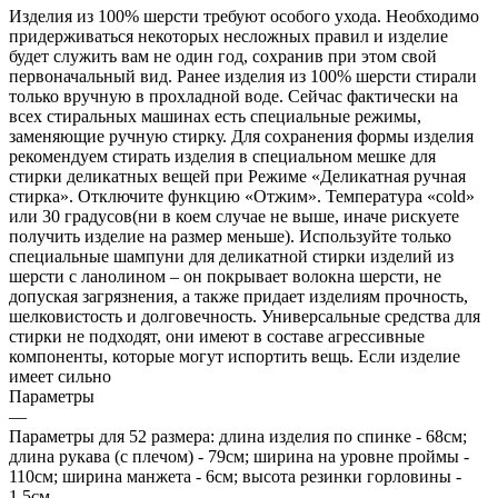
Изделия из 100% шерсти требуют особого ухода. Необходимо
придерживаться некоторых несложных правил и изделие
будет служить вам не один год, сохранив при этом свой
первоначальный вид. Ранее изделия из 100% шерсти стирали
только вручную в прохладной воде. Сейчас фактически на
всех стиральных машинах есть специальные режимы,
заменяющие ручную стирку. Для сохранения формы изделия
рекомендуем стирать изделия в специальном мешке для
стирки деликатных вещей при Режиме «Деликатная ручная
стирка». Отключите функцию «Отжим». Температура «cold»
или 30 градусов(ни в коем случае не выше, иначе рискуете
получить изделие на размер меньше). Используйте только
специальные шампуни для деликатной стирки изделий из
шерсти с ланолином – он покрывает волокна шерсти, не
допуская загрязнения, а также придает изделиям прочность,
шелковистость и долговечность. Универсальные средства для
стирки не подходят, они имеют в составе агрессивные
компоненты, которые могут испортить вещь. Если изделие
имеет сильно
Параметры
—
Параметры для 52 размера: длина изделия по спинке - 68см;
длина рукава (с плечом) - 79см; ширина на уровне проймы -
110см; ширина манжета - 6см; высота резинки горловины -
1,5см.