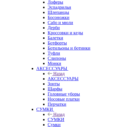
Лоферы
Эспадрильи
Шлепанцы
Босоножки
Сабо и мюли
Дерби
Кроссовки и кеды
Балетки
Ботфорты
Ботильоны и ботинки
Туфли
Слипоны
Монки
АКСЕССУАРЫ
Назад
АКСЕССУАРЫ
Зонты
Шарфы
Головные уборы
Носовые платки
Перчатки
СУМКИ
Назад
СУМКИ
Сумки