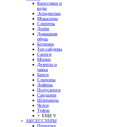
Кроссовки и
кеды
Эспадрильи
Мокасины
Слиперы
Дерби
Домашняя
обувь
Ботинки
Топ-сайдеры
Сапоги
Монки
Дезерты и
чакка
Броги
Слипоны
Лоферы
Полусапоги
Сандалии
Шлепанцы
Челси
Туфли
+ ЕЩЕ 9
АКСЕССУАРЫ
Перчатки