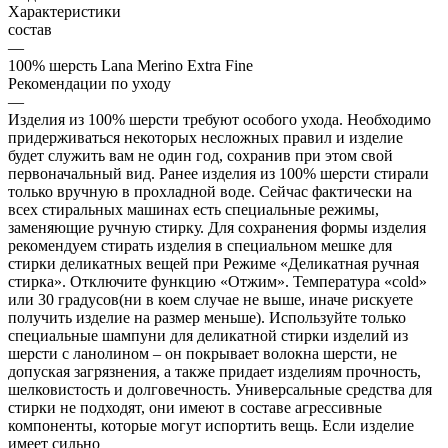
Характеристики
состав
—
100% шерсть Lana Merino Extra Fine
Рекомендации по уходу
—
Изделия из 100% шерсти требуют особого ухода. Необходимо
придерживаться некоторых несложных правил и изделие
будет служить вам не один год, сохранив при этом свой
первоначальный вид. Ранее изделия из 100% шерсти стирали
только вручную в прохладной воде. Сейчас фактически на
всех стиральных машинах есть специальные режимы,
заменяющие ручную стирку. Для сохранения формы изделия
рекомендуем стирать изделия в специальном мешке для
стирки деликатных вещей при Режиме «Деликатная ручная
стирка». Отключите функцию «Отжим». Температура «cold»
или 30 градусов(ни в коем случае не выше, иначе рискуете
получить изделие на размер меньше). Используйте только
специальные шампуни для деликатной стирки изделий из
шерсти с ланолином – он покрывает волокна шерсти, не
допуская загрязнения, а также придает изделиям прочность,
шелковистость и долговечность. Универсальные средства для
стирки не подходят, они имеют в составе агрессивные
компоненты, которые могут испортить вещь. Если изделие
имеет сильно