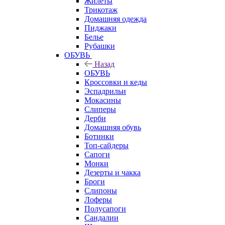
Жилеты
Трикотаж
Домашняя одежда
Пиджаки
Белье
Рубашки
ОБУВЬ
Назад
ОБУВЬ
Кроссовки и кеды
Эспадрильи
Мокасины
Слиперы
Дерби
Домашняя обувь
Ботинки
Топ-сайдеры
Сапоги
Монки
Дезерты и чакка
Броги
Слипоны
Лоферы
Полусапоги
Сандалии