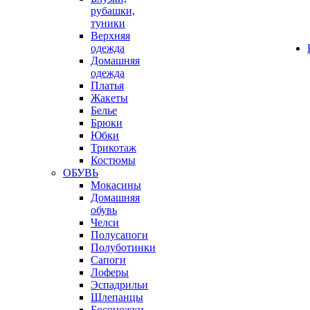
рубашки,
туники
Верхняя
одежда
Домашняя
одежда
Платья
Жакеты
Белье
Брюки
Юбки
Трикотаж
Костюмы
ОБУВЬ
Мокасины
Домашняя
обувь
Челси
Полусапоги
Полуботинки
Сапоги
Лоферы
Эспадрильи
Шлепанцы
Босоножки