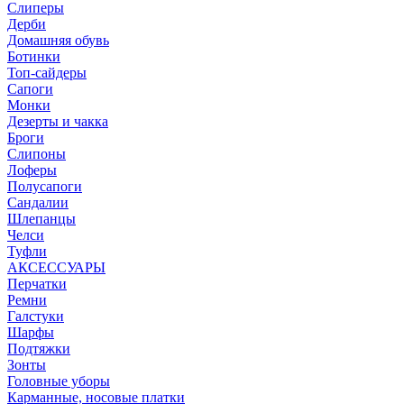
Слиперы
Дерби
Домашняя обувь
Ботинки
Топ-сайдеры
Сапоги
Монки
Дезерты и чакка
Броги
Слипоны
Лоферы
Полусапоги
Сандалии
Шлепанцы
Челси
Туфли
АКСЕССУАРЫ
Перчатки
Ремни
Галстуки
Шарфы
Подтяжки
Зонты
Головные уборы
Карманные, носовые платки