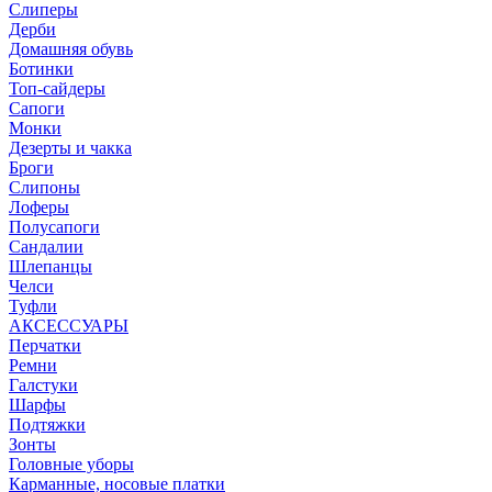
Слиперы
Дерби
Домашняя обувь
Ботинки
Топ-сайдеры
Сапоги
Монки
Дезерты и чакка
Броги
Слипоны
Лоферы
Полусапоги
Сандалии
Шлепанцы
Челси
Туфли
АКСЕССУАРЫ
Перчатки
Ремни
Галстуки
Шарфы
Подтяжки
Зонты
Головные уборы
Карманные, носовые платки