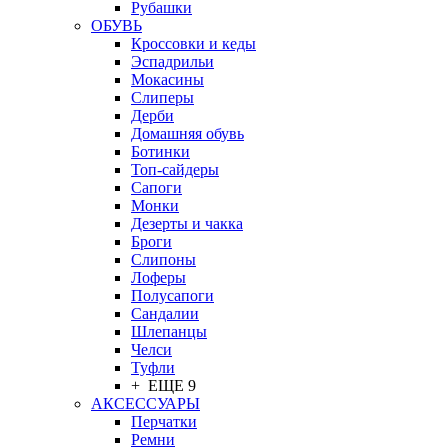
Рубашки
ОБУВЬ
Кроссовки и кеды
Эспадрильи
Мокасины
Слиперы
Дерби
Домашняя обувь
Ботинки
Топ-сайдеры
Сапоги
Монки
Дезерты и чакка
Броги
Слипоны
Лоферы
Полусапоги
Сандалии
Шлепанцы
Челси
Туфли
+ ЕЩЕ 9
АКСЕССУАРЫ
Перчатки
Ремни