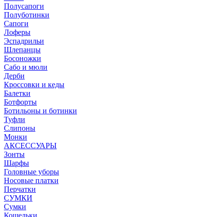
Полусапоги
Полуботинки
Сапоги
Лоферы
Эспадрильи
Шлепанцы
Босоножки
Сабо и мюли
Дерби
Кроссовки и кеды
Балетки
Ботфорты
Ботильоны и ботинки
Туфли
Слипоны
Монки
АКСЕССУАРЫ
Зонты
Шарфы
Головные уборы
Носовые платки
Перчатки
СУМКИ
Сумки
Кошельки