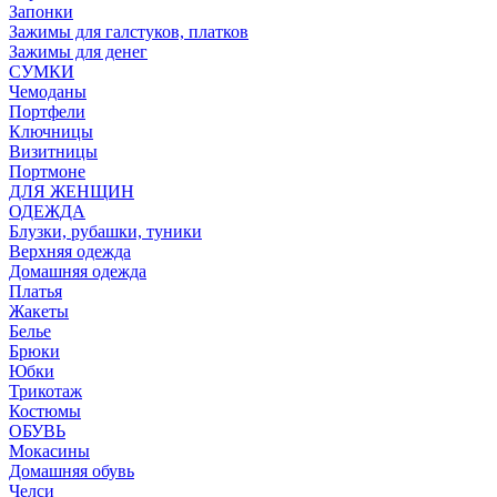
Запонки
Зажимы для галстуков, платков
Зажимы для денег
СУМКИ
Чемоданы
Портфели
Ключницы
Визитницы
Портмоне
ДЛЯ ЖЕНЩИН
ОДЕЖДА
Блузки, рубашки, туники
Верхняя одежда
Домашняя одежда
Платья
Жакеты
Белье
Брюки
Юбки
Трикотаж
Костюмы
ОБУВЬ
Мокасины
Домашняя обувь
Челси