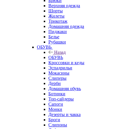
Брюки
Верхняя одежда
Шорты
Жилеты
Трикотаж
Домашняя одежда
Пиджаки
Белье
Рубашки
ОБУВЬ
Назад
ОБУВЬ
Кроссовки и кеды
Эспадрильи
Мокасины
Слиперы
Дерби
Домашняя обувь
Ботинки
Топ-сайдеры
Сапоги
Монки
Дезерты и чакка
Броги
Слипоны