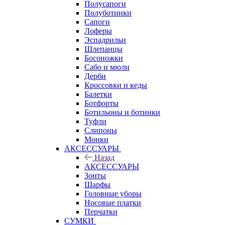
Полусапоги
Полуботинки
Сапоги
Лоферы
Эспадрильи
Шлепанцы
Босоножки
Сабо и мюли
Дерби
Кроссовки и кеды
Балетки
Ботфорты
Ботильоны и ботинки
Туфли
Слипоны
Монки
АКСЕССУАРЫ
Назад
АКСЕССУАРЫ
Зонты
Шарфы
Головные уборы
Носовые платки
Перчатки
СУМКИ