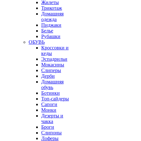
Жилеты
Трикотаж
Домашняя
одежда
Пиджаки
Белье
Рубашки
ОБУВЬ
Кроссовки и
кеды
Эспадрильи
Мокасины
Слиперы
Дерби
Домашняя
обувь
Ботинки
Топ-сайдеры
Сапоги
Монки
Дезерты и
чакка
Броги
Слипоны
Лоферы