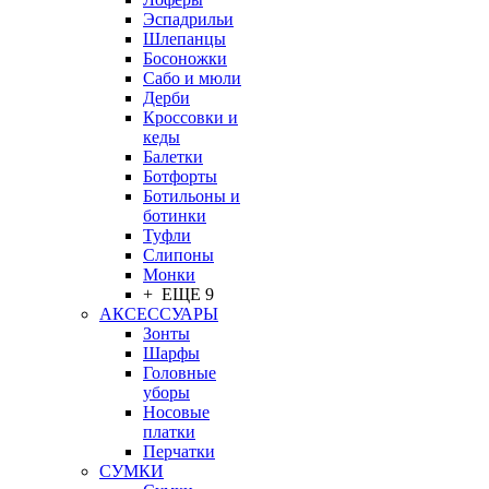
Эспадрильи
Шлепанцы
Босоножки
Сабо и мюли
Дерби
Кроссовки и
кеды
Балетки
Ботфорты
Ботильоны и
ботинки
Туфли
Слипоны
Монки
+ ЕЩЕ 9
АКСЕССУАРЫ
Зонты
Шарфы
Головные
уборы
Носовые
платки
Перчатки
СУМКИ