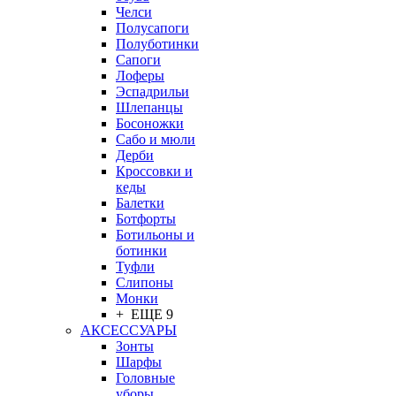
Челси
Полусапоги
Полуботинки
Сапоги
Лоферы
Эспадрильи
Шлепанцы
Босоножки
Сабо и мюли
Дерби
Кроссовки и
кеды
Балетки
Ботфорты
Ботильоны и
ботинки
Туфли
Слипоны
Монки
+ ЕЩЕ 9
АКСЕССУАРЫ
Зонты
Шарфы
Головные
уборы