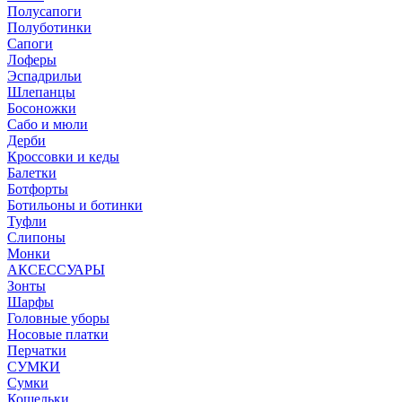
Полусапоги
Полуботинки
Сапоги
Лоферы
Эспадрильи
Шлепанцы
Босоножки
Сабо и мюли
Дерби
Кроссовки и кеды
Балетки
Ботфорты
Ботильоны и ботинки
Туфли
Слипоны
Монки
АКСЕССУАРЫ
Зонты
Шарфы
Головные уборы
Носовые платки
Перчатки
СУМКИ
Сумки
Кошельки