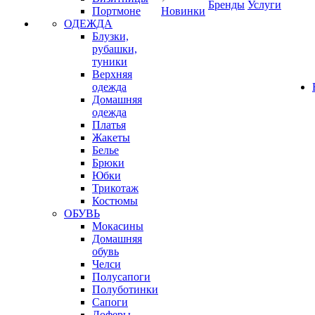
Бренды
Услуги
Портмоне
Новинки
ОДЕЖДА
Блузки,
рубашки,
туники
Верхняя
одежда
Домашняя
одежда
Платья
Жакеты
Белье
Брюки
Юбки
Трикотаж
Костюмы
ОБУВЬ
Мокасины
Домашняя
обувь
Челси
Полусапоги
Полуботинки
Сапоги
Лоферы