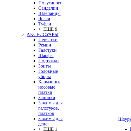
Полусапоги
Сандалии
Шлепанцы
Челси
Туфли
+ ЕЩЕ 9
АКСЕССУАРЫ
Перчатки
Ремни
Галстуки
Шарфы
Подтяжки
Зонты
Головные
уборы
Карманные,
носовые
платки
Запонки
Зажимы для
галстуков,
платков
Зажимы для
Шоур
денег
+ ЕЩЕ 1