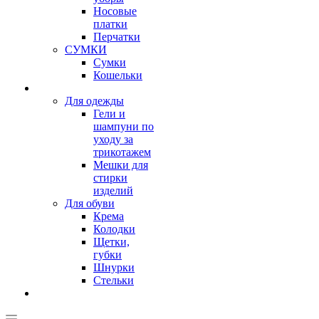
Носовые
платки
Перчатки
СУМКИ
Сумки
Кошельки
Для одежды
Гели и
шампуни по
уходу за
трикотажем
Мешки для
стирки
изделий
Для обуви
Крема
Колодки
Щетки,
губки
Шнурки
Стельки