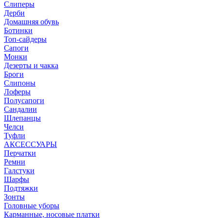
Слиперы
Дерби
Домашняя обувь
Ботинки
Топ-сайдеры
Сапоги
Монки
Дезерты и чакка
Броги
Слипоны
Лоферы
Полусапоги
Сандалии
Шлепанцы
Челси
Туфли
АКСЕССУАРЫ
Перчатки
Ремни
Галстуки
Шарфы
Подтяжки
Зонты
Головные уборы
Карманные, носовые платки