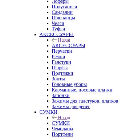
Лоферы
Полусапоги
Сандалии
Шлепанцы
Челси
Туфли
АКСЕССУАРЫ
Назад
АКСЕССУАРЫ
Перчатки
Ремни
Галстуки
Шарфы
Подтяжки
Зонты
Головные уборы
Карманные, носовые платки
Запонки
Зажимы для галстуков, платков
Зажимы для денег
СУМКИ
Назад
СУМКИ
Чемоданы
Портфели