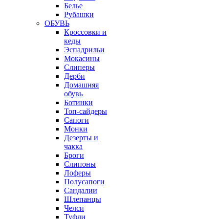
Белье
Рубашки
ОБУВЬ
Кроссовки и
кеды
Эспадрильи
Мокасины
Слиперы
Дерби
Домашняя
обувь
Ботинки
Топ-сайдеры
Сапоги
Монки
Дезерты и
чакка
Броги
Слипоны
Лоферы
Полусапоги
Сандалии
Шлепанцы
Челси
Туфли