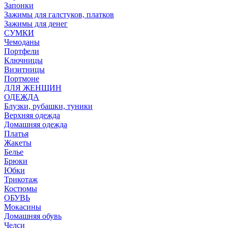
Запонки
Зажимы для галстуков, платков
Зажимы для денег
СУМКИ
Чемоданы
Портфели
Ключницы
Визитницы
Портмоне
ДЛЯ ЖЕНЩИН
ОДЕЖДА
Блузки, рубашки, туники
Верхняя одежда
Домашняя одежда
Платья
Жакеты
Белье
Брюки
Юбки
Трикотаж
Костюмы
ОБУВЬ
Мокасины
Домашняя обувь
Челси