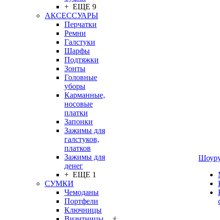
+ ЕЩЕ 9
АКСЕССУАРЫ
Перчатки
Ремни
Галстуки
Шарфы
Подтяжки
Зонты
Головные
уборы
Карманные,
носовые
платки
Запонки
Зажимы для
галстуков,
платков
Зажимы для
Шоур
денег
+ ЕЩЕ 1
СУМКИ
Чемоданы
Портфели
Ключницы
Визитницы