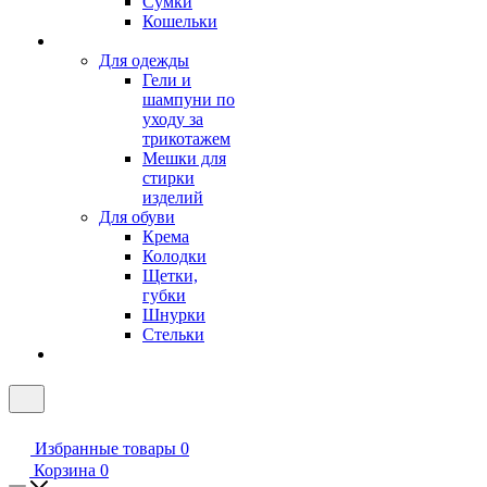
Сумки
Кошельки
Для одежды
Гели и
шампуни по
уходу за
трикотажем
Мешки для
стирки
изделий
Для обуви
Крема
Колодки
Щетки,
губки
Шнурки
Стельки
Избранные товары
0
Корзина
0