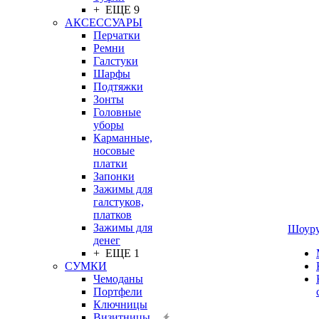
+ ЕЩЕ 9
АКСЕССУАРЫ
Перчатки
Ремни
Галстуки
Шарфы
Подтяжки
Зонты
Головные
уборы
Карманные,
носовые
платки
Запонки
Зажимы для
галстуков,
платков
Зажимы для
Шоур
денег
+ ЕЩЕ 1
СУМКИ
Чемоданы
Портфели
Ключницы
Визитницы