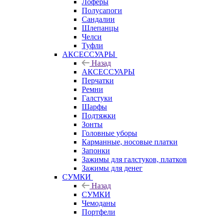
Лоферы
Полусапоги
Сандалии
Шлепанцы
Челси
Туфли
АКСЕССУАРЫ
Назад
АКСЕССУАРЫ
Перчатки
Ремни
Галстуки
Шарфы
Подтяжки
Зонты
Головные уборы
Карманные, носовые платки
Запонки
Зажимы для галстуков, платков
Зажимы для денег
СУМКИ
Назад
СУМКИ
Чемоданы
Портфели