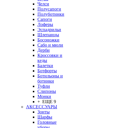
Челси
Полусапоги
Полуботинки
Сапоги
Лоферы
Эспадрильи
Шлепанцы
Босоножки
Сабо и мюли
Дерби
Кроссовки и
кеды
Балетки
Ботфорты
Ботильоны и
ботинки
Туфли
Слипоны
Монки
+ ЕЩЕ 9
АКСЕССУАРЫ
Зонты
Шарфы
Головные
уборы