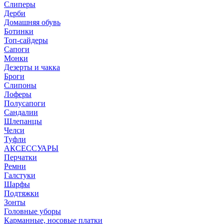
Слиперы
Дерби
Домашняя обувь
Ботинки
Топ-сайдеры
Сапоги
Монки
Дезерты и чакка
Броги
Слипоны
Лоферы
Полусапоги
Сандалии
Шлепанцы
Челси
Туфли
АКСЕССУАРЫ
Перчатки
Ремни
Галстуки
Шарфы
Подтяжки
Зонты
Головные уборы
Карманные, носовые платки