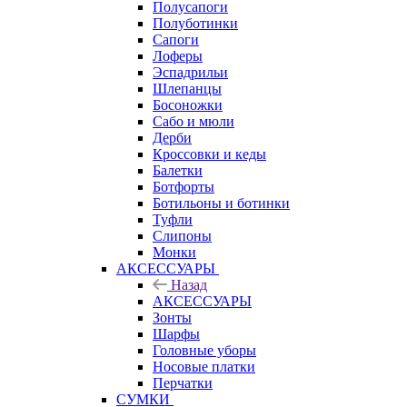
Полусапоги
Полуботинки
Сапоги
Лоферы
Эспадрильи
Шлепанцы
Босоножки
Сабо и мюли
Дерби
Кроссовки и кеды
Балетки
Ботфорты
Ботильоны и ботинки
Туфли
Слипоны
Монки
АКСЕССУАРЫ
Назад
АКСЕССУАРЫ
Зонты
Шарфы
Головные уборы
Носовые платки
Перчатки
СУМКИ