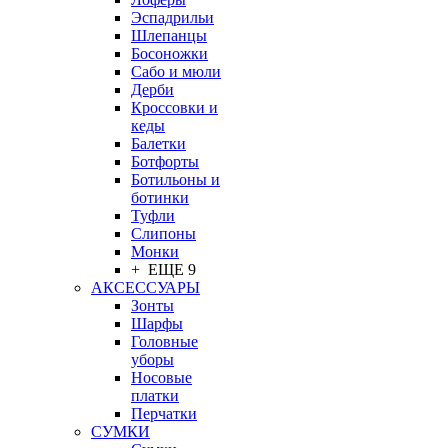
Эспадрильи
Шлепанцы
Босоножки
Сабо и мюли
Дерби
Кроссовки и
кеды
Балетки
Ботфорты
Ботильоны и
ботинки
Туфли
Слипоны
Монки
+ ЕЩЕ 9
АКСЕССУАРЫ
Зонты
Шарфы
Головные
уборы
Носовые
платки
Перчатки
СУМКИ