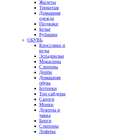
Жилеты
Трикотаж
Домашняя
одежда
Пиджаки
Белье
Рубашки
ОБУВЬ
Кроссовки и
кеды
Эспадрильи
Мокасины
Слиперы
Дерби
Домашняя
обувь
Ботинки
Топ-сайдеры
Сапоги
Монки
Дезерты и
чакка
Броги
Слипоны
Лоферы