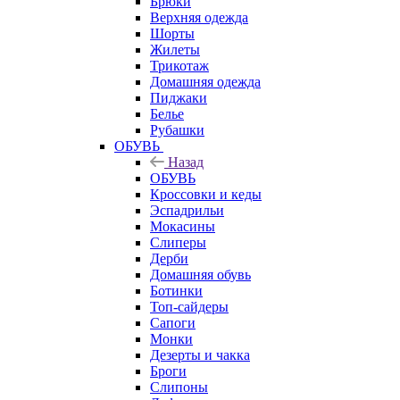
Брюки
Верхняя одежда
Шорты
Жилеты
Трикотаж
Домашняя одежда
Пиджаки
Белье
Рубашки
ОБУВЬ
Назад
ОБУВЬ
Кроссовки и кеды
Эспадрильи
Мокасины
Слиперы
Дерби
Домашняя обувь
Ботинки
Топ-сайдеры
Сапоги
Монки
Дезерты и чакка
Броги
Слипоны