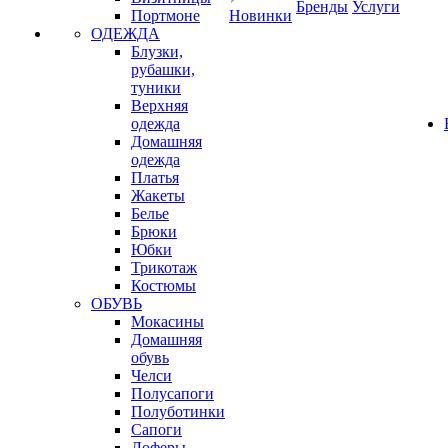
Бренды
Услуги
Портмоне
Новинки
ОДЕЖДА
Блузки,
рубашки,
туники
Верхняя
одежда
Домашняя
одежда
Платья
Жакеты
Белье
Брюки
Юбки
Трикотаж
Костюмы
ОБУВЬ
Мокасины
Домашняя
обувь
Челси
Полусапоги
Полуботинки
Сапоги
Лоферы