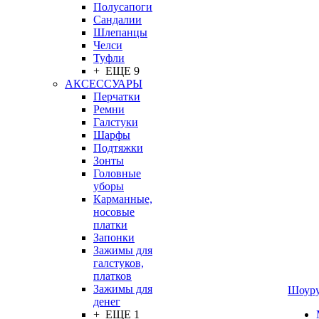
Полусапоги
Сандалии
Шлепанцы
Челси
Туфли
+ ЕЩЕ 9
АКСЕССУАРЫ
Перчатки
Ремни
Галстуки
Шарфы
Подтяжки
Зонты
Головные
уборы
Карманные,
носовые
платки
Запонки
Зажимы для
галстуков,
платков
Зажимы для
Шоур
денег
+ ЕЩЕ 1