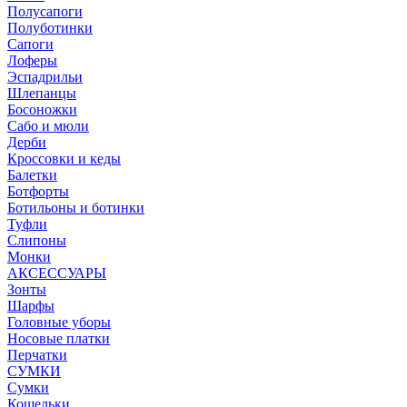
Полусапоги
Полуботинки
Сапоги
Лоферы
Эспадрильи
Шлепанцы
Босоножки
Сабо и мюли
Дерби
Кроссовки и кеды
Балетки
Ботфорты
Ботильоны и ботинки
Туфли
Слипоны
Монки
АКСЕССУАРЫ
Зонты
Шарфы
Головные уборы
Носовые платки
Перчатки
СУМКИ
Сумки
Кошельки