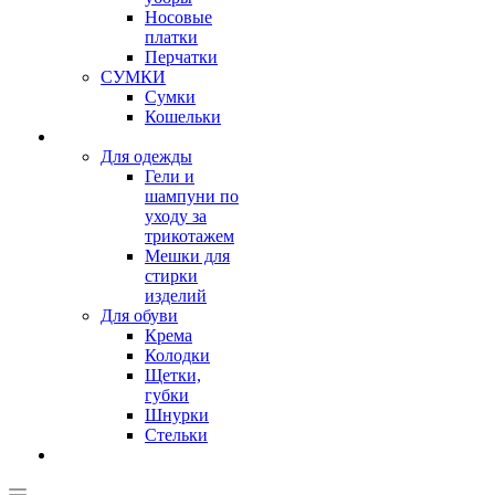
Носовые
платки
Перчатки
СУМКИ
Сумки
Кошельки
Для одежды
Гели и
шампуни по
уходу за
трикотажем
Мешки для
стирки
изделий
Для обуви
Крема
Колодки
Щетки,
губки
Шнурки
Стельки