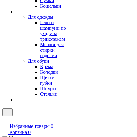
Сумки
Кошельки
Для одежды
Гели и
шампуни по
уходу за
трикотажем
Мешки для
стирки
изделий
Для обуви
Крема
Колодки
Щетки,
губки
Шнурки
Стельки
Избранные товары
0
Корзина
0