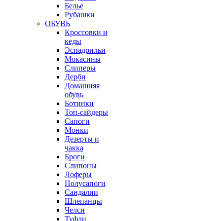
Белье
Рубашки
ОБУВЬ
Кроссовки и
кеды
Эспадрильи
Мокасины
Слиперы
Дерби
Домашняя
обувь
Ботинки
Топ-сайдеры
Сапоги
Монки
Дезерты и
чакка
Броги
Слипоны
Лоферы
Полусапоги
Сандалии
Шлепанцы
Челси
Туфли