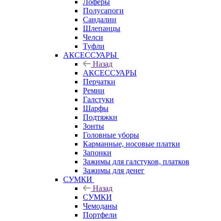
Лоферы
Полусапоги
Сандалии
Шлепанцы
Челси
Туфли
АКСЕССУАРЫ
Назад
АКСЕССУАРЫ
Перчатки
Ремни
Галстуки
Шарфы
Подтяжки
Зонты
Головные уборы
Карманные, носовые платки
Запонки
Зажимы для галстуков, платков
Зажимы для денег
СУМКИ
Назад
СУМКИ
Чемоданы
Портфели