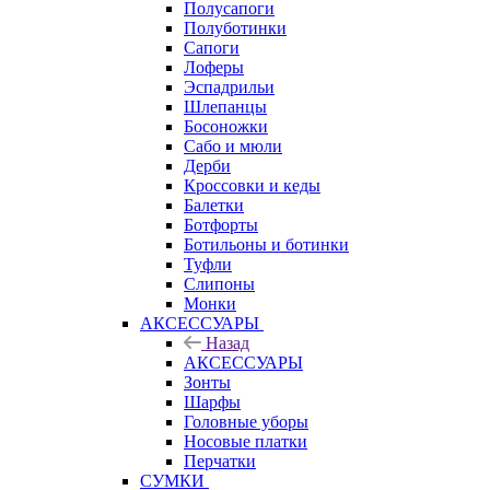
Полусапоги
Полуботинки
Сапоги
Лоферы
Эспадрильи
Шлепанцы
Босоножки
Сабо и мюли
Дерби
Кроссовки и кеды
Балетки
Ботфорты
Ботильоны и ботинки
Туфли
Слипоны
Монки
АКСЕССУАРЫ
Назад
АКСЕССУАРЫ
Зонты
Шарфы
Головные уборы
Носовые платки
Перчатки
СУМКИ