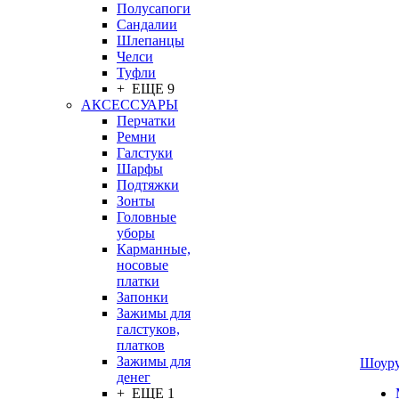
Полусапоги
Сандалии
Шлепанцы
Челси
Туфли
+ ЕЩЕ 9
АКСЕССУАРЫ
Перчатки
Ремни
Галстуки
Шарфы
Подтяжки
Зонты
Головные
уборы
Карманные,
носовые
платки
Запонки
Зажимы для
галстуков,
платков
Зажимы для
Шоур
денег
+ ЕЩЕ 1