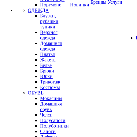
Бренды
Услуги
Портмоне
Новинки
ОДЕЖДА
Блузки,
рубашки,
туники
Верхняя
одежда
Домашняя
одежда
Платья
Жакеты
Белье
Брюки
Юбки
Трикотаж
Костюмы
ОБУВЬ
Мокасины
Домашняя
обувь
Челси
Полусапоги
Полуботинки
Сапоги
Лоферы