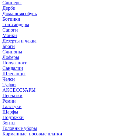
Слиперы
Дерби
Домашняя обувь
Ботинки
Топ-сайдеры
Сапоги
Монки
Дезерты и чакка
Броги
Слипоны
Лоферы
Полусапоги
Сандалии
Шлепанцы
Челси
Туфли
АКСЕССУАРЫ
Перчатки
Ремни
Галстуки
Шарфы
Подтяжки
Зонты
Головные уборы
Карманные, носовые платки