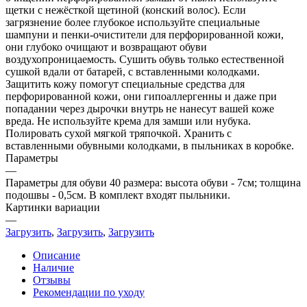
щетки с нежёсткой щетиной (конский волос). Если
загрязнение более глубокое используйте специальные
шампуни и пенки-очистители для перфорированной кожи,
они глубоко очищают и возвращают обуви
воздухопроницаемость. Сушить обувь только естественной
сушкой вдали от батарей, с вставленными колодками.
Защитить кожу помогут специальные средства для
перфорированной кожи, они гипоаллергенны и даже при
попадании через дырочки внутрь не нанесут вашей коже
вреда. Не используйте крема для замши или нубука.
Полировать сухой мягкой тряпочкой. Хранить с
вставленными обувными колодками, в пыльниках в коробке.
Параметры
—
Параметры для обуви 40 размера: высота обуви - 7см; толщина
подошвы - 0,5см. В комплект входят пыльники.
Картинки вариации
—
Загрузить
,
Загрузить
,
Загрузить
Описание
Наличие
Отзывы
Рекомендации по уходу