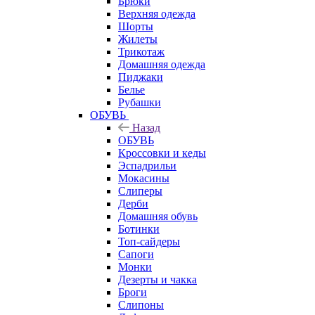
Брюки
Верхняя одежда
Шорты
Жилеты
Трикотаж
Домашняя одежда
Пиджаки
Белье
Рубашки
ОБУВЬ
Назад
ОБУВЬ
Кроссовки и кеды
Эспадрильи
Мокасины
Слиперы
Дерби
Домашняя обувь
Ботинки
Топ-сайдеры
Сапоги
Монки
Дезерты и чакка
Броги
Слипоны