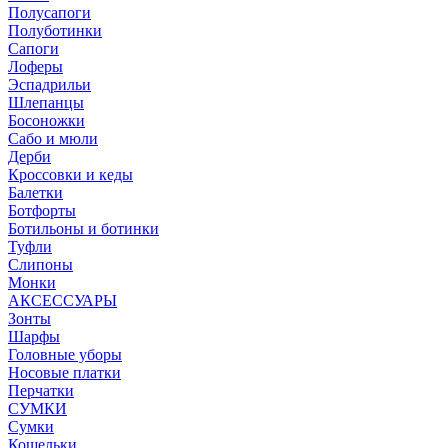
Полусапоги
Полуботинки
Сапоги
Лоферы
Эспадрильи
Шлепанцы
Босоножки
Сабо и мюли
Дерби
Кроссовки и кеды
Балетки
Ботфорты
Ботильоны и ботинки
Туфли
Слипоны
Монки
АКСЕССУАРЫ
Зонты
Шарфы
Головные уборы
Носовые платки
Перчатки
СУМКИ
Сумки
Кошельки