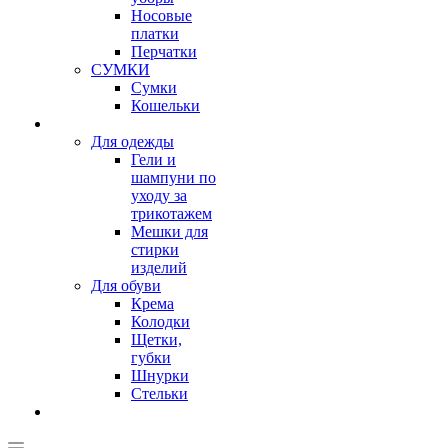
Носовые
платки
Перчатки
СУМКИ
Сумки
Кошельки
Для одежды
Гели и
шампуни по
уходу за
трикотажем
Мешки для
стирки
изделий
Для обуви
Крема
Колодки
Щетки,
губки
Шнурки
Стельки