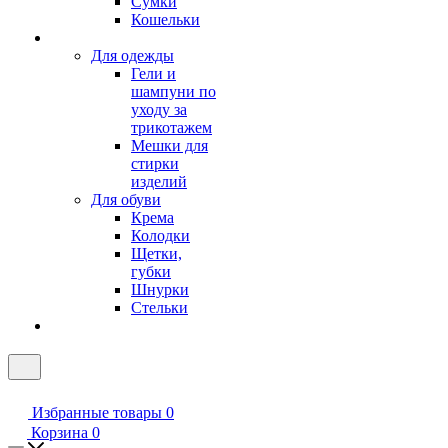
Сумки
Кошельки
Для одежды
Гели и
шампуни по
уходу за
трикотажем
Мешки для
стирки
изделий
Для обуви
Крема
Колодки
Щетки,
губки
Шнурки
Стельки
Избранные товары
0
Корзина
0