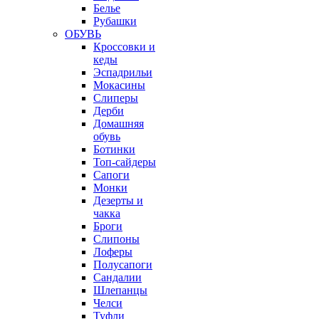
Белье
Рубашки
ОБУВЬ
Кроссовки и
кеды
Эспадрильи
Мокасины
Слиперы
Дерби
Домашняя
обувь
Ботинки
Топ-сайдеры
Сапоги
Монки
Дезерты и
чакка
Броги
Слипоны
Лоферы
Полусапоги
Сандалии
Шлепанцы
Челси
Туфли