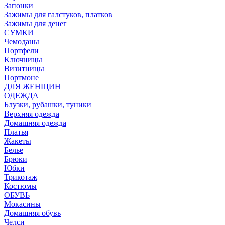
Запонки
Зажимы для галстуков, платков
Зажимы для денег
СУМКИ
Чемоданы
Портфели
Ключницы
Визитницы
Портмоне
ДЛЯ ЖЕНЩИН
ОДЕЖДА
Блузки, рубашки, туники
Верхняя одежда
Домашняя одежда
Платья
Жакеты
Белье
Брюки
Юбки
Трикотаж
Костюмы
ОБУВЬ
Мокасины
Домашняя обувь
Челси