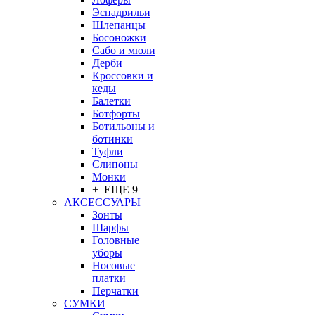
Эспадрильи
Шлепанцы
Босоножки
Сабо и мюли
Дерби
Кроссовки и
кеды
Балетки
Ботфорты
Ботильоны и
ботинки
Туфли
Слипоны
Монки
+ ЕЩЕ 9
АКСЕССУАРЫ
Зонты
Шарфы
Головные
уборы
Носовые
платки
Перчатки
СУМКИ