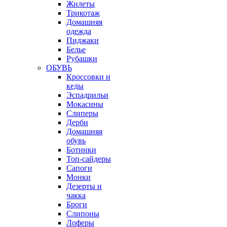
Жилеты
Трикотаж
Домашняя
одежда
Пиджаки
Белье
Рубашки
ОБУВЬ
Кроссовки и
кеды
Эспадрильи
Мокасины
Слиперы
Дерби
Домашняя
обувь
Ботинки
Топ-сайдеры
Сапоги
Монки
Дезерты и
чакка
Броги
Слипоны
Лоферы