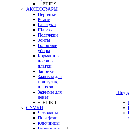
+ ЕЩЕ 9
АКСЕССУАРЫ
Перчатки
Ремни
Галстуки
Шарфы
Подтяжки
Зонты
Головные
уборы
Карманные,
носовые
платки
Запонки
Зажимы для
галстуков,
платков
Зажимы для
Шоур
денег
+ ЕЩЕ 1
СУМКИ
Чемоданы
Портфели
Ключницы
Визитницы