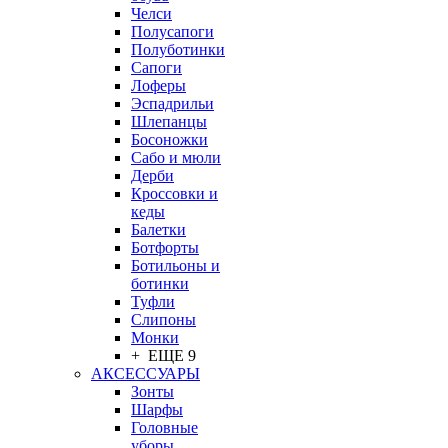
Челси
Полусапоги
Полуботинки
Сапоги
Лоферы
Эспадрильи
Шлепанцы
Босоножки
Сабо и мюли
Дерби
Кроссовки и
кеды
Балетки
Ботфорты
Ботильоны и
ботинки
Туфли
Слипоны
Монки
+ ЕЩЕ 9
АКСЕССУАРЫ
Зонты
Шарфы
Головные
уборы