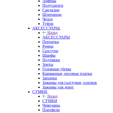
Лоферы
Полусапоги
Сандалии
Шлепанцы
Челси
Туфли
АКСЕССУАРЫ
Назад
АКСЕССУАРЫ
Перчатки
Ремни
Галстуки
Шарфы
Подтяжки
Зонты
Головные уборы
Карманные, носовые платки
Запонки
Зажимы для галстуков, платков
Зажимы для денег
СУМКИ
Назад
СУМКИ
Чемоданы
Портфели