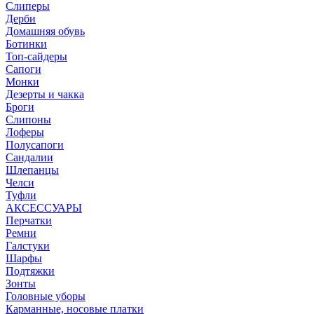
Слиперы
Дерби
Домашняя обувь
Ботинки
Топ-сайдеры
Сапоги
Монки
Дезерты и чакка
Броги
Слипоны
Лоферы
Полусапоги
Сандалии
Шлепанцы
Челси
Туфли
АКСЕССУАРЫ
Перчатки
Ремни
Галстуки
Шарфы
Подтяжки
Зонты
Головные уборы
Карманные, носовые платки