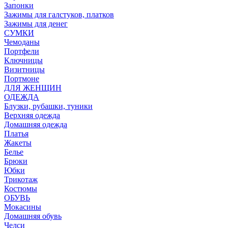
Запонки
Зажимы для галстуков, платков
Зажимы для денег
СУМКИ
Чемоданы
Портфели
Ключницы
Визитницы
Портмоне
ДЛЯ ЖЕНЩИН
ОДЕЖДА
Блузки, рубашки, туники
Верхняя одежда
Домашняя одежда
Платья
Жакеты
Белье
Брюки
Юбки
Трикотаж
Костюмы
ОБУВЬ
Мокасины
Домашняя обувь
Челси