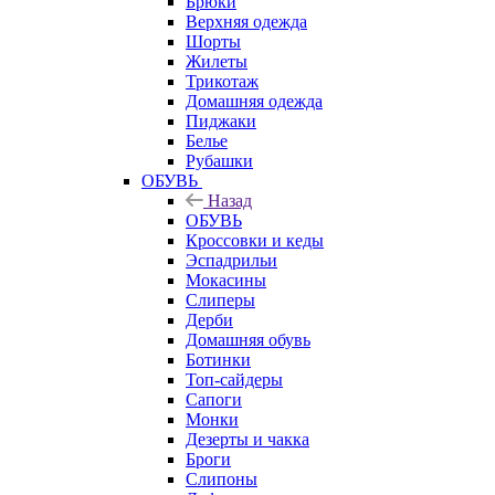
Брюки
Верхняя одежда
Шорты
Жилеты
Трикотаж
Домашняя одежда
Пиджаки
Белье
Рубашки
ОБУВЬ
Назад
ОБУВЬ
Кроссовки и кеды
Эспадрильи
Мокасины
Слиперы
Дерби
Домашняя обувь
Ботинки
Топ-сайдеры
Сапоги
Монки
Дезерты и чакка
Броги
Слипоны