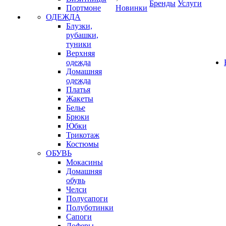
Бренды
Услуги
Портмоне
Новинки
ОДЕЖДА
Блузки,
рубашки,
туники
Верхняя
одежда
Домашняя
одежда
Платья
Жакеты
Белье
Брюки
Юбки
Трикотаж
Костюмы
ОБУВЬ
Мокасины
Домашняя
обувь
Челси
Полусапоги
Полуботинки
Сапоги
Лоферы