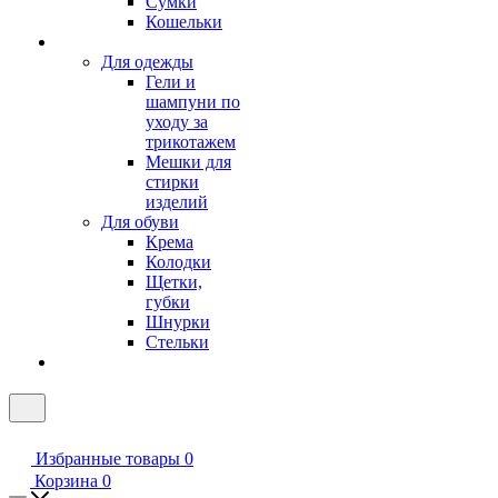
Сумки
Кошельки
Для одежды
Гели и
шампуни по
уходу за
трикотажем
Мешки для
стирки
изделий
Для обуви
Крема
Колодки
Щетки,
губки
Шнурки
Стельки
Избранные товары
0
Корзина
0