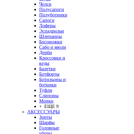
Челси
Полусапоги
Полуботинки
Сапоги
Лоферы
Эспадрильи
Шлепанцы
Босоножки
Сабо и мюли
Дерби
Кроссовки и
кеды
Балетки
Ботфорты
Ботильоны и
ботинки
Туфли
Слипоны
Монки
+ ЕЩЕ 9
АКСЕССУАРЫ
Зонты
Шарфы
Головные
уборы