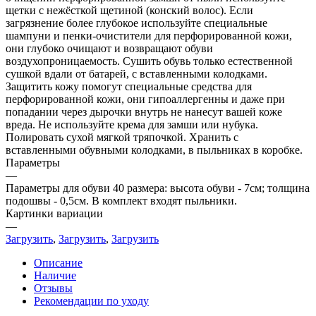
щетки с нежёсткой щетиной (конский волос). Если
загрязнение более глубокое используйте специальные
шампуни и пенки-очистители для перфорированной кожи,
они глубоко очищают и возвращают обуви
воздухопроницаемость. Сушить обувь только естественной
сушкой вдали от батарей, с вставленными колодками.
Защитить кожу помогут специальные средства для
перфорированной кожи, они гипоаллергенны и даже при
попадании через дырочки внутрь не нанесут вашей коже
вреда. Не используйте крема для замши или нубука.
Полировать сухой мягкой тряпочкой. Хранить с
вставленными обувными колодками, в пыльниках в коробке.
Параметры
—
Параметры для обуви 40 размера: высота обуви - 7см; толщина
подошвы - 0,5см. В комплект входят пыльники.
Картинки вариации
—
Загрузить
,
Загрузить
,
Загрузить
Описание
Наличие
Отзывы
Рекомендации по уходу