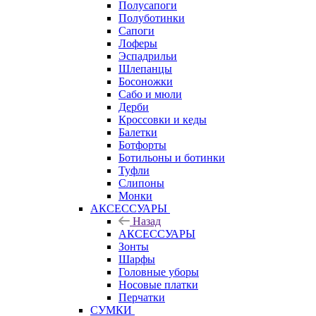
Полусапоги
Полуботинки
Сапоги
Лоферы
Эспадрильи
Шлепанцы
Босоножки
Сабо и мюли
Дерби
Кроссовки и кеды
Балетки
Ботфорты
Ботильоны и ботинки
Туфли
Слипоны
Монки
АКСЕССУАРЫ
Назад
АКСЕССУАРЫ
Зонты
Шарфы
Головные уборы
Носовые платки
Перчатки
СУМКИ