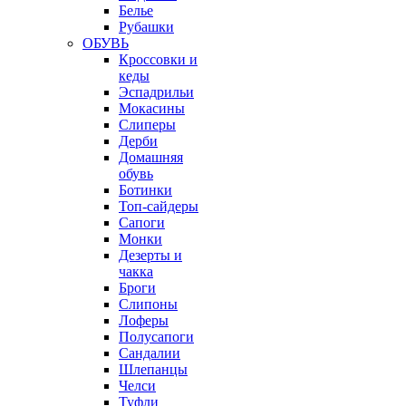
Белье
Рубашки
ОБУВЬ
Кроссовки и
кеды
Эспадрильи
Мокасины
Слиперы
Дерби
Домашняя
обувь
Ботинки
Топ-сайдеры
Сапоги
Монки
Дезерты и
чакка
Броги
Слипоны
Лоферы
Полусапоги
Сандалии
Шлепанцы
Челси
Туфли