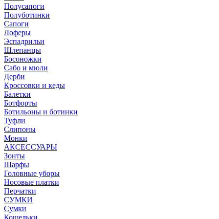
Полусапоги
Полуботинки
Сапоги
Лоферы
Эспадрильи
Шлепанцы
Босоножки
Сабо и мюли
Дерби
Кроссовки и кеды
Балетки
Ботфорты
Ботильоны и ботинки
Туфли
Слипоны
Монки
АКСЕССУАРЫ
Зонты
Шарфы
Головные уборы
Носовые платки
Перчатки
СУМКИ
Сумки
Кошельки