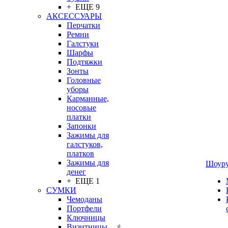
+ ЕЩЕ 9
АКСЕССУАРЫ
Перчатки
Ремни
Галстуки
Шарфы
Подтяжки
Зонты
Головные
уборы
Карманные,
носовые
платки
Запонки
Зажимы для
галстуков,
платков
Зажимы для
Шоур
денег
+ ЕЩЕ 1
СУМКИ
Чемоданы
Портфели
Ключницы
Визитницы