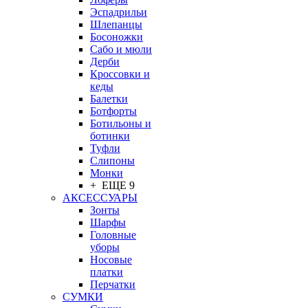
Эспадрильи
Шлепанцы
Босоножки
Сабо и мюли
Дерби
Кроссовки и
кеды
Балетки
Ботфорты
Ботильоны и
ботинки
Туфли
Слипоны
Монки
+ ЕЩЕ 9
АКСЕССУАРЫ
Зонты
Шарфы
Головные
уборы
Носовые
платки
Перчатки
СУМКИ