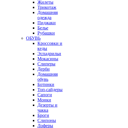
Жилеты
Трикотаж
Домашняя
одежда
Пиджаки
Белье
Рубашки
ОБУВЬ
Кроссовки и
кеды
Эспадрильи
Мокасины
Слиперы
Дерби
Домашняя
обувь
Ботинки
Топ-сайдеры
Сапоги
Монки
Дезерты и
чакка
Броги
Слипоны
Лоферы