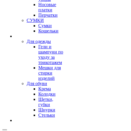
Носовые
платки
Перчатки
СУМКИ
Сумки
Кошельки
Для одежды
Гели и
шампуни по
уходу за
трикотажем
Мешки для
стирки
изделий
Для обуви
Крема
Колодки
Щетки,
губки
Шнурки
Стельки