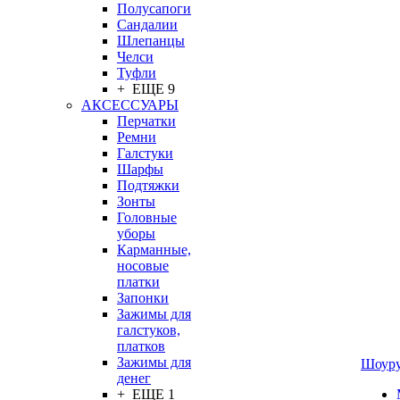
Полусапоги
Сандалии
Шлепанцы
Челси
Туфли
+ ЕЩЕ 9
АКСЕССУАРЫ
Перчатки
Ремни
Галстуки
Шарфы
Подтяжки
Зонты
Головные
уборы
Карманные,
носовые
платки
Запонки
Зажимы для
галстуков,
платков
Зажимы для
Шоур
денег
+ ЕЩЕ 1