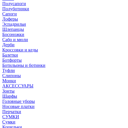
Полусапоги
Полуботинки
Сапоги
Лоферы
Эспадрильи
Шлепанцы
Босоножки
Сабо и мюли
Дерби
Кроссовки и кеды
Балетки
Ботфорты
Ботильоны и ботинки
Туфли
Слипоны
Монки
АКСЕССУАРЫ
Зонты
Шарфы
Головные уборы
Носовые платки
Перчатки
СУМКИ
Сумки
Кошельки