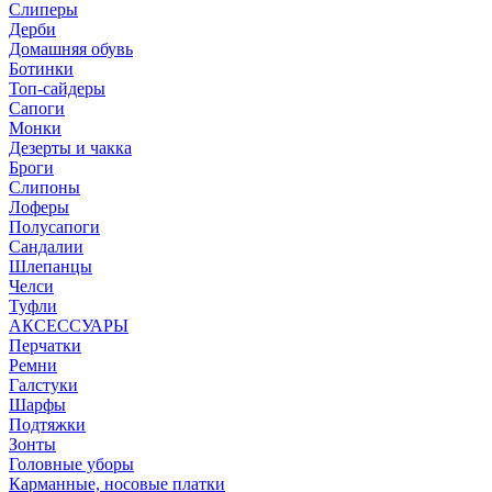
Слиперы
Дерби
Домашняя обувь
Ботинки
Топ-сайдеры
Сапоги
Монки
Дезерты и чакка
Броги
Слипоны
Лоферы
Полусапоги
Сандалии
Шлепанцы
Челси
Туфли
АКСЕССУАРЫ
Перчатки
Ремни
Галстуки
Шарфы
Подтяжки
Зонты
Головные уборы
Карманные, носовые платки