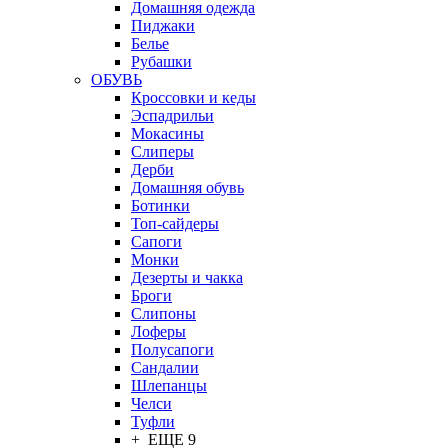
Домашняя одежда
Пиджаки
Белье
Рубашки
ОБУВЬ
Кроссовки и кеды
Эспадрильи
Мокасины
Слиперы
Дерби
Домашняя обувь
Ботинки
Топ-сайдеры
Сапоги
Монки
Дезерты и чакка
Броги
Слипоны
Лоферы
Полусапоги
Сандалии
Шлепанцы
Челси
Туфли
+ ЕЩЕ 9