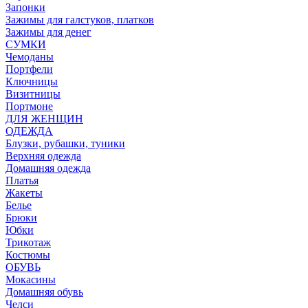
Запонки
Зажимы для галстуков, платков
Зажимы для денег
СУМКИ
Чемоданы
Портфели
Ключницы
Визитницы
Портмоне
ДЛЯ ЖЕНЩИН
ОДЕЖДА
Блузки, рубашки, туники
Верхняя одежда
Домашняя одежда
Платья
Жакеты
Белье
Брюки
Юбки
Трикотаж
Костюмы
ОБУВЬ
Мокасины
Домашняя обувь
Челси