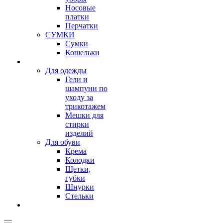
Носовые
платки
Перчатки
СУМКИ
Сумки
Кошельки
Для одежды
Гели и
шампуни по
уходу за
трикотажем
Мешки для
стирки
изделий
Для обуви
Крема
Колодки
Щетки,
губки
Шнурки
Стельки