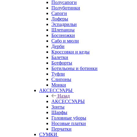
Полусапоги
Полуботинки
Сапоги
Лоферы
Эспадрильи
Шлепанцы
Босоножки
Сабо и мюли
Дерби
Кроссовки и кеды
Балетки
Ботфорты
Ботильоны и ботинки
Туфли
Слипоны
Монки
АКСЕССУАРЫ
Назад
АКСЕССУАРЫ
Зонты
Шарфы
Головные уборы
Носовые платки
Перчатки
СУМКИ