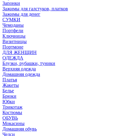
Запонки
Зажимы для галстуков, платков
Зажимы для денег
СУМКИ
Чемоданы
Портфели
Ключницы
Визитницы
Портмоне
ДЛЯ ЖЕНЩИН
ОДЕЖДА
Блузки, рубашки, туники
Верхняя одежда
Домашняя одежда
Платья
Жакеты
Белье
Брюки
Юбки
Трикотаж
Костюмы
ОБУВЬ
Мокасины
Домашняя обувь
Челси