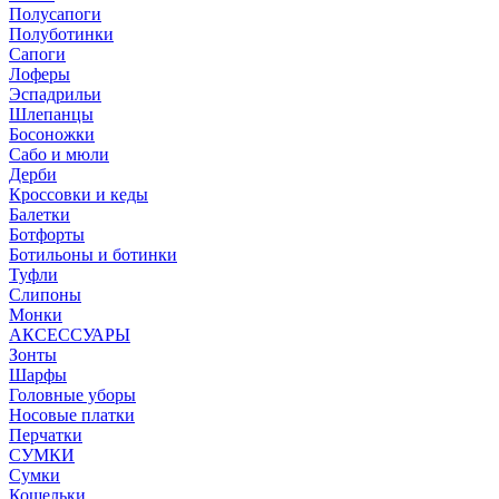
Полусапоги
Полуботинки
Сапоги
Лоферы
Эспадрильи
Шлепанцы
Босоножки
Сабо и мюли
Дерби
Кроссовки и кеды
Балетки
Ботфорты
Ботильоны и ботинки
Туфли
Слипоны
Монки
АКСЕССУАРЫ
Зонты
Шарфы
Головные уборы
Носовые платки
Перчатки
СУМКИ
Сумки
Кошельки