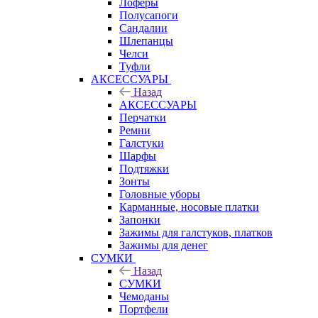
Лоферы
Полусапоги
Сандалии
Шлепанцы
Челси
Туфли
АКСЕССУАРЫ
Назад
АКСЕССУАРЫ
Перчатки
Ремни
Галстуки
Шарфы
Подтяжки
Зонты
Головные уборы
Карманные, носовые платки
Запонки
Зажимы для галстуков, платков
Зажимы для денег
СУМКИ
Назад
СУМКИ
Чемоданы
Портфели