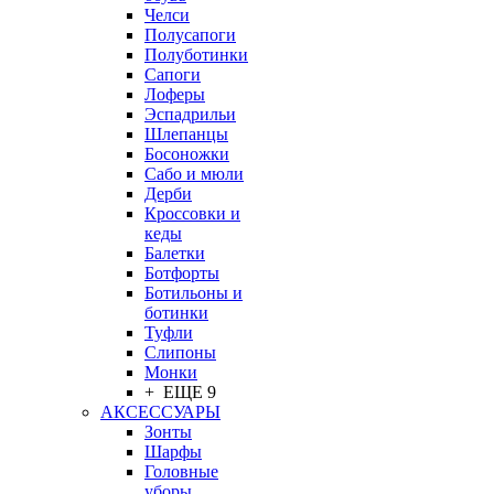
Челси
Полусапоги
Полуботинки
Сапоги
Лоферы
Эспадрильи
Шлепанцы
Босоножки
Сабо и мюли
Дерби
Кроссовки и
кеды
Балетки
Ботфорты
Ботильоны и
ботинки
Туфли
Слипоны
Монки
+ ЕЩЕ 9
АКСЕССУАРЫ
Зонты
Шарфы
Головные
уборы