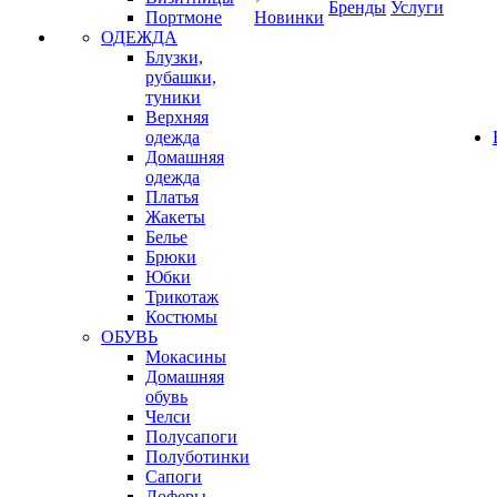
Бренды
Услуги
Портмоне
Новинки
ОДЕЖДА
Блузки,
рубашки,
туники
Верхняя
одежда
Домашняя
одежда
Платья
Жакеты
Белье
Брюки
Юбки
Трикотаж
Костюмы
ОБУВЬ
Мокасины
Домашняя
обувь
Челси
Полусапоги
Полуботинки
Сапоги
Лоферы