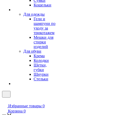
Сумки
Кошельки
Для одежды
Гели и
шампуни по
уходу за
трикотажем
Мешки для
стирки
изделий
Для обуви
Крема
Колодки
Щетки,
губки
Шнурки
Стельки
Избранные товары
0
Корзина
0