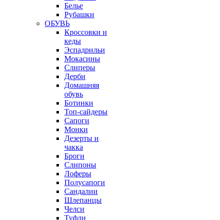
Белье
Рубашки
ОБУВЬ
Кроссовки и
кеды
Эспадрильи
Мокасины
Слиперы
Дерби
Домашняя
обувь
Ботинки
Топ-сайдеры
Сапоги
Монки
Дезерты и
чакка
Броги
Слипоны
Лоферы
Полусапоги
Сандалии
Шлепанцы
Челси
Туфли