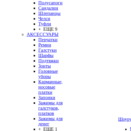
Полусапоги
Сандалии
Шлепанцы
Челси
Туфли
+ ЕЩЕ 9
АКСЕССУАРЫ
Перчатки
Ремни
Галстуки
Шарфы
Подтяжки
Зонты
Головные
уборы
Карманные,
носовые
платки
Запонки
Зажимы для
галстуков,
платков
Зажимы для
Шоур
денег
+ ЕЩЕ 1