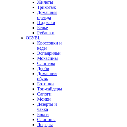
Жилеты
Трикотаж
Домашняя
одежда
Пиджаки
Белье
Рубашки
ОБУВЬ
Кроссовки и
кеды
Эспадрильи
Мокасины
Слиперы
Дерби
Домашняя
обувь
Ботинки
Топ-сайдеры
Сапоги
Монки
Дезерты и
чакка
Броги
Слипоны
Лоферы