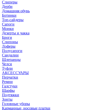
Слиперы
Дерби
Домашняя обувь
Ботинки
Топ-сайдеры
Сапоги
Монки
Дезерты и чакка
Броги
Слипоны
Лоферы
Полусапоги
Сандалии
Шлепанцы
Челси
Туфли
АКСЕССУАРЫ
Перчатки
Ремни
Галстуки
Шарфы
Подтяжки
Зонты
Головные уборы
Карманные, носовые платки