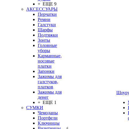
+ ЕЩЕ 9
АКСЕССУАРЫ
Перчатки
Ремни
Галстуки
Шарфы
Подтяжки
Зонты
Головные
уборы
Карманные,
носовые
платки
Запонки
Зажимы для
галстуков,
платков
Зажимы для
Шоур
денег
+ ЕЩЕ 1
СУМКИ
Чемоданы
Портфели
Ключницы
Визитницы