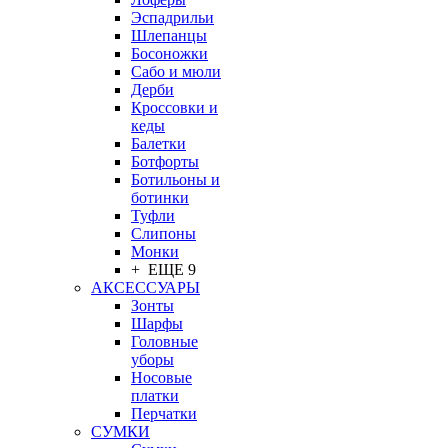
Эспадрильи
Шлепанцы
Босоножки
Сабо и мюли
Дерби
Кроссовки и
кеды
Балетки
Ботфорты
Ботильоны и
ботинки
Туфли
Слипоны
Монки
+ ЕЩЕ 9
АКСЕССУАРЫ
Зонты
Шарфы
Головные
уборы
Носовые
платки
Перчатки
СУМКИ