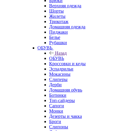
Брюки
Верхняя одежда
Шорты
Жилеты
Трикотаж
Домашняя одежда
Пиджаки
Белье
Рубашки
ОБУВЬ
Назад
ОБУВЬ
Кроссовки и кеды
Эспадрильи
Мокасины
Слиперы
Дерби
Домашняя обувь
Ботинки
Топ-сайдеры
Сапоги
Монки
Дезерты и чакка
Броги
Слипоны