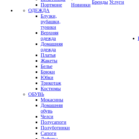
Бренды
Услуги
Портмоне
Новинки
ОДЕЖДА
Блузки,
рубашки,
туники
Верхняя
одежда
Домашняя
одежда
Платья
Жакеты
Белье
Брюки
Юбки
Трикотаж
Костюмы
ОБУВЬ
Мокасины
Домашняя
обувь
Челси
Полусапоги
Полуботинки
Сапоги
Лоферы