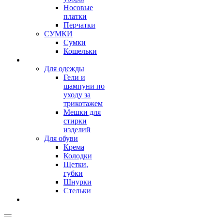
Носовые
платки
Перчатки
СУМКИ
Сумки
Кошельки
Для одежды
Гели и
шампуни по
уходу за
трикотажем
Мешки для
стирки
изделий
Для обуви
Крема
Колодки
Щетки,
губки
Шнурки
Стельки