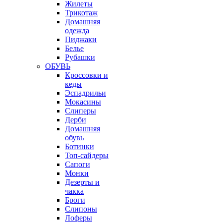
Жилеты
Трикотаж
Домашняя
одежда
Пиджаки
Белье
Рубашки
ОБУВЬ
Кроссовки и
кеды
Эспадрильи
Мокасины
Слиперы
Дерби
Домашняя
обувь
Ботинки
Топ-сайдеры
Сапоги
Монки
Дезерты и
чакка
Броги
Слипоны
Лоферы