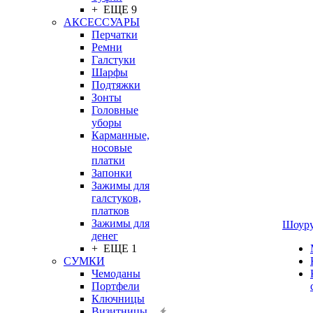
+ ЕЩЕ 9
АКСЕССУАРЫ
Перчатки
Ремни
Галстуки
Шарфы
Подтяжки
Зонты
Головные
уборы
Карманные,
носовые
платки
Запонки
Зажимы для
галстуков,
платков
Зажимы для
Шоур
денег
+ ЕЩЕ 1
СУМКИ
Чемоданы
Портфели
Ключницы
Визитницы