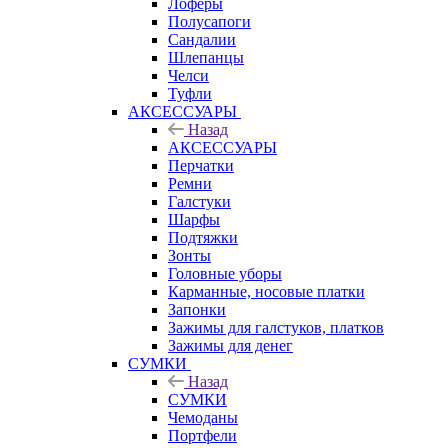
Лоферы
Полусапоги
Сандалии
Шлепанцы
Челси
Туфли
АКСЕССУАРЫ
Назад
АКСЕССУАРЫ
Перчатки
Ремни
Галстуки
Шарфы
Подтяжки
Зонты
Головные уборы
Карманные, носовые платки
Запонки
Зажимы для галстуков, платков
Зажимы для денег
СУМКИ
Назад
СУМКИ
Чемоданы
Портфели