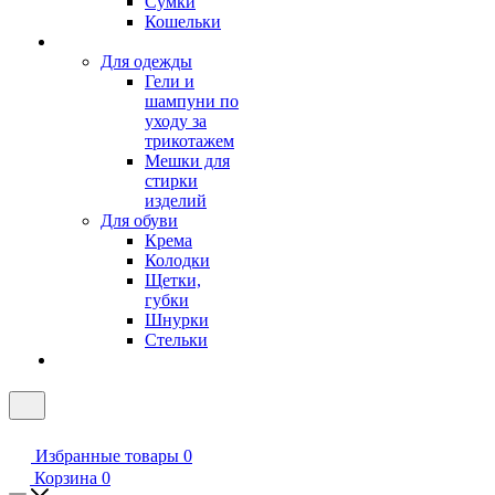
Сумки
Кошельки
Для одежды
Гели и
шампуни по
уходу за
трикотажем
Мешки для
стирки
изделий
Для обуви
Крема
Колодки
Щетки,
губки
Шнурки
Стельки
Избранные товары
0
Корзина
0