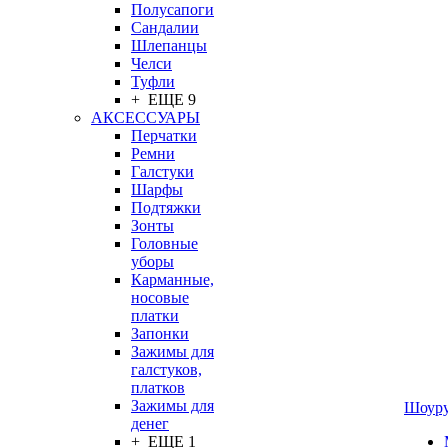
Полусапоги
Сандалии
Шлепанцы
Челси
Туфли
+ ЕЩЕ 9
АКСЕССУАРЫ
Перчатки
Ремни
Галстуки
Шарфы
Подтяжки
Зонты
Головные
уборы
Карманные,
носовые
платки
Запонки
Зажимы для
галстуков,
платков
Зажимы для
Шоур
денег
+ ЕЩЕ 1