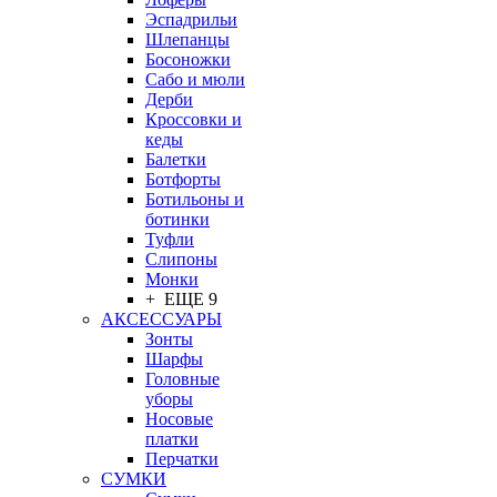
Эспадрильи
Шлепанцы
Босоножки
Сабо и мюли
Дерби
Кроссовки и
кеды
Балетки
Ботфорты
Ботильоны и
ботинки
Туфли
Слипоны
Монки
+ ЕЩЕ 9
АКСЕССУАРЫ
Зонты
Шарфы
Головные
уборы
Носовые
платки
Перчатки
СУМКИ