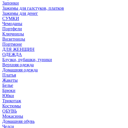
Запонки
Зажимы для галстуков, платков
Зажимы для денег
СУМКИ
Чемоданы
Портфели
Ключницы
Визитницы
Портмоне
ДЛЯ ЖЕНЩИН
ОДЕЖДА
Блузки, рубашки, туники
Верхняя одежда
Домашняя одежда
Платья
Жакеты
Белье
Брюки
Юбки
Трикотаж
Костюмы
ОБУВЬ
Мокасины
Домашняя обувь
Челси