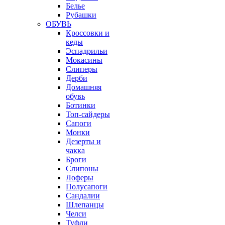
Белье
Рубашки
ОБУВЬ
Кроссовки и
кеды
Эспадрильи
Мокасины
Слиперы
Дерби
Домашняя
обувь
Ботинки
Топ-сайдеры
Сапоги
Монки
Дезерты и
чакка
Броги
Слипоны
Лоферы
Полусапоги
Сандалии
Шлепанцы
Челси
Туфли