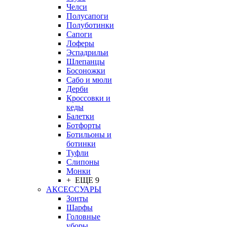
Челси
Полусапоги
Полуботинки
Сапоги
Лоферы
Эспадрильи
Шлепанцы
Босоножки
Сабо и мюли
Дерби
Кроссовки и
кеды
Балетки
Ботфорты
Ботильоны и
ботинки
Туфли
Слипоны
Монки
+ ЕЩЕ 9
АКСЕССУАРЫ
Зонты
Шарфы
Головные
уборы