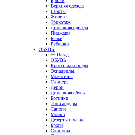
Брюки
Верхняя одежда
Шорты
Жилеты
Трикотаж
Домашняя одежда
Пиджаки
Белье
Рубашки
ОБУВЬ
Назад
ОБУВЬ
Кроссовки и кеды
Эспадрильи
Мокасины
Слиперы
Дерби
Домашняя обувь
Ботинки
Топ-сайдеры
Сапоги
Монки
Дезерты и чакка
Броги
Слипоны