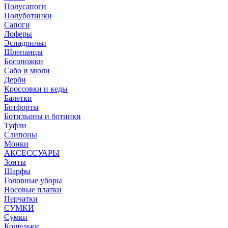
Полусапоги
Полуботинки
Сапоги
Лоферы
Эспадрильи
Шлепанцы
Босоножки
Сабо и мюли
Дерби
Кроссовки и кеды
Балетки
Ботфорты
Ботильоны и ботинки
Туфли
Слипоны
Монки
АКСЕССУАРЫ
Зонты
Шарфы
Головные уборы
Носовые платки
Перчатки
СУМКИ
Сумки
Кошельки