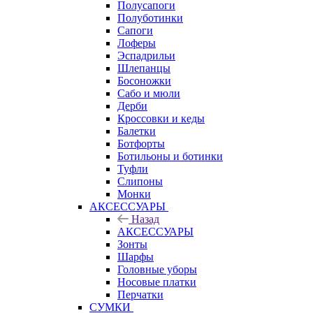
Полусапоги
Полуботинки
Сапоги
Лоферы
Эспадрильи
Шлепанцы
Босоножки
Сабо и мюли
Дерби
Кроссовки и кеды
Балетки
Ботфорты
Ботильоны и ботинки
Туфли
Слипоны
Монки
АКСЕССУАРЫ
Назад
АКСЕССУАРЫ
Зонты
Шарфы
Головные уборы
Носовые платки
Перчатки
СУМКИ