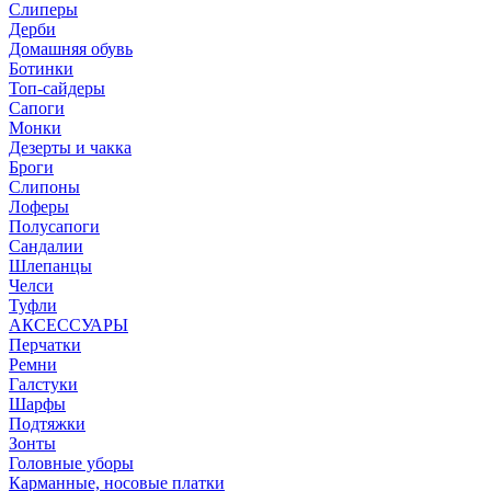
Слиперы
Дерби
Домашняя обувь
Ботинки
Топ-сайдеры
Сапоги
Монки
Дезерты и чакка
Броги
Слипоны
Лоферы
Полусапоги
Сандалии
Шлепанцы
Челси
Туфли
АКСЕССУАРЫ
Перчатки
Ремни
Галстуки
Шарфы
Подтяжки
Зонты
Головные уборы
Карманные, носовые платки