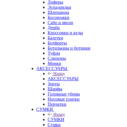
Лоферы
Эспадрильи
Шлепанцы
Босоножки
Сабо и мюли
Дерби
Кроссовки и кеды
Балетки
Ботфорты
Ботильоны и ботинки
Туфли
Слипоны
Монки
АКСЕССУАРЫ
Назад
АКСЕССУАРЫ
Зонты
Шарфы
Головные уборы
Носовые платки
Перчатки
СУМКИ
Назад
СУМКИ
Сумки