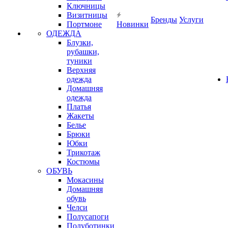
Ключницы
Визитницы
Бренды
Услуги
Портмоне
Новинки
ОДЕЖДА
Блузки,
рубашки,
туники
Верхняя
одежда
Домашняя
одежда
Платья
Жакеты
Белье
Брюки
Юбки
Трикотаж
Костюмы
ОБУВЬ
Мокасины
Домашняя
обувь
Челси
Полусапоги
Полуботинки