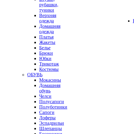
рубашки,
туники
Верхняя
одежда
Домашняя
одежда
Платья
Жакеты
Белье
Брюки
Юбки
Трикотаж
Костюмы
ОБУВЬ
Мокасины
Домашняя
обувь
Челси
Полусапоги
Полуботинки
Сапоги
Лоферы
Эспадрильи
Шлепанцы
Босоножки