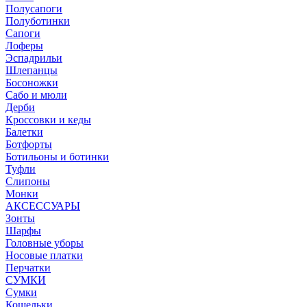
Полусапоги
Полуботинки
Сапоги
Лоферы
Эспадрильи
Шлепанцы
Босоножки
Сабо и мюли
Дерби
Кроссовки и кеды
Балетки
Ботфорты
Ботильоны и ботинки
Туфли
Слипоны
Монки
АКСЕССУАРЫ
Зонты
Шарфы
Головные уборы
Носовые платки
Перчатки
СУМКИ
Сумки
Кошельки