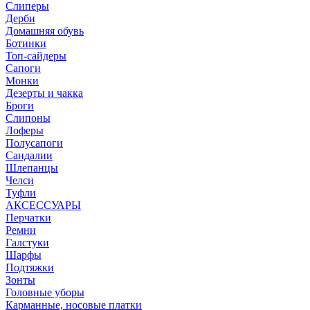
Слиперы
Дерби
Домашняя обувь
Ботинки
Топ-сайдеры
Сапоги
Монки
Дезерты и чакка
Броги
Слипоны
Лоферы
Полусапоги
Сандалии
Шлепанцы
Челси
Туфли
АКСЕССУАРЫ
Перчатки
Ремни
Галстуки
Шарфы
Подтяжки
Зонты
Головные уборы
Карманные, носовые платки