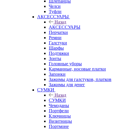
Шлепанцы
Челси
Туфли
АКСЕССУАРЫ
Назад
АКСЕССУАРЫ
Перчатки
Ремни
Галстуки
Шарфы
Подтяжки
Зонты
Головные уборы
Карманные, носовые платки
Запонки
Зажимы для галстуков, платков
Зажимы для денег
СУМКИ
Назад
СУМКИ
Чемоданы
Портфели
Ключницы
Визитницы
Портмоне