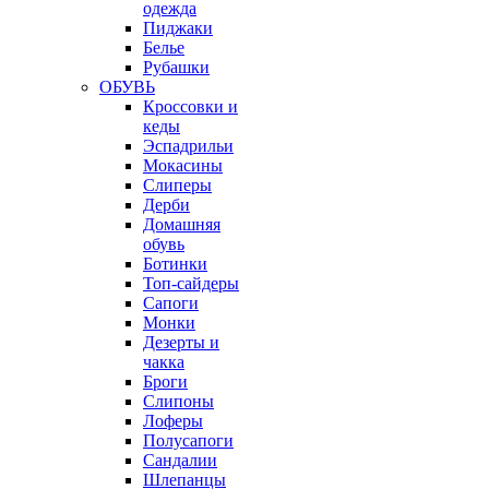
одежда
Пиджаки
Белье
Рубашки
ОБУВЬ
Кроссовки и
кеды
Эспадрильи
Мокасины
Слиперы
Дерби
Домашняя
обувь
Ботинки
Топ-сайдеры
Сапоги
Монки
Дезерты и
чакка
Броги
Слипоны
Лоферы
Полусапоги
Сандалии
Шлепанцы