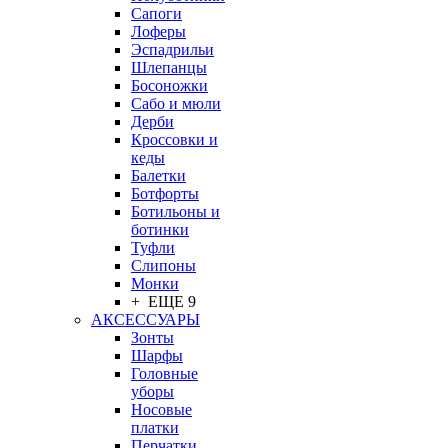
Сапоги
Лоферы
Эспадрильи
Шлепанцы
Босоножки
Сабо и мюли
Дерби
Кроссовки и
кеды
Балетки
Ботфорты
Ботильоны и
ботинки
Туфли
Слипоны
Монки
+ ЕЩЕ 9
АКСЕССУАРЫ
Зонты
Шарфы
Головные
уборы
Носовые
платки
Перчатки