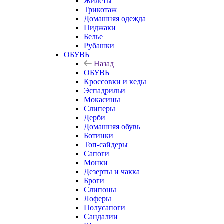
Жилеты
Трикотаж
Домашняя одежда
Пиджаки
Белье
Рубашки
ОБУВЬ
Назад
ОБУВЬ
Кроссовки и кеды
Эспадрильи
Мокасины
Слиперы
Дерби
Домашняя обувь
Ботинки
Топ-сайдеры
Сапоги
Монки
Дезерты и чакка
Броги
Слипоны
Лоферы
Полусапоги
Сандалии