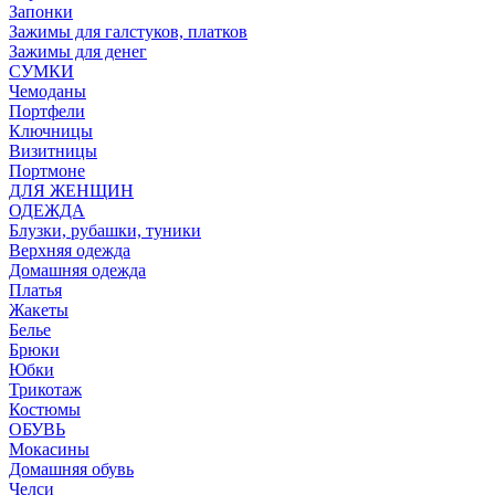
Запонки
Зажимы для галстуков, платков
Зажимы для денег
СУМКИ
Чемоданы
Портфели
Ключницы
Визитницы
Портмоне
ДЛЯ ЖЕНЩИН
ОДЕЖДА
Блузки, рубашки, туники
Верхняя одежда
Домашняя одежда
Платья
Жакеты
Белье
Брюки
Юбки
Трикотаж
Костюмы
ОБУВЬ
Мокасины
Домашняя обувь
Челси