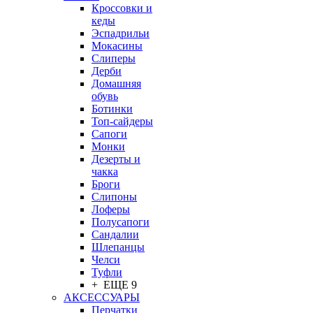
Кроссовки и
кеды
Эспадрильи
Мокасины
Слиперы
Дерби
Домашняя
обувь
Ботинки
Топ-сайдеры
Сапоги
Монки
Дезерты и
чакка
Броги
Слипоны
Лоферы
Полусапоги
Сандалии
Шлепанцы
Челси
Туфли
+ ЕЩЕ 9
АКСЕССУАРЫ
Перчатки