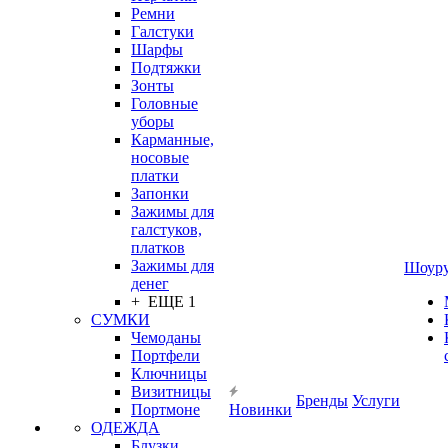
Ремни
Галстуки
Шарфы
Подтяжки
Зонты
Головные
уборы
Карманные,
носовые
платки
Запонки
Зажимы для
галстуков,
платков
Зажимы для
Шоур
денег
+ ЕЩЕ 1
СУМКИ
Чемоданы
Портфели
Ключницы
Визитницы
Бренды
Услуги
Портмоне
Новинки
ОДЕЖДА
Блузки,