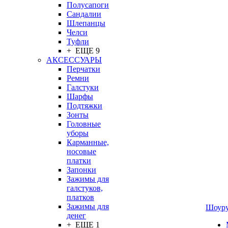
Полусапоги
Сандалии
Шлепанцы
Челси
Туфли
+ ЕЩЕ 9
АКСЕССУАРЫ
Перчатки
Ремни
Галстуки
Шарфы
Подтяжки
Зонты
Головные
уборы
Карманные,
носовые
платки
Запонки
Зажимы для
галстуков,
платков
Зажимы для
Шоур
денег
+ ЕЩЕ 1