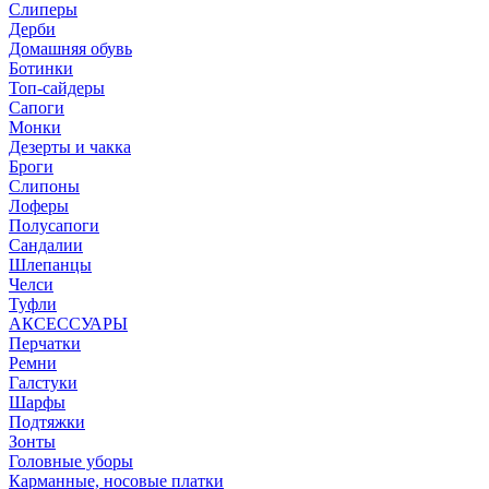
Слиперы
Дерби
Домашняя обувь
Ботинки
Топ-сайдеры
Сапоги
Монки
Дезерты и чакка
Броги
Слипоны
Лоферы
Полусапоги
Сандалии
Шлепанцы
Челси
Туфли
АКСЕССУАРЫ
Перчатки
Ремни
Галстуки
Шарфы
Подтяжки
Зонты
Головные уборы
Карманные, носовые платки