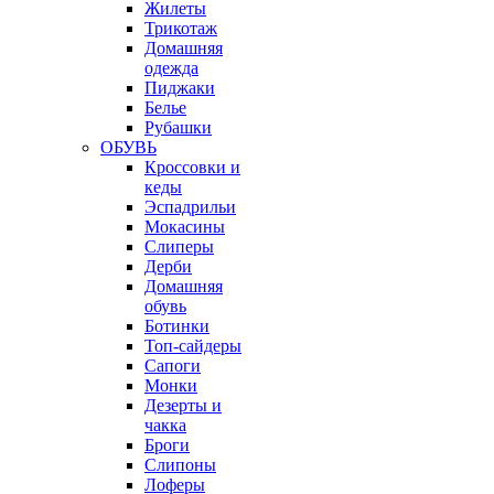
Жилеты
Трикотаж
Домашняя
одежда
Пиджаки
Белье
Рубашки
ОБУВЬ
Кроссовки и
кеды
Эспадрильи
Мокасины
Слиперы
Дерби
Домашняя
обувь
Ботинки
Топ-сайдеры
Сапоги
Монки
Дезерты и
чакка
Броги
Слипоны
Лоферы