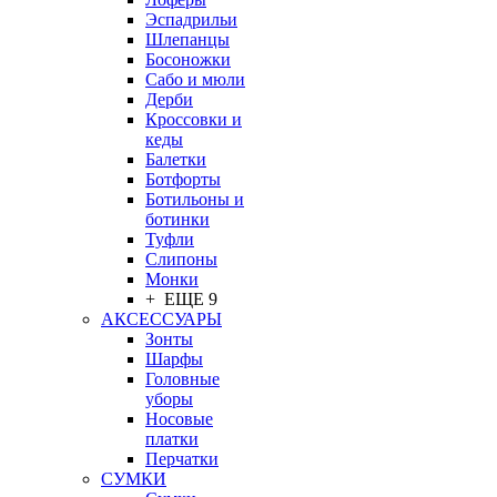
Эспадрильи
Шлепанцы
Босоножки
Сабо и мюли
Дерби
Кроссовки и
кеды
Балетки
Ботфорты
Ботильоны и
ботинки
Туфли
Слипоны
Монки
+ ЕЩЕ 9
АКСЕССУАРЫ
Зонты
Шарфы
Головные
уборы
Носовые
платки
Перчатки
СУМКИ