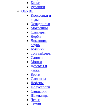
Белье
Рубашки
ОБУВЬ
Кроссовки и
кеды
Эспадрильи
Мокасины
Слиперы
Дерби
Домашняя
обувь
Ботинки
Топ-сайдеры
Сапоги
Монки
Дезерты и
чакка
Броги
Слипоны
Лоферы
Полусапоги
Сандалии
Шлепанцы
Челси
Туфли