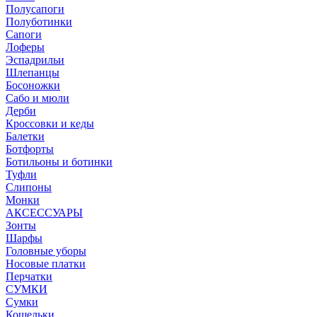
Полусапоги
Полуботинки
Сапоги
Лоферы
Эспадрильи
Шлепанцы
Босоножки
Сабо и мюли
Дерби
Кроссовки и кеды
Балетки
Ботфорты
Ботильоны и ботинки
Туфли
Слипоны
Монки
АКСЕССУАРЫ
Зонты
Шарфы
Головные уборы
Носовые платки
Перчатки
СУМКИ
Сумки
Кошельки