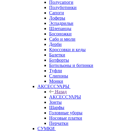
Полусапоги
Полуботинки
Сапоги
Лоферы
Эспадрильи
Шлепанцы
Босоножки
Сабо и мюли
Дерби
Кроссовки и кеды
Балетки
Ботфорты
Ботильоны и ботинки
Туфли
Слипоны
Монки
АКСЕССУАРЫ
Назад
АКСЕССУАРЫ
Зонты
Шарфы
Головные уборы
Носовые платки
Перчатки
СУМКИ