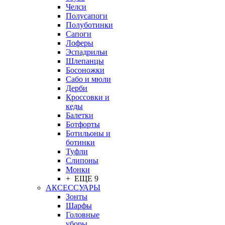
Челси
Полусапоги
Полуботинки
Сапоги
Лоферы
Эспадрильи
Шлепанцы
Босоножки
Сабо и мюли
Дерби
Кроссовки и
кеды
Балетки
Ботфорты
Ботильоны и
ботинки
Туфли
Слипоны
Монки
+ ЕЩЕ 9
АКСЕССУАРЫ
Зонты
Шарфы
Головные
уборы