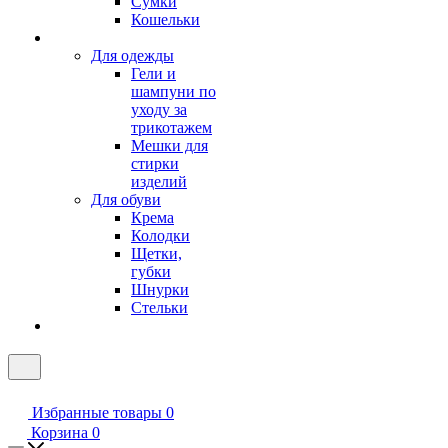
Сумки
Кошельки
Для одежды
Гели и
шампуни по
уходу за
трикотажем
Мешки для
стирки
изделий
Для обуви
Крема
Колодки
Щетки,
губки
Шнурки
Стельки
Избранные товары
0
Корзина
0