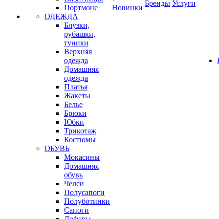
Бренды
Услуги
Портмоне
Новинки
ОДЕЖДА
Блузки,
рубашки,
туники
Верхняя
одежда
Домашняя
одежда
Платья
Жакеты
Белье
Брюки
Юбки
Трикотаж
Костюмы
ОБУВЬ
Мокасины
Домашняя
обувь
Челси
Полусапоги
Полуботинки
Сапоги
Лоферы