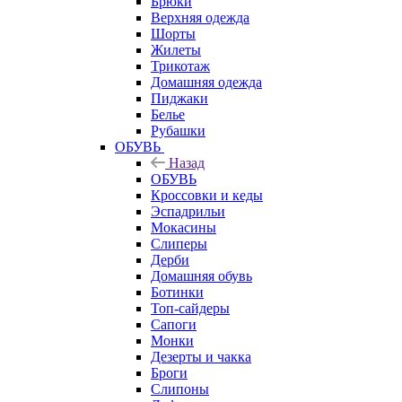
Брюки
Верхняя одежда
Шорты
Жилеты
Трикотаж
Домашняя одежда
Пиджаки
Белье
Рубашки
ОБУВЬ
Назад
ОБУВЬ
Кроссовки и кеды
Эспадрильи
Мокасины
Слиперы
Дерби
Домашняя обувь
Ботинки
Топ-сайдеры
Сапоги
Монки
Дезерты и чакка
Броги
Слипоны