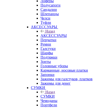
Лоферы
Полусапоги
Сандалии
Шлепанцы
Челси
Туфли
АКСЕССУАРЫ
Назад
АКСЕССУАРЫ
Перчатки
Ремни
Галстуки
Шарфы
Подтяжки
Зонты
Головные уборы
Карманные, носовые платки
Запонки
Зажимы для галстуков, платков
Зажимы для денег
СУМКИ
Назад
СУМКИ
Чемоданы
Портфели