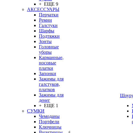
+ ЕЩЕ 9
АКСЕССУАРЫ
Перчатки
Ремни
Галстуки
Шарфы
Подтяжки
Зонты
Головные
уборы
Карманные,
носовые
платки
Запонки
Зажимы для
галстуков,
платков
Зажимы для
Шоур
денег
+ ЕЩЕ 1
СУМКИ
Чемоданы
Портфели
Ключницы
Визитницы