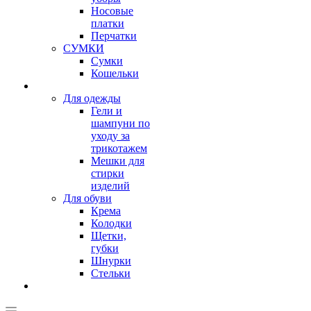
Носовые
платки
Перчатки
СУМКИ
Сумки
Кошельки
Для одежды
Гели и
шампуни по
уходу за
трикотажем
Мешки для
стирки
изделий
Для обуви
Крема
Колодки
Щетки,
губки
Шнурки
Стельки