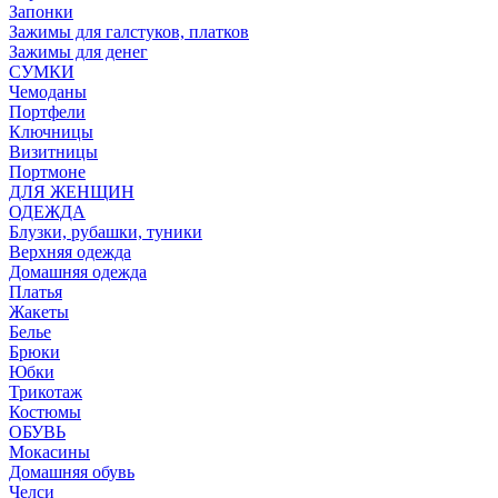
Запонки
Зажимы для галстуков, платков
Зажимы для денег
СУМКИ
Чемоданы
Портфели
Ключницы
Визитницы
Портмоне
ДЛЯ ЖЕНЩИН
ОДЕЖДА
Блузки, рубашки, туники
Верхняя одежда
Домашняя одежда
Платья
Жакеты
Белье
Брюки
Юбки
Трикотаж
Костюмы
ОБУВЬ
Мокасины
Домашняя обувь
Челси