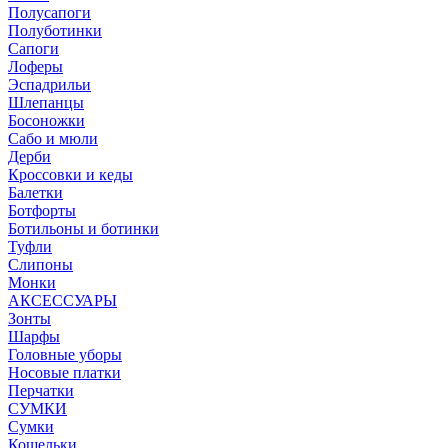
Полусапоги
Полуботинки
Сапоги
Лоферы
Эспадрильи
Шлепанцы
Босоножки
Сабо и мюли
Дерби
Кроссовки и кеды
Балетки
Ботфорты
Ботильоны и ботинки
Туфли
Слипоны
Монки
АКСЕССУАРЫ
Зонты
Шарфы
Головные уборы
Носовые платки
Перчатки
СУМКИ
Сумки
Кошельки