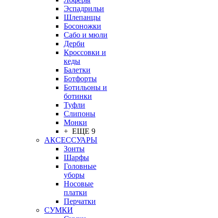
Эспадрильи
Шлепанцы
Босоножки
Сабо и мюли
Дерби
Кроссовки и
кеды
Балетки
Ботфорты
Ботильоны и
ботинки
Туфли
Слипоны
Монки
+ ЕЩЕ 9
АКСЕССУАРЫ
Зонты
Шарфы
Головные
уборы
Носовые
платки
Перчатки
СУМКИ