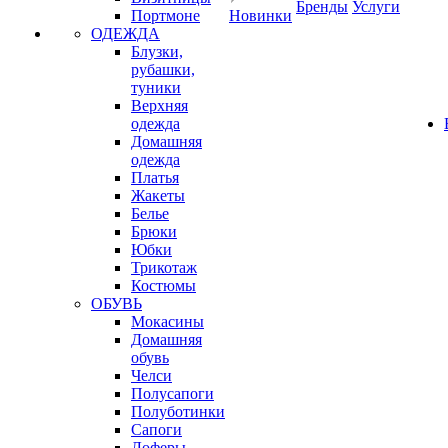
Бренды
Услуги
Портмоне
Новинки
ОДЕЖДА
Блузки,
рубашки,
туники
Верхняя
одежда
Домашняя
одежда
Платья
Жакеты
Белье
Брюки
Юбки
Трикотаж
Костюмы
ОБУВЬ
Мокасины
Домашняя
обувь
Челси
Полусапоги
Полуботинки
Сапоги
Лоферы