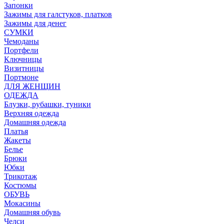
Запонки
Зажимы для галстуков, платков
Зажимы для денег
СУМКИ
Чемоданы
Портфели
Ключницы
Визитницы
Портмоне
ДЛЯ ЖЕНЩИН
ОДЕЖДА
Блузки, рубашки, туники
Верхняя одежда
Домашняя одежда
Платья
Жакеты
Белье
Брюки
Юбки
Трикотаж
Костюмы
ОБУВЬ
Мокасины
Домашняя обувь
Челси