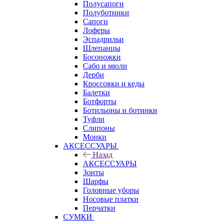
Полусапоги
Полуботинки
Сапоги
Лоферы
Эспадрильи
Шлепанцы
Босоножки
Сабо и мюли
Дерби
Кроссовки и кеды
Балетки
Ботфорты
Ботильоны и ботинки
Туфли
Слипоны
Монки
АКСЕССУАРЫ
Назад
АКСЕССУАРЫ
Зонты
Шарфы
Головные уборы
Носовые платки
Перчатки
СУМКИ