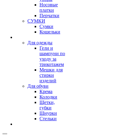
Носовые
платки
Перчатки
СУМКИ
Сумки
Кошельки
Для одежды
Гели и
шампуни по
уходу за
трикотажем
Мешки для
стирки
изделий
Для обуви
Крема
Колодки
Щетки,
губки
Шнурки
Стельки