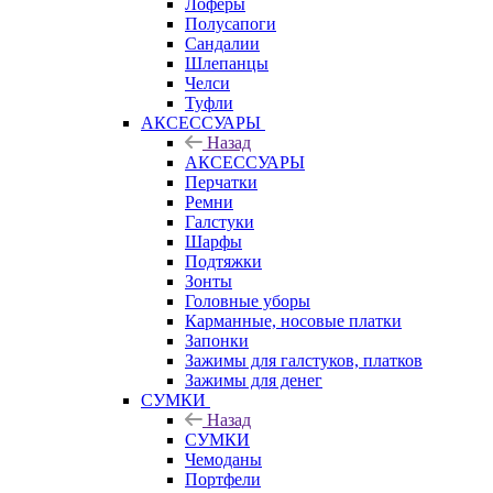
Лоферы
Полусапоги
Сандалии
Шлепанцы
Челси
Туфли
АКСЕССУАРЫ
Назад
АКСЕССУАРЫ
Перчатки
Ремни
Галстуки
Шарфы
Подтяжки
Зонты
Головные уборы
Карманные, носовые платки
Запонки
Зажимы для галстуков, платков
Зажимы для денег
СУМКИ
Назад
СУМКИ
Чемоданы
Портфели