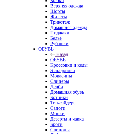
Брюки
Верхняя одежда
Шорты
Жилеты
Трикотаж
Домашняя одежда
Пиджаки
Белье
Рубашки
ОБУВЬ
Назад
ОБУВЬ
Кроссовки и кеды
Эспадрильи
Мокасины
Слиперы
Дерби
Домашняя обувь
Ботинки
Топ-сайдеры
Сапоги
Монки
Дезерты и чакка
Броги
Слипоны