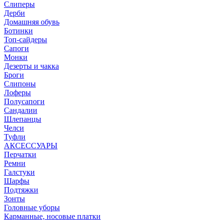
Слиперы
Дерби
Домашняя обувь
Ботинки
Топ-сайдеры
Сапоги
Монки
Дезерты и чакка
Броги
Слипоны
Лоферы
Полусапоги
Сандалии
Шлепанцы
Челси
Туфли
АКСЕССУАРЫ
Перчатки
Ремни
Галстуки
Шарфы
Подтяжки
Зонты
Головные уборы
Карманные, носовые платки