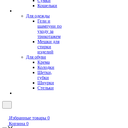
Сумки
Кошельки
Для одежды
Гели и
шампуни по
уходу за
трикотажем
Мешки для
стирки
изделий
Для обуви
Крема
Колодки
Щетки,
губки
Шнурки
Стельки
Избранные товары
0
Корзина
0