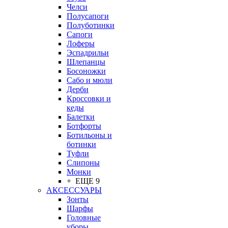
Челси
Полусапоги
Полуботинки
Сапоги
Лоферы
Эспадрильи
Шлепанцы
Босоножки
Сабо и мюли
Дерби
Кроссовки и
кеды
Балетки
Ботфорты
Ботильоны и
ботинки
Туфли
Слипоны
Монки
+ ЕЩЕ 9
АКСЕССУАРЫ
Зонты
Шарфы
Головные
уборы