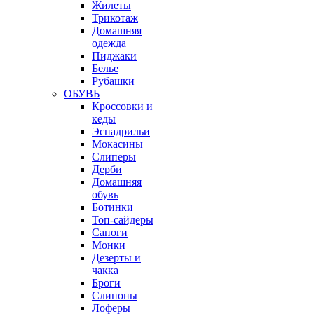
Жилеты
Трикотаж
Домашняя
одежда
Пиджаки
Белье
Рубашки
ОБУВЬ
Кроссовки и
кеды
Эспадрильи
Мокасины
Слиперы
Дерби
Домашняя
обувь
Ботинки
Топ-сайдеры
Сапоги
Монки
Дезерты и
чакка
Броги
Слипоны
Лоферы