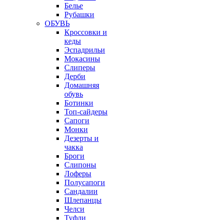
Белье
Рубашки
ОБУВЬ
Кроссовки и
кеды
Эспадрильи
Мокасины
Слиперы
Дерби
Домашняя
обувь
Ботинки
Топ-сайдеры
Сапоги
Монки
Дезерты и
чакка
Броги
Слипоны
Лоферы
Полусапоги
Сандалии
Шлепанцы
Челси
Туфли