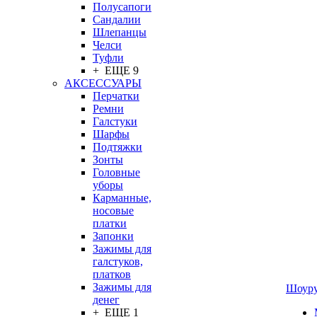
Полусапоги
Сандалии
Шлепанцы
Челси
Туфли
+ ЕЩЕ 9
АКСЕССУАРЫ
Перчатки
Ремни
Галстуки
Шарфы
Подтяжки
Зонты
Головные
уборы
Карманные,
носовые
платки
Запонки
Зажимы для
галстуков,
платков
Зажимы для
Шоур
денег
+ ЕЩЕ 1