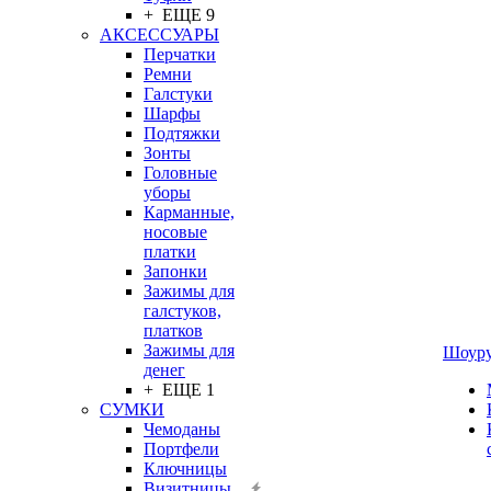
+ ЕЩЕ 9
АКСЕССУАРЫ
Перчатки
Ремни
Галстуки
Шарфы
Подтяжки
Зонты
Головные
уборы
Карманные,
носовые
платки
Запонки
Зажимы для
галстуков,
платков
Зажимы для
Шоур
денег
+ ЕЩЕ 1
СУМКИ
Чемоданы
Портфели
Ключницы
Визитницы